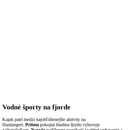
Vodné športy na fjorde
Kajak patrí medzi najobľúbenejšie aktivity na
Hardangeri.
Pritom
pokojná hladina fjordu vyhovuje
začiatočníkom.
Navyše
požičovne ponúkajú kvalitné vybavenie a