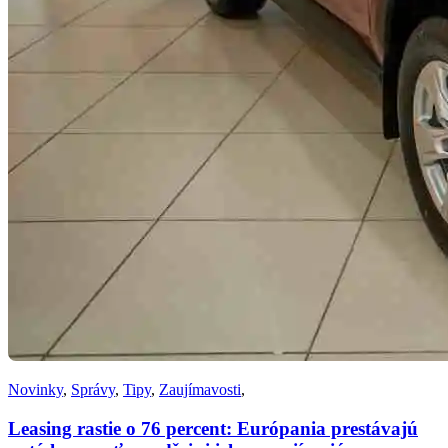
Novinky
,
Správy
,
Tipy
,
Zaujímavosti
,
Leasing rastie o 76 percent: Európania prestávajú