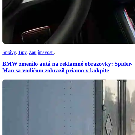
Správy
,
Tipy
,
Zaujímavosti
,
BMW zmenilo autá na reklamné obrazovky: Spider-
Man sa vodičom zobrazil priamo v kokpite