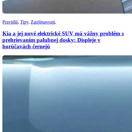
Pravidlá
,
Tipy
,
Zaujímavosti
,
Kia a jej nové elektrické SUV má vážny problém s
prehrievaním palubnej dosky: Displeje v
horúčavách černejú