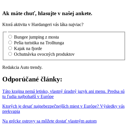
Ak máte chuť, hlasujte v našej ankete.
Ktorá aktivita v Hardangeri vás láka najviac?
Bungee jumping z mosta
Pešia turistika na Trolltunga
Kajak na fjorde
Ochutnávka ovocných produktov
Redakcia Auto trendy.
Odporúčané články:
Táto krajina nemá letisko, vlastný úradný jazyk ani menu. Predsa sú
tu ľudia najbohatší v Európe
Ktorých je desať najnebezpečnejších miest v Európe? Výsledky vás
prekvapia
Na grécke ostrovy sa môžete dostať vlastným autom