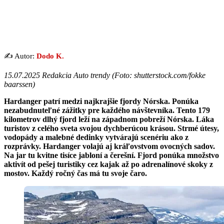
✍️ Autor:
Dodo K.
15.07.2025 Redakcia Auto trendy (Foto: shutterstock.com/fokke
baarssen)
Hardanger patrí medzi najkrajšie fjordy Nórska. Ponúka
nezabudnuteľné zážitky pre každého návštevníka. Tento 179
kilometrov dlhý fjord leží na západnom pobreží Nórska. Láka
turistov z celého sveta svojou dychberúcou krásou. Strmé útesy,
vodopády a malebné dedinky vytvárajú scenériu ako z
rozprávky. Hardanger volajú aj kráľovstvom ovocných sadov.
Na jar tu kvitne tisíce jabloní a čerešní. Fjord ponúka množstvo
aktivít od pešej turistiky cez kajak až po adrenalínové skoky z
mostov. Každý ročný čas má tu svoje čaro.