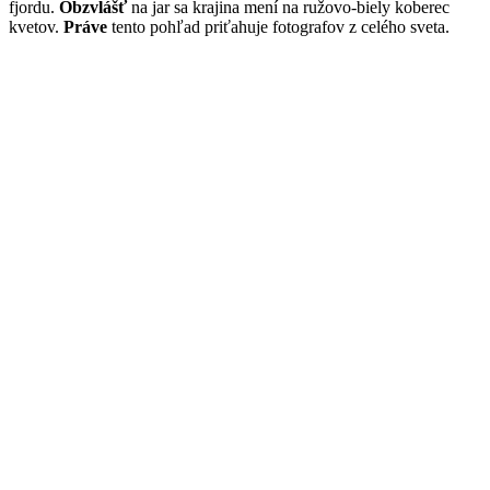
fjordu.
Obzvlášť
na jar sa krajina mení na ružovo-biely koberec
kvetov.
Práve
tento pohľad priťahuje fotografov z celého sveta.