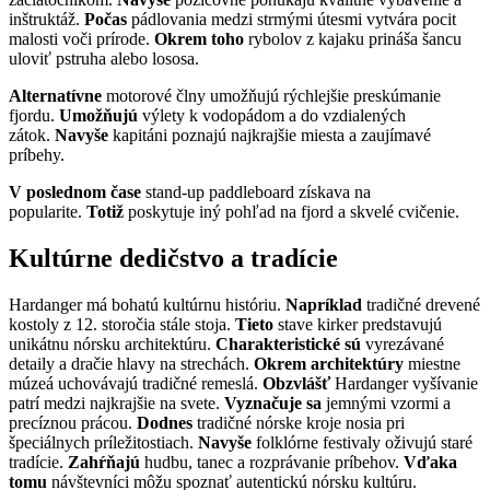
inštruktáž.
Počas
pádlovania medzi strmými útesmi vytvára pocit
malosti voči prírode.
Okrem toho
rybolov z kajaku prináša šancu
uloviť pstruha alebo lososa.
Alternatívne
motorové člny umožňujú rýchlejšie preskúmanie
fjordu.
Umožňujú
výlety k vodopádom a do vzdialených
zátok.
Navyše
kapitáni poznajú najkrajšie miesta a zaujímavé
príbehy.
V poslednom čase
stand-up paddleboard získava na
popularite.
Totiž
poskytuje iný pohľad na fjord a skvelé cvičenie.
Kultúrne dedičstvo a tradície
Hardanger má bohatú kultúrnu históriu.
Napríklad
tradičné drevené
kostoly z 12. storočia stále stoja.
Tieto
stave kirker predstavujú
unikátnu nórsku architektúru.
Charakteristické sú
vyrezávané
detaily a dračie hlavy na strechách.
Okrem architektúry
miestne
múzeá uchovávajú tradičné remeslá.
Obzvlášť
Hardanger vyšívanie
patrí medzi najkrajšie na svete.
Vyznačuje sa
jemnými vzormi a
precíznou prácou.
Dodnes
tradičné nórske kroje nosia pri
špeciálnych príležitostiach.
Navyše
folklórne festivaly oživujú staré
tradície.
Zahŕňajú
hudbu, tanec a rozprávanie príbehov.
Vďaka
tomu
návštevníci môžu spoznať autentickú nórsku kultúru.