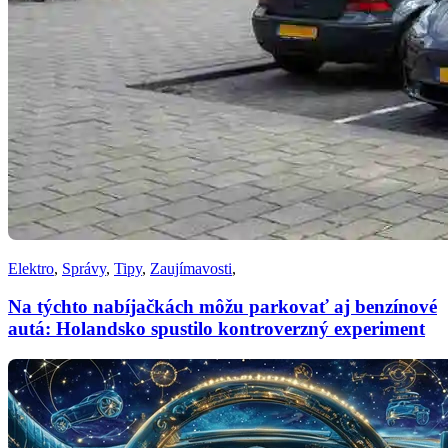
Elektro
,
Správy
,
Tipy
,
Zaujímavosti
,
Na týchto nabíjačkách môžu parkovať aj benzínové
autá: Holandsko spustilo kontroverzný experiment