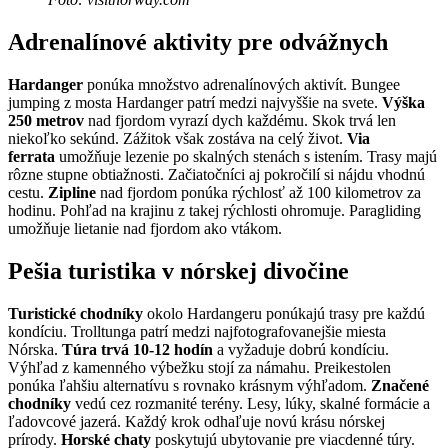
Adrenalínové aktivity pre odvážnych
Hardanger
ponúka množstvo adrenalínových aktivít. Bungee
jumping z mosta Hardanger patrí medzi najvyššie na svete.
Výška
250 metrov
nad fjordom vyrazí dych každému. Skok trvá len
niekoľko sekúnd. Zážitok však zostáva na celý život.
Via
ferrata
umožňuje lezenie po skalných stenách s istením. Trasy majú
rôzne stupne obtiažnosti. Začiatočníci aj pokročilí si nájdu vhodnú
cestu.
Zipline
nad fjordom ponúka rýchlosť až 100 kilometrov za
hodinu. Pohľad na krajinu z takej rýchlosti ohromuje. Paragliding
umožňuje lietanie nad fjordom ako vtákom.
Pešia turistika v nórskej divočine
Turistické chodníky
okolo Hardangeru ponúkajú trasy pre každú
kondíciu. Trolltunga patrí medzi najfotografovanejšie miesta
Nórska.
Túra trvá 10-12 hodín
a vyžaduje dobrú kondíciu.
Výhľad z kamenného výbežku stojí za námahu. Preikestolen
ponúka ľahšiu alternatívu s rovnako krásnym výhľadom.
Značené
chodníky
vedú cez rozmanité terény. Lesy, lúky, skalné formácie a
ľadovcové jazerá. Každý krok odhaľuje novú krásu nórskej
prírody.
Horské chaty
poskytujú ubytovanie pre viacdenné túry.