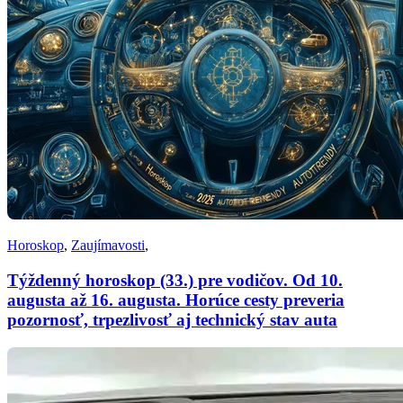
Horoskop
,
Zaujímavosti
,
Týždenný horoskop (33.) pre vodičov. Od 10.
augusta až 16. augusta. Horúce cesty preveria
pozornosť, trpezlivosť aj technický stav auta