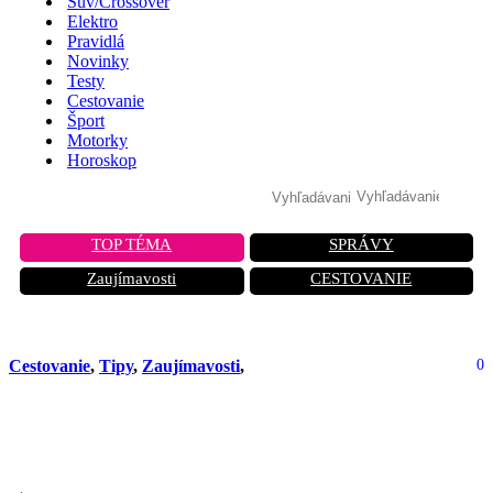
Suv/Crossover
Elektro
Pravidlá
Novinky
Testy
Cestovanie
Šport
Motorky
Horoskop
TOP TÉMA
SPRÁVY
Zaujímavosti
CESTOVANIE
Cestovanie
,
Tipy
,
Zaujímavosti
,
0
Hardanger: Najkrajší fjord Nórska,
ktorý vás očarí na celý život