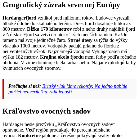
Geografický zázrak severnej Európy
Hardangerfjord
vznikol pred miliónmi rokov. Ľadovce vyrezali
hlboké údolie do skalnatého terénu. Dnes fjord dosahuje hĺbku až
800 metrov.
Dĺžka 179 kilometrov
robí z neho druhý najdlhší fjord
v Nórsku. Fjord sa vetví do niekoľkých menších ramien. Každé
rameno má svoje jedinečné čaro.
Strmé útesy
sa týčia do výšky
viac ako 1000 metrov. Vodopády padajú priamo do fjordu z
neuveriteľných výšok. Najznámejší vodopád Vøringsfossen má
výšku 182 metrov.
Krajina okolo fjordu
mení farby podľa ročného
obdobia. V zime dominuje biela farba snehu. Na jar explodujú farby
kvitnúcich ovocných stromov.
Prečítajte si tiež:
Britský vlak láme rekordy: Na jedno nabitie
prešiel neuveriteľnú vzdialenosť!
Kráľovstvo ovocných sadov
Hardanger nesie prezývku „Kráľovstvo ovocných sadov“
oprávnene.
Veď
región produkuje 40 percent nórskeho
ovocia.
Konkrétne
jablone a čerešne pokrývajú svahy okolo