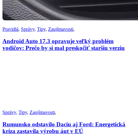
Pravidlá
,
Správy
,
Tipy
,
Zaujímavosti
,
Android Auto 17.3 opravuje veľký problém
vodičov: Prečo by si mal preskočiť staršiu verziu
Správy
,
Tipy
,
Zaujímavosti
,
Rumunsko odstavilo Daciu aj Ford: Energetická
kríza zastavila výrobu áut v EÚ