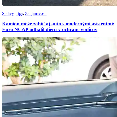
Správy
,
Tipy
,
Zaujímavosti
,
Kamión môže zabiť aj auto s modernými asistentmi:
Euro NCAP odhalil dieru v ochrane vodičov