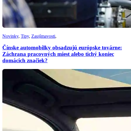
Novinky
,
Tipy
,
Zaujímavosti
,
Čínske automobilky obsadzujú európske továrne:
Záchrana pracovných miest alebo tichý koniec
domácich značiek?