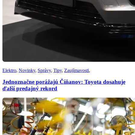
Elektro
,
Novinky
,
Správy
,
Tipy
,
Zaujímavosti
,
Jednoznačne porážajú Číňanov: Toyota dosahuje
ďalší predajný rekord