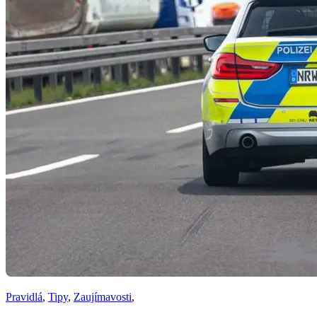
Pravidlá
,
Tipy
,
Zaujímavosti
,