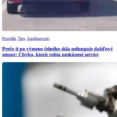
Pravidlá
,
Tipy
,
Zaujímavosti
,
Prečo ti po výmene čelného skla nefunguje dažďový
senzor: Chyba, ktorú robia neskúsené servisy