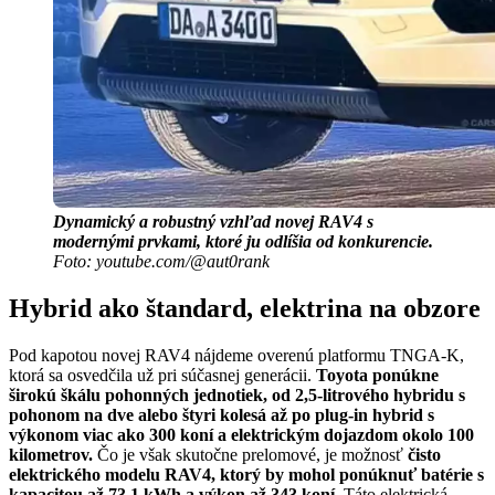
Dynamický a robustný vzhľad novej RAV4 s
modernými prvkami, ktoré ju odlíšia od konkurencie.
Foto: youtube.com/@aut0rank
Hybrid ako štandard, elektrina na obzore
Pod kapotou novej RAV4 nájdeme overenú platformu TNGA-K,
ktorá sa osvedčila už pri súčasnej generácii.
Toyota ponúkne
širokú škálu pohonných jednotiek, od 2,5-litrového hybridu s
pohonom na dve alebo štyri kolesá až po plug-in hybrid s
výkonom viac ako 300 koní a elektrickým dojazdom okolo 100
kilometrov.
Čo je však skutočne prelomové, je možnosť
čisto
elektrického modelu RAV4, ktorý by mohol ponúknuť batérie s
kapacitou až 73,1 kWh a výkon až 343 koní.
Táto elektrická