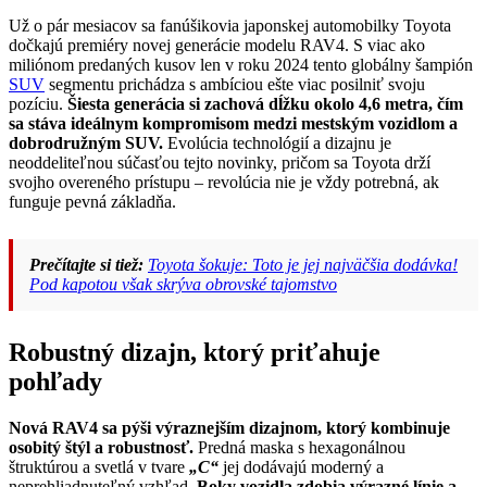
Už o pár mesiacov sa fanúšikovia japonskej automobilky Toyota
dočkajú premiéry novej generácie modelu RAV4. S viac ako
miliónom predaných kusov len v roku 2024 tento globálny šampión
SUV
segmentu prichádza s ambíciou ešte viac posilniť svoju
pozíciu.
Šiesta generácia si zachová dĺžku okolo 4,6 metra, čím
sa stáva ideálnym kompromisom medzi mestským vozidlom a
dobrodružným SUV.
Evolúcia technológií a dizajnu je
neoddeliteľnou súčasťou tejto novinky, pričom sa Toyota drží
svojho overeného prístupu – revolúcia nie je vždy potrebná, ak
funguje pevná základňa.
Prečítajte si tiež:
Toyota šokuje: Toto je jej najväčšia dodávka!
Pod kapotou však skrýva obrovské tajomstvo
Robustný dizajn, ktorý priťahuje
pohľady
Nová RAV4 sa pýši výraznejším dizajnom, ktorý kombinuje
osobitý štýl a robustnosť.
Predná maska s hexagonálnou
štruktúrou a svetlá v tvare
„C“
jej dodávajú moderný a
neprehliadnuteľný vzhľad.
Boky vozidla zdobia výrazné línie a