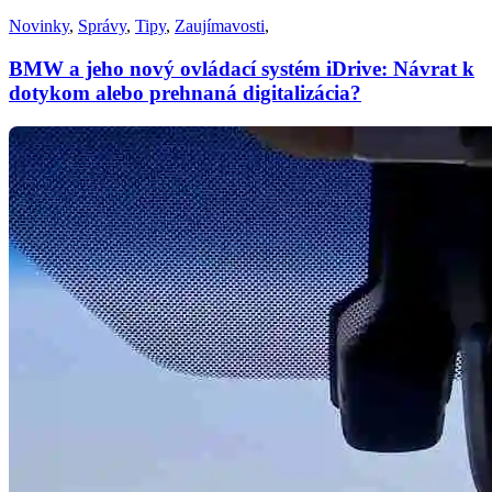
Novinky
,
Správy
,
Tipy
,
Zaujímavosti
,
BMW a jeho nový ovládací systém iDrive: Návrat k
dotykom alebo prehnaná digitalizácia?