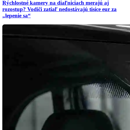
Rýchlostné kamery na diaľniciach merajú aj
rozostup? Vodiči zatiaľ nedostávajú tisíce eur za
„lepenie sa“