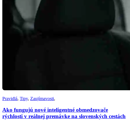
Pravidlá
,
Tipy
,
Zaujímavosti
,
Ako fungujú nové inteligentné obmedzovače
rýchlosti v reálnej premávke na slovenských cestách