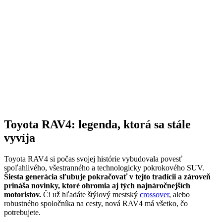
Toyota RAV4: legenda, ktorá sa stále
vyvíja
Toyota RAV4 si počas svojej histórie vybudovala povesť
spoľahlivého, všestranného a technologicky pokrokového SUV.
Šiesta generácia sľubuje pokračovať v tejto tradícii a zároveň
prináša novinky, ktoré ohromia aj tých najnáročnejších
motoristov.
Či už hľadáte štýlový mestský
crossover
, alebo
robustného spoločníka na cesty, nová RAV4 má všetko, čo
potrebujete.