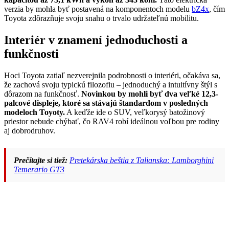
verzia by mohla byť postavená na komponentoch modelu
bZ4x
, čím
Toyota zdôrazňuje svoju snahu o trvalo udržateľnú mobilitu.
Interiér v znamení jednoduchosti a
funkčnosti
Hoci Toyota zatiaľ nezverejnila podrobnosti o interiéri, očakáva sa,
že zachová svoju typickú filozofiu – jednoduchý a intuitívny štýl s
dôrazom na funkčnosť.
Novinkou by mohli byť dva veľké 12,3-
palcové displeje, ktoré sa stávajú štandardom v posledných
modeloch Toyoty.
A keďže ide o SUV, veľkorysý batožinový
priestor nebude chýbať, čo RAV4 robí ideálnou voľbou pre rodiny
aj dobrodruhov.
Prečítajte si tiež:
Pretekárska beštia z Talianska: Lamborghini
Temerario GT3