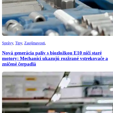
Správy
,
Tipy
,
Zaujímavosti
,
Nová generácia palív s biozložkou E10 ničí staré
motory: Mechanici ukazujú rozžrané vstrekovače a
zničené čerpadlá