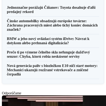
Jednoznačne porážajú Číňanov: Toyota dosahuje ďalší
predajný rekord
Čínske automobilky obsadzujú európske továrne:
Záchrana pracovných miest alebo tichý koniec domácich
značiek?
BMW a jeho nový ovládací systém iDrive: Návrat k
dotykom alebo prehnaná digitalizácia?
Prečo ti po výmene čelného skla nefunguje dažďový
senzor: Chyba, ktorú robia neskúsené servisy
Nová generácia palív s biozložkou E10 ničí staré motory:
Mechanici ukazujú rozžrané vstrekovače a zničené
čerpadlá
Odporúčame