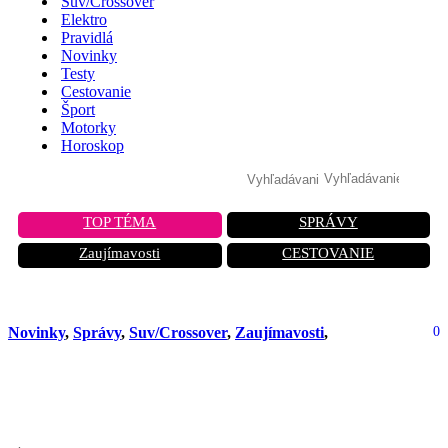
Suv/Crossover
Elektro
Pravidlá
Novinky
Testy
Cestovanie
Šport
Motorky
Horoskop
TOP TÉMA
SPRÁVY
Zaujímavosti
CESTOVANIE
Novinky
,
Správy
,
Suv/Crossover
,
Zaujímavosti
,
0
Nová Toyota RAV4: revolúcia v štýle a
technológiách, ktorá ohromí celý svet