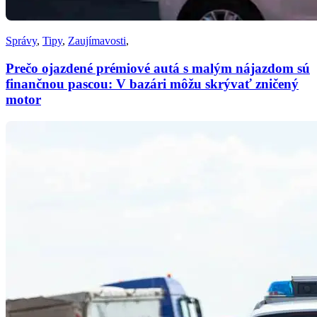
Správy
,
Tipy
,
Zaujímavosti
,
Prečo ojazdené prémiové autá s malým nájazdom sú
finančnou pascou: V bazári môžu skrývať zničený
motor