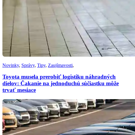
Novinky
,
Správy
,
Tipy
,
Zaujímavosti
,
Toyota musela prerobiť logistiku náhradných
dielov: Čakanie na jednoduchú súčiastku môže
trvať mesiace