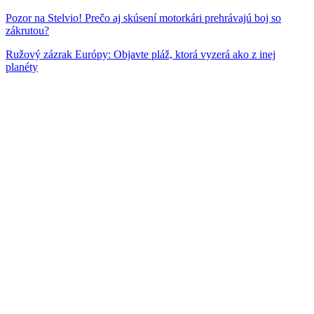
Pozor na Stelvio! Prečo aj skúsení motorkári prehrávajú boj so
zákrutou?
Ružový zázrak Európy: Objavte pláž, ktorá vyzerá ako z inej
planéty