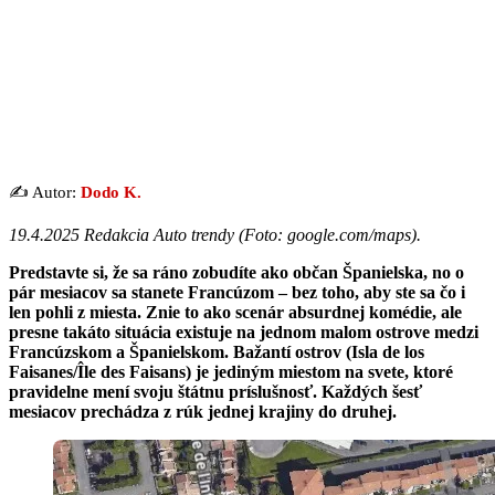
✍️ Autor:
Dodo K.
19.4.2025 Redakcia Auto trendy (Foto: google.com/maps).
Predstavte si, že sa ráno zobudíte ako občan Španielska, no o
pár mesiacov sa stanete Francúzom – bez toho, aby ste sa čo i
len pohli z miesta. Znie to ako scenár absurdnej komédie, ale
presne takáto situácia existuje na jednom malom ostrove medzi
Francúzskom a Španielskom. Bažantí ostrov (Isla de los
Faisanes/Île des Faisans) je jediným miestom na svete, ktoré
pravidelne mení svoju štátnu príslušnosť. Každých šesť
mesiacov prechádza z rúk jednej krajiny do druhej.