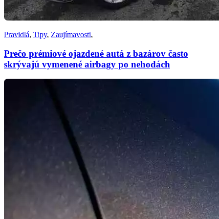
Pravidlá
,
Tipy
,
Zaujímavosti
,
Prečo prémiové ojazdené autá z bazárov často
skrývajú vymenené airbagy po nehodách