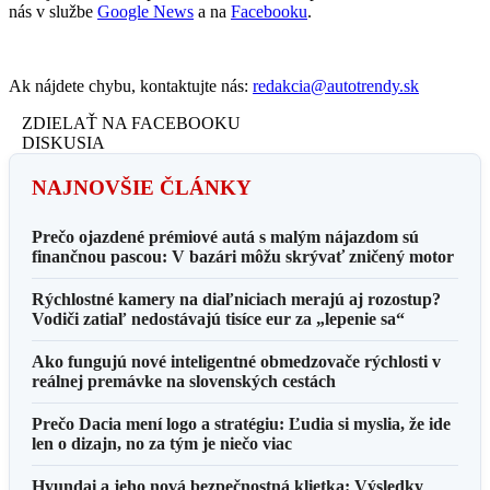
nás v službe
Google News
a na
Facebooku
.
Ak nájdete chybu, kontaktujte nás:
redakcia@autotrendy.sk
ZDIELAŤ NA FACEBOOKU
DISKUSIA
NAJNOVŠIE ČLÁNKY
Prečo ojazdené prémiové autá s malým nájazdom sú
finančnou pascou: V bazári môžu skrývať zničený motor
Rýchlostné kamery na diaľniciach merajú aj rozostup?
Vodiči zatiaľ nedostávajú tisíce eur za „lepenie sa“
Ako fungujú nové inteligentné obmedzovače rýchlosti v
reálnej premávke na slovenských cestách
Prečo Dacia mení logo a stratégiu: Ľudia si myslia, že ide
len o dizajn, no za tým je niečo viac
Hyundai a jeho nová bezpečnostná klietka: Výsledky