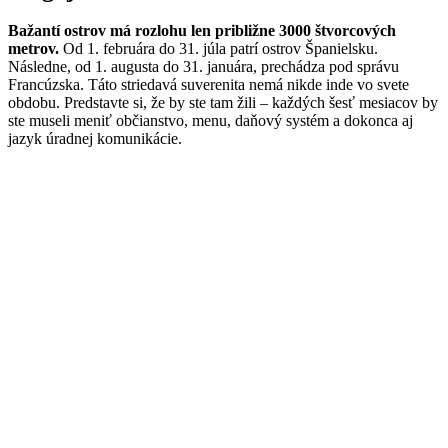
Bažantí ostrov má rozlohu len približne 3000 štvorcových
metrov.
Od 1. februára do 31. júla patrí ostrov Španielsku.
Následne, od 1. augusta do 31. januára, prechádza pod správu
Francúzska. Táto striedavá suverenita nemá nikde inde vo svete
obdobu. Predstavte si, že by ste tam žili – každých šesť mesiacov by
ste museli meniť občianstvo, menu, daňový systém a dokonca aj
jazyk úradnej komunikácie.