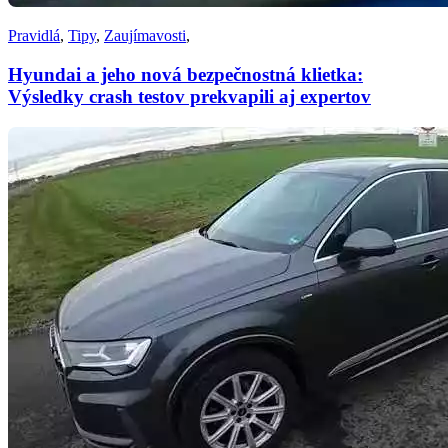
Pravidlá
,
Tipy
,
Zaujímavosti
,
Hyundai a jeho nová bezpečnostná klietka:
Výsledky crash testov prekvapili aj expertov