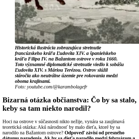
Historická ilustrácia zobrazujúca stretnutie
francúzskeho kráľa Ľudovíta XIV. a španielskeho
kráľa Filipa IV. na Bažantom ostrove v roku 1660.
Toto významné diplomatické stretnutie viedlo k sobášu
Ľudovíta XIV. s Máriou Terézou. Ostrov slúžil
stáročia ako neutrálne územie pre rokovania medzi
oboma krajinami.
Foto: youtube.com/@karambolagefr
Bizarná otázka občianstva: Čo by sa stalo,
keby sa tam niekto narodil?
Hoci na ostrove v súčasnosti nikto nežije, vynára sa zaujímavá
teoretická otázka: Akú národnosť by malo dieťa, ktoré by sa
narodilo na Bažantom ostrove?
Odpoveď závisí od presného
dátumu narodenia. Ak by sa dieťa narodilo medzi februárom a