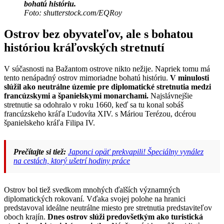
bohatú históriu.
Foto: shutterstock.com/EQRoy
Ostrov bez obyvateľov, ale s bohatou
históriou kráľovských stretnutí
V súčasnosti na Bažantom ostrove nikto nežije. Napriek tomu má
tento nenápadný ostrov mimoriadne bohatú históriu.
V minulosti
slúžil ako neutrálne územie pre diplomatické stretnutia medzi
francúzskymi a španielskymi monarchami.
Najslávnejšie
stretnutie sa odohralo v roku 1660, keď sa tu konal sobáš
francúzskeho kráľa Ľudovíta XIV. s Máriou Terézou, dcérou
španielskeho kráľa Filipa IV.
Prečítajte si tiež:
Japonci opäť prekvapili! Špeciálny vynález
na cestách, ktorý ušetrí hodiny práce
Ostrov bol tiež svedkom mnohých ďalších významných
diplomatických rokovaní. Vďaka svojej polohe na hranici
predstavoval ideálne neutrálne miesto pre stretnutia predstaviteľov
oboch krajín.
Dnes ostrov slúži predovšetkým ako turistická