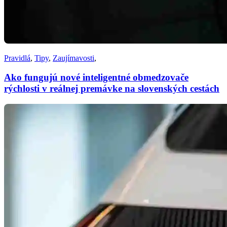
Pravidlá
,
Tipy
,
Zaujímavosti
,
Ako fungujú nové inteligentné obmedzovače
rýchlosti v reálnej premávke na slovenských cestách