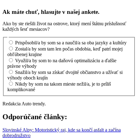
Ak máte chuť, hlasujte v našej ankete.
Ako by ste riešili život na ostrove, ktorý mení štátnu príslušnosť
každých šesť mesiacov?
Prispôsobil/a by som sa a naučil/a sa oba jazyky a kultúry
Zostal/a by som tam len počas obdobia, keď patrí mojej
obľúbenej krajine
Využil/a by som to na daňovú optimalizáciu a ďalšie
právne výhody
Snažil/a by som sa získať dvojité občianstvo a užívať si
výhody oboch krajín
Nikdy by som na takom mieste nežil/a, je to príliš
komplikované
Redakcia Auto trendy.
Odporúčané články:
Slovinské Alpy: Motoristický raj, kde sa končí asfalt a začína
dobrodružstvo