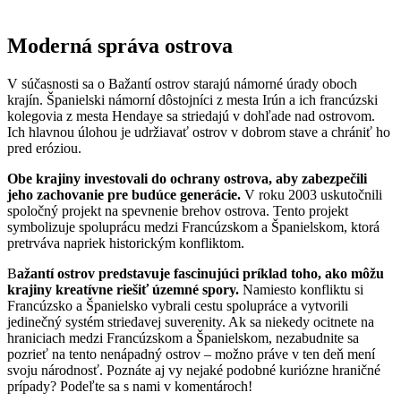
Moderná správa ostrova
V súčasnosti sa o Bažantí ostrov starajú námorné úrady oboch
krajín. Španielski námorní dôstojníci z mesta Irún a ich francúzski
kolegovia z mesta Hendaye sa striedajú v dohľade nad ostrovom.
Ich hlavnou úlohou je udržiavať ostrov v dobrom stave a chrániť ho
pred eróziou.
Obe krajiny investovali do ochrany ostrova, aby zabezpečili
jeho zachovanie pre budúce generácie.
V roku 2003 uskutočnili
spoločný projekt na spevnenie brehov ostrova. Tento projekt
symbolizuje spoluprácu medzi Francúzskom a Španielskom, ktorá
pretrváva napriek historickým konfliktom.
B
ažantí ostrov predstavuje fascinujúci príklad toho, ako môžu
krajiny kreatívne riešiť územné spory.
Namiesto konfliktu si
Francúzsko a Španielsko vybrali cestu spolupráce a vytvorili
jedinečný systém striedavej suverenity. Ak sa niekedy ocitnete na
hraniciach medzi Francúzskom a Španielskom, nezabudnite sa
pozrieť na tento nenápadný ostrov – možno práve v ten deň mení
svoju národnosť. Poznáte aj vy nejaké podobné kuriózne hraničné
prípady? Podeľte sa s nami v komentároch!