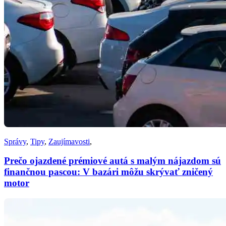
Správy
,
Tipy
,
Zaujímavosti
,
Prečo ojazdené prémiové autá s malým nájazdom sú
finančnou pascou: V bazári môžu skrývať zničený
motor