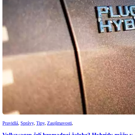
Pravidlá
,
Správy
,
Tipy
,
Zaujímavosti
,
Volkswagen čelí hromadnej žalobe? Hybridy môžu v