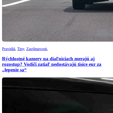
Pravidlá
,
Tipy
,
Zaujímavosti
,
Rýchlostné kamery na diaľniciach merajú aj
rozostup? Vodiči zatiaľ nedostávajú tisíce eur za
„lepenie sa“