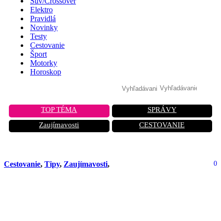
Suv/Crossover
Elektro
Pravidlá
Novinky
Testy
Cestovanie
Šport
Motorky
Horoskop
TOP TÉMA
SPRÁVY
Zaujímavosti
CESTOVANIE
Cestovanie
,
Tipy
,
Zaujímavosti
,
0
Ostrov, ktorý mení národnosť každých
šesť mesiacov: Bizarný príbeh
hranice, kde raz ste Španiel a potom