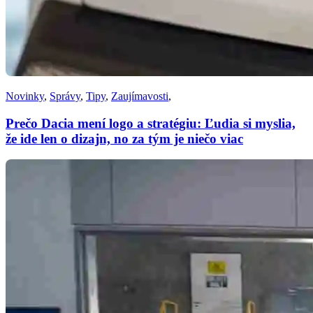
Novinky
,
Správy
,
Tipy
,
Zaujímavosti
,
Prečo Dacia mení logo a stratégiu: Ľudia si myslia,
že ide len o dizajn, no za tým je niečo viac