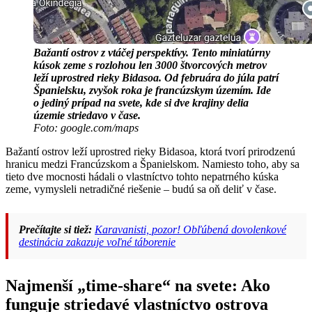
Bažantí ostrov z vtáčej perspektívy. Tento miniatúrny
kúsok zeme s rozlohou len 3000 štvorcových metrov
leží uprostred rieky Bidasoa. Od februára do júla patrí
Španielsku, zvyšok roka je francúzskym územím. Ide
o jediný prípad na svete, kde si dve krajiny delia
územie striedavo v čase.
Foto: google.com/maps
Bažantí ostrov leží uprostred rieky Bidasoa, ktorá tvorí prirodzenú
hranicu medzi Francúzskom a Španielskom. Namiesto toho, aby sa
tieto dve mocnosti hádali o vlastníctvo tohto nepatrného kúska
zeme, vymysleli netradičné riešenie – budú sa oň deliť v čase.
Prečítajte si tiež:
Karavanisti, pozor! Obľúbená dovolenkové
destinácia zakazuje voľné táborenie
Najmenší „time-share“ na svete: Ako
funguje striedavé vlastníctvo ostrova