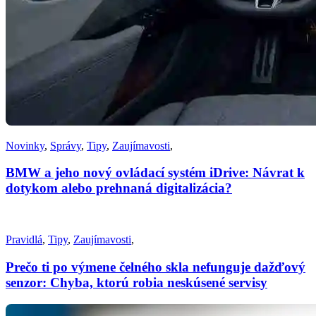
Novinky
,
Správy
,
Tipy
,
Zaujímavosti
,
BMW a jeho nový ovládací systém iDrive: Návrat k
dotykom alebo prehnaná digitalizácia?
Pravidlá
,
Tipy
,
Zaujímavosti
,
Prečo ti po výmene čelného skla nefunguje dažďový
senzor: Chyba, ktorú robia neskúsené servisy