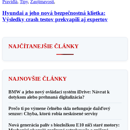
Pravidlá
,
Tipy
,
Zaujímavosti
,
Hyundai a jeho nová bezpečnostná klietka:
Výsledky crash testov prekvapili aj expertov
NAJČÍTANEJŠIE ČLÁNKY
NAJNOVŠIE ČLÁNKY
BMW a jeho nový ovládací systém iDrive: Návrat k
dotykom alebo prehnaná digitalizácia?
Prečo ti po výmene čelného skla nefunguje dažďový
senzor: Chyba, ktorú robia neskúsené servisy
Nová generácia palív s biozložkou E10 ničí staré motory: