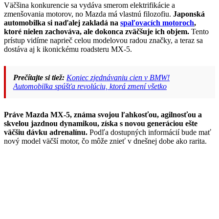
Väčšina konkurencie sa vydáva smerom elektrifikácie a
zmenšovania motorov, no Mazda má vlastnú filozofiu.
Japonská
automobilka si naďalej zakladá na
spaľovacích motoroch
,
ktoré nielen zachováva, ale dokonca zväčšuje ich objem.
Tento
prístup vidíme naprieč celou modelovou radou značky, a teraz sa
dostáva aj k ikonickému roadsteru MX-5.
Prečítajte si tiež:
Koniec zjednávaniu cien v BMW!
Automobilka spúšťa revolúciu, ktorá zmení všetko
Práve Mazda MX-5, známa svojou ľahkosťou, agilnosťou a
skvelou jazdnou dynamikou, získa s novou generáciou ešte
väčšiu dávku adrenalínu.
Podľa dostupných informácií bude mať
nový model väčší motor, čo môže znieť v dnešnej dobe ako rarita.