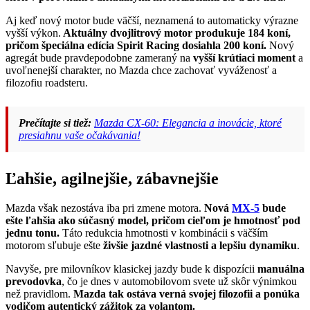
Aj keď nový motor bude väčší, neznamená to automaticky výrazne
vyšší výkon.
Aktuálny dvojlitrový motor produkuje 184 koní,
pričom špeciálna edícia Spirit Racing dosiahla 200 koní.
Nový
agregát bude pravdepodobne zameraný na
vyšší krútiaci moment
a
uvoľnenejší charakter, no Mazda chce zachovať vyváženosť a
filozofiu roadsteru.
Prečítajte si tiež:
Mazda CX-60: Elegancia a inovácie, ktoré
presiahnu vaše očakávania!
Ľahšie, agilnejšie, zábavnejšie
Mazda však nezostáva iba pri zmene motora.
Nová
MX-5
bude
ešte ľahšia ako súčasný model, pričom cieľom je hmotnosť pod
jednu tonu.
Táto redukcia hmotnosti v kombinácii s väčším
motorom sľubuje ešte
živšie jazdné vlastnosti a lepšiu dynamiku
.
Navyše, pre milovníkov klasickej jazdy bude k dispozícii
manuálna
prevodovka
, čo je dnes v automobilovom svete už skôr výnimkou
než pravidlom.
Mazda tak ostáva verná svojej filozofii a ponúka
vodičom autentický zážitok za volantom.