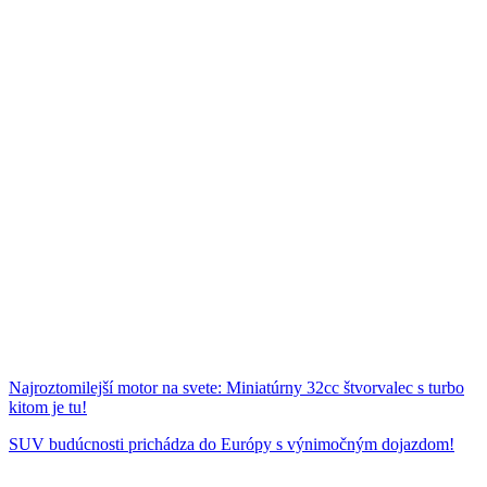
Najroztomilejší motor na svete: Miniatúrny 32cc štvorvalec s turbo
kitom je tu!
SUV budúcnosti prichádza do Európy s výnimočným dojazdom!