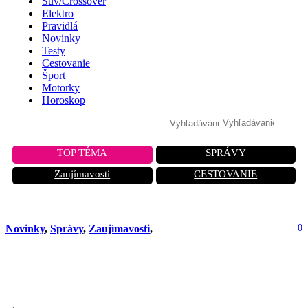
Suv/Crossover
Elektro
Pravidlá
Novinky
Testy
Cestovanie
Šport
Motorky
Horoskop
TOP TÉMA
SPRÁVY
Zaujímavosti
CESTOVANIE
Novinky
,
Správy
,
Zaujímavosti
,
0
Nový motor, väčší výkon a stále bez
elektriny!