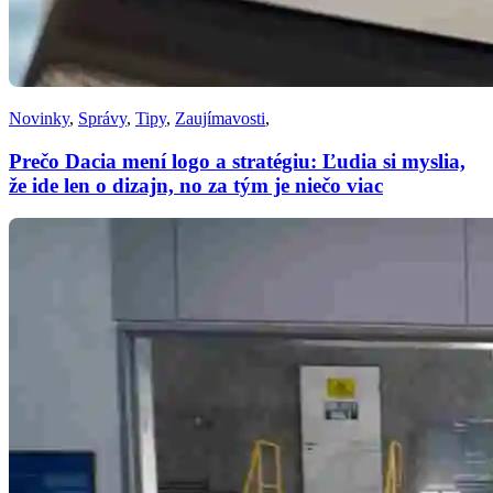
Novinky
,
Správy
,
Tipy
,
Zaujímavosti
,
Prečo Dacia mení logo a stratégiu: Ľudia si myslia,
že ide len o dizajn, no za tým je niečo viac