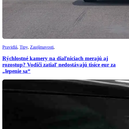
Pravidlá
,
Tipy
,
Zaujímavosti
,
Rýchlostné kamery na diaľniciach merajú aj
rozostup? Vodiči zatiaľ nedostávajú tisíce eur za
„lepenie sa“