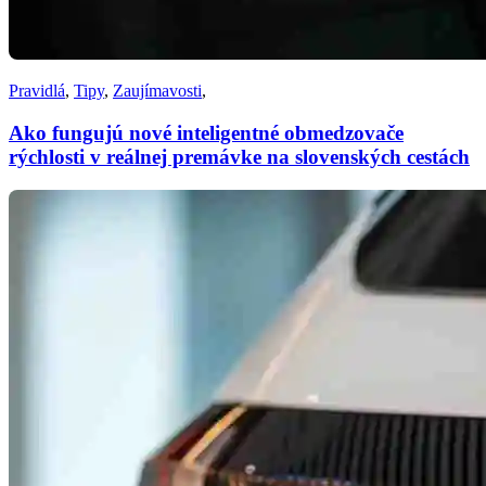
Pravidlá
,
Tipy
,
Zaujímavosti
,
Ako fungujú nové inteligentné obmedzovače
rýchlosti v reálnej premávke na slovenských cestách