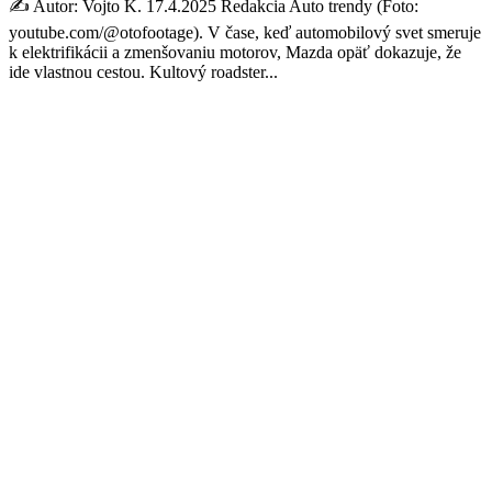
✍️ Autor: Vojto K. 17.4.2025 Redakcia Auto trendy (Foto:
youtube.com/@otofootage). V čase, keď automobilový svet smeruje
k elektrifikácii a zmenšovaniu motorov, Mazda opäť dokazuje, že
ide vlastnou cestou. Kultový roadster...