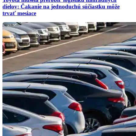
dielov: Čakanie na jednoduchú súčiastku môže
trvať mesiace