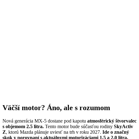
Väčší motor? Áno, ale s rozumom
Nová generácia MX-5 dostane pod kapotu
atmosférický štvorvalec
s objemom 2.5 litra.
Tento motor bude súčasťou rodiny
SkyActiv
Z
, ktorú Mazda plánuje uviesť na trh v roku 2027.
Ide o značný
skok v porovnaní s aktuálnymi motorizáciami 1.5 a 2.0 litra.