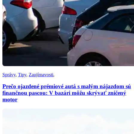
Správy
,
Tipy
,
Zaujímavosti
,
Prečo ojazdené prémiové autá s malým nájazdom sú
finančnou pascou: V bazári môžu skrývať zničený
motor