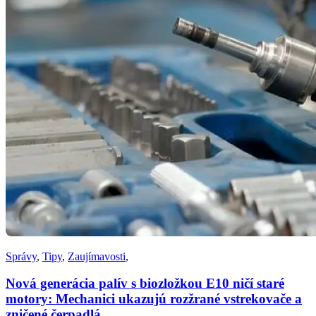
Správy
,
Tipy
,
Zaujímavosti
,
Nová generácia palív s biozložkou E10 ničí staré
motory: Mechanici ukazujú rozžrané vstrekovače a
zničené čerpadlá