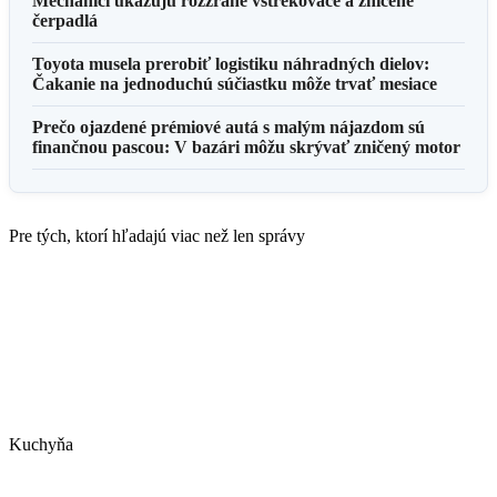
Mechanici ukazujú rozžrané vstrekovače a zničené
čerpadlá
Toyota musela prerobiť logistiku náhradných dielov:
Čakanie na jednoduchú súčiastku môže trvať mesiace
Prečo ojazdené prémiové autá s malým nájazdom sú
finančnou pascou: V bazári môžu skrývať zničený motor
Pre tých, ktorí hľadajú viac než len správy
Kuchyňa