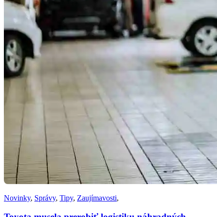
Novinky
,
Správy
,
Tipy
,
Zaujímavosti
,
Toyota musela prerobiť logistiku náhradných