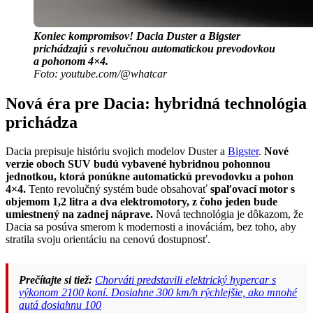
Koniec kompromisov! Dacia Duster a Bigster
prichádzajú s revolučnou automatickou prevodovkou
a pohonom 4×4.
Foto: youtube.com/@whatcar
Nová éra pre Dacia: hybridná technológia
prichádza
Dacia prepisuje históriu svojich modelov Duster a
Bigster
.
Nové
verzie oboch SUV budú vybavené hybridnou pohonnou
jednotkou, ktorá ponúkne automatickú prevodovku a pohon
4×4.
Tento revolučný systém bude obsahovať
spaľovací motor s
objemom 1,2 litra a dva elektromotory, z čoho jeden bude
umiestnený na zadnej náprave.
Nová technológia je dôkazom, že
Dacia sa posúva smerom k modernosti a inováciám, bez toho, aby
stratila svoju orientáciu na cenovú dostupnosť.
Prečítajte si tiež:
Chorváti predstavili elektrický hypercar s
výkonom 2100 koní. Dosiahne 300 km/h rýchlejšie, ako mnohé
autá dosiahnu 100