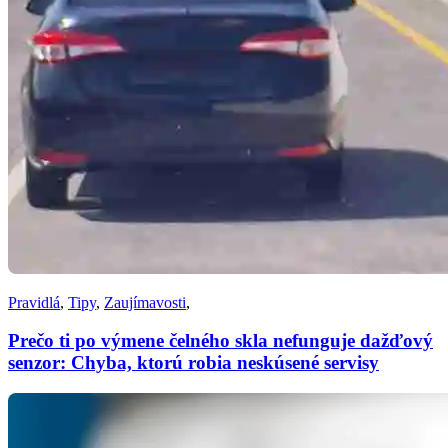
Pravidlá
,
Tipy
,
Zaujímavosti
,
Prečo ti po výmene čelného skla nefunguje dažďový
senzor: Chyba, ktorú robia neskúsené servisy