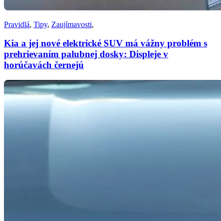
Pravidlá
,
Tipy
,
Zaujímavosti
,
Kia a jej nové elektrické SUV má vážny problém s
prehrievaním palubnej dosky: Displeje v
horúčavách černejú