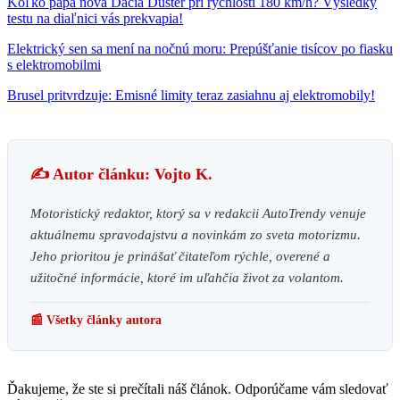
Koľko papá nová Dacia Duster pri rýchlosti 180 km/h? Výsledky
testu na diaľnici vás prekvapia!
Elektrický sen sa mení na nočnú moru: Prepúšťanie tisícov po fiasku
s elektromobilmi
Brusel pritvrdzuje: Emisné limity teraz zasiahnu aj elektromobily!
✍️ Autor článku: Vojto K.
Motoristický redaktor, ktorý sa v redakcii AutoTrendy venuje
aktuálnemu spravodajstvu a novinkám zo sveta motorizmu.
Jeho prioritou je prinášať čitateľom rýchle, overené a
užitočné informácie, ktoré im uľahčia život za volantom.
📰 Všetky články autora
Ďakujeme, že ste si prečítali náš článok. Odporúčame vám sledovať