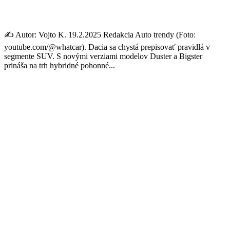
pohonom 4×4
✍️ Autor: Vojto K. 19.2.2025 Redakcia Auto trendy (Foto:
youtube.com/@whatcar). Dacia sa chystá prepisovať pravidlá v
segmente SUV. S novými verziami modelov Duster a Bigster
prináša na trh hybridné pohonné...