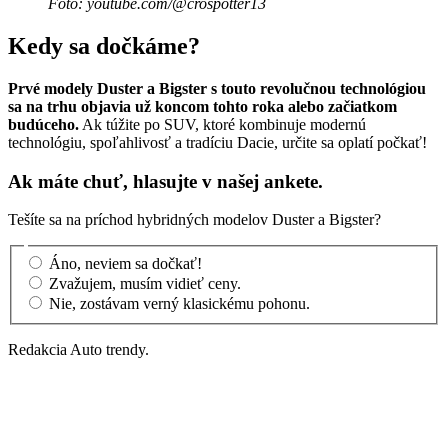
Foto: youtube.com/@crospotter13
Kedy sa dočkáme?
Prvé modely Duster a Bigster s touto revolučnou technológiou
sa na trhu objavia už koncom tohto roka alebo začiatkom
budúceho.
Ak túžite po SUV, ktoré kombinuje modernú
technológiu, spoľahlivosť a tradíciu Dacie, určite sa oplatí počkať!
Ak máte chuť, hlasujte v našej ankete.
Tešíte sa na príchod hybridných modelov Duster a Bigster?
Áno, neviem sa dočkať!
Zvažujem, musím vidieť ceny.
Nie, zostávam verný klasickému pohonu.
Redakcia Auto trendy.