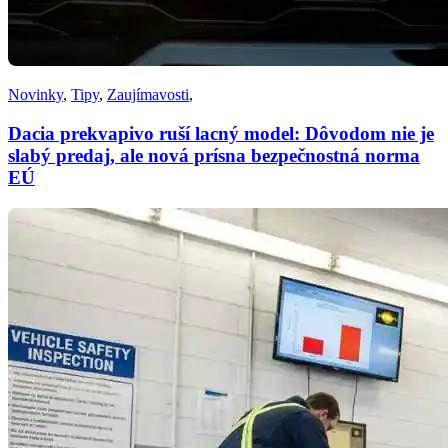
Novinky
,
Tipy
,
Zaujímavosti
,
Dacia prekvapivo ruší lacný model: Dôvodom nie je
slabý predaj, ale nová prísna bezpečnostná norma
EÚ