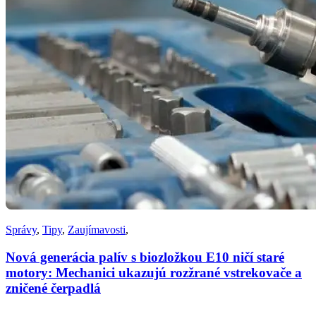
Správy
,
Tipy
,
Zaujímavosti
,
Nová generácia palív s biozložkou E10 ničí staré
motory: Mechanici ukazujú rozžrané vstrekovače a
zničené čerpadlá