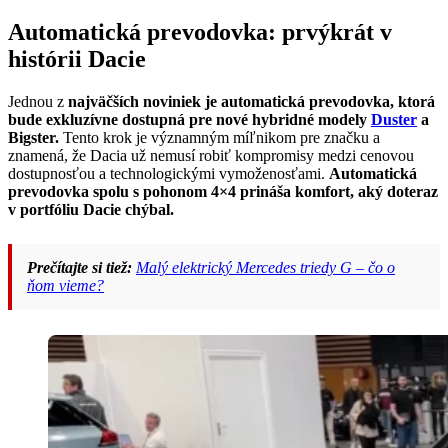
Automatická prevodovka: prvýkrát v
histórii Dacie
Jednou z
najväčších noviniek je automatická prevodovka, ktorá
bude exkluzívne dostupná pre nové hybridné modely
Duster
a
Bigster.
Tento krok je významným míľnikom pre značku a
znamená, že Dacia už nemusí robiť kompromisy medzi cenovou
dostupnosťou a technologickými vymoženosťami.
Automatická
prevodovka spolu s pohonom 4×4 prináša komfort, aký doteraz
v portfóliu Dacie chýbal.
Prečítajte si tiež:
Malý elektrický Mercedes triedy G – čo o
ňom vieme?