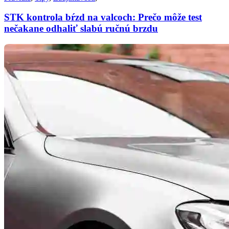
STK kontrola bŕzd na valcoch: Prečo môže test
nečakane odhaliť slabú ručnú brzdu