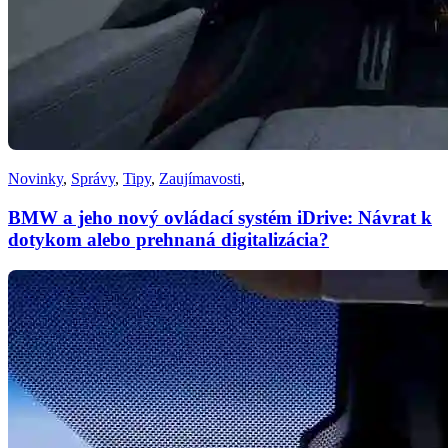
Novinky
,
Správy
,
Tipy
,
Zaujímavosti
,
BMW a jeho nový ovládací systém iDrive: Návrat k
dotykom alebo prehnaná digitalizácia?