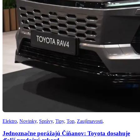
Elektro
,
Novinky
,
Správy
,
Tipy
,
Top
,
Zaujímavosti
,
Jednoznačne porážajú Číňanov: Toyota dosahuje