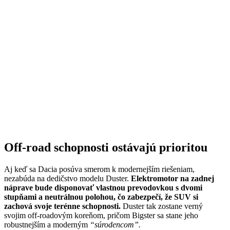
Off-road schopnosti ostávajú prioritou
Aj keď sa Dacia posúva smerom k modernejším riešeniam,
nezabúda na dedičstvo modelu Duster.
Elektromotor na zadnej
náprave bude disponovať vlastnou prevodovkou s dvomi
stupňami a neutrálnou polohou, čo zabezpečí, že SUV si
zachová svoje terénne schopnosti.
Duster tak zostane verný
svojim off-roadovým koreňom, pričom Bigster sa stane jeho
robustnejším a moderným
“súrodencom”.