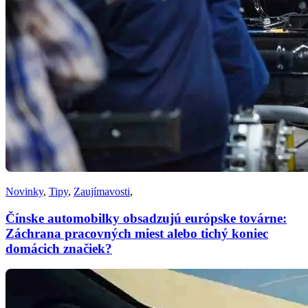
Novinky
,
Tipy
,
Zaujímavosti
,
Čínske automobilky obsadzujú európske továrne:
Záchrana pracovných miest alebo tichý koniec
domácich značiek?