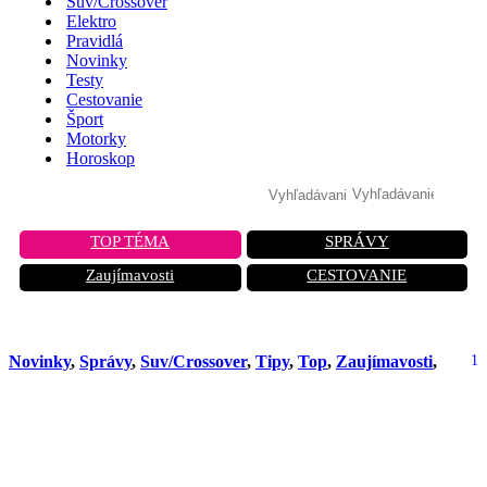
Suv/Crossover
Elektro
Pravidlá
Novinky
Testy
Cestovanie
Šport
Motorky
Horoskop
TOP TÉMA
SPRÁVY
Zaujímavosti
CESTOVANIE
Novinky
,
Správy
,
Suv/Crossover
,
Tipy
,
Top
,
Zaujímavosti
,
1
Koniec kompromisov! Dacia Duster a
Bigster prichádzajú s revolučnou
automatickou prevodovkou a