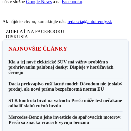
nás v službe
Google News
a na
Facebooku
.
Ak nájdete chybu, kontaktujte nás:
redakcia@autotrendy.sk
ZDIELAŤ NA FACEBOOKU
DISKUSIA
NAJNOVŠIE ČLÁNKY
Kia a jej nové elektrické SUV má vážny problém s
prehrievaním palubnej dosky: Displeje v horúčavách
černejú
Dacia prekvapivo ruší lacný model: Dôvodom nie je slabý
predaj, ale nová prísna bezpečnostná norma EÚ
STK kontrola bŕzd na valcoch: Prečo môže test nečakane
odhaliť slabú ručnú brzdu
Mercedes-Benz a jeho investície do spaľovacích motorov:
Prečo sa značka vracia k vývoju benzínu