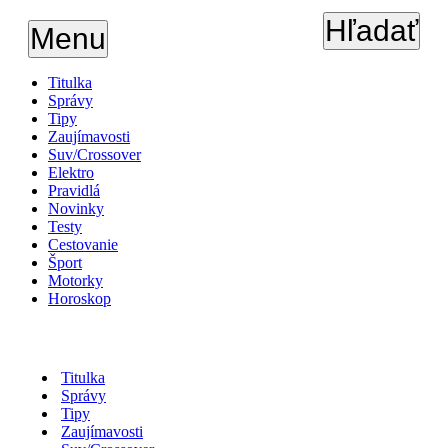
Hľadať
Menu
Titulka
Správy
Tipy
Zaujímavosti
Suv/Crossover
Elektro
Pravidlá
Novinky
Testy
Cestovanie
Šport
Motorky
Horoskop
Titulka
Správy
Tipy
Zaujímavosti