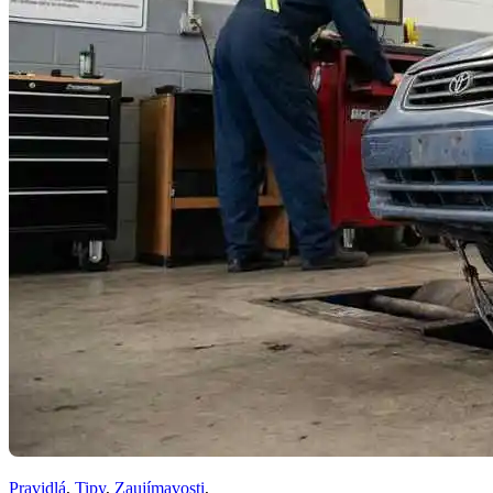
Pravidlá
,
Tipy
,
Zaujímavosti
,