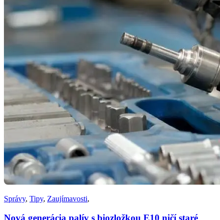
Správy
,
Tipy
,
Zaujímavosti
,
Nová generácia palív s biozložkou E10 ničí staré