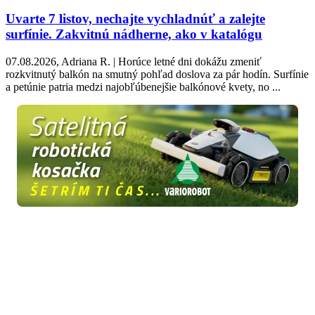
Uvarte 7 listov, nechajte vychladnúť a zalejte
surfínie. Zakvitnú nádherne, ako v katalógu
07.08.2026, Adriana R. | Horúce letné dni dokážu zmeniť
rozkvitnutý balkón na smutný pohľad doslova za pár hodín. Surfínie
a petúnie patria medzi najobľúbenejšie balkónové kvety, no ...