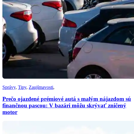
Správy
,
Tipy
,
Zaujímavosti
,
Prečo ojazdené prémiové autá s malým nájazdom sú
finančnou pascou: V bazári môžu skrývať zničený
motor