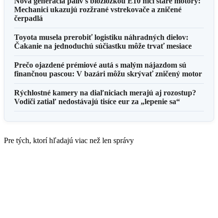
Nová generácia palív s biozložkou E10 ničí staré motory:
Mechanici ukazujú rozžrané vstrekovače a zničené
čerpadlá
Toyota musela prerobiť logistiku náhradných dielov:
Čakanie na jednoduchú súčiastku môže trvať mesiace
Prečo ojazdené prémiové autá s malým nájazdom sú
finančnou pascou: V bazári môžu skrývať zničený motor
Rýchlostné kamery na diaľniciach merajú aj rozostup?
Vodiči zatiaľ nedostávajú tisíce eur za „lepenie sa“
Pre tých, ktorí hľadajú viac než len správy