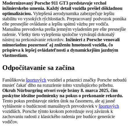
Modernizovaný Porsche 911 GT3 predstavuje vrchol
inžinierskeho umenia. Každý detail vozidla prešiel dôkladnou
optimalizáciou.
Vylepšená aerodynamika zabezpečuje lepšiu
stabilitu vo vysokých rýchlostiach. Prepracovaný podvozok ponúka
ešte presnejšie ovládanie a lepšiu spätnú väzbu pre vodiča.
Manuálna prevodovka prešla jemným vyladením pre ešte presnejšie
radenie. Všetky tieto vylepšenia spoločne vytvárajú dokonalý
nástroj na prekonávanie rekordov.
Inžinieri z Porsche venovali
mimoriadnu pozornosť aj zníženiu hmotnosti vozidla, čo
prispieva k lepšej ovládateľnosti a dynamickejším jazdným
vlastnostiam.
Odpočítavanie sa začína
Fanúšikovia
športových
vozidiel a priaznici značky Porsche nebudú
musieť čakať dlho na rozuzlenie tohto vzrušujúceho príbehu.
Okruh Nürburgring otvorí svoje brány 8. marca 2025, čím
poskytne ideálne podmienky na pokus o prekonanie rekordu.
Tento pokus predstavuje nielen útok na časomeru, ale aj jasné
vyhlásenie o budúcnosti manuálnych prevodoviek v
športových
vozidlách. Porsche týmto krokom potvrdzuje svoj záväzok k
zachovaniu radosti z klasického radenia pre budúce generácie
vodičov.