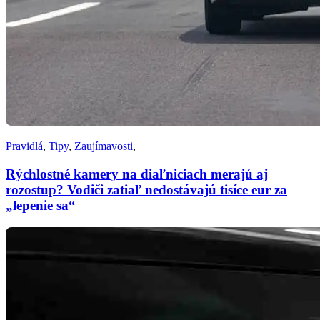
Pravidlá
,
Tipy
,
Zaujímavosti
,
Rýchlostné kamery na diaľniciach merajú aj
rozostup? Vodiči zatiaľ nedostávajú tisíce eur za
„lepenie sa“