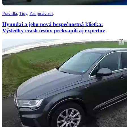
Pravidlá
,
Tipy
,
Zaujímavosti
,
Hyundai a jeho nová bezpečnostná klietka:
Výsledky crash testov prekvapili aj expertov