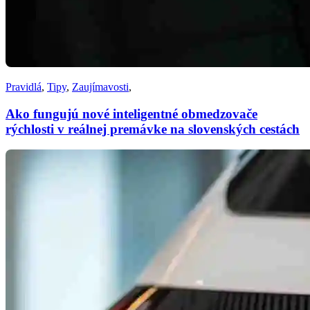
Pravidlá
,
Tipy
,
Zaujímavosti
,
Ako fungujú nové inteligentné obmedzovače
rýchlosti v reálnej premávke na slovenských cestách