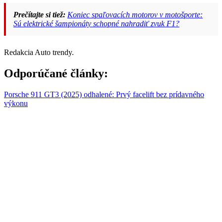
Prečítajte si tiež:
Koniec spaľovacích motorov v motošporte:
Sú elektrické šampionáty schopné nahradiť zvuk F1?
Redakcia Auto trendy.
Odporúčané články:
Porsche 911 GT3 (2025) odhalené: Prvý facelift bez prídavného
výkonu