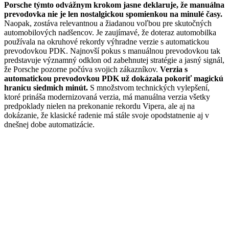
Porsche týmto odvážnym krokom jasne deklaruje, že manuálna
prevodovka nie je len nostalgickou spomienkou na minulé časy.
Naopak, zostáva relevantnou a žiadanou voľbou pre skutočných
automobilových nadšencov. Je zaujímavé, že doteraz automobilka
používala na okruhové rekordy výhradne verzie s automatickou
prevodovkou PDK. Najnovší pokus s manuálnou prevodovkou tak
predstavuje významný odklon od zabehnutej stratégie a jasný signál,
že Porsche pozorne počúva svojich zákazníkov.
Verzia s
automatickou prevodovkou PDK už dokázala pokoriť magickú
hranicu siedmich minút.
S množstvom technických vylepšení,
ktoré prináša modernizovaná verzia, má manuálna verzia všetky
predpoklady nielen na prekonanie rekordu Vipera, ale aj na
dokázanie, že klasické radenie má stále svoje opodstatnenie aj v
dnešnej dobe automatizácie.