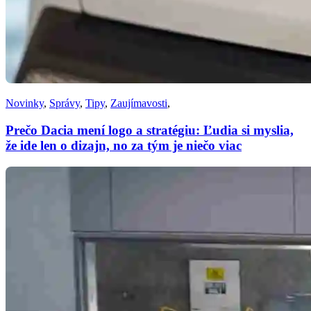
Novinky
,
Správy
,
Tipy
,
Zaujímavosti
,
Prečo Dacia mení logo a stratégiu: Ľudia si myslia,
že ide len o dizajn, no za tým je niečo viac