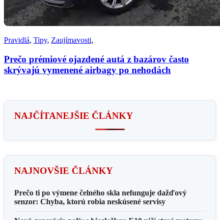
Pravidlá
,
Tipy
,
Zaujímavosti
,
Prečo prémiové ojazdené autá z bazárov často
skrývajú vymenené airbagy po nehodách
NAJČÍTANEJŠIE ČLÁNKY
NAJNOVŠIE ČLÁNKY
Prečo ti po výmene čelného skla nefunguje dažďový
senzor: Chyba, ktorú robia neskúsené servisy