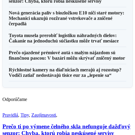
senzor: Chyba, ktorú robia neskúsené servisy
Nová generácia palív s biozložkou E10 ničí staré motory:
Mechanici ukazujú rozžrané vstrekovače a zničené
čerpadlá
Toyota musela prerobiť logistiku náhradných dielov:
Čakanie na jednoduchú súčiastku môže trvať mesiace
Prečo ojazdené prémiové autá s malým nájazdom sú
finančnou pascou: V bazári môžu skrývať zničený motor
Rýchlostné kamery na diaľniciach merajú aj rozostup?
Vodiči zatiaľ nedostávajú tisíce eur za „lepenie sa“
Odporúčame
Pravidlá
,
Tipy
,
Zaujímavosti
,
Prečo ti po výmene čelného skla nefunguje dažďový
senzor: Chyba, ktorú robia neskúsené servisy