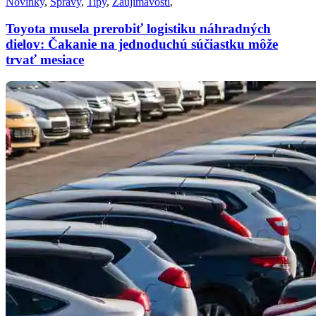
Novinky
,
Správy
,
Tipy
,
Zaujímavosti
,
Toyota musela prerobiť logistiku náhradných
dielov: Čakanie na jednoduchú súčiastku môže
trvať mesiace