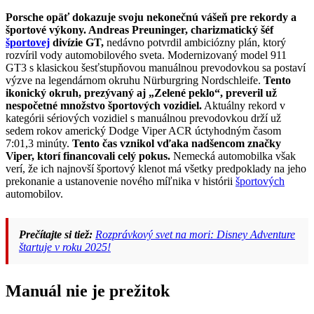
Porsche opäť dokazuje svoju nekonečnú vášeň pre rekordy a
športové výkony. Andreas Preuninger, charizmatický šéf
športovej
divízie GT,
nedávno potvrdil ambiciózny plán, ktorý
rozvíril vody automobilového sveta. Modernizovaný model 911
GT3 s klasickou šesťstupňovou manuálnou prevodovkou sa postaví
výzve na legendárnom okruhu Nürburgring Nordschleife.
Tento
ikonický okruh, prezývaný aj „Zelené peklo“, preveril už
nespočetné množstvo športových vozidiel.
Aktuálny rekord v
kategórii sériových vozidiel s manuálnou prevodovkou drží už
sedem rokov americký Dodge Viper ACR úctyhodným časom
7:01,3 minúty.
Tento čas vznikol vďaka nadšencom značky
Viper, ktorí financovali celý pokus.
Nemecká automobilka však
verí, že ich najnovší športový klenot má všetky predpoklady na jeho
prekonanie a ustanovenie nového míľnika v histórii
športových
automobilov.
Prečítajte si tiež:
Rozprávkový svet na mori: Disney Adventure
štartuje v roku 2025!
Manuál nie je prežitok