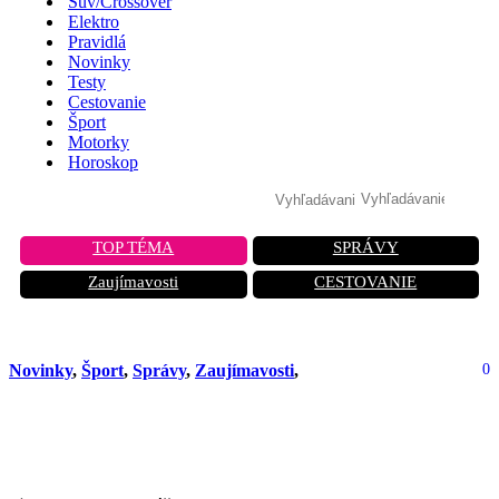
Suv/Crossover
Elektro
Pravidlá
Novinky
Testy
Cestovanie
Šport
Motorky
Horoskop
TOP TÉMA
SPRÁVY
Zaujímavosti
CESTOVANIE
Novinky
,
Šport
,
Správy
,
Zaujímavosti
,
0
Porsche chystá prevrat: Legendárny
911 GT3 s manuálom ide po rekorde!