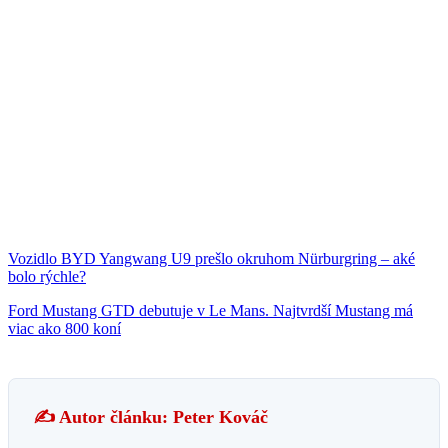
Vozidlo BYD Yangwang U9 prešlo okruhom Nürburgring – aké
bolo rýchle?
Ford Mustang GTD debutuje v Le Mans. Najtvrdší Mustang má
viac ako 800 koní
✍️ Autor článku: Peter Kováč