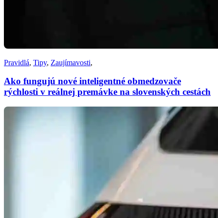
Pravidlá
,
Tipy
,
Zaujímavosti
,
Ako fungujú nové inteligentné obmedzovače
rýchlosti v reálnej premávke na slovenských cestách