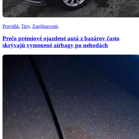
Pravidlá
,
Tipy
,
Zaujímavosti
,
Prečo prémiové ojazdené autá z bazárov často
skrývajú vymenené airbagy po nehodách