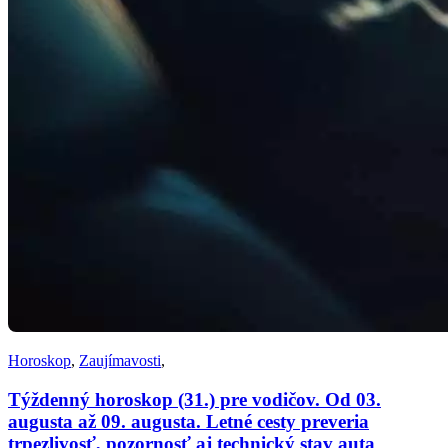
Horoskop
,
Zaujímavosti
,
Týždenný horoskop (31.) pre vodičov. Od 03.
augusta až 09. augusta. Letné cesty preveria
trpezlivosť, pozornosť aj technický stav auta