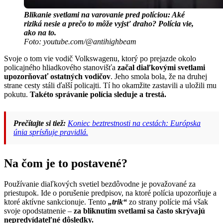
Blikanie svetlami na varovanie pred políciou: Aké
riziká nesie a prečo to môže vyjsť draho? Polícia vie,
ako na to.
Foto: youtube.com/@antihighbeam
Svoje o tom vie vodič Volkswagenu, ktorý po prejazde okolo
policajného hliadkového stanovišťa
začal diaľkovými svetlami
upozorňovať ostatných vodičov
. Jeho smola bola, že na druhej
strane cesty stáli ďalší policajti. Tí ho okamžite zastavili a uložili mu
pokutu.
Takéto správanie polícia sleduje a trestá.
Prečítajte si tiež:
Koniec beztrestnosti na cestách: Európska
únia sprísňuje pravidlá.
Na čom je to postavené?
Používanie diaľkových svetiel bezdôvodne je považované za
priestupok. Ide o porušenie predpisov, na ktoré polícia upozorňuje a
ktoré aktívne sankcionuje. Tento
„trik“
zo strany polície má však
svoje opodstatnenie –
za bliknutím svetlami sa často skrývajú
nepredvídateľné dôsledky.