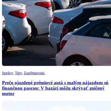
Správy
,
Tipy
,
Zaujímavosti
,
Prečo ojazdené prémiové autá s malým nájazdom sú
finančnou pascou: V bazári môžu skrývať zničený
motor