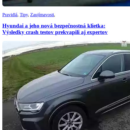
Pravidlá
,
Tipy
,
Zaujímavosti
,
Hyundai a jeho nová bezpečnostná klietka:
Výsledky crash testov prekvapili aj expertov