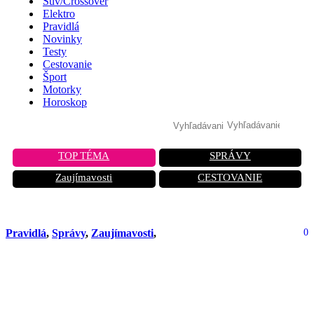
Suv/Crossover
Elektro
Pravidlá
Novinky
Testy
Cestovanie
Šport
Motorky
Horoskop
TOP TÉMA
SPRÁVY
Zaujímavosti
CESTOVANIE
Pravidlá
,
Správy
,
Zaujímavosti
,
0
Blikanie svetlami na varovanie pred
políciou: Aké riziká nesie a prečo to
môže vyjsť draho? Polícia vie, ako na