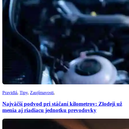
Pravidlá
,
Tipy
,
Zaujímavosti
,
Najväčší podvod pri stáčaní kilometrov: Zlodeji už
menia aj riadiacu jednotku prevodovky