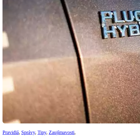
Pravidlá
,
Správy
,
Tipy
,
Zaujímavosti
,