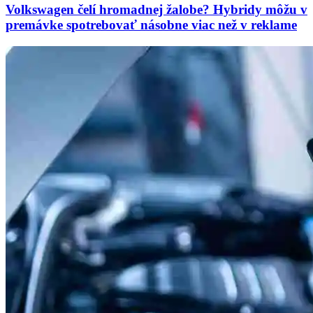
Volkswagen čelí hromadnej žalobe? Hybridy môžu v
premávke spotrebovať násobne viac než v reklame