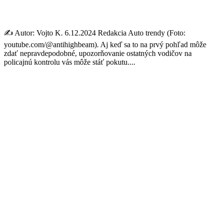
to
✍️ Autor: Vojto K. 6.12.2024 Redakcia Auto trendy (Foto:
youtube.com/@antihighbeam). Aj keď sa to na prvý pohľad môže
zdať nepravdepodobné, upozorňovanie ostatných vodičov na
policajnú kontrolu vás môže stáť pokutu....