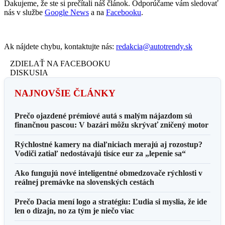
Ďakujeme, že ste si prečítali náš článok. Odporúčame vám sledovať
nás v službe
Google News
a na
Facebooku
.
Ak nájdete chybu, kontaktujte nás:
redakcia@autotrendy.sk
ZDIELAŤ NA FACEBOOKU
DISKUSIA
NAJNOVŠIE ČLÁNKY
Prečo ojazdené prémiové autá s malým nájazdom sú
finančnou pascou: V bazári môžu skrývať zničený motor
Rýchlostné kamery na diaľniciach merajú aj rozostup?
Vodiči zatiaľ nedostávajú tisíce eur za „lepenie sa“
Ako fungujú nové inteligentné obmedzovače rýchlosti v
reálnej premávke na slovenských cestách
Prečo Dacia mení logo a stratégiu: Ľudia si myslia, že ide
len o dizajn, no za tým je niečo viac