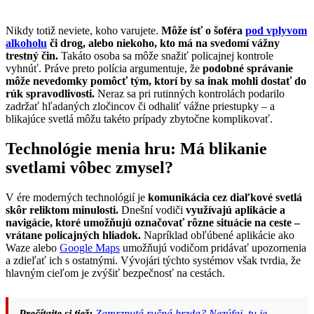
Nikdy totiž neviete, koho varujete.
Môže ísť o šoféra
pod vplyvom
alkoholu
či drog, alebo niekoho, kto má na svedomí vážny
trestný čin.
Takáto osoba sa môže snažiť policajnej kontrole
vyhnúť. Práve preto polícia argumentuje, že
podobné správanie
môže nevedomky pomôcť tým, ktorí by sa inak mohli dostať do
rúk spravodlivosti.
Neraz sa pri rutinných kontrolách podarilo
zadržať hľadaných zločincov či odhaliť vážne priestupky – a
blikajúce svetlá môžu takéto prípady zbytočne komplikovať.
Technológie menia hru: Má blikanie
svetlami vôbec zmysel?
V ére moderných technológií je
komunikácia cez diaľkové svetlá
skôr reliktom minulosti.
Dnešní vodiči
využívajú aplikácie a
navigácie, ktoré umožňujú označovať rôzne situácie na ceste –
vrátane policajných hliadok.
Napríklad obľúbené aplikácie ako
Waze alebo
Google Maps
umožňujú vodičom pridávať upozornenia
a zdieľať ich s ostatnými. Vývojári týchto systémov však tvrdia, že
hlavným cieľom je zvýšiť bezpečnosť na cestách.
Prečítajte si tiež:
Zamrznutá ručná brzda? Nezúfaj, tu je