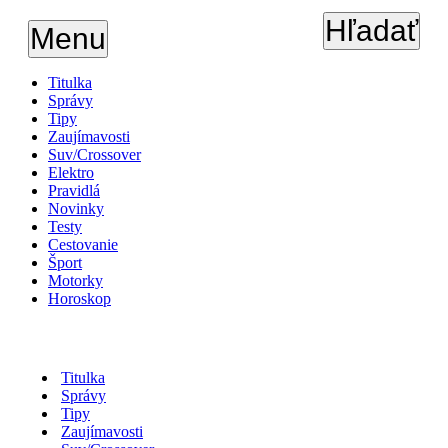
Hľadať
Menu
Titulka
Správy
Tipy
Zaujímavosti
Suv/Crossover
Elektro
Pravidlá
Novinky
Testy
Cestovanie
Šport
Motorky
Horoskop
Titulka
Správy
Tipy
Zaujímavosti