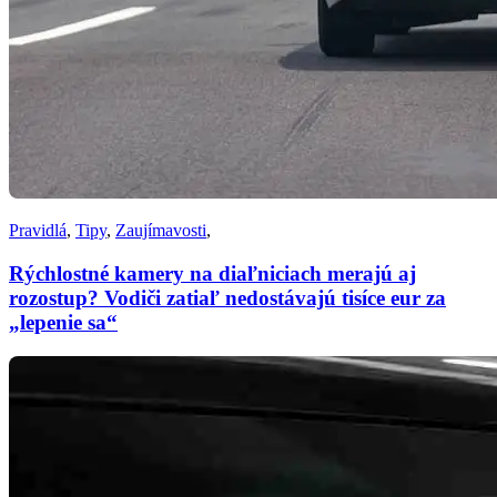
Pravidlá
,
Tipy
,
Zaujímavosti
,
Rýchlostné kamery na diaľniciach merajú aj
rozostup? Vodiči zatiaľ nedostávajú tisíce eur za
„lepenie sa“