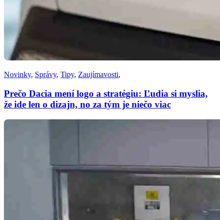
Novinky
,
Správy
,
Tipy
,
Zaujímavosti
,
Prečo Dacia mení logo a stratégiu: Ľudia si myslia,
že ide len o dizajn, no za tým je niečo viac