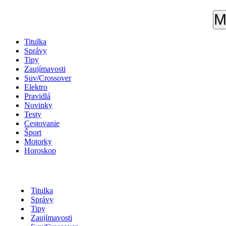
M
Titulka
Správy
Tipy
Zaujímavosti
Suv/Crossover
Elektro
Pravidlá
Novinky
Testy
Cestovanie
Šport
Motorky
Horoskop
Titulka
Správy
Tipy
Zaujímavosti