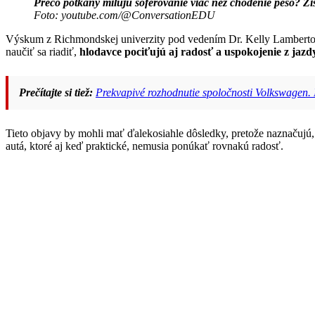
Prečo potkany milujú šoférovanie viac než chodenie pešo? Zist
Foto: youtube.com/@ConversationEDU
Výskum z Richmondskej univerzity pod vedením Dr. Kelly Lamberto
naučiť sa riadiť,
hlodavce pociťujú aj radosť a uspokojenie z jazd
Prečítajte si tiež:
Prekvapivé rozhodnutie spoločnosti Volkswagen.
Tieto objavy by mohli mať ďalekosiahle dôsledky, pretože naznačujú
autá, ktoré aj keď praktické, nemusia ponúkať rovnakú radosť.