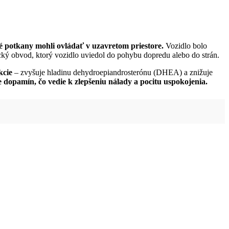
oré potkany mohli ovládať v uzavretom priestore.
Vozidlo bolo
ický obvod, ktorý vozidlo uviedol do pohybu dopredu alebo do strán.
kcie
– zvyšuje hladinu dehydroepiandrosterónu (DHEA) a znižuje
opamín, čo vedie k zlepšeniu nálady a pocitu uspokojenia.