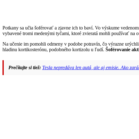
Potkany sa učia šoférovať a zjavne ich to baví. Vo výskume veden
vybavené tromi medenými tyčami, ktoré zvieratá mohli používať na ovl
Na učenie im pomohli odmeny v podobe potravín, čo výrazne urýchlil
hladinu kortikosterónu, podobného kortizolu u ľudí.
Šoférovanie akt
Prečítajte si tiež:
Tesla nepredáva len autá, ale aj emisie. Ako za