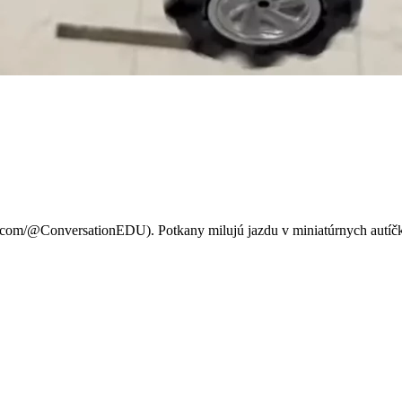
anie viac než chodenie pešo?
pre jazdu!
om/@ConversationEDU). Potkany milujú jazdu v miniatúrnych autíčkach,