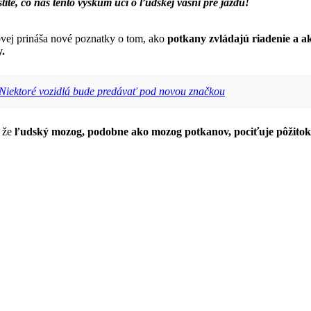
ite, čo nás tento výskum učí o ľudskej vášni pre jazdu!
vej prináša nové poznatky o tom, ako
potkany zvládajú riadenie a a
y.
 Niektoré vozidlá bude predávať pod novou značkou
, že
ľudský mozog, podobne ako mozog potkanov, pociťuje pôžitok 