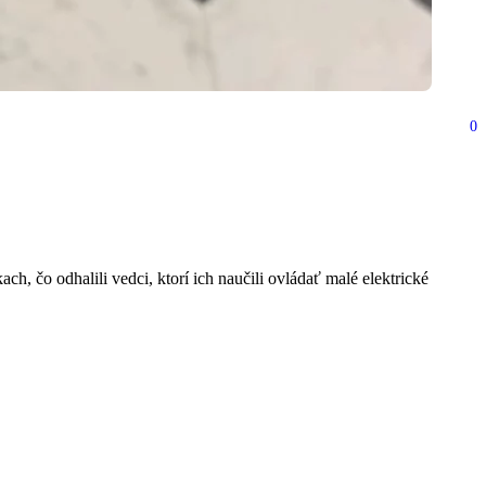
0
 Zistite, čo nás tento
 čo odhalili vedci, ktorí ich naučili ovládať malé elektrické