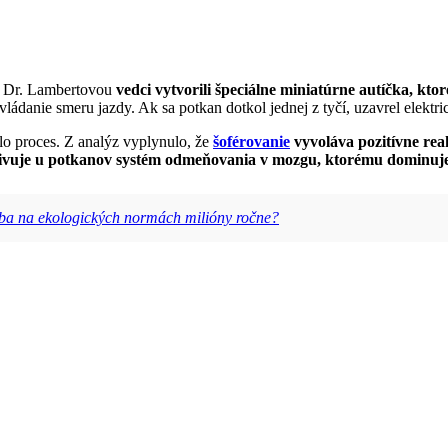
om Dr. Lambertovou
vedci vytvorili špeciálne miniatúrne autíčka, kt
ádanie smeru jazdy. Ak sa potkan dotkol jednej z tyčí, uzavrel elektr
o proces. Z analýz vyplynulo, že
šoférovanie
vyvoláva pozitívne rea
ivuje u potkanov systém odmeňovania v mozgu, ktorému dominuje d
rába na ekologických normách milióny ročne?