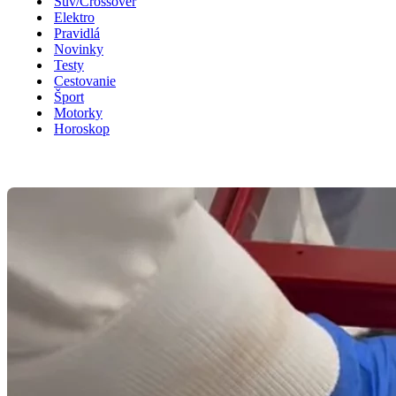
Suv/Crossover
Elektro
Pravidlá
Novinky
Testy
Cestovanie
Šport
Motorky
Horoskop