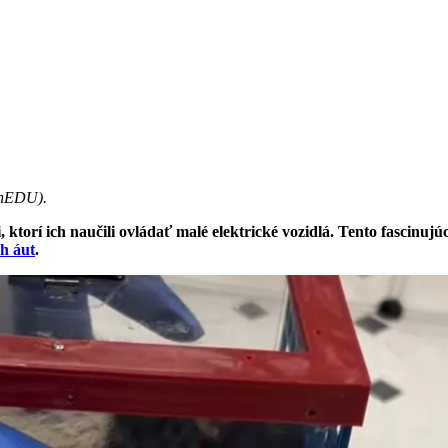
onEDU).
 ktorí ich naučili ovládať malé elektrické vozidlá. Tento fascinujú
h áut
.