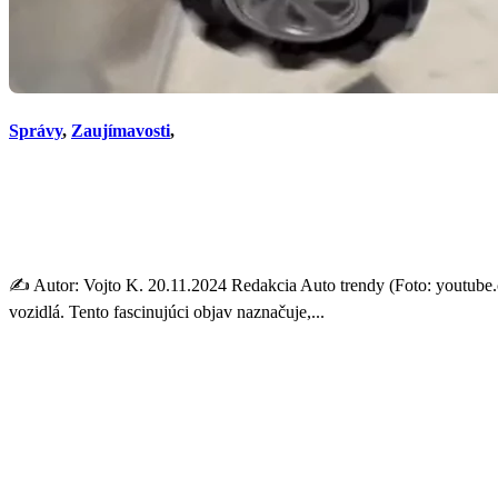
Správy
,
Zaujímavosti
,
Prečo potkany milujú šoférov
výskum učí o ľudskej vášni 
✍️ Autor: Vojto K. 20.11.2024 Redakcia Auto trendy (Foto: youtube.c
vozidlá. Tento fascinujúci objav naznačuje,...