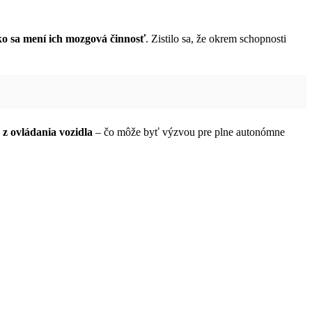
ko sa mení ich mozgová činnosť
. Zistilo sa, že okrem schopnosti
z ovládania vozidla
– čo môže byť výzvou pre plne autonómne