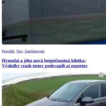
Pravidlá
,
Tipy
,
Zaujímavosti
,
Hyundai a jeho nová bezpečnostná klietka:
Výsledky crash testov prekvapili aj expertov