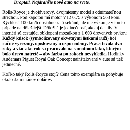
Droptail. Najdrahšie nové auto na svete.
Rolls-Royce je dvojdverový, dvojmiestny model s odnímateľnou
strechou. Pod kapotou má motor V12 6,75 s výkonom 563 koní.
Rýchlosť 100 km/h dosiahne za 5 sekúnd, ale nie výkon je v tomto
prípade najdôležitejší. Dôležitá je jedinečnosť, ako aj detaily. V
interiéri sú cestujúci obklopení mozaikou z 1 603 drevených prvkov.
Každý kúsok (symbolizovaný okvetnými lístkami ruží) bol
ručne vyrezaný, opískovaný a usporiadaný. Práca trvala dva
roky a viac ako rok sa pracovalo na samotnom laku, ktorým
bolo drevo natreté – aby farba po rokoch nevybledla.
Hodinky
Audemars Piguet Royal Oak Concept nainštalované v aute sú tiež
jedinečné.
Koľko taký Rolls-Royce stojí? Cena tohto exemplára sa pohybuje
okolo 32 miliónov dolárov.