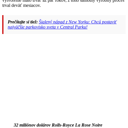
vytvorenie malo trvať až päť rokov, z toho samotný výrobný proces
trval deväť mesiacov.
Prečítajte si tiež:
Šialený nápad z New Yorku: Chcú postaviť
najväčšie parkovisko sveta v Central Parku!
32 miliónov dolárov Rolls-Royce La Rose Noire