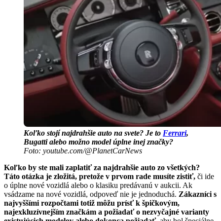
Koľko stojí najdrahšie auto na svete? Je to
Ferrari
,
Bugatti alebo možno model úplne inej značky?
Foto: youtube.com/@PlanetCarNews
Koľko by ste mali zaplatiť za najdrahšie auto zo všetkých?
Táto otázka je zložitá, pretože v prvom rade musíte zistiť,
či ide
o úplne nové vozidlá alebo o klasiku predávanú v aukcii. Ak
vsádzame na nové vozidlá, odpoveď nie je jednoduchá.
Zákazníci s
najvyššími rozpočtami totiž môžu prísť k špičkovým,
najexkluzívnejším značkám a požiadať o nezvyčajné varianty
existujúcich modelov alebo dokonca požiadať,
aby bol špeciálne