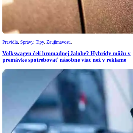
Pravidlá
,
Správy
,
Tipy
,
Zaujímavosti
,
Volkswagen čelí hromadnej žalobe? Hybridy môžu v
premávke spotrebovať násobne viac než v reklame