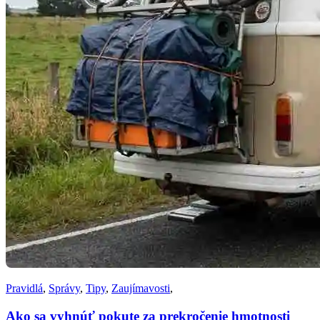
Pravidlá
,
Správy
,
Tipy
,
Zaujímavosti
,
Ako sa vyhnúť pokute za prekročenie hmotnosti