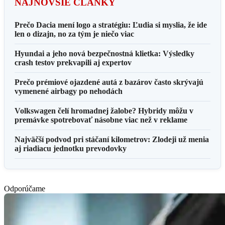
NAJNOVŠIE ČLÁNKY
Prečo Dacia mení logo a stratégiu: Ľudia si myslia, že ide
len o dizajn, no za tým je niečo viac
Hyundai a jeho nová bezpečnostná klietka: Výsledky
crash testov prekvapili aj expertov
Prečo prémiové ojazdené autá z bazárov často skrývajú
vymenené airbagy po nehodách
Volkswagen čelí hromadnej žalobe? Hybridy môžu v
premávke spotrebovať násobne viac než v reklame
Najväčší podvod pri stáčaní kilometrov: Zlodeji už menia
aj riadiacu jednotku prevodovky
Odporúčame