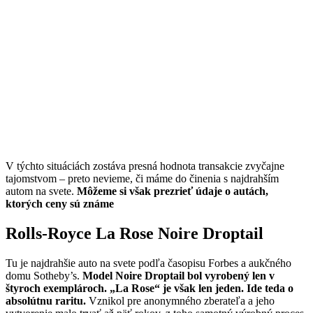
V týchto situáciách zostáva presná hodnota transakcie zvyčajne
tajomstvom – preto nevieme, či máme do činenia s najdrahším
autom na svete.
Môžeme si však prezrieť údaje o autách,
ktorých ceny sú známe
Rolls-Royce La Rose Noire Droptail
Tu je najdrahšie auto na svete podľa časopisu Forbes a aukčného
domu Sotheby’s.
Model Noire Droptail bol vyrobený len v
štyroch exemplároch. „La Rose“ je však len jeden. Ide teda o
absolútnu raritu.
Vznikol pre anonymného zberateľa a jeho