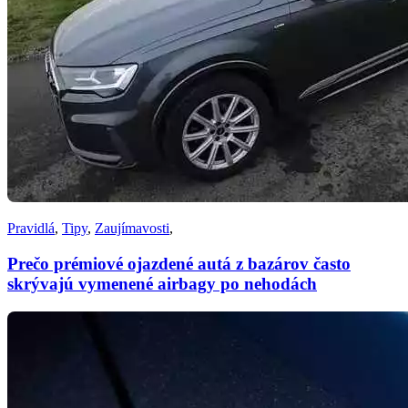
Pravidlá
,
Tipy
,
Zaujímavosti
,
Prečo prémiové ojazdené autá z bazárov často
skrývajú vymenené airbagy po nehodách