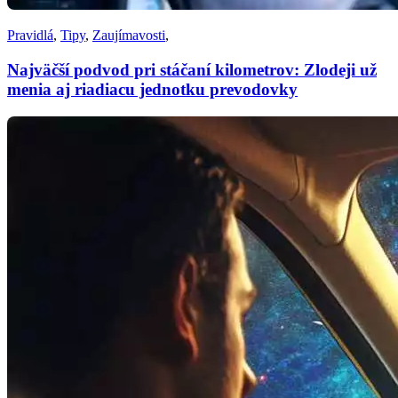
Pravidlá
,
Tipy
,
Zaujímavosti
,
Najväčší podvod pri stáčaní kilometrov: Zlodeji už
menia aj riadiacu jednotku prevodovky