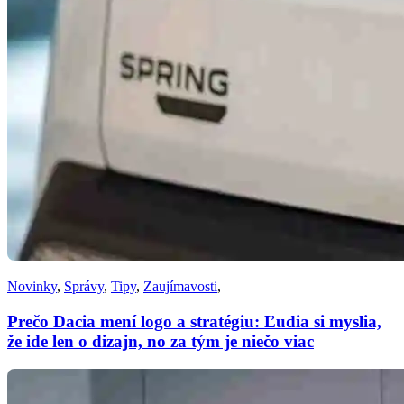
Novinky
,
Správy
,
Tipy
,
Zaujímavosti
,
Prečo Dacia mení logo a stratégiu: Ľudia si myslia,
že ide len o dizajn, no za tým je niečo viac