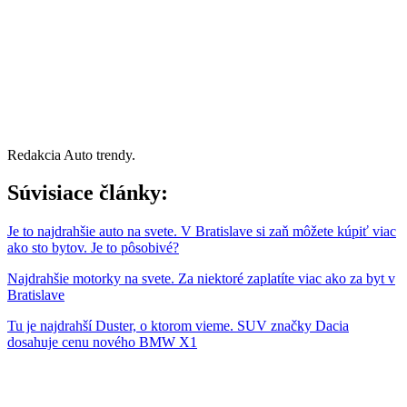
Redakcia Auto trendy.
Súvisiace články:
Je to najdrahšie auto na svete. V Bratislave si zaň môžete kúpiť viac
ako sto bytov. Je to pôsobivé?
Najdrahšie motorky na svete. Za niektoré zaplatíte viac ako za byt v
Bratislave
Tu je najdrahší Duster, o ktorom vieme. SUV značky Dacia
dosahuje cenu nového BMW X1