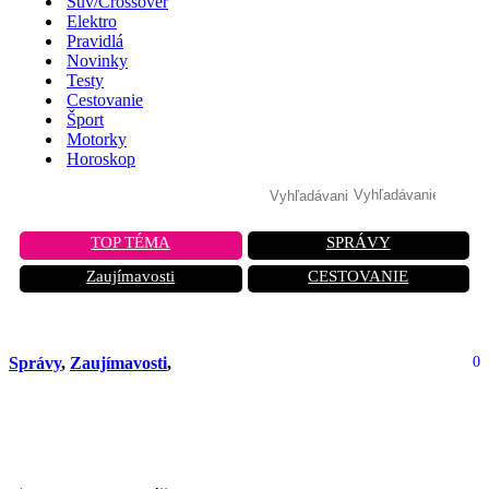
Suv/Crossover
Elektro
Pravidlá
Novinky
Testy
Cestovanie
Šport
Motorky
Horoskop
TOP TÉMA
SPRÁVY
Zaujímavosti
CESTOVANIE
Správy
,
Zaujímavosti
,
0
Najdrahšie auto na svete – koľko stojí
a aký je to model?