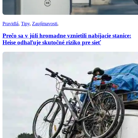
Pravidlá
,
Tipy
,
Zaujímavosti
,
Prečo sa v júli hromadne vznietili nabíjacie stanice:
Heise odhaľuje skutočné riziko pre sieť