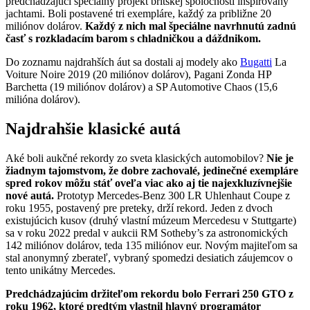
predchádzajúci špeciálny projekt britskej spoločnosti inšpirovaný
jachtami. Boli postavené tri exempláre, každý za približne 20
miliónov dolárov.
Každý z nich mal špeciálne navrhnutú zadnú
časť s rozkladacím barom s chladničkou a dáždnikom.
Do zoznamu najdrahších áut sa dostali aj modely ako
Bugatti
La
Voiture Noire 2019 (20 miliónov dolárov), Pagani Zonda HP
Barchetta (19 miliónov dolárov) a SP Automotive Chaos (15,6
milióna dolárov).
Najdrahšie klasické autá
Aké boli aukčné rekordy zo sveta klasických automobilov?
Nie je
žiadnym tajomstvom, že dobre zachovalé, jedinečné exempláre
spred rokov môžu stáť oveľa viac ako aj tie najexkluzívnejšie
nové autá.
Prototyp Mercedes-Benz 300 LR Uhlenhaut Coupe z
roku 1955, postavený pre preteky, drží rekord. Jeden z dvoch
existujúcich kusov (druhý vlastní múzeum Mercedesu v Stuttgarte)
sa v roku 2022 predal v aukcii RM Sotheby’s za astronomických
142 miliónov dolárov, teda 135 miliónov eur. Novým majiteľom sa
stal anonymný zberateľ, vybraný spomedzi desiatich záujemcov o
tento unikátny Mercedes.
Predchádzajúcim držiteľom rekordu bolo Ferrari 250 GTO z
roku 1962, ktoré predtým vlastnil hlavný programátor