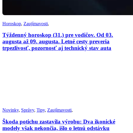
Horoskop
,
Zaujímavosti
,
Týždenný horoskop (31.) pre vodičov. Od 03.
augusta až 09. augusta. Letné cesty preveria
trpezlivosť, pozornosť aj technický stav auta
Novinky
,
Správy
,
Tipy
,
Zaujímavosti
,
Škoda potichu zastavila výrobu: Dva ikonické
modely však nekončia, išlo o letnú odstávku