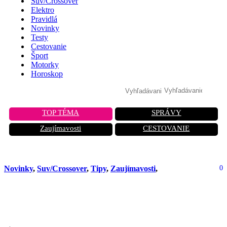
Suv/Crossover
Elektro
Pravidlá
Novinky
Testy
Cestovanie
Šport
Motorky
Horoskop
TOP TÉMA
SPRÁVY
Zaujímavosti
CESTOVANIE
Novinky
,
Suv/Crossover
,
Tipy
,
Zaujímavosti
,
0
Uvedenie nového SUV na trh. Bude
hviezdou módneho segmentu