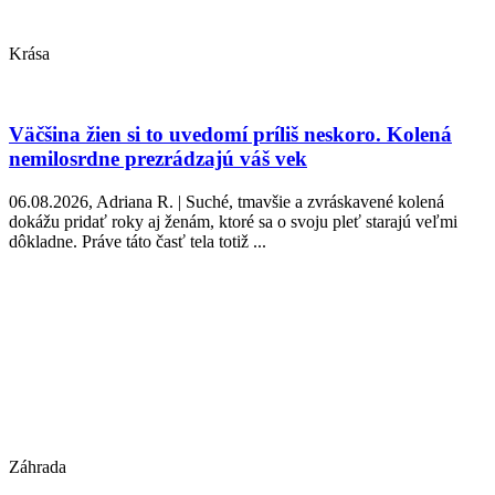
Krása
Väčšina žien si to uvedomí príliš neskoro. Kolená
nemilosrdne prezrádzajú váš vek
06.08.2026, Adriana R. | Suché, tmavšie a zvráskavené kolená
dokážu pridať roky aj ženám, ktoré sa o svoju pleť starajú veľmi
dôkladne. Práve táto časť tela totiž ...
Záhrada