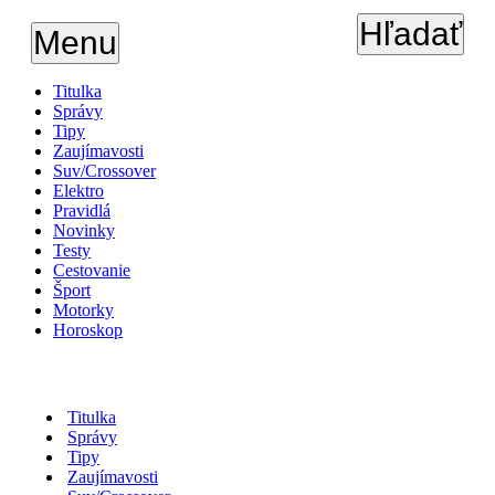
Hľadať
Menu
Titulka
Správy
Tipy
Zaujímavosti
Suv/Crossover
Elektro
Pravidlá
Novinky
Testy
Cestovanie
Šport
Motorky
Horoskop
Titulka
Správy
Tipy
Zaujímavosti