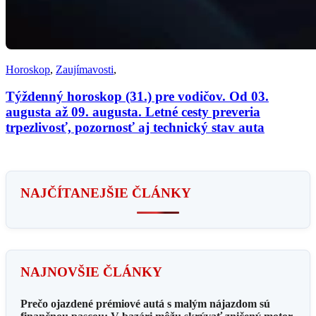
Horoskop
,
Zaujímavosti
,
Týždenný horoskop (31.) pre vodičov. Od 03.
augusta až 09. augusta. Letné cesty preveria
trpezlivosť, pozornosť aj technický stav auta
NAJČÍTANEJŠIE ČLÁNKY
NAJNOVŠIE ČLÁNKY
Prečo ojazdené prémiové autá s malým nájazdom sú