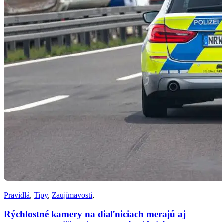
Pravidlá
,
Tipy
,
Zaujímavosti
,
Rýchlostné kamery na diaľniciach merajú aj