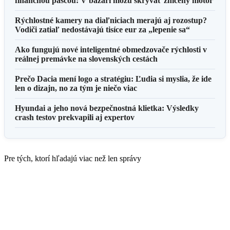
finančnou pascou: V bazári môžu skrývať zničený motor
Rýchlostné kamery na diaľniciach merajú aj rozostup?
Vodiči zatiaľ nedostávajú tisíce eur za „lepenie sa“
Ako fungujú nové inteligentné obmedzovače rýchlosti v
reálnej premávke na slovenských cestách
Prečo Dacia mení logo a stratégiu: Ľudia si myslia, že ide
len o dizajn, no za tým je niečo viac
Hyundai a jeho nová bezpečnostná klietka: Výsledky
crash testov prekvapili aj expertov
Pre tých, ktorí hľadajú viac než len správy