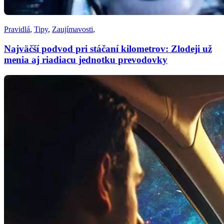
Pravidlá
,
Tipy
,
Zaujímavosti
,
Najväčší podvod pri stáčaní kilometrov: Zlodeji už
menia aj riadiacu jednotku prevodovky