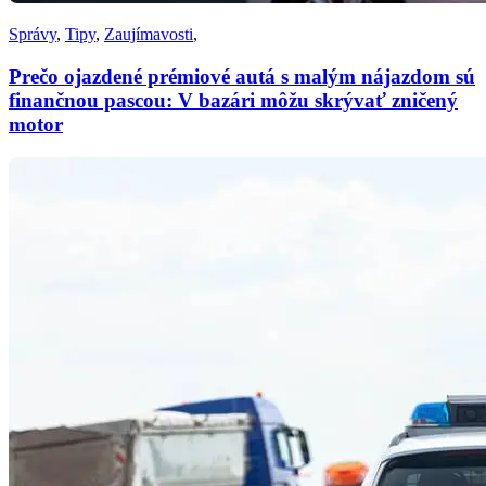
Správy
,
Tipy
,
Zaujímavosti
,
Prečo ojazdené prémiové autá s malým nájazdom sú
finančnou pascou: V bazári môžu skrývať zničený
motor