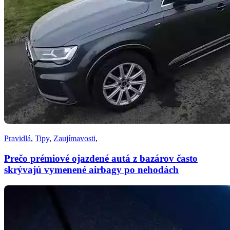
Pravidlá
,
Tipy
,
Zaujímavosti
,
Prečo prémiové ojazdené autá z bazárov často
skrývajú vymenené airbagy po nehodách