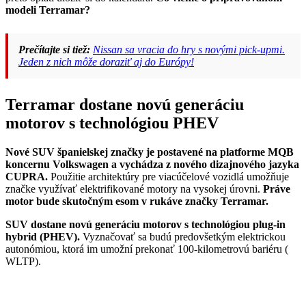
modeli Terramar?
Prečítajte si tiež:
Nissan sa vracia do hry s novými pick-upmi.
Jeden z nich môže doraziť aj do Európy!
Terramar dostane novú generáciu
motorov s technológiou PHEV
Nové SUV španielskej značky je postavené na platforme MQB
koncernu Volkswagen a vychádza z nového dizajnového jazyka
CUPRA.
Použitie architektúry pre viacúčelové vozidlá umožňuje
značke využívať elektrifikované motory na vysokej úrovni.
Práve
motor bude skutočným esom v rukáve značky Terramar.
SUV dostane novú generáciu motorov s technológiou plug-in
hybrid (PHEV).
Vyznačovať sa budú predovšetkým elektrickou
autonómiou, ktorá im umožní prekonať 100-kilometrovú bariéru (
WLTP).