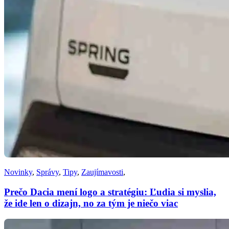
Novinky
,
Správy
,
Tipy
,
Zaujímavosti
,
Prečo Dacia mení logo a stratégiu: Ľudia si myslia,
že ide len o dizajn, no za tým je niečo viac