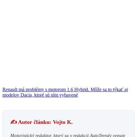
Renault má problémy s motorom 1.6 Hybrid. Môže sa to týkať aj
modelov Dacia, ktoré sú ním vybavené
✍️ Autor článku: Vojto K.
Motoristický redaktor, ktorý sa v redakcii AutoTrendy venuje