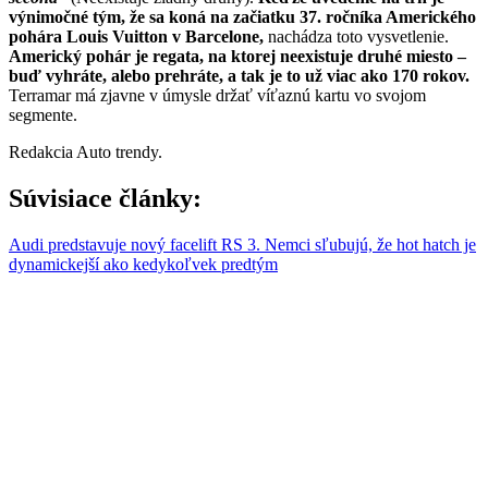
výnimočné tým, že sa koná na začiatku 37. ročníka Amerického
pohára Louis Vuitton v Barcelone,
nachádza toto vysvetlenie.
Americký pohár je regata, na ktorej neexistuje druhé miesto –
buď vyhráte, alebo prehráte, a tak je to už viac ako 170 rokov.
Terramar má zjavne v úmysle držať víťaznú kartu vo svojom
segmente.
Redakcia Auto trendy.
Súvisiace články:
Audi predstavuje nový facelift RS 3. Nemci sľubujú, že hot hatch je
dynamickejší ako kedykoľvek predtým