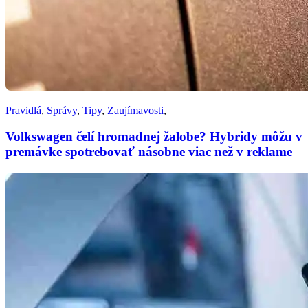
Pravidlá
,
Správy
,
Tipy
,
Zaujímavosti
,
Volkswagen čelí hromadnej žalobe? Hybridy môžu v
premávke spotrebovať násobne viac než v reklame