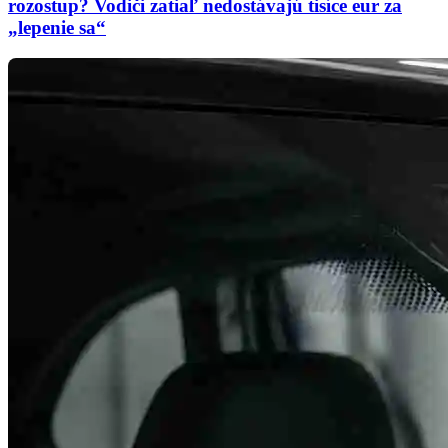
rozostup? Vodiči zatiaľ nedostávajú tisíce eur za
„lepenie sa“