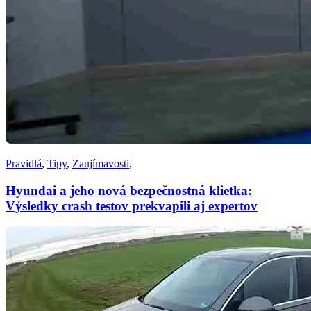
Pravidlá
,
Tipy
,
Zaujímavosti
,
Hyundai a jeho nová bezpečnostná klietka:
Výsledky crash testov prekvapili aj expertov