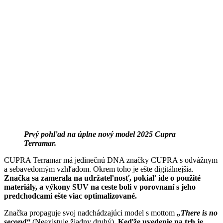
Prvý pohľad na úplne nový model 2025 Cupra
Terramar.
CUPRA Terramar má jedinečnú DNA značky CUPRA s odvážnym
a sebavedomým vzhľadom. Okrem toho je ešte digitálnejšia.
Značka sa zamerala na udržateľnosť, pokiaľ ide o použité
materiály, a výkony SUV na ceste boli v porovnaní s jeho
predchodcami ešte viac optimalizované.
Značka propaguje svoj nadchádzajúci model s mottom
„There is no
second“
(Neexistuje žiadny druhý).
Keďže uvedenie na trh je