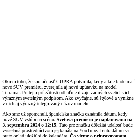
Okrem toho, že spoločnosť CUPRA potvrdila, kedy a kde bude mať
nové SUV premiéru, zverejnila aj novú upútavku na model
Terramar. Pri tejto príležitosti odhaľuje dizajn zadných svetiel s ich
výrazným svetelným podpisom. Ako zvyčajne, sú štýlové a vynikne
v nich aj výrazný integrovaný názov modelu.
Ako sme už spomenuli, španielska značka oznámila dátum, kedy
nové SUV vstúpi na scénu.
Svetová premiéra je naplánovaná na
3. septembra 2024 o 12:15.
Táto pre značku dôležitá udalosť bude
vysielaná prostredníctvom jej kanála na YouTube. Tento dátum sa
preto oplatí uložiť si do kalendára.
Čo vieme o pripravovanom