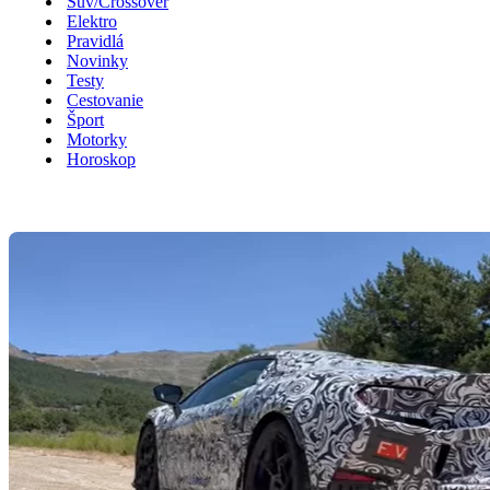
Suv/Crossover
Elektro
Pravidlá
Novinky
Testy
Cestovanie
Šport
Motorky
Horoskop