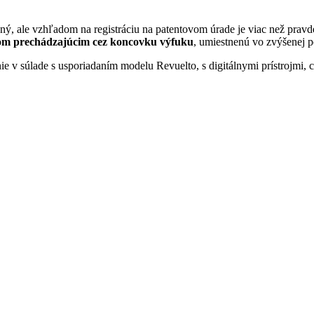
ený, ale vzhľadom na registráciu na patentovom úrade je viac než pra
lom prechádzajúcim cez koncovku výfuku
, umiestnenú vo zvýšenej p
anie v súlade s usporiadaním modelu Revuelto, s digitálnymi prístrojm