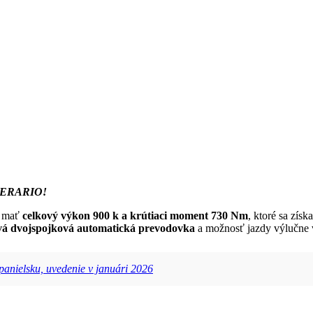
MERARIO!
e mať
celkový výkon 900 k a krútiaci moment 730 Nm
, ktoré sa získ
vá dvojspojková automatická prevodovka
a možnosť jazdy výlučne v
Španielsku, uvedenie v januári 2026