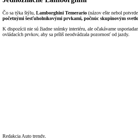
Čo sa týka štýlu,
Lamborghini Temerario
(názov ešte nebol potvrd
početnými šesťuholníkovými prvkami, počnúc skupinovým svet
K dispozícii nie sú žiadne snímky interiéru, ale očakávame usporiad
ovládacích prvkov, aby sa príliš neodvádzala pozornosť od jazdy.
Redakcia Auto trendy.