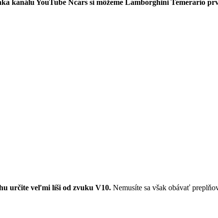
ka kanálu YouTube Ncars si môžeme Lamborghini Temerario prvý
u určite veľmi líši od zvuku V10.
Nemusíte sa však obávať preplňov