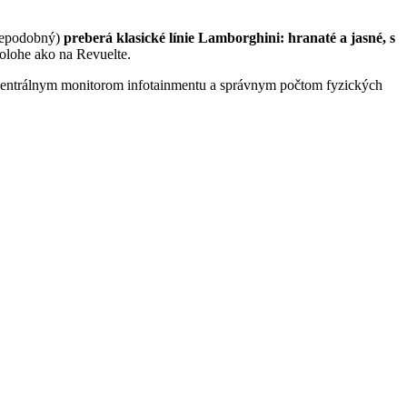
vdepodobný)
preberá klasické línie Lamborghini: hranaté a jasné, s
olohe ako na Revuelte.
i, centrálnym monitorom infotainmentu a správnym počtom fyzických