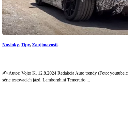
Novinky
,
Tipy
,
Zaujímavosti
,
Nástupca Lamborghini Hura
✍️ Autor: Vojto K. 12.8.2024 Redakcia Auto trendy (Foto: youtub
série testovacích jázd. Lamborghini Temerario,...