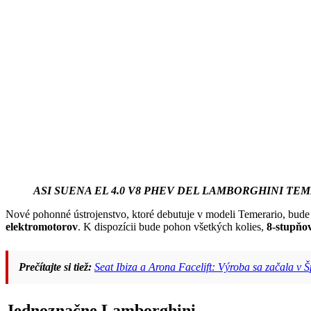
ASI SUENA EL 4.0 V8 PHEV DEL LAMBORGHINI TE
Nové pohonné ústrojenstvo, ktoré debutuje v modeli Temerario, bud
elektromotorov
. K dispozícii bude pohon všetkých kolies,
8-stupňo
Prečítajte si tiež:
Seat Ibiza a Arona Facelift: Výroba sa začala v 
Jednoznačne Lamborghini