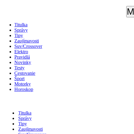
M
Titulka
Správy
Tipy
Zaujímavosti
Suv/Crossover
Elektro
Pravidlá
Novinky
Testy
Cestovanie
Šport
Motorky
Horoskop
Titulka
Správy
Tipy
Zaujímavosti