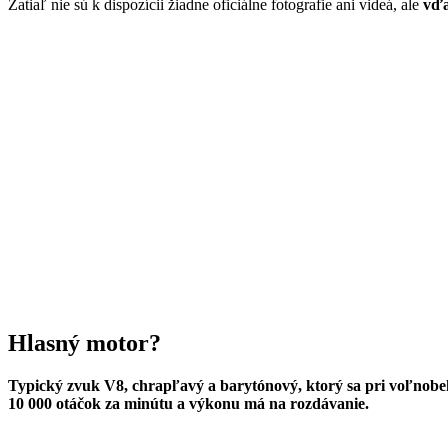
Zatiaľ nie sú k dispozícii žiadne oficiálne fotografie ani videá, ale
vďa
Hlasný motor?
Typický zvuk V8, chrapľavý a barytónový, ktorý sa pri voľnobeh
10 000 otáčok za minútu a výkonu má na rozdávanie.