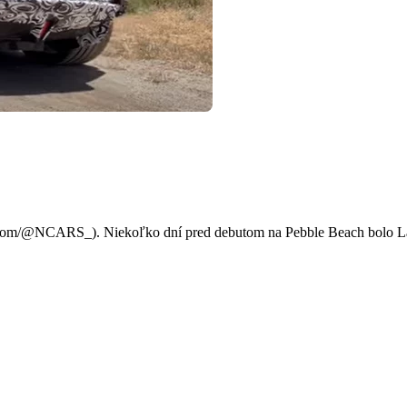
can vo videu
e.com/@NCARS_). Niekoľko dní pred debutom na Pebble Beach bolo La