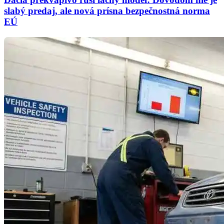
slabý predaj, ale nová prísna bezpečnostná norma
EÚ