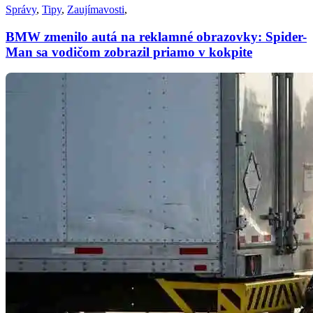
Správy
,
Tipy
,
Zaujímavosti
,
BMW zmenilo autá na reklamné obrazovky: Spider-
Man sa vodičom zobrazil priamo v kokpite