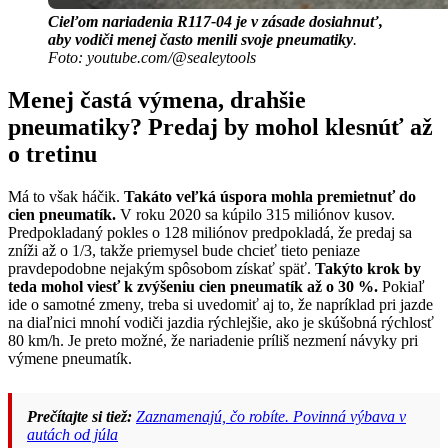
Cieľom nariadenia R117-04 je v zásade dosiahnuť,
aby vodiči menej často menili svoje pneumatiky
.
Foto: youtube.com/@sealeytools
Menej častá výmena, drahšie
pneumatiky? Predaj by mohol klesnúť až
o tretinu
Má to však háčik.
Takáto veľká úspora mohla premietnuť do
cien pneumatík.
V roku 2020 sa kúpilo 315 miliónov kusov.
Predpokladaný pokles o 128 miliónov predpokladá, že predaj sa
zníži až o 1/3, takže priemysel bude chcieť tieto peniaze
pravdepodobne nejakým spôsobom získať späť.
Takýto krok by
teda mohol viesť k zvýšeniu cien pneumatík až o 30 %.
Pokiaľ
ide o samotné zmeny, treba si uvedomiť aj to, že napríklad pri jazde
na diaľnici mnohí vodiči jazdia rýchlejšie, ako je skúšobná rýchlosť
80 km/h. Je preto možné, že nariadenie príliš nezmení návyky pri
výmene pneumatík.
Prečítajte si tiež:
Zaznamenajú, čo robíte. Povinná výbava v
autách od júla