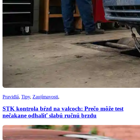
Pravidlá
,
Tipy
,
Zaujímavosti
,
STK kontrola bŕzd na valcoch: Prečo môže test
nečakane odhaliť slabú ručnú brzdu