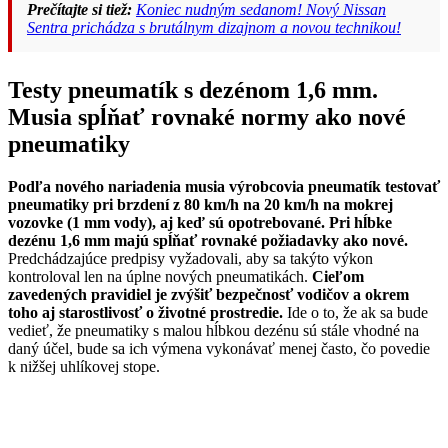
Prečítajte si tiež:
Koniec nudným sedanom! Nový Nissan
Sentra prichádza s brutálnym dizajnom a novou technikou!
Testy pneumatík s dezénom 1,6 mm.
Musia spĺňať rovnaké normy ako nové
pneumatiky
Podľa nového nariadenia musia výrobcovia pneumatík testovať
pneumatiky pri brzdení z 80 km/h na 20 km/h na mokrej
vozovke (1 mm vody), aj keď sú opotrebované. Pri hĺbke
dezénu 1,6 mm majú spĺňať rovnaké požiadavky ako nové.
Predchádzajúce predpisy vyžadovali, aby sa takýto výkon
kontroloval len na úplne nových pneumatikách.
Cieľom
zavedených pravidiel je zvýšiť bezpečnosť vodičov a okrem
toho aj starostlivosť o životné prostredie.
Ide o to, že ak sa bude
vedieť, že pneumatiky s malou hĺbkou dezénu sú stále vhodné na
daný účel, bude sa ich výmena vykonávať menej často, čo povedie
k nižšej uhlíkovej stope.