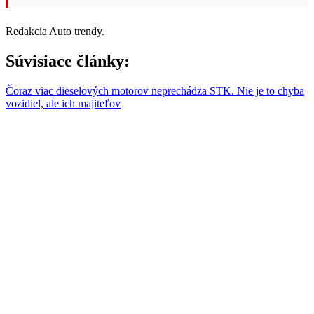
Redakcia Auto trendy.
Súvisiace články:
Čoraz viac dieselových motorov neprechádza STK. Nie je to chyba
vozidiel, ale ich majiteľov