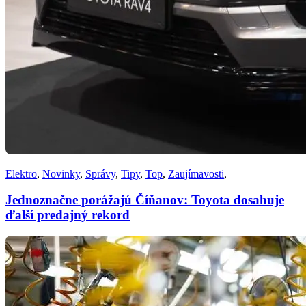
Elektro
,
Novinky
,
Správy
,
Tipy
,
Top
,
Zaujímavosti
,
Jednoznačne porážajú Číňanov: Toyota dosahuje
ďalší predajný rekord