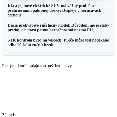
Kia a jej nové elektrické SUV má vážny problém s
prehrievaním palubnej dosky: Displeje v horúčavách
černejú
Dacia prekvapivo ruší lacný model: Dôvodom nie je slabý
predaj, ale nová prísna bezpečnostná norma EÚ
STK kontrola bŕzd na valcoch: Prečo môže test nečakane
odhaliť slabú ručnú brzdu
Pre tých, ktorí hľadajú viac než len správy
Záhrada