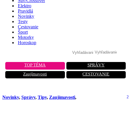
Suv/Crossover
Elektro
Pravidlá
Novinky
Testy
Cestovanie
Šport
Motorky
Horoskop
TOP TÉMA
SPRÁVY
Zaujímavosti
CESTOVANIE
Novinky
,
Správy
,
Tipy
,
Zaujímavosti
,
2
Menšia uhlíková stopa a úspory?
Únia prišla s novým riešením. Ide o
výmenu pneumatík