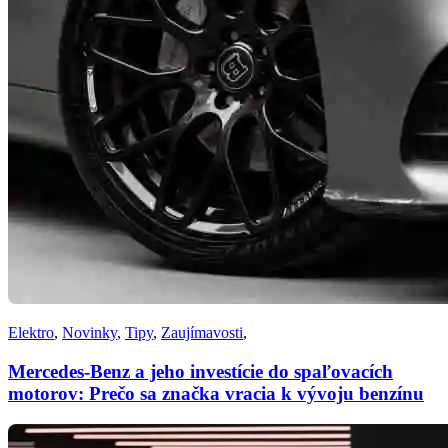
Elektro
,
Novinky
,
Tipy
,
Zaujímavosti
,
Mercedes-Benz a jeho investície do spaľovacích
motorov: Prečo sa značka vracia k vývoju benzínu