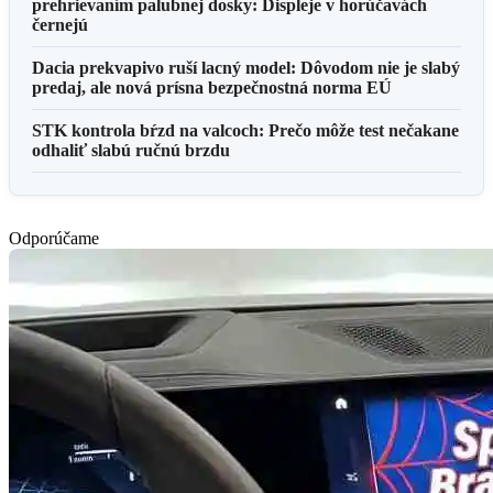
prehrievaním palubnej dosky: Displeje v horúčavách
černejú
Dacia prekvapivo ruší lacný model: Dôvodom nie je slabý
predaj, ale nová prísna bezpečnostná norma EÚ
STK kontrola bŕzd na valcoch: Prečo môže test nečakane
odhaliť slabú ručnú brzdu
Odporúčame