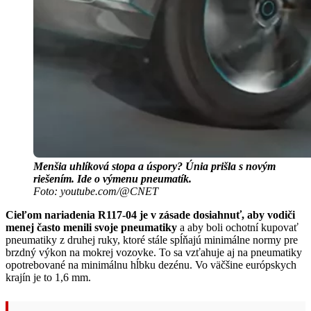
Menšia uhlíková stopa a úspory? Únia prišla s novým
riešením. Ide o výmenu pneumatík.
Foto: youtube.com/@CNET
Cieľom nariadenia R117-04 je v zásade dosiahnuť, aby vodiči
menej často menili svoje pneumatiky
a aby boli ochotní kupovať
pneumatiky z druhej ruky, ktoré stále spĺňajú minimálne normy pre
brzdný výkon na mokrej vozovke. To sa vzťahuje aj na pneumatiky
opotrebované na minimálnu hĺbku dezénu. Vo väčšine európskych
krajín je to 1,6 mm.