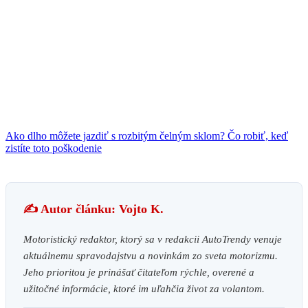
Ako dlho môžete jazdiť s rozbitým čelným sklom? Čo robiť, keď
zistíte toto poškodenie
✍️ Autor článku: Vojto K.
Motoristický redaktor, ktorý sa v redakcii AutoTrendy venuje
aktuálnemu spravodajstvu a novinkám zo sveta motorizmu.
Jeho prioritou je prinášať čitateľom rýchle, overené a
užitočné informácie, ktoré im uľahčia život za volantom.