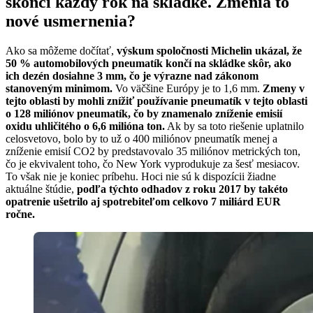
skončí každý rok na skládke. Zmenia to
nové usmernenia?
Ako sa môžeme dočítať,
výskum spoločnosti Michelin ukázal, že
50 % automobilových pneumatík končí na skládke skôr, ako
ich dezén dosiahne 3 mm, čo je výrazne nad zákonom
stanoveným minimom.
Vo väčšine Európy je to 1,6 mm.
Zmeny v
tejto oblasti by mohli znížiť používanie pneumatík v tejto oblasti
o 128 miliónov pneumatík, čo by znamenalo zníženie emisií
oxidu uhličitého o 6,6 milióna ton.
Ak by sa toto riešenie uplatnilo
celosvetovo, bolo by to už o 400 miliónov pneumatík menej a
zníženie emisií CO2 by predstavovalo 35 miliónov metrických ton,
čo je ekvivalent toho, čo New York vyprodukuje za šesť mesiacov.
To však nie je koniec príbehu. Hoci nie sú k dispozícii žiadne
aktuálne štúdie,
podľa týchto odhadov z roku 2017 by takéto
opatrenie ušetrilo aj spotrebiteľom celkovo 7 miliárd EUR
ročne.