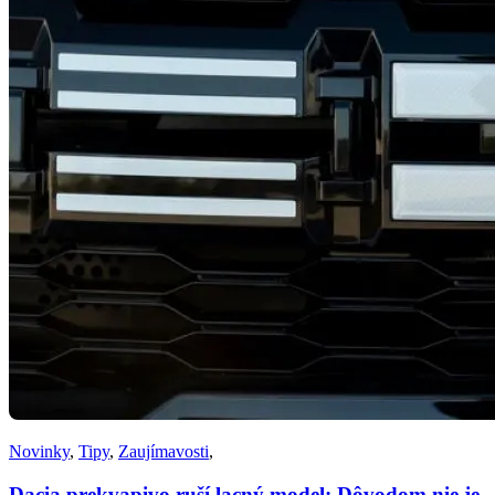
Novinky
,
Tipy
,
Zaujímavosti
,
Dacia prekvapivo ruší lacný model: Dôvodom nie je