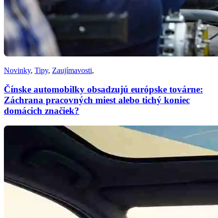
Novinky
,
Tipy
,
Zaujímavosti
,
Čínske automobilky obsadzujú európske továrne:
Záchrana pracovných miest alebo tichý koniec
domácich značiek?