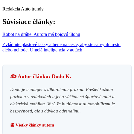
Redakcia Auto trendy.
Súvisiace články:
Robot na dráhe. Aurora má bojovú úlohu
Zvládnite plastové tašky a tiene na ceste, aby ste sa vyhli trestu
alebo nehode. Umelá inteligencia v autách
✍️ Autor článku: Dodo K.
Dodo je manager s dlhoročnou praxou. Prešiel každou
pozíciou v redakciách a jeho vášňou sú športové autá a
elektrická mobilita. Verí, že budúcnosť automobilizmu je
bezpečnosti, ale s dávkou adrenalínu.
📰 Všetky články autora