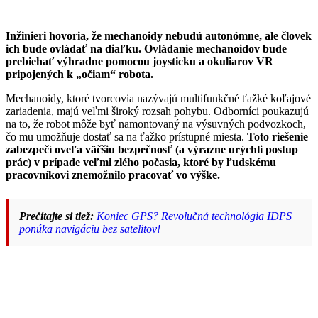
Inžinieri hovoria, že mechanoidy nebudú autonómne, ale človek
ich bude ovládať na diaľku. Ovládanie mechanoidov bude
prebiehať výhradne pomocou joysticku a okuliarov VR
pripojených k „očiam“ robota.
Mechanoidy, ktoré tvorcovia nazývajú multifunkčné ťažké koľajové
zariadenia, majú veľmi široký rozsah pohybu. Odborníci poukazujú
na to, že robot môže byť namontovaný na výsuvných podvozkoch,
čo mu umožňuje dostať sa na ťažko prístupné miesta.
Toto riešenie
zabezpečí oveľa väčšiu bezpečnosť (a výrazne urýchli postup
prác) v prípade veľmi zlého počasia, ktoré by ľudskému
pracovníkovi znemožnilo pracovať vo výške.
Prečítajte si tiež:
Koniec GPS? Revolučná technológia IDPS
ponúka navigáciu bez satelitov!