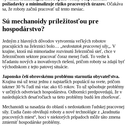
požiadavky a minimalizuje riziko pracovných úrazov.
Očakáva
sa, že roboty začnú pracovať už tento mesiac.
Sú mechanoidy príležitosťou pre
hospodárstvo?
Jedným z hlavných dôvodov vytvorenia veľkých robotov
pracujúcich na železnici bolo… „
nedostatok pracovnej sily
„. V
krajine, ktorá má mimoriadne rozvinutú železničnú sieť, chce v
železničnom sektore pracovať čoraz menej ľudí. To vedie k
hľadaniu nových a inovatívnych riešení, pričom roboty sa zdajú byť
východiskom z tejto patovej situácie.
Japonsko čelí obrovskému problému starnutia obyvateľstva.
Krajina má už teraz jednu z najstarších populácií na svete, pričom
takmer 30 % ľudí má viac ako 65 rokov. To už spôsobuje problémy
v určitých odvetviach hospodárstva. Odborníci predpovedajú, že v
nasledujúcich desaťročiach sa tieto problémy budú len zhoršovať.
Mechanoidi sa nasadzia do oblastí s nedostatkom ľudskej pracovnej
sily. Ľudia často obviňujú roboty a nové technológie z „kradnutia
pracovných miest“, hoci v niektorých prípadoch môže táto zmena
zmierniť hospodárske problémy.