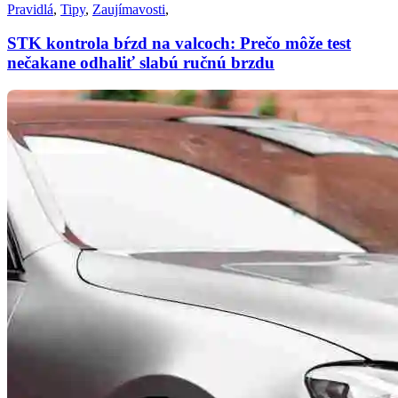
Pravidlá
,
Tipy
,
Zaujímavosti
,
STK kontrola bŕzd na valcoch: Prečo môže test
nečakane odhaliť slabú ručnú brzdu