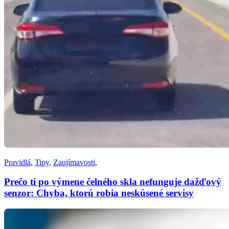
Pravidlá
,
Tipy
,
Zaujímavosti
,
Prečo ti po výmene čelného skla nefunguje dažďový
senzor: Chyba, ktorú robia neskúsené servisy