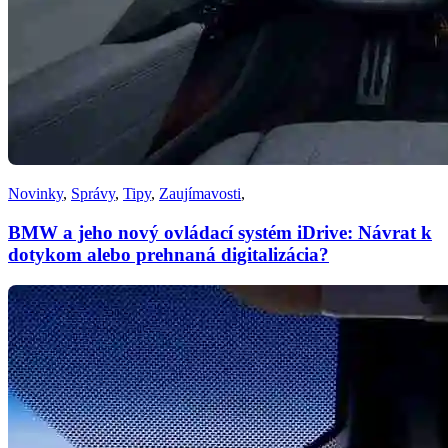
Novinky
,
Správy
,
Tipy
,
Zaujímavosti
,
BMW a jeho nový ovládací systém iDrive: Návrat k
dotykom alebo prehnaná digitalizácia?