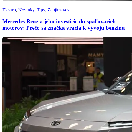
Elektro
,
Novinky
,
Tipy
,
Zaujímavosti
,
Mercedes-Benz a jeho investície do spaľovacích
motorov: Prečo sa značka vracia k vývoju benzínu