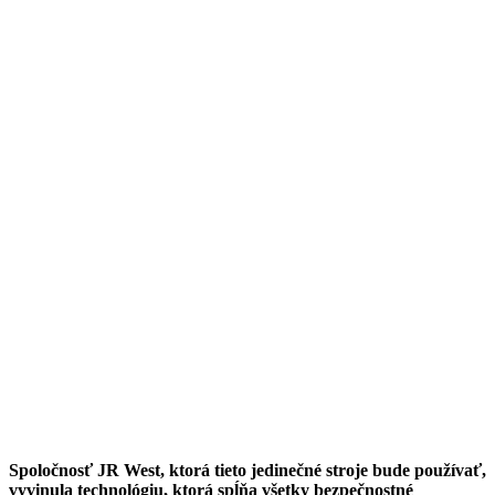
Spoločnosť JR West, ktorá tieto jedinečné stroje bude používať,
vyvinula technológiu, ktorá spĺňa všetky bezpečnostné