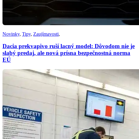
Novinky
,
Tipy
,
Zaujímavosti
,
Dacia prekvapivo ruší lacný model: Dôvodom nie je
slabý predaj, ale nová prísna bezpečnostná norma
EÚ