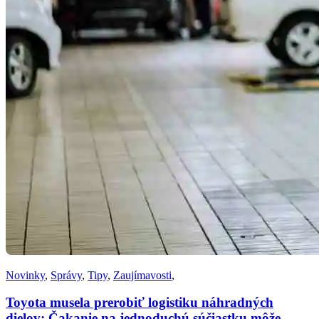
Novinky
,
Správy
,
Tipy
,
Zaujímavosti
,
Toyota musela prerobiť logistiku náhradných
dielov: Čakanie na jednoduchú súčiastku môže