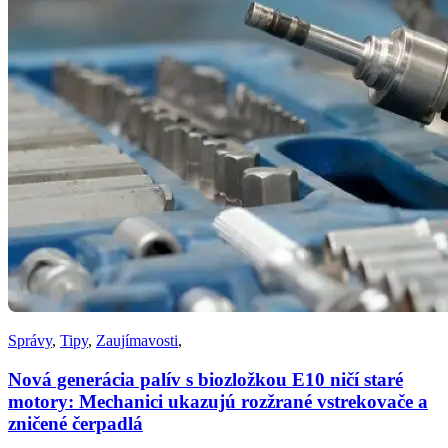
Správy
,
Tipy
,
Zaujímavosti
,
Nová generácia palív s biozložkou E10 ničí staré
motory: Mechanici ukazujú rozžrané vstrekovače a
zničené čerpadlá