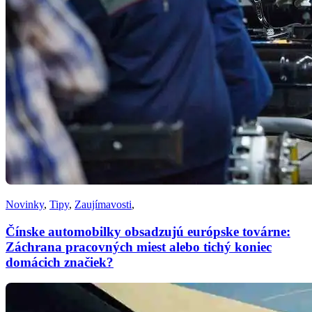
Novinky
,
Tipy
,
Zaujímavosti
,
Čínske automobilky obsadzujú európske továrne:
Záchrana pracovných miest alebo tichý koniec
domácich značiek?