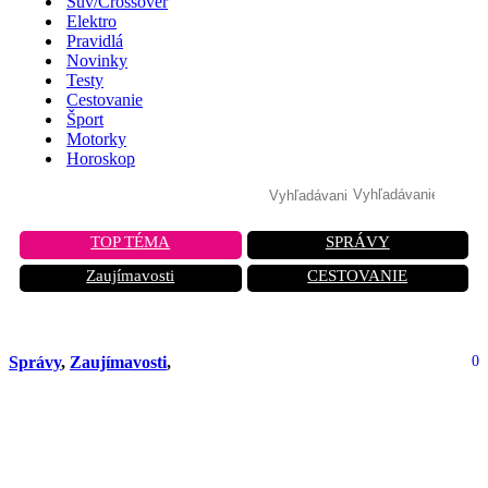
Suv/Crossover
Elektro
Pravidlá
Novinky
Testy
Cestovanie
Šport
Motorky
Horoskop
TOP TÉMA
SPRÁVY
Zaujímavosti
CESTOVANIE
Správy
,
Zaujímavosti
,
0
Na železniciach budú pracovať veľké
humanoidné roboty. Budúcnosť sa už
blíži