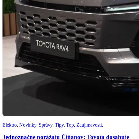
Elektro
,
Novinky
,
Správy
,
Tipy
,
Top
,
Zaujímavosti
,
Jednoznačne porážajú Číňanov: Toyota dosahuje