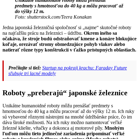
Unikátne humanoidné roboty môžu prenášať
predmety s hmotnosťou do 40 kg a môžu pracovať až
do výšky 12 m.
Foto: shutterstock.com/Teera Konakan
Jedna japonská železničná spoločnosť si „najme“ skutočné roboty
na najťažšiu prácu na železnici – údržbu.
Okrem iného sa
očakáva, že stroje budú odstraňovať kmene a konáre blokujúce
koľaje, orezávať stromy obmedzujúce pohyb vlakov alebo
natierať rôzne typy konštrukcií v ťažko prístupných oblastiach.
Prečítajte si tiež:
Startup na pokraji krachu: Faraday Future
sľubuje tri lacné modely
Roboty „preberajú“ japonské železnice
Unikátne humanoidné roboty môžu prenášať predmety s
hmotnosťou do 40 kg a môžu pracovať až do výšky 12 m. Ich ruky
sú vybavené rôznymi nástrojmi na mnohé údržbárske práce, čo im
dáva široké možnosti. Na ich ruky možno namontovať veľké
železné kliešte, vŕtačky a dokonca aj motorové píly.
Mnohým
ľuďom môžu tieto jedinečné zariadenia pripomínať veľké