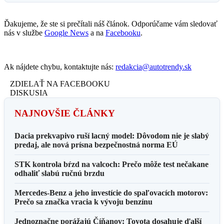
Ďakujeme, že ste si prečítali náš článok. Odporúčame vám sledovať
nás v službe
Google News
a na
Facebooku
.
Ak nájdete chybu, kontaktujte nás:
redakcia@autotrendy.sk
ZDIELAŤ NA FACEBOOKU
DISKUSIA
NAJNOVŠIE ČLÁNKY
Dacia prekvapivo ruší lacný model: Dôvodom nie je slabý
predaj, ale nová prísna bezpečnostná norma EÚ
STK kontrola bŕzd na valcoch: Prečo môže test nečakane
odhaliť slabú ručnú brzdu
Mercedes-Benz a jeho investície do spaľovacích motorov:
Prečo sa značka vracia k vývoju benzínu
Jednoznačne porážajú Číňanov: Toyota dosahuje ďalší