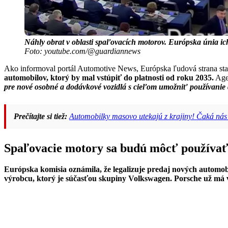
Náhly obrat v oblasti spaľovacích motorov. Európska únia 
Foto: youtube.com/@guardiannews
Ako informoval portál Automotive News, Európska ľudová strana sta
automobilov, ktorý by mal vstúpiť do platnosti od roku 2035.
Agen
pre nové osobné a dodávkové vozidlá s cieľom umožniť používanie a
Prečítajte si tiež:
Automobilky masovo utekajú z krajiny! Čaká ná
Spaľovacie motory sa budú môcť používať,
Európska komisia oznámila, že legalizuje predaj nových automo
výrobcu, ktorý je súčasťou skupiny Volkswagen. Porsche už má v 