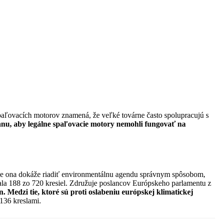
paľovacích motorov znamená, že veľké továrne často spolupracujú s
nu, aby legálne spaľovacie motory nemohli fungovať na
e ona dokáže riadiť environmentálnu agendu správnym spôsobom,
skala 188 zo 720 kresiel. Združuje poslancov Európskeho parlamentu z
. Medzi tie, ktoré sú proti oslabeniu európskej klimatickej
 136 kreslami.