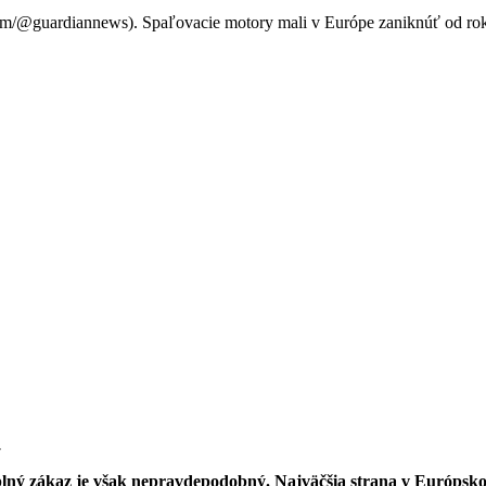
om/@guardiannews). Spaľovacie motory mali v Európe zaniknúť od rok
.
plný zákaz je však nepravdepodobný. Najväčšia strana v Európsk