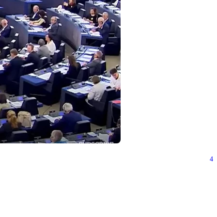
4
a ich ponechá pod jednou