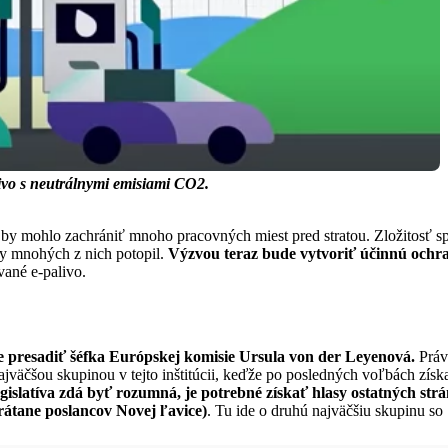
ivo s neutrálnymi emisiami CO2.
o by mohlo zachrániť mnoho pracovných miest pred stratou. Zložitosť s
y mnohých z nich potopil.
Výzvou teraz bude vytvoriť účinnú ochra
ané e-palivo.
že presadiť šéfka Európskej komisie Ursula von der Leyenová.
Práv
najväčšou skupinou v tejto inštitúcii, keďže po posledných voľbách zí
islatíva zdá byť rozumná, je potrebné získať hlasy ostatných strán
(vrátane poslancov Novej ľavice)
. Tu ide o druhú najväčšiu skupinu so