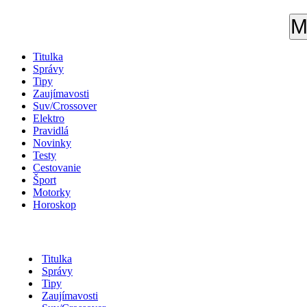
M
Titulka
Správy
Tipy
Zaujímavosti
Suv/Crossover
Elektro
Pravidlá
Novinky
Testy
Cestovanie
Šport
Motorky
Horoskop
Titulka
Správy
Tipy
Zaujímavosti