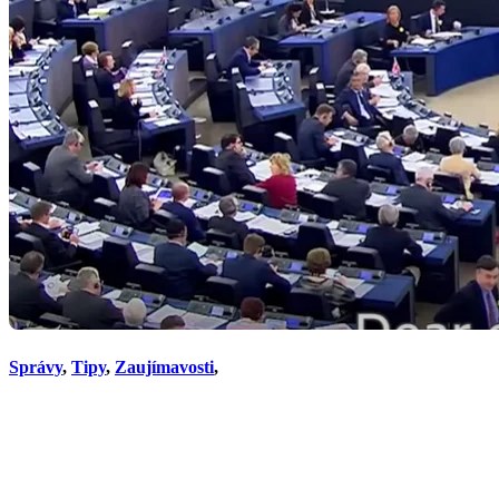
Správy
,
Tipy
,
Zaujímavosti
,
Náhly obrat v oblasti spaľo
podmienkou