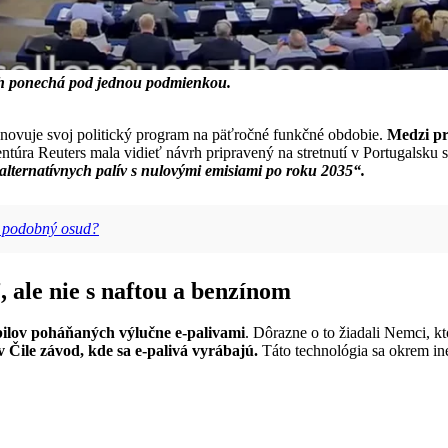
ich ponechá pod jednou podmienkou.
novuje svoj politický program na päťročné funkčné obdobie.
Medzi pr
túra Reuters mala vidieť návrh pripravený na stretnutí v Portugalsku 
lternatívnych palív s nulovými emisiami po roku 2035“.
s podobný osud?
 ale nie s naftou a benzínom
bilov poháňaných výlučne e-palivami
. Dôrazne o to žiadali Nemci, kt
Čile závod, kde sa e-palivá vyrábajú.
Táto technológia sa okrem iné