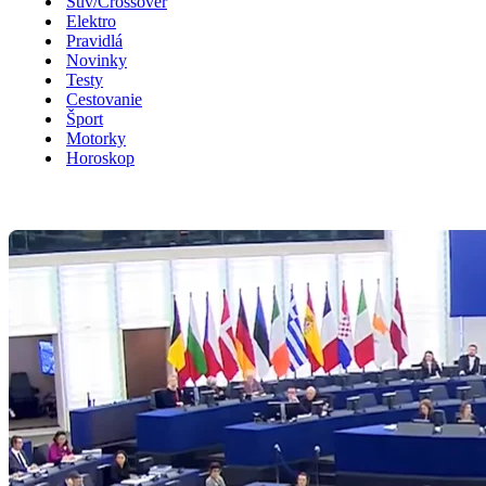
Suv/Crossover
Elektro
Pravidlá
Novinky
Testy
Cestovanie
Šport
Motorky
Horoskop