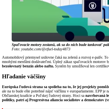
Spaľovacie motory zostanú, ak sa do nich bude tankovať pal
Foto: youtube.com/@efuel-today4873
Automobilový priemysel usilovne čaká na zelenú a rozvoj e-palív. T
mnohými menšími dodávateľmi. Úplný zákaz spaľovacích motorov b
bezolovnatý benzín alebo naftu.
Systém by umožňoval len certifikov
Hľadanie väčšiny
Európska ľudová strana sa spolieha na to, že jej projekty pomô
ale na to bude ešte potrebné nájsť väčšinu v europarlamente. EPP je 
Občianskej koalície a Poľskej ľudovej strany. Hoci sa
navrhovaná leg
politiky, patrí aj Progresívna aliancia socialistov a demokratov 