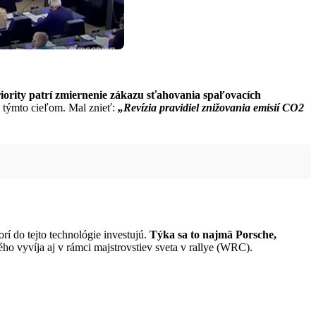
iority patrí zmiernenie zákazu sťahovania spaľovacích
s týmto cieľom. Mal znieť:
„Revízia pravidiel znižovania emisií CO2
orí do tejto technológie investujú.
Týka sa to najmä Porsche,
ho vyvíja aj v rámci majstrovstiev sveta v rallye (WRC).