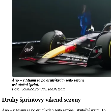
Áno – v Miami sa po druhýkrát v tejto sezóne
uskutoční šprint.
Foto: youtube.com/@Haasf1team
Druhý šprintový víkend sezóny
Áno – v Miami sa po druhýkrát v tejto sezóne uskutoční šprint. To