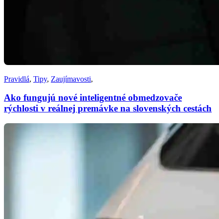
Pravidlá
,
Tipy
,
Zaujímavosti
,
Ako fungujú nové inteligentné obmedzovače
rýchlosti v reálnej premávke na slovenských cestách