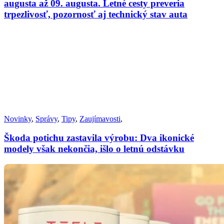
augusta až 09. augusta. Letné cesty preveria
trpezlivosť, pozornosť aj technický stav auta
Novinky
,
Správy
,
Tipy
,
Zaujímavosti
,
Škoda potichu zastavila výrobu: Dva ikonické
modely však nekončia, išlo o letnú odstávku