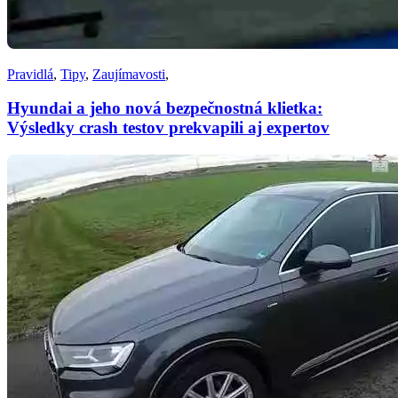
Pravidlá
,
Tipy
,
Zaujímavosti
,
Hyundai a jeho nová bezpečnostná klietka:
Výsledky crash testov prekvapili aj expertov