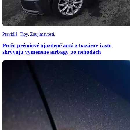
Pravidlá
,
Tipy
,
Zaujímavosti
,
Prečo prémiové ojazdené autá z bazárov často
skrývajú vymenené airbagy po nehodách