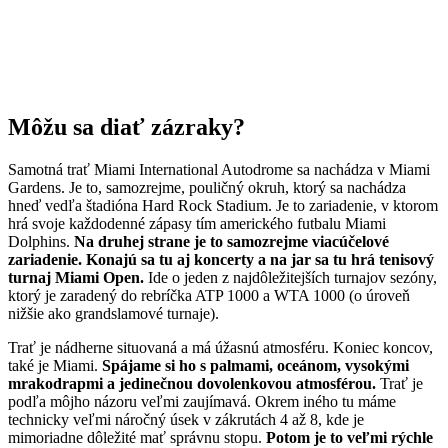
Môžu sa diať zázraky?
Samotná trať Miami International Autodrome sa nachádza v Miami
Gardens. Je to, samozrejme, pouličný okruh, ktorý sa nachádza
hneď vedľa štadióna Hard Rock Stadium. Je to zariadenie, v ktorom
hrá svoje každodenné zápasy tím amerického futbalu Miami
Dolphins.
Na druhej strane je to samozrejme viacúčelové
zariadenie. Konajú sa tu aj koncerty a na jar sa tu hrá tenisový
turnaj Miami Open.
Ide o jeden z najdôležitejších turnajov sezóny,
ktorý je zaradený do rebríčka ATP 1000 a WTA 1000 (o úroveň
nižšie ako grandslamové turnaje).
Trať je nádherne situovaná a má úžasnú atmosféru. Koniec koncov,
také je Miami.
Spájame si ho s palmami, oceánom, vysokými
mrakodrapmi a jedinečnou dovolenkovou atmosférou.
Trať je
podľa môjho názoru veľmi zaujímavá. Okrem iného tu máme
technicky veľmi náročný úsek v zákrutách 4 až 8, kde je
mimoriadne dôležité mať správnu stopu.
Potom je to veľmi rýchle