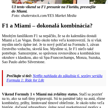
Už tento víkend sa F1 presunie na Floridu, presnejšie
do Miami.
Foto: shutterstock.com/YES Market Media
F1 a Miami – dokonalá kombinácia?
Mnohým fanúšikom F1 sa nepáčilo, že sa do kalendára dostali
Miami a Las Vegas. Bolo okolo toho veľa kontroverzií. Ja si však
myslím niečo úplne iné. Je to nový pohľad na Formulu 1, závan
čerstvého vzduchu, skvelá šou. Myslíme si, že F1 niečo také
potrebuje. Samozrejme, so správnou rovnováhou a kombináciou
okruhov s klasikou, ako sú Spa-Francorchamps, Monza, Suzuka,
Sao Paulo alebo Silverstone.
Prečítajte si tiež:
Netflix nahliada do zákulisia 6. sezóny seriálu
Formula 1: Ride for Life
Víkend Formuly 1 v Miami má zvláštny status.
Stačí sa pozrieť
na to, ako sa naň tímy pripravujú. Sú tu pamätné laky na autá, rôzne
kombinézy, prilby, limitované tímové oblečenie. Je okolo toho veľa
histórie, dočasné rebrandingy, úplne nové marketingové motívy a