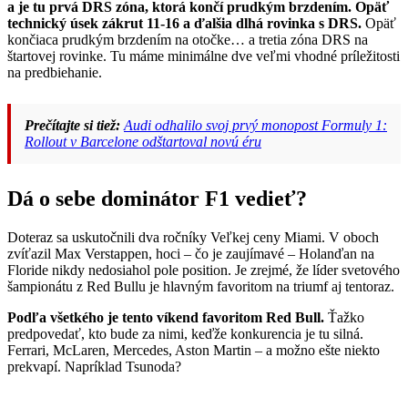
a je tu prvá DRS zóna, ktorá končí prudkým brzdením. Opäť
technický úsek zákrut 11-16 a ďalšia dlhá rovinka s DRS.
Opäť
končiaca prudkým brzdením na otočke… a tretia zóna DRS na
štartovej rovinke. Tu máme minimálne dve veľmi vhodné príležitosti
na predbiehanie.
Prečítajte si tiež:
Audi odhalilo svoj prvý monopost Formuly 1:
Rollout v Barcelone odštartoval novú éru
Dá o sebe dominátor F1 vedieť?
Doteraz sa uskutočnili dva ročníky Veľkej ceny Miami. V oboch
zvíťazil Max Verstappen, hoci – čo je zaujímavé – Holanďan na
Floride nikdy nedosiahol pole position. Je zrejmé, že líder svetového
šampionátu z Red Bullu je hlavným favoritom na triumf aj tentoraz.
Podľa všetkého je tento víkend favoritom Red Bull.
Ťažko
predpovedať, kto bude za nimi, keďže konkurencia je tu silná.
Ferrari, McLaren, Mercedes, Aston Martin – a možno ešte niekto
prekvapí. Napríklad Tsunoda?