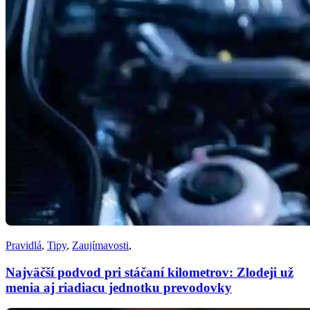
Pravidlá
,
Tipy
,
Zaujímavosti
,
Najväčší podvod pri stáčaní kilometrov: Zlodeji už
menia aj riadiacu jednotku prevodovky