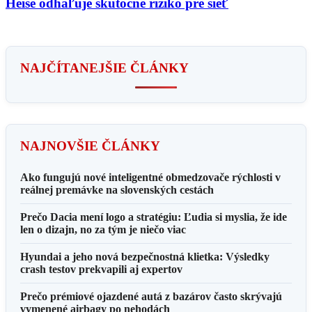
Heise odhaľuje skutočné riziko pre sieť
NAJČÍTANEJŠIE ČLÁNKY
NAJNOVŠIE ČLÁNKY
Ako fungujú nové inteligentné obmedzovače rýchlosti v
reálnej premávke na slovenských cestách
Prečo Dacia mení logo a stratégiu: Ľudia si myslia, že ide
len o dizajn, no za tým je niečo viac
Hyundai a jeho nová bezpečnostná klietka: Výsledky
crash testov prekvapili aj expertov
Prečo prémiové ojazdené autá z bazárov často skrývajú
vymenené airbagy po nehodách