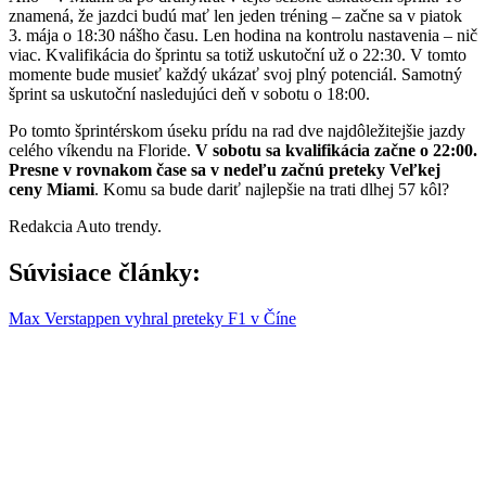
znamená, že jazdci budú mať len jeden tréning – začne sa v piatok
3. mája o 18:30 nášho času. Len hodina na kontrolu nastavenia – nič
viac. Kvalifikácia do šprintu sa totiž uskutoční už o 22:30. V tomto
momente bude musieť každý ukázať svoj plný potenciál. Samotný
šprint sa uskutoční nasledujúci deň v sobotu o 18:00.
Po tomto šprintérskom úseku prídu na rad dve najdôležitejšie jazdy
celého víkendu na Floride.
V sobotu sa kvalifikácia začne o 22:00.
Presne v rovnakom čase sa v nedeľu začnú preteky Veľkej
ceny Miami
. Komu sa bude dariť najlepšie na trati dlhej 57 kôl?
Redakcia Auto trendy.
Súvisiace články:
Max Verstappen vyhral preteky F1 v Číne