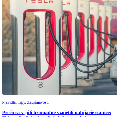
Pravidlá
,
Tipy
,
Zaujímavosti
,
Prečo sa v júli hromadne vznietili nabíjacie stanice: