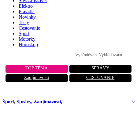
Suv/Crossover
Elektro
Pravidlá
Novinky
Testy
Cestovanie
Šport
Motorky
Horoskop
TOP TÉMA
SPRÁVY
Zaujímavosti
CESTOVANIE
Šport
,
Správy
,
Zaujímavosti
,
0
Májový víkend v Miami? Čas na
víkend F1 na Floride. Jeden z
najlepších počas celej sezóny?