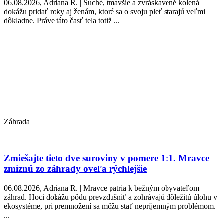
06.08.2026, Adriana R. | Suché, tmavšie a zvráskavené kolená
dokážu pridať roky aj ženám, ktoré sa o svoju pleť starajú veľmi
dôkladne. Práve táto časť tela totiž ...
Záhrada
Zmiešajte tieto dve suroviny v pomere 1:1. Mravce
zmiznú zo záhrady oveľa rýchlejšie
06.08.2026, Adriana R. | Mravce patria k bežným obyvateľom
záhrad. Hoci dokážu pôdu prevzdušniť a zohrávajú dôležitú úlohu v
ekosystéme, pri premnožení sa môžu stať nepríjemným problémom.
...