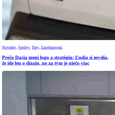
Novinky
,
Správy
,
Tipy
,
Zaujímavosti
,
Prečo Dacia mení logo a stratégiu: Ľudia si myslia,
že ide len o dizajn, no za tým je niečo viac