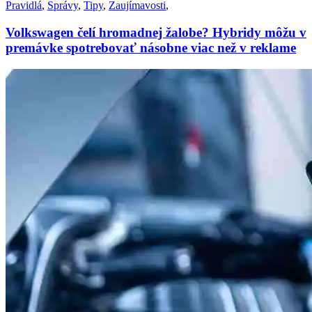
Pravidlá
,
Správy
,
Tipy
,
Zaujímavosti
,
Volkswagen čelí hromadnej žalobe? Hybridy môžu v
premávke spotrebovať násobne viac než v reklame