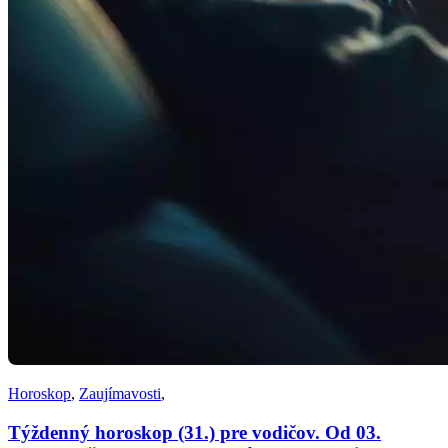
Horoskop
,
Zaujímavosti
,
Týždenný horoskop (31.) pre vodičov. Od 03.