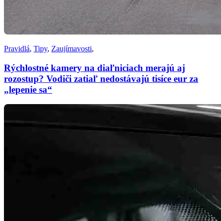
Pravidlá
,
Tipy
,
Zaujímavosti
,
Rýchlostné kamery na diaľniciach merajú aj
rozostup? Vodiči zatiaľ nedostávajú tisíce eur za
„lepenie sa“