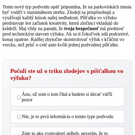
Tento nový typ podvodu opäť pripomína, že na parkoviskách musia
byť vodiči v maximálnom strehu. Zlodeji sa prispôsobujú a
využívajú každý kúsok našej nedbalosti. Píšťalka vo výfuku
predstavuje len začiatok kreativity, ktorú zločinci vkladajú do
krádeží. Maj vždy na pamäti, že
tvoja bezpečnosť
má prednosť
pred technickým stavom výfuku. Ak sa ti čokoľvek zdá podozrivé,
konaj opatrne. Radšej zbytočne skontrolovať výfuk s kľúčmi vo
vrecku, než prísť o celé auto kvôli jednej podvodnej píšťalke.
Počuli ste už o triku zlodejov s píšťalkou vo
výfuku?
Áno, už som o tom čítal a budem si dávať väčší
pozor
Nie, je to prvá informácia o tomto type podvodu
Znie to ako vymyslený príbeh, neverím, že to