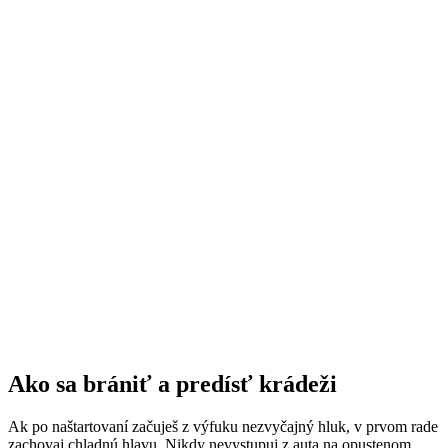
Ako sa brániť a predísť krádeži
Ak po naštartovaní začuješ z výfuku nezvyčajný hluk, v prvom rade
zachovaj chladnú hlavu. Nikdy nevystupuj z auta na opustenom