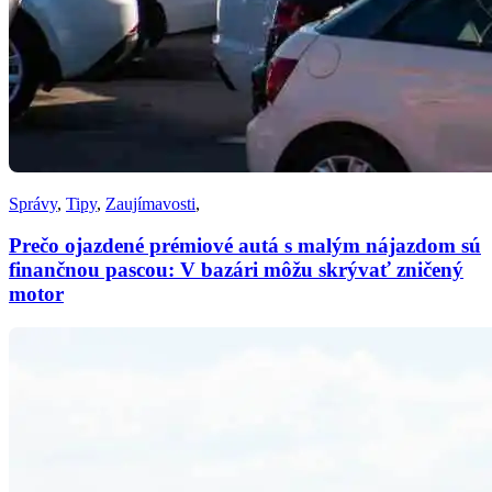
Správy
,
Tipy
,
Zaujímavosti
,
Prečo ojazdené prémiové autá s malým nájazdom sú
finančnou pascou: V bazári môžu skrývať zničený
motor