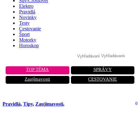
Suv/Crossover
Elektro
Pravidlá
Novinky
Testy
Cestovanie
Šport
Motorky
Horoskop
TOP TÉMA
SPRÁVY
Zaujímavosti
CESTOVANIE
Pravidlá
,
Tipy
,
Zaujímavosti
,
0
Nový typ podvodnej techniky na
parkoviskách: Zlodeji ti do výfuku
vkladajú píšťalku