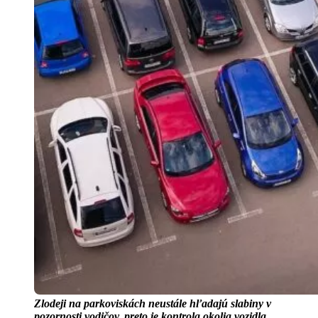
Zlodeji na parkoviskách neustále hľadajú slabiny v
pozornosti vodičov, preto je kontrola okolia vozidla