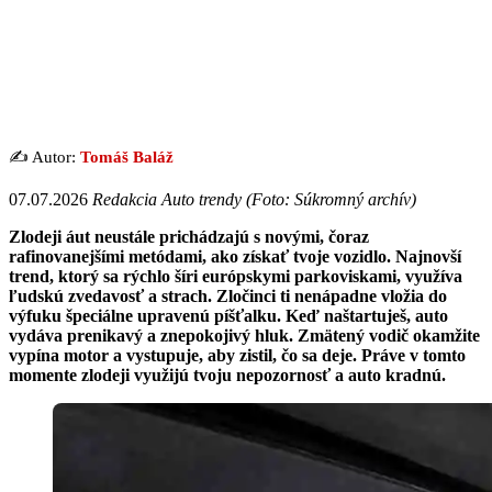
✍️ Autor:
Tomáš Baláž
07.07.2026
Redakcia Auto trendy (Foto: Súkromný archív)
Zlodeji áut neustále prichádzajú s novými, čoraz
rafinovanejšími metódami, ako získať tvoje vozidlo. Najnovší
trend, ktorý sa rýchlo šíri európskymi parkoviskami, využíva
ľudskú zvedavosť a strach. Zločinci ti nenápadne vložia do
výfuku špeciálne upravenú píšťalku. Keď naštartuješ, auto
vydáva prenikavý a znepokojivý hluk. Zmätený vodič okamžite
vypína motor a vystupuje, aby zistil, čo sa deje. Práve v tomto
momente zlodeji využijú tvoju nepozornosť a auto kradnú.