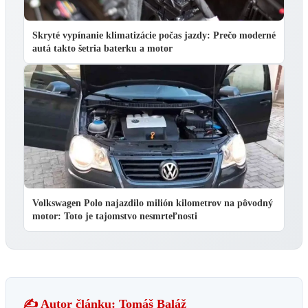
Skryté vypínanie klimatizácie počas jazdy: Prečo moderné
autá takto šetria baterku a motor
Volkswagen Polo najazdilo milión kilometrov na pôvodný
motor: Toto je tajomstvo nesmrteľnosti
✍️ Autor článku: Tomáš Baláž