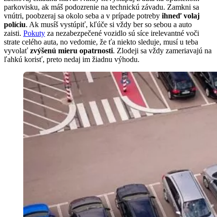
parkovisku, ak máš podozrenie na technickú závadu. Zamkni sa
vnútri, poobzeraj sa okolo seba a v prípade potreby
ihneď volaj
políciu
. Ak musíš vystúpiť, kľúče si vždy ber so sebou a auto
zaisti.
Pokuty
za nezabezpečené vozidlo sú síce irelevantné voči
strate celého auta, no vedomie, že ťa niekto sleduje, musí u teba
vyvolať
zvýšenú mieru opatrnosti
. Zlodeji sa vždy zameriavajú na
ľahkú korisť, preto nedaj im žiadnu výhodu.