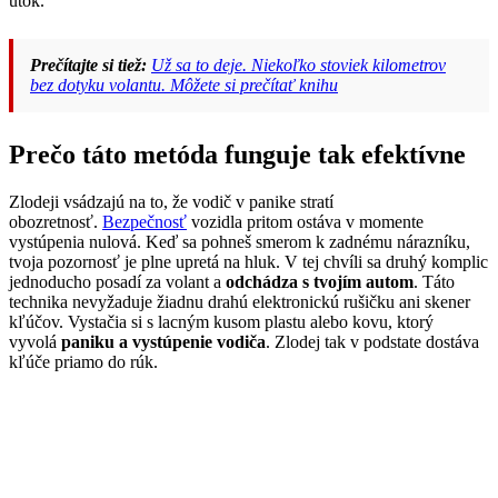
útok.
Prečítajte si tiež:
Už sa to deje. Niekoľko stoviek kilometrov
bez dotyku volantu. Môžete si prečítať knihu
Prečo táto metóda funguje tak efektívne
Zlodeji vsádzajú na to, že vodič v panike stratí
obozretnosť.
Bezpečnosť
vozidla pritom ostáva v momente
vystúpenia nulová. Keď sa pohneš smerom k zadnému nárazníku,
tvoja pozornosť je plne upretá na hluk. V tej chvíli sa druhý komplic
jednoducho posadí za volant a
odchádza s tvojím autom
. Táto
technika nevyžaduje žiadnu drahú elektronickú rušičku ani skener
kľúčov. Vystačia si s lacným kusom plastu alebo kovu, ktorý
vyvolá
paniku a vystúpenie vodiča
. Zlodej tak v podstate dostáva
kľúče priamo do rúk.