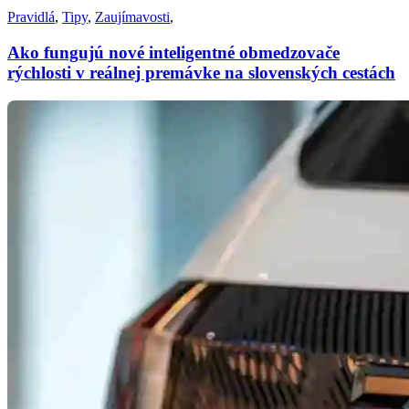
Pravidlá
,
Tipy
,
Zaujímavosti
,
Ako fungujú nové inteligentné obmedzovače
rýchlosti v reálnej premávke na slovenských cestách