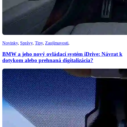
Novinky
,
Správy
,
Tipy
,
Zaujímavosti
,
BMW a jeho nový ovládací systém iDrive: Návrat k
dotykom alebo prehnaná digitalizácia?