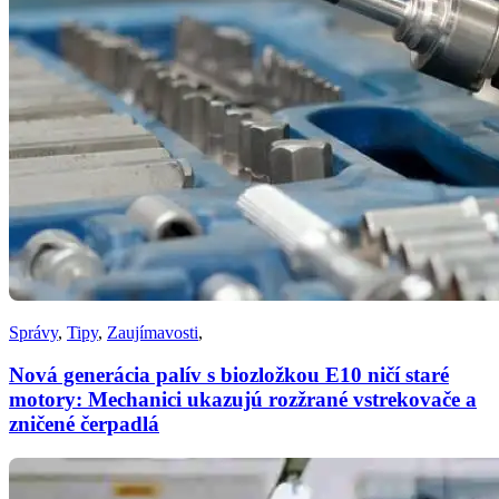
Správy
,
Tipy
,
Zaujímavosti
,
Nová generácia palív s biozložkou E10 ničí staré
motory: Mechanici ukazujú rozžrané vstrekovače a
zničené čerpadlá