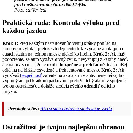
pred naštartovaním čoraz dôležitejšia.
Foto: carVertical
Praktická rada: Kontrola výfuku pred
každou jazdou
Krok 1:
Pred každým naštartovaním venuj krátky pohľad na
koncovku výfuku, pretože zlodeji tento trik zvyčajne aplikujú na
autách státim na jednom mieste niekoľko hodín.
Krok 2:
Ak máš
podozrenie, že auto vydáva divný zvuk, nevystupuj z kabíny hneď,
ale najprv sa uisti, že je okolie
bezpečné a prehľadné
, inak radšej
odíď na najbližšie osvetlené a frekventované miesto.
Krok 3:
Ak
využívaš
bezpečnosť
zariadenia ako alarm v aute, nenechávaj ho
vypnutý ani pri krátkom parkovaní, pretože tichý alarm v spojení s
tvojou ostražitosťou dokáže zlodeja
rýchlo odradiť
od jeho
úmyslu.
Prečítajte si tiež:
Ako si sám nastavím stretávacie svetlá
Ostražitosť je tvojou najlepšou obranou