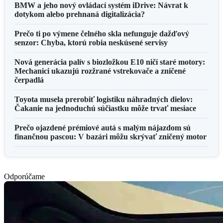
BMW a jeho nový ovládací systém iDrive: Návrat k
dotykom alebo prehnaná digitalizácia?
Prečo ti po výmene čelného skla nefunguje dažďový
senzor: Chyba, ktorú robia neskúsené servisy
Nová generácia palív s biozložkou E10 ničí staré motory:
Mechanici ukazujú rozžrané vstrekovače a zničené
čerpadlá
Toyota musela prerobiť logistiku náhradných dielov:
Čakanie na jednoduchú súčiastku môže trvať mesiace
Prečo ojazdené prémiové autá s malým nájazdom sú
finančnou pascou: V bazári môžu skrývať zničený motor
Odporúčame