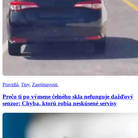
Pravidlá
,
Tipy
,
Zaujímavosti
,
Prečo ti po výmene čelného skla nefunguje dažďový
senzor: Chyba, ktorú robia neskúsené servisy