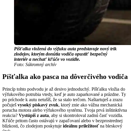
Píšťalka vložená do výfuku auta predstavuje nový trik
zlodejov, ktorým donútia vodiča opustiť bezpečný
interiér a nechať kľúče vo vozidle.
Foto: Súkromný archív
Píšťalka ako pasca na dôverčivého vodiča
Princíp tohto podvodu je až desivo jednoduchý. Píšťalku vložia do
výfukového potrubia vtedy, keď je auto zaparkované a prázdne. Ty
po príchode k autu netušíš, že sa stalo terčom. Naštartuješ a zrazu
počuješ
vysoký pískavý zvuk
, ktorý znie ako vážna mechanická
porucha motora alebo výfukového systému. Tvoja prvá inštinktívna
reakcia?
Vystúpiš z auta
, aby si skontroloval zadnú časť vozidla.
Kľúče pritom často ostávajú v zapaľovaní alebo v bezprostrednej
blízkosti, čo zlodejom poskytuje
ideálnu príležitosť
na bleskový