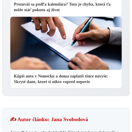
Prezuváš sa podľa kalendára? Toto je chyba, ktorá ťa
môže stáť pokutu aj život
Kúpiš auto v Nemecku a doma zaplatíš tisíce navyše:
Skryté dane, ktoré ti nikto vopred nepovie
✍️ Autor článku: Jana Svobodová