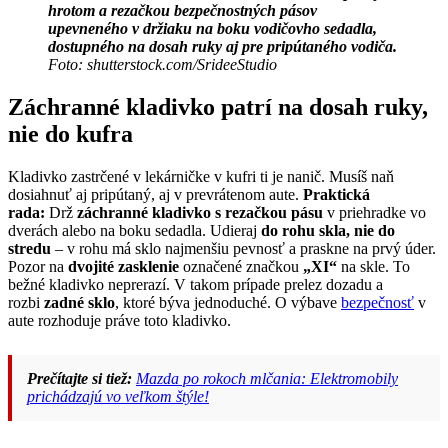
hrotom a rezačkou bezpečnostných pásov
upevneného v držiaku na boku vodičovho sedadla,
dostupného na dosah ruky aj pre pripútaného vodiča.
Foto: shutterstock.com/SrideeStudio
Záchranné kladivko patrí na dosah ruky,
nie do kufra
Kladivko zastrčené v lekárničke v kufri ti je nanič. Musíš naň
dosiahnuť aj pripútaný, aj v prevrátenom aute.
Praktická
rada:
Drž
záchranné kladivko s rezačkou pásu
v priehradke vo
dverách alebo na boku sedadla. Udieraj
do rohu skla, nie do
stredu
– v rohu má sklo najmenšiu pevnosť a praskne na prvý úder.
Pozor na
dvojité zasklenie
označené značkou
„XI“
na skle. To
bežné kladivko neprerazí. V takom prípade prelez dozadu a
rozbi
zadné sklo
, ktoré býva jednoduché. O výbave
bezpečnosť
v
aute rozhoduje práve toto kladivko.
Prečítajte si tiež:
Mazda po rokoch mlčania: Elektromobily
prichádzajú vo veľkom štýle!