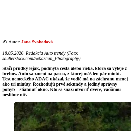
✍️ Autor:
Jana Svobodová
18.05.2026
,
Redakcia Auto trendy (Foto:
shutterstock.com/Sebastian_Photography)
Stačí prudký lejak, podmytá cesta alebo rieka, ktorá sa vyleje z
brehov. Auto sa zmení na pascu, z ktorej máš len pár minút.
Test nemeckého ADAC ukázal, že vodič má na záchranu menej
ako tri minúty. Rozhodujú prvé sekundy a jediný správny
pohyb – stiahnuť okno. Kto sa snaží otvoriť dvere, väčšinou
nestihne nič.