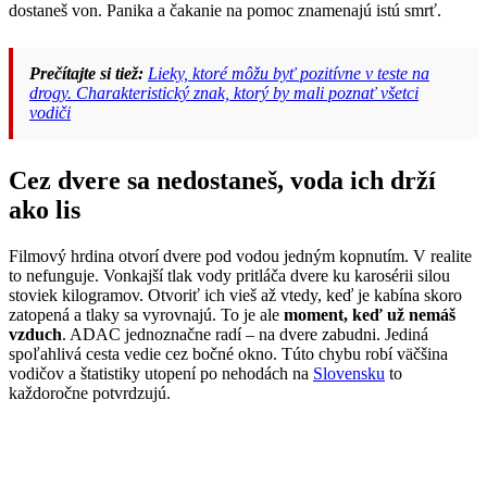
dostaneš von. Panika a čakanie na pomoc znamenajú istú smrť.
Prečítajte si tiež:
Lieky, ktoré môžu byť pozitívne v teste na
drogy. Charakteristický znak, ktorý by mali poznať všetci
vodiči
Cez dvere sa nedostaneš, voda ich drží
ako lis
Filmový hrdina otvorí dvere pod vodou jedným kopnutím. V realite
to nefunguje. Vonkajší tlak vody pritláča dvere ku karosérii silou
stoviek kilogramov. Otvoriť ich vieš až vtedy, keď je kabína skoro
zatopená a tlaky sa vyrovnajú. To je ale
moment, keď už nemáš
vzduch
. ADAC jednoznačne radí – na dvere zabudni. Jediná
spoľahlivá cesta vedie cez bočné okno. Túto chybu robí väčšina
vodičov a štatistiky utopení po nehodách na
Slovensku
to
každoročne potvrdzujú.