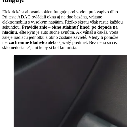
Elektrické sťahovanie okien funguje pod vodou prekvapivo dlho.
Pri teste ADAC ovládali okná aj na dne bazéna, vrátane
elektromobilu s vysokým napätím. Riziko skratu však rastie každou
sekundou.
Pravidlo znie – okno stiahnuť hneď po dopade na
hladinu
, ešte kým je auto suché zvnútra. Ak váhaš a čakáš, voda
zaleje riadiacu jednotku a okno zostane zavreté. Vtedy ti pomôže
iba
záchranné kladivko
alebo špicatý predmet. Bez neho sa cez
sklo nedostaneš, ani keby si bol kulturista.