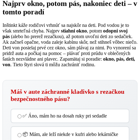
Najprv okno, potom pás, nakoniec deti – v
tomto poradí
Inštinkt káže rodičovi vrhnúť sa najskôr na deti. Pod vodou je to
však smrteľná chyba. Najprv
stiahni okno
, potom
odopni svoj
pás
(alebo ho prerež rezačkou), až potom uvoľni deti zo sedačiek.
Ak začneš opačne, voda zaleje kabínu skôr, než stihneš vôbec niečo.
Deti von posielaj prvé cez okno, sám plávaj za nimi. Po vynorení sa
pridrž auta a počkaj na pomoc – plávať proti prúdu v oblečených
šatách nezvládne ani plavec. Zapamätaj si poradie:
okno, pás, deti,
von
. Tieto štyri slová ti môžu zachrániť rodinu.
Máš v aute záchranné kladivko s rezačkou
bezpečnostného pásu?
✅ Áno, mám ho na dosah ruky pri sedadle
📦 Mám, ale leží niekde v kufri alebo lekárničke