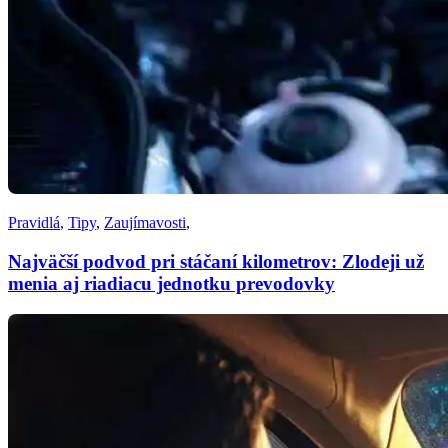
Pravidlá
,
Tipy
,
Zaujímavosti
,
Najväčší podvod pri stáčaní kilometrov: Zlodeji už
menia aj riadiacu jednotku prevodovky