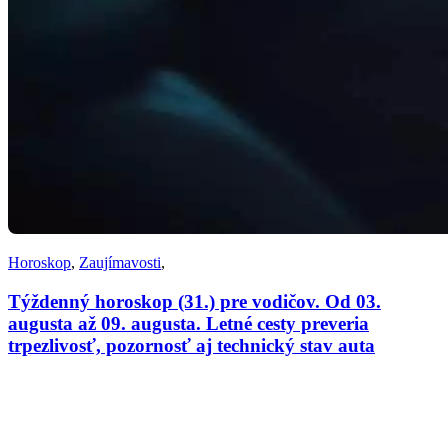
Horoskop
,
Zaujímavosti
,
Týždenný horoskop (31.) pre vodičov. Od 03.
augusta až 09. augusta. Letné cesty preveria
trpezlivosť, pozornosť aj technický stav auta