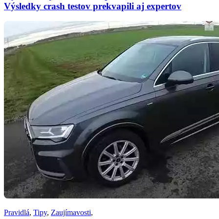
Výsledky crash testov prekvapili aj expertov
Pravidlá
,
Tipy
,
Zaujímavosti
,