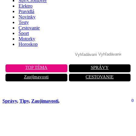
Suv/Crossover
Elektro
Pravidlá
Novinky
Testy
Cestovanie
Šport
Motorky
Horoskop
TOP TÉMA
SPRÁVY
Zaujímavosti
CESTOVANIE
Správy
,
Tipy
,
Zaujímavosti
,
0
Auto zachytila záplava: Toto sú tri
sekundy, ktoré rozhodujú o živote
alebo smrti