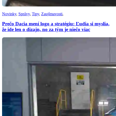
Novinky
,
Správy
,
Tipy
,
Zaujímavosti
,
Prečo Dacia mení logo a stratégiu: Ľudia si myslia,
že ide len o dizajn, no za tým je niečo viac