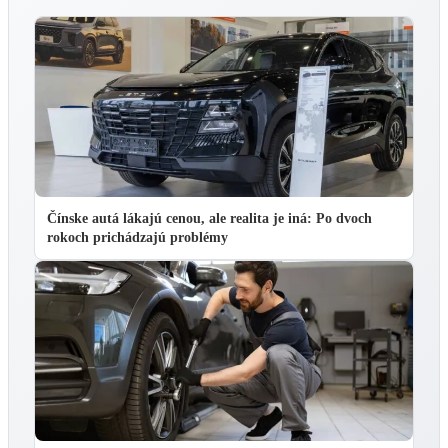
Čínske autá lákajú cenou, ale realita je iná: Po dvoch
rokoch prichádzajú problémy