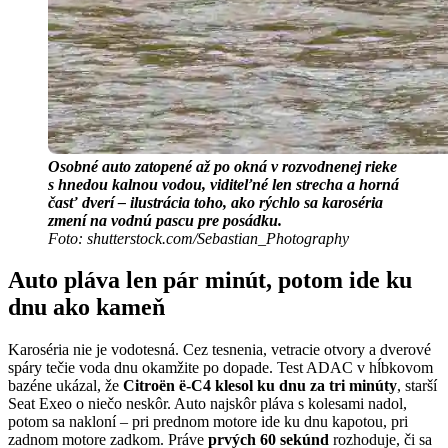
Osobné auto zatopené až po okná v rozvodnenej rieke
s hnedou kalnou vodou, viditeľné len strecha a horná
časť dverí – ilustrácia toho, ako rýchlo sa karoséria
zmení na vodnú pascu pre posádku.
Foto: shutterstock.com/Sebastian_Photography
Auto pláva len pár minút, potom ide ku
dnu ako kameň
Karoséria nie je vodotesná. Cez tesnenia, vetracie otvory a dverové
spáry tečie voda dnu okamžite po dopade. Test ADAC v hĺbkovom
bazéne ukázal, že
Citroën ë-C4 klesol ku dnu za tri minúty
, starší
Seat Exeo o niečo neskôr. Auto najskôr pláva s kolesami nadol,
potom sa nakloní – pri prednom motore ide ku dnu kapotou, pri
zadnom motore zadkom. Práve
prvých 60 sekúnd
rozhoduje, či sa