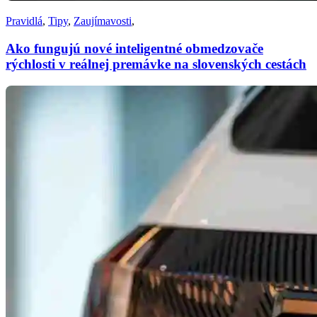
Pravidlá
,
Tipy
,
Zaujímavosti
,
Ako fungujú nové inteligentné obmedzovače
rýchlosti v reálnej premávke na slovenských cestách