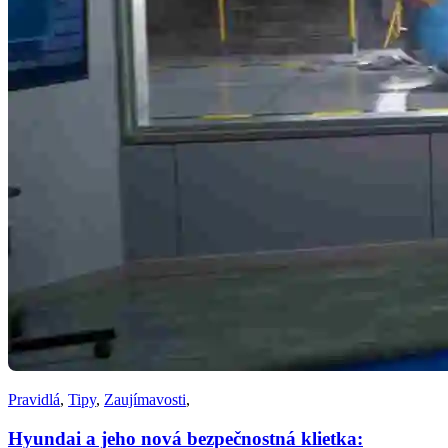
Pravidlá
,
Tipy
,
Zaujímavosti
,
Hyundai a jeho nová bezpečnostná klietka: