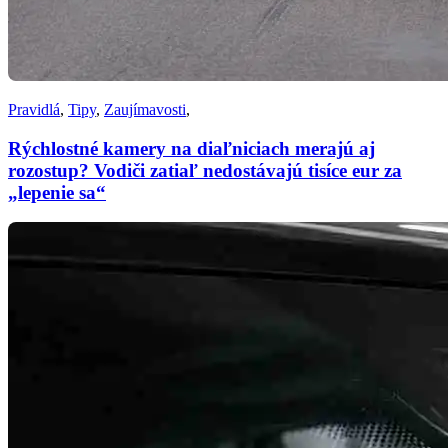
Pravidlá
,
Tipy
,
Zaujímavosti
,
Rýchlostné kamery na diaľniciach merajú aj
rozostup? Vodiči zatiaľ nedostávajú tisíce eur za
„lepenie sa“