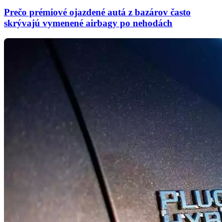
Prečo prémiové ojazdené autá z bazárov často
skrývajú vymenené airbagy po nehodách