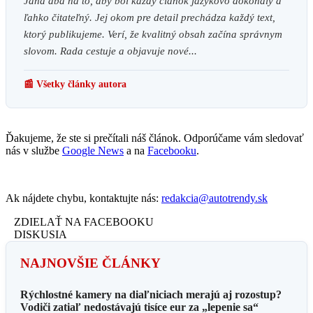
Jana dbá na to, aby bol každý článok jazykovo dokonalý a
ľahko čitateľný. Jej okom pre detail prechádza každý text,
ktorý publikujeme. Verí, že kvalitný obsah začína správnym
slovom. Rada cestuje a objavuje nové...
📰 Všetky články autora
Ďakujeme, že ste si prečítali náš článok. Odporúčame vám sledovať
nás v službe
Google News
a na
Facebooku
.
Ak nájdete chybu, kontaktujte nás:
redakcia@autotrendy.sk
ZDIELAŤ NA FACEBOOKU
DISKUSIA
NAJNOVŠIE ČLÁNKY
Rýchlostné kamery na diaľniciach merajú aj rozostup?
Vodiči zatiaľ nedostávajú tisíce eur za „lepenie sa“