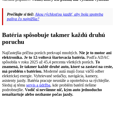
Prečítajte si tiež:
Akou rýchlosťou jazdiť, aby bola spotreba
paliva čo najnižšia?
Batéria spôsobuje takmer každú druhú
poruchu
Najčastejšia príčina porúch prekvapí mnohých.
Nie je to motor ani
elektronika. Je to 12-voltová štartovacia batéria.
Podľa ADAC
spôsobila v roku 2025 až 45,4 percenta všetkých porúch.
To
znamená, že takmer každé druhé auto, ktoré sa zastaví na ceste,
má problém s batériou.
Moderné autá majú čoraz väčší odber
elektrickej energie. Vyhrievané sedačky, navigácia, kamery,
asistenty jazdy. Batéria pracuje neustále a opotrebúva sa rýchlejšie.
Sleduj aj tému
servis a údržba
, kde problém batérií riešime
podrobnejšie.
Vodič si nevšimne nič, kým auto jednoducho
nenaštartuje alebo nezhasne počas jazdy.