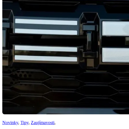
Novinky
,
Tipy
,
Zaujímavosti
,