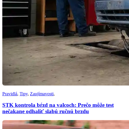
Pravidlá
,
Tipy
,
Zaujímavosti
,
STK kontrola bŕzd na valcoch: Prečo môže test
nečakane odhaliť slabú ručnú brzdu