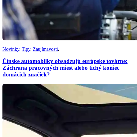
Novinky
,
Tipy
,
Zaujímavosti
,
Čínske automobilky obsadzujú európske továrne:
Záchrana pracovných miest alebo tichý koniec
domácich značiek?