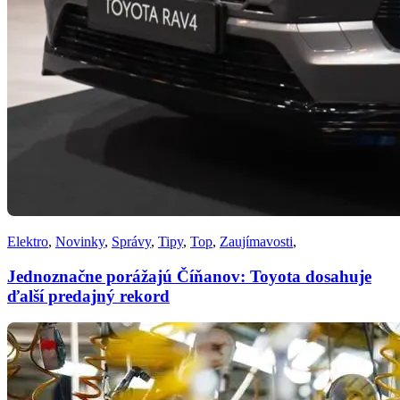
Elektro
,
Novinky
,
Správy
,
Tipy
,
Top
,
Zaujímavosti
,
Jednoznačne porážajú Číňanov: Toyota dosahuje
ďalší predajný rekord