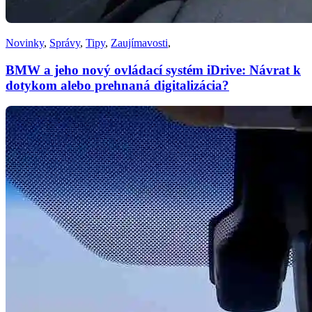
Novinky
,
Správy
,
Tipy
,
Zaujímavosti
,
BMW a jeho nový ovládací systém iDrive: Návrat k
dotykom alebo prehnaná digitalizácia?