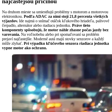
najčastejšou príčinou
Na druhom mieste sa umiestňujú problémy s motorom a motorovou
elektronikou.
Podľa ADAC za nimi stojí 21,8 percenta všetkých
výjazdov.
Ide najmä o snímač otáčok kľukového hriadeľa, palivové
čerpadlo, alternátor alebo riadiacu jednotku.
Práve tieto
komponenty spôsobujú, že motor náhle zhasne počas jazdy bez
varovania.
Na voľnobehu alebo pri spomaľovaní sa problém
prejaví najčastejšie. Moderné autá majú stovky senzorov a každý
môže zlyhať.
Pri výpadku kľúčového senzora riadiaca jednotka
vypne motor ako ochranu.