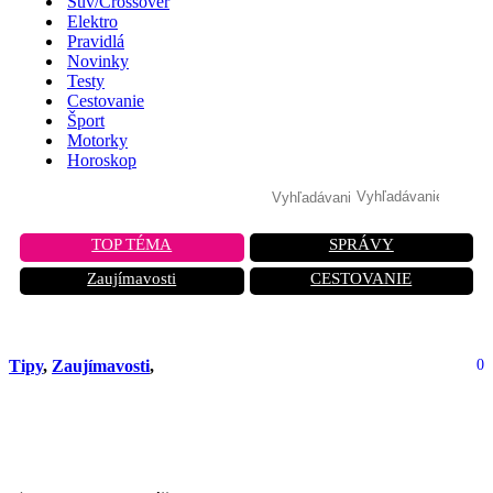
Suv/Crossover
Elektro
Pravidlá
Novinky
Testy
Cestovanie
Šport
Motorky
Horoskop
TOP TÉMA
SPRÁVY
Zaujímavosti
CESTOVANIE
Tipy
,
Zaujímavosti
,
0
Auto sa môže vypnúť počas jazdy:
Tento problém sa objavuje častejšie