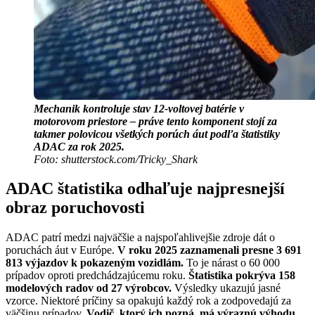
Mechanik kontroluje stav 12-voltovej batérie v
motorovom priestore – práve tento komponent stojí za
takmer polovicou všetkých porúch áut podľa štatistiky
ADAC za rok 2025.
Foto: shutterstock.com/Tricky_Shark
ADAC štatistika odhaľuje najpresnejší
obraz poruchovosti
ADAC patrí medzi najväčšie a najspoľahlivejšie zdroje dát o
poruchách áut v Európe.
V roku 2025 zaznamenali presne 3 691
813 výjazdov k pokazeným vozidlám.
To je nárast o 60 000
prípadov oproti predchádzajúcemu roku.
Štatistika pokrýva 158
modelových radov od 27 výrobcov.
Výsledky ukazujú jasné
vzorce. Niektoré príčiny sa opakujú každý rok a zodpovedajú za
väčšinu prípadov.
Vodič, ktorý ich pozná, má výraznú výhodu.