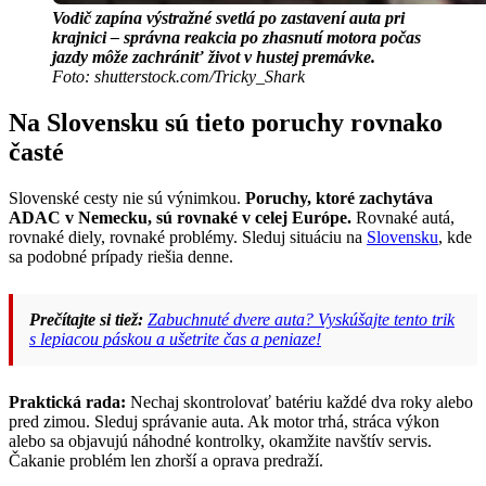
Vodič zapína výstražné svetlá po zastavení auta pri
krajnici – správna reakcia po zhasnutí motora počas
jazdy môže zachrániť život v hustej premávke.
Foto: shutterstock.com/Tricky_Shark
Na Slovensku sú tieto poruchy rovnako
časté
Slovenské cesty nie sú výnimkou.
Poruchy, ktoré zachytáva
ADAC v Nemecku, sú rovnaké v celej Európe.
Rovnaké autá,
rovnaké diely, rovnaké problémy. Sleduj situáciu na
Slovensku
, kde
sa podobné prípady riešia denne.
Prečítajte si tiež:
Zabuchnuté dvere auta? Vyskúšajte tento trik
s lepiacou páskou a ušetrite čas a peniaze!
Praktická rada:
Nechaj skontrolovať batériu každé dva roky alebo
pred zimou. Sleduj správanie auta. Ak motor trhá, stráca výkon
alebo sa objavujú náhodné kontrolky, okamžite navštív servis.
Čakanie problém len zhorší a oprava predraží.