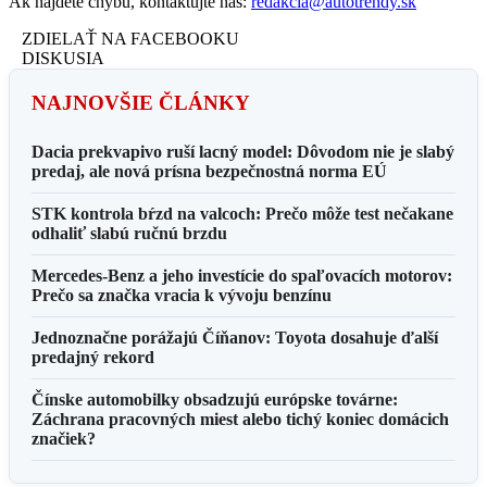
Ak nájdete chybu, kontaktujte nás:
redakcia@autotrendy.sk
ZDIELAŤ NA FACEBOOKU
DISKUSIA
NAJNOVŠIE ČLÁNKY
Dacia prekvapivo ruší lacný model: Dôvodom nie je slabý
predaj, ale nová prísna bezpečnostná norma EÚ
STK kontrola bŕzd na valcoch: Prečo môže test nečakane
odhaliť slabú ručnú brzdu
Mercedes-Benz a jeho investície do spaľovacích motorov:
Prečo sa značka vracia k vývoju benzínu
Jednoznačne porážajú Číňanov: Toyota dosahuje ďalší
predajný rekord
Čínske automobilky obsadzujú európske továrne:
Záchrana pracovných miest alebo tichý koniec domácich
značiek?