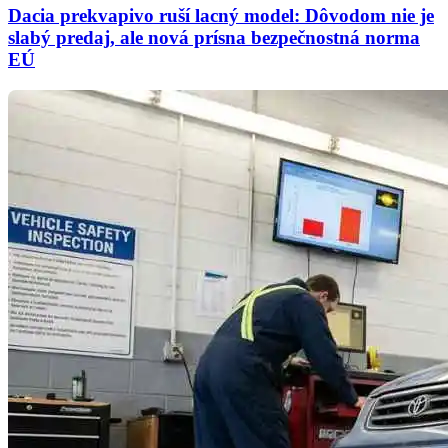
Dacia prekvapivo ruší lacný model: Dôvodom nie je
slabý predaj, ale nová prísna bezpečnostná norma
EÚ