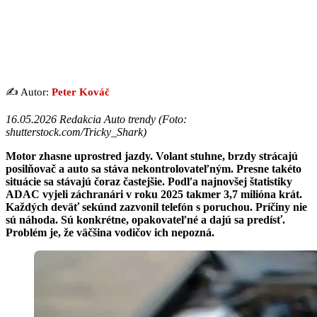
✍️ Autor:
Peter Kováč
16.05.2026
Redakcia Auto trendy (Foto:
shutterstock.com/Tricky_Shark)
Motor zhasne uprostred jazdy. Volant stuhne, brzdy strácajú
posilňovač a auto sa stáva nekontrolovateľným. Presne takéto
situácie sa stávajú čoraz častejšie. Podľa najnovšej štatistiky
ADAC vyjeli záchranári v roku 2025 takmer 3,7 milióna krát.
Každých deväť sekúnd zazvonil telefón s poruchou. Príčiny nie
sú náhoda. Sú konkrétne, opakovateľné a dajú sa predísť.
Problém je, že väčšina vodičov ich nepozná.