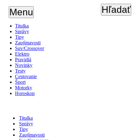
Hľadať
Menu
Titulka
Správy
Tipy
Zaujímavosti
Suv/Crossover
Elektro
Pravidlá
Novinky
Testy
Cestovanie
Šport
Motorky
Horoskop
Titulka
Správy
Tipy
Zaujímavosti