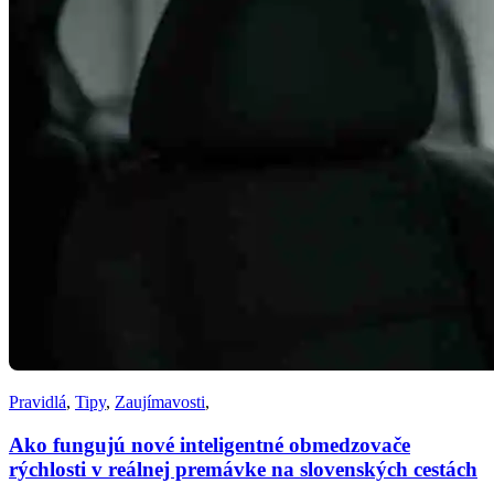
Pravidlá
,
Tipy
,
Zaujímavosti
,
Ako fungujú nové inteligentné obmedzovače
rýchlosti v reálnej premávke na slovenských cestách