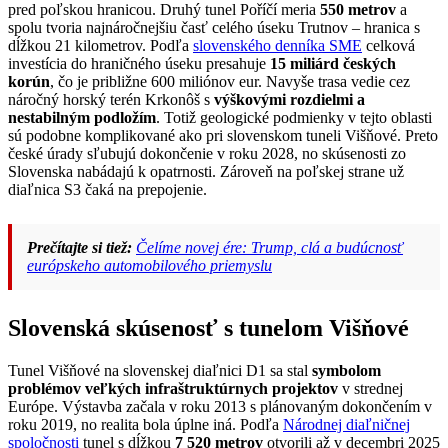
pred poľskou hranicou. Druhý tunel Poříčí meria
550 metrov
a
spolu tvoria najnáročnejšiu časť celého úseku Trutnov – hranica s
dĺžkou 21 kilometrov. Podľa
slovenského denníka SME
celková
investícia do hraničného úseku presahuje
15 miliárd českých
korún
, čo je približne 600 miliónov eur. Navyše trasa vedie cez
náročný horský terén Krkonôš s
výškovými rozdielmi a
nestabilným podložím
. Totiž geologické podmienky v tejto oblasti
sú podobne komplikované ako pri slovenskom tuneli Višňové. Preto
české úrady sľubujú dokončenie v roku 2028, no skúsenosti zo
Slovenska nabádajú k opatrnosti. Zároveň na poľskej strane už
diaľnica S3 čaká na prepojenie.
Prečítajte si tiež:
Čelíme novej ére: Trump, clá a budúcnosť
európskeho automobilového priemyslu
Slovenská skúsenosť s tunelom Višňové
Tunel Višňové na slovenskej diaľnici D1 sa stal
symbolom
problémov veľkých infraštruktúrnych projektov
v strednej
Európe. Výstavba začala v roku 2013 s plánovaným dokončením v
roku 2019, no realita bola úplne iná. Podľa
Národnej diaľničnej
spoločnosti
tunel s dĺžkou
7 520 metrov
otvorili až v decembri 2025