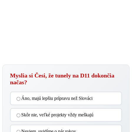
Myslia si Česi, že tunely na D11 dokončia
načas?
Áno, majú lepšiu prípravu než Slováci
Skôr nie, veľké projekty vždy meškajú
Neviem, uvidíme o pár rokov