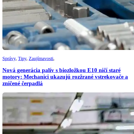
Správy
,
Tipy
,
Zaujímavosti
,
Nová generácia palív s biozložkou E10 ničí staré
motory: Mechanici ukazujú rozžrané vstrekovače a
zničené čerpadlá