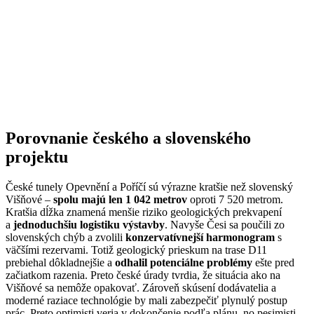
Porovnanie českého a slovenského
projektu
České tunely Opevnění a Poříčí sú výrazne kratšie než slovenský
Višňové –
spolu majú len 1 042 metrov
oproti 7 520 metrom.
Kratšia dĺžka znamená menšie riziko geologických prekvapení
a
jednoduchšiu logistiku výstavby
. Navyše Česi sa poučili zo
slovenských chýb a zvolili
konzervatívnejší harmonogram
s
väčšími rezervami. Totiž geologický prieskum na trase D11
prebiehal dôkladnejšie a
odhalil potenciálne problémy
ešte pred
začiatkom razenia. Preto české úrady tvrdia, že situácia ako na
Višňové sa nemôže opakovať. Zároveň skúsení dodávatelia a
moderné raziace technológie by mali zabezpečiť plynulý postup
prác. Preto optimisti veria v dokončenie podľa plánu, no pesimisti