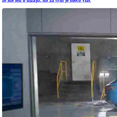
že ide len o dizajn, no za tým je niečo viac