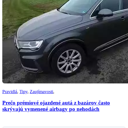
Pravidlá
,
Tipy
,
Zaujímavosti
,
Prečo prémiové ojazdené autá z bazárov často
skrývajú vymenené airbagy po nehodách