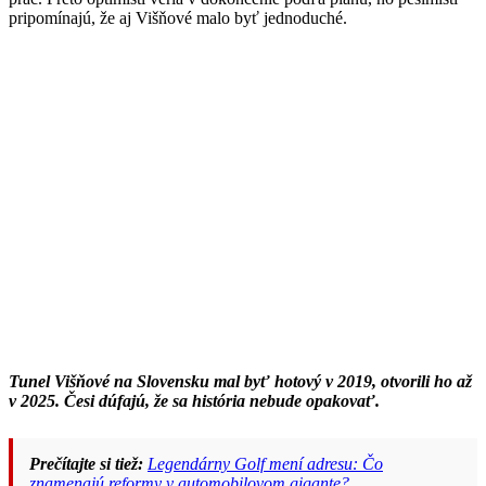
pripomínajú, že aj Višňové malo byť jednoduché.
Tunel Višňové na Slovensku mal byť hotový v 2019, otvorili ho až
v 2025. Česi dúfajú, že sa história nebude opakovať.
Prečítajte si tiež:
Legendárny Golf mení adresu: Čo
znamenajú reformy v automobilovom gigante?