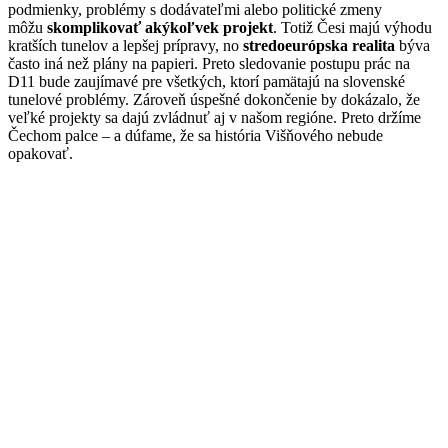
podmienky, problémy s dodávateľmi alebo politické zmeny
môžu
skomplikovať akýkoľvek projekt
. Totiž Česi majú výhodu
kratších tunelov a lepšej prípravy, no
stredoeurópska realita
býva
často iná než plány na papieri. Preto sledovanie postupu prác na
D11 bude zaujímavé pre všetkých, ktorí pamätajú na slovenské
tunelové problémy. Zároveň úspešné dokončenie by dokázalo, že
veľké projekty sa dajú zvládnuť aj v našom regióne. Preto držíme
Čechom palce – a dúfame, že sa história Višňového nebude
opakovať.