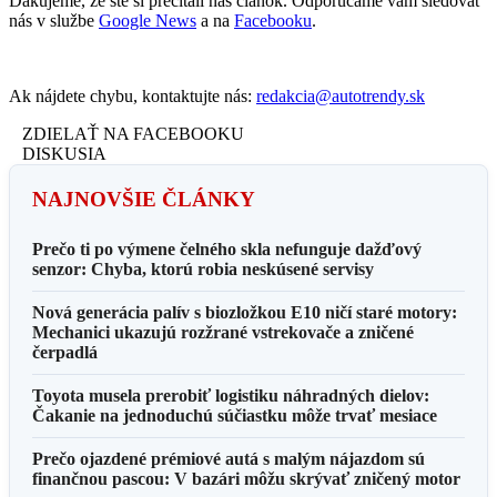
Ďakujeme, že ste si prečítali náš článok. Odporúčame vám sledovať
nás v službe
Google News
a na
Facebooku
.
Ak nájdete chybu, kontaktujte nás:
redakcia@autotrendy.sk
ZDIELAŤ NA FACEBOOKU
DISKUSIA
NAJNOVŠIE ČLÁNKY
Prečo ti po výmene čelného skla nefunguje dažďový
senzor: Chyba, ktorú robia neskúsené servisy
Nová generácia palív s biozložkou E10 ničí staré motory:
Mechanici ukazujú rozžrané vstrekovače a zničené
čerpadlá
Toyota musela prerobiť logistiku náhradných dielov:
Čakanie na jednoduchú súčiastku môže trvať mesiace
Prečo ojazdené prémiové autá s malým nájazdom sú
finančnou pascou: V bazári môžu skrývať zničený motor