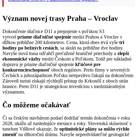
Význam novej trasy Praha – Vroclav
Dokončenie diaľnice D11 a prepojenie s poľskou S3
vytvorí
priame diaľničné spojenie
medzi Prahou a Vroclav s
dĺžkou približne 200 kilometrov. Cesta, ktorá dnes trvá vyše
tri
hodiny po bežných cestách
, sa skráti na približne dve hodiny.
Navyše nová trasa odľahčí preťažené hraničné priechody a
zlepší
ekonomické väzby
medzi Českom a Poľskom. Totiž pre nákladnú
dopravu je priame diaľničné spojenie
kľúčové pre
konkurencieschopnosť
oboch regiónov. Preto firmy v severných
Čechách a juhozápadnom Poľsku netrpezlivo čakajú na dokončenie.
Zároveň turisti získajú rýchlejší prístup do Krkonôš z oboch strán
hranice. Preto D11 je strategickou investíciou s medzinárodným
významom.
Čo môžeme očakávať
Či sa českým stavbárom podarí dodržať termín dokončenia v roku
2028, ukážu až nasledujúce mesiace a roky. Slovenská skúsenosť s
tunelom Višňové ukazuje, že
optimistické plány sa môžu rýchlo
zmeniť
na dlhoročnú drámu. Navyše nepredvídateľné geologické