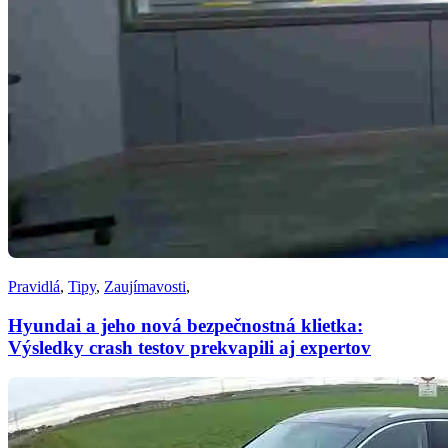
Pravidlá
,
Tipy
,
Zaujímavosti
,
Hyundai a jeho nová bezpečnostná klietka:
Výsledky crash testov prekvapili aj expertov