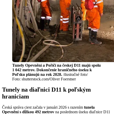
Tunely Opevnění a Poříčí na českej D11 majú spolu
1 042 metrov. Dokončenie hraničného úseku k
Poľsku plánujú na rok 2028.
/ilustračné foto/
Foto: shutterstock.com/Oliver Foerstner
Tunely na diaľnici D11 k poľským
hraniciam
Česká správa ciest začala v januári 2026 s razením
tunela
Opevnění s dĺžkou 492 metrov
na poslednom úseku diaľnice D11