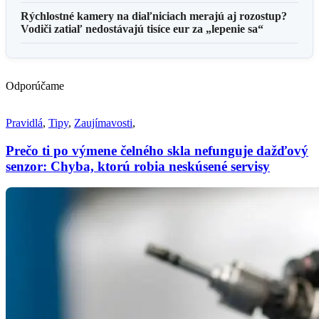
Rýchlostné kamery na diaľniciach merajú aj rozostup?
Vodiči zatiaľ nedostávajú tisíce eur za „lepenie sa“
Odporúčame
Pravidlá
,
Tipy
,
Zaujímavosti
,
Prečo ti po výmene čelného skla nefunguje dažďový
senzor: Chyba, ktorú robia neskúsené servisy