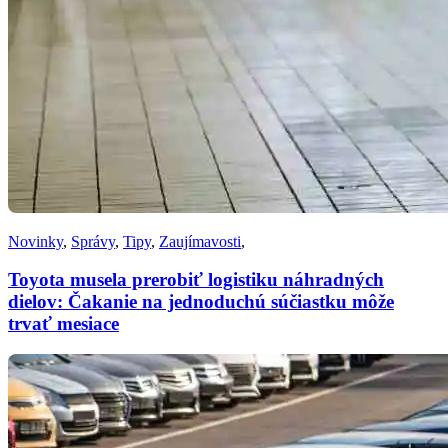
Novinky
,
Správy
,
Tipy
,
Zaujímavosti
,
Toyota musela prerobiť logistiku náhradných
dielov: Čakanie na jednoduchú súčiastku môže
trvať mesiace