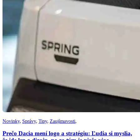
Novinky
,
Správy
,
Tipy
,
Zaujímavosti
,
Prečo Dacia mení logo a stratégiu: Ľudia si myslia,