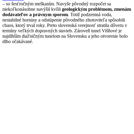
– so šesťročným meškaním. Navyše pôvodný rozpočet sa
niekoľkonásobne navýšil kvôli
geologickým problémom, zmenám
dodávateľov a právnym sporom
. Totiž podzemná voda,
nestabilné horniny a odstúpenie pôvodného zhotoviteľa spôsobili
chaos, ktorý trval roky. Preto slovenská verejnosť stratila dôveru v
termíny veľkých dopravných stavieb. Zároveň tunel Višňové je
najdlhším diaľničným tunelom na Slovensku a jeho otvorenie bolo
dlho očakávané.