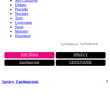
Suv/Crossover
Elektro
Pravidlá
Novinky
Testy
Cestovanie
Šport
Motorky
Horoskop
TOP TÉMA
SPRÁVY
Zaujímavosti
CESTOVANIE
Správy
,
Zaujímavosti
,
0
Česi razia tunel k Poľsku: Nová trasa
spojí Prahu s Vroclav, no Slováci
vedia, ako dlho to môže trvať