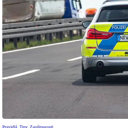
Pravidlá
,
Tipy
,
Zaujímavosti
,