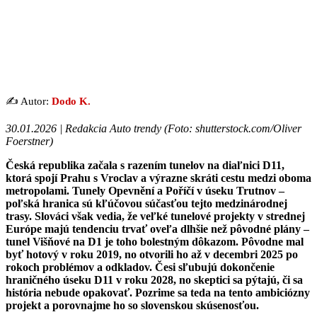
✍️ Autor:
Dodo K.
30.01.2026 | Redakcia Auto trendy (Foto: shutterstock.com/Oliver
Foerstner)
Česká republika začala s razením tunelov na diaľnici D11,
ktorá spojí Prahu s Vroclav a výrazne skráti cestu medzi oboma
metropolami. Tunely Opevnění a Poříčí v úseku Trutnov –
poľská hranica sú kľúčovou súčasťou tejto medzinárodnej
trasy. Slováci však vedia, že veľké tunelové projekty v strednej
Európe majú tendenciu trvať oveľa dlhšie než pôvodné plány –
tunel Višňové na D1 je toho bolestným dôkazom. Pôvodne mal
byť hotový v roku 2019, no otvorili ho až v decembri 2025 po
rokoch problémov a odkladov. Česi sľubujú dokončenie
hraničného úseku D11 v roku 2028, no skeptici sa pýtajú, či sa
história nebude opakovať. Pozrime sa teda na tento ambiciózny
projekt a porovnajme ho so slovenskou skúsenosťou.