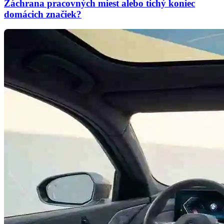
Záchrana pracovných miest alebo tichý koniec
domácich značiek?