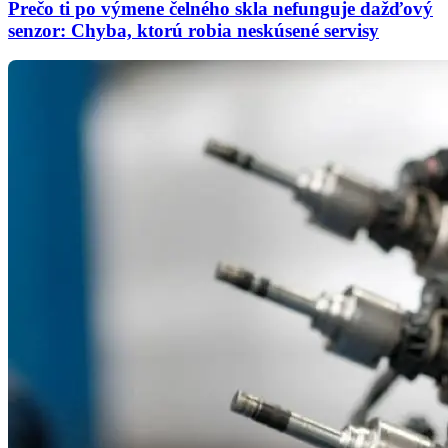
Prečo ti po výmene čelného skla nefunguje dažďový
senzor: Chyba, ktorú robia neskúsené servisy