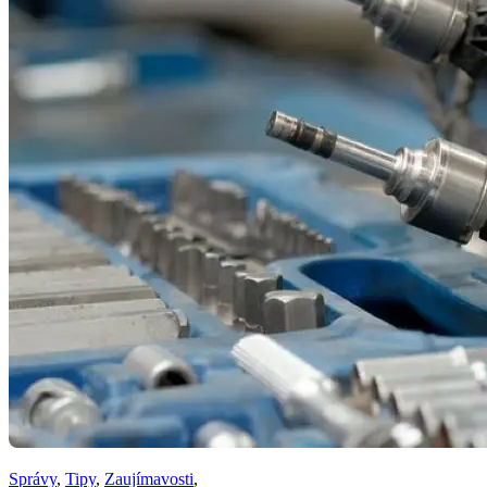
Správy
,
Tipy
,
Zaujímavosti
,