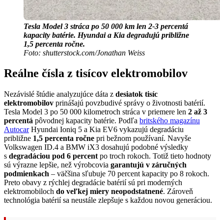
Tesla Model 3 stráca po 50 000 km len 2-3 percentá
kapacity batérie. Hyundai a Kia degradujú približne
1,5 percenta ročne.
Foto: shutterstock.com/Jonathan Weiss
Reálne čísla z tisícov elektromobilov
Nezávislé štúdie analyzujúce dáta z
desiatok tisíc
elektromobilov
prinášajú povzbudivé správy o životnosti batérií.
Tesla Model 3 po 50 000 kilometroch stráca v priemere len
2 až 3
percentá
pôvodnej kapacity batérie. Podľa
britského magazínu
Autocar
Hyundai Ioniq 5 a Kia EV6 vykazujú degradáciu
približne
1,5 percenta ročne
pri bežnom používaní. Navyše
Volkswagen ID.4 a BMW iX3 dosahujú podobné výsledky
s
degradáciou pod 6 percent
po troch rokoch. Totiž tieto hodnoty
sú výrazne lepšie, než výrobcovia
garantujú v záručných
podmienkach
– väčšina sľubuje 70 percent kapacity po 8 rokoch.
Preto obavy z rýchlej degradácie batérií sú pri moderných
elektromobiloch
do veľkej miery neopodstatnené
. Zároveň
technológia batérií sa neustále zlepšuje s každou novou generáciou.