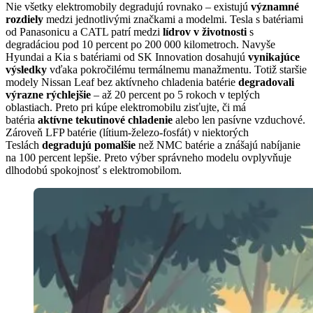
Nie všetky elektromobily degradujú rovnako – existujú
významné
rozdiely
medzi jednotlivými značkami a modelmi. Tesla s batériami
od Panasonicu a CATL patrí medzi
lídrov v životnosti
s
degradáciou pod 10 percent po 200 000 kilometroch. Navyše
Hyundai a Kia s batériami od SK Innovation dosahujú
vynikajúce
výsledky
vďaka pokročilému termálnemu manažmentu. Totiž staršie
modely Nissan Leaf bez aktívneho chladenia batérie
degradovali
výrazne rýchlejšie
– až 20 percent po 5 rokoch v teplých
oblastiach. Preto pri kúpe elektromobilu zisťujte, či má
batéria
aktívne tekutinové chladenie
alebo len pasívne vzduchové.
Zároveň LFP batérie (lítium-železo-fosfát) v niektorých
Teslách
degradujú pomalšie
než NMC batérie a znášajú nabíjanie
na 100 percent lepšie. Preto výber správneho modelu ovplyvňuje
dlhodobú spokojnosť s elektromobilom.