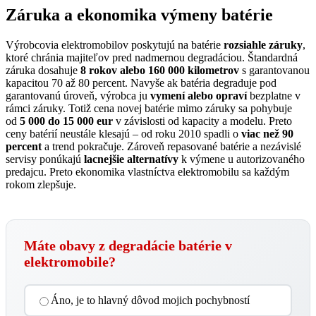
Záruka a ekonomika výmeny batérie
Výrobcovia elektromobilov poskytujú na batérie
rozsiahle záruky
,
ktoré chránia majiteľov pred nadmernou degradáciou. Štandardná
záruka dosahuje
8 rokov alebo 160 000 kilometrov
s garantovanou
kapacitou 70 až 80 percent. Navyše ak batéria degraduje pod
garantovanú úroveň, výrobca ju
vymení alebo opraví
bezplatne v
rámci záruky. Totiž cena novej batérie mimo záruky sa pohybuje
od
5 000 do 15 000 eur
v závislosti od kapacity a modelu. Preto
ceny batérií neustále klesajú – od roku 2010 spadli o
viac než 90
percent
a trend pokračuje. Zároveň repasované batérie a nezávislé
servisy ponúkajú
lacnejšie alternatívy
k výmene u autorizovaného
predajcu. Preto ekonomika vlastníctva elektromobilu sa každým
rokom zlepšuje.
Máte obavy z degradácie batérie v
elektromobile?
Áno, je to hlavný dôvod mojich pochybností