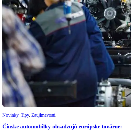
Novinky
,
Tipy
,
Zaujímavosti
,
Čínske automobilky obsadzujú európske továrne: