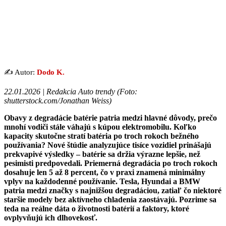
✍️ Autor:
Dodo K.
22.01.2026 | Redakcia Auto trendy (
Foto:
shutterstock.com/Jonathan Weiss
)
Obavy z degradácie batérie patria medzi hlavné dôvody, prečo
mnohí vodiči stále váhajú s kúpou elektromobilu. Koľko
kapacity skutočne stratí batéria po troch rokoch bežného
používania? Nové štúdie analyzujúce tisíce vozidiel prinášajú
prekvapivé výsledky – batérie sa držia výrazne lepšie, než
pesimisti predpovedali. Priemerná degradácia po troch rokoch
dosahuje len 5 až 8 percent, čo v praxi znamená minimálny
vplyv na každodenné používanie. Tesla, Hyundai a BMW
patria medzi značky s najnižšou degradáciou, zatiaľ čo niektoré
staršie modely bez aktívneho chladenia zaostávajú. Pozrime sa
teda na reálne dáta o životnosti batérií a faktory, ktoré
ovplyvňujú ich dlhovekosť.