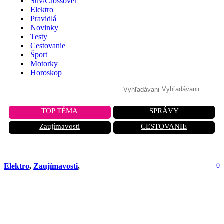
Suv/Crossover
Elektro
Pravidlá
Novinky
Testy
Cestovanie
Šport
Motorky
Horoskop
TOP TÉMA
SPRÁVY
Zaujímavosti
CESTOVANIE
Elektro
,
Zaujímavosti
,
0
Batérie v elektromobiloch po 3
rokoch: Reálne dáta o degradácii vás
prekvapia