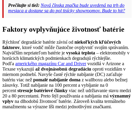
Prečítajte si tiež:
Nová čínska značka bude uvedená na trh do
mesiaca a dostane sa do pol tisícky showroomov. Bude to hit?
Faktory ovplyvňujúce životnosť batérie
Rýchlosť degradácie batérie závisí od
niekoľkých kľúčových
faktorov
, ktoré vodič môže čiastočne ovplyvniť svojím správaním.
Najväčším nepriateľom batérie je
vysoká teplota
– elektromobily v
horúcich klimatických podmienkach degradujú rýchlejšie.
Podľa
amerického magazínu Car and Driver
vozidlá v Arizone a
Texase vykazujú
až dvojnásobnú degradáciu
oproti vozidlám v
miernom podnebí. Navyše časté rýchle nabíjanie (DC) zaťažuje
batériu viac než
pomalé nabíjanie doma
z wallboxu alebo bežnej
zásuvky. Totiž nabíjanie na 100 percent a vybíjanie na 0
percent
stresuje batériové články
viac než udržiavanie stavu medzi
20 a 80 percentami. Preto štýl používania a nabíjania má
významný
vplyv
na dlhodobú životnosť batérie. Zároveň kvalita termálneho
manažmentu sa výrazne líši medzi jednotlivými značkami.