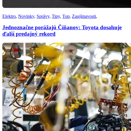
Elektro
,
Novinky
,
Správy
,
Tipy
,
Top
,
Zaujímavosti
,
Jednoznačne porážajú Číňanov: Toyota dosahuje
ďalší predajný rekord