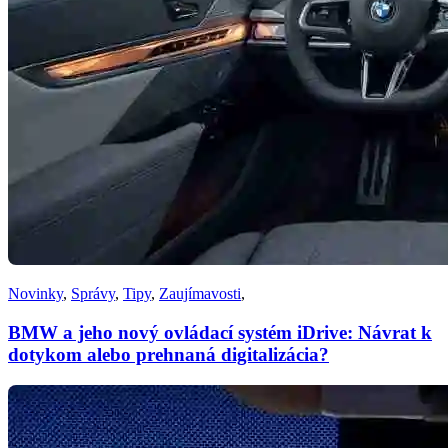
Novinky
,
Správy
,
Tipy
,
Zaujímavosti
,
BMW a jeho nový ovládací systém iDrive: Návrat k
dotykom alebo prehnaná digitalizácia?