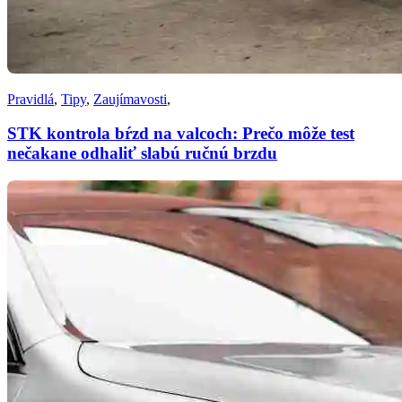
Pravidlá
,
Tipy
,
Zaujímavosti
,
STK kontrola bŕzd na valcoch: Prečo môže test
nečakane odhaliť slabú ručnú brzdu