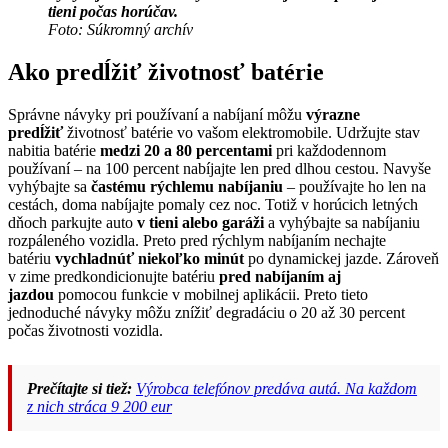
tieni počas horúčav.
Foto: Súkromný archív
Ako predĺžiť životnosť batérie
Správne návyky pri používaní a nabíjaní môžu
výrazne
predĺžiť
životnosť batérie vo vašom elektromobile. Udržujte stav
nabitia batérie
medzi 20 a 80 percentami
pri každodennom
používaní – na 100 percent nabíjajte len pred dlhou cestou. Navyše
vyhýbajte sa
častému rýchlemu nabíjaniu
– používajte ho len na
cestách, doma nabíjajte pomaly cez noc. Totiž v horúcich letných
dňoch parkujte auto
v tieni alebo garáži
a vyhýbajte sa nabíjaniu
rozpáleného vozidla. Preto pred rýchlym nabíjaním nechajte
batériu
vychladnúť niekoľko minút
po dynamickej jazde. Zároveň
v zime predkondicionujte batériu
pred nabíjaním aj
jazdou
pomocou funkcie v mobilnej aplikácii. Preto tieto
jednoduché návyky môžu znížiť degradáciu o 20 až 30 percent
počas životnosti vozidla.
Prečítajte si tiež:
Výrobca telefónov predáva autá. Na každom
z nich stráca 9 200 eur