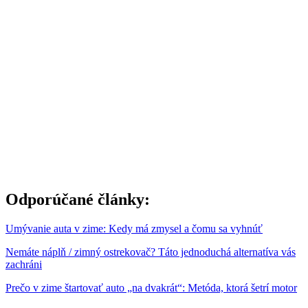
Odporúčané články:
Umývanie auta v zime: Kedy má zmysel a čomu sa vyhnúť
Nemáte náplň / zimný ostrekovač? Táto jednoduchá alternatíva vás
zachráni
Prečo v zime štartovať auto „na dvakrát“: Metóda, ktorá šetrí motor