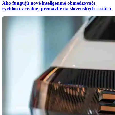
Ako fungujú nové inteligentné obmedzovače
rýchlosti v reálnej premávke na slovenských cestách