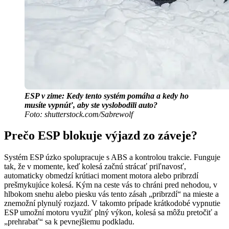
ESP v zime: Kedy tento systém pomáha a kedy ho
musíte vypnúť, aby ste vyslobodili auto?
Foto: shutterstock.com/Sabrewolf
Prečo ESP blokuje výjazd zo záveje?
Systém ESP úzko spolupracuje s ABS a kontrolou trakcie. Funguje
tak, že v momente, keď kolesá začnú strácať priľnavosť,
automaticky obmedzí krútiaci moment motora alebo pribrzdí
prešmykujúce kolesá. Kým na ceste vás to chráni pred nehodou, v
hlbokom snehu alebo piesku vás tento zásah „pribrzdí“ na mieste a
znemožní plynulý rozjazd. V takomto prípade krátkodobé vypnutie
ESP umožní motoru využiť plný výkon, kolesá sa môžu pretočiť a
„prehrabať“ sa k pevnejšiemu podkladu.