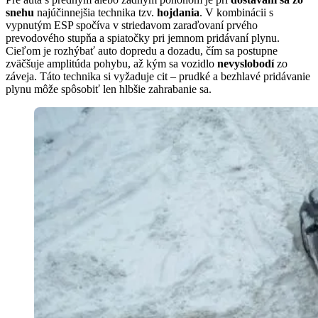
snehu
najúčinnejšia technika tzv.
hojdania
. V kombinácii s
vypnutým ESP spočíva v striedavom zaraďovaní prvého
prevodového stupňa a spiatočky pri jemnom pridávaní plynu.
Cieľom je rozhýbať auto dopredu a dozadu, čím sa postupne
zväčšuje amplitúda pohybu, až kým sa vozidlo
nevyslobodí
zo
záveja. Táto technika si vyžaduje cit – prudké a bezhlavé pridávanie
plynu môže spôsobiť len hlbšie zahrabanie sa.