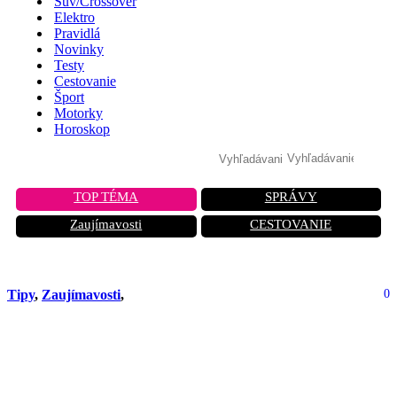
Suv/Crossover
Elektro
Pravidlá
Novinky
Testy
Cestovanie
Šport
Motorky
Horoskop
TOP TÉMA
SPRÁVY
Zaujímavosti
CESTOVANIE
Tipy
,
Zaujímavosti
,
0
ESP v zime: Kedy tento systém
pomáha a kedy ho musíte vypnúť,
aby ste vyslobodili auto?