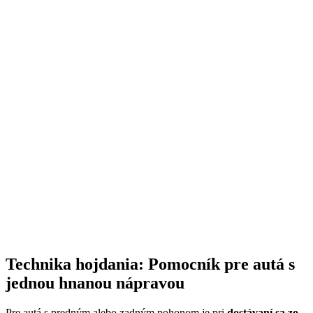
Technika hojdania: Pomocník pre autá s
jednou hnanou nápravou
Pre autá s predným alebo zadným pohonom je pri
dostávaní sa zo