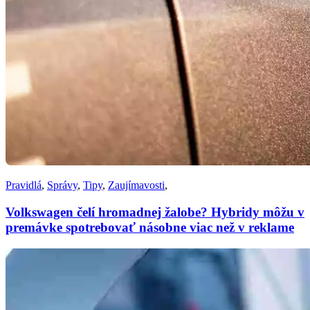
Pravidlá
,
Správy
,
Tipy
,
Zaujímavosti
,
Volkswagen čelí hromadnej žalobe? Hybridy môžu v
premávke spotrebovať násobne viac než v reklame