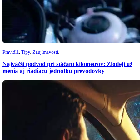
Pravidlá
,
Tipy
,
Zaujímavosti
,
Najväčší podvod pri stáčaní kilometrov: Zlodeji už
menia aj riadiacu jednotku prevodovky