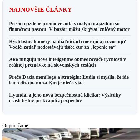
NAJNOVŠIE ČLÁNKY
Prečo ojazdené prémiové autá s malým nájazdom sú
finančnou pascou: V bazári môžu skrývať zničený motor
Rýchlostné kamery na diaľniciach merajú aj rozostup?
Vodiči zatiaľ nedostávajú tisíce eur za „lepenie sa“
Ako fungujú nové inteligentné obmedzovače rýchlosti v
reálnej premávke na slovenských cestách
Prečo Dacia mení logo a stratégiu: Ľudia si myslia, že ide
len o dizajn, no za tým je niečo viac
Hyundai a jeho nová bezpečnostná klietka: Výsledky
crash testov prekvapili aj expertov
Odporúčame