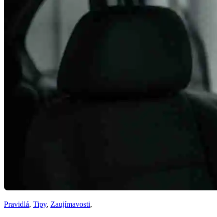
Pravidlá
,
Tipy
,
Zaujímavosti
,