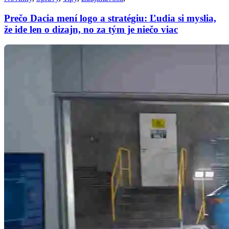
Prečo Dacia mení logo a stratégiu: Ľudia si myslia,
že ide len o dizajn, no za tým je niečo viac