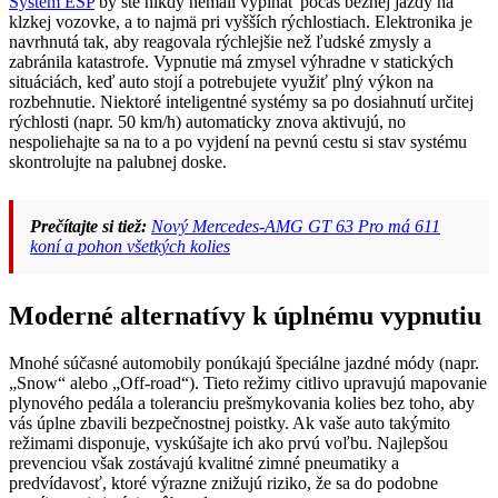
Systém ESP
by ste nikdy nemali vypínať počas bežnej jazdy na
klzkej vozovke, a to najmä pri vyšších rýchlostiach. Elektronika je
navrhnutá tak, aby reagovala rýchlejšie než ľudské zmysly a
zabránila katastrofe. Vypnutie má zmysel výhradne v statických
situáciách, keď auto stojí a potrebujete využiť plný výkon na
rozbehnutie. Niektoré inteligentné systémy sa po dosiahnutí určitej
rýchlosti (napr. 50 km/h) automaticky znova aktivujú, no
nespoliehajte sa na to a po vyjdení na pevnú cestu si stav systému
skontrolujte na palubnej doske.
Prečítajte si tiež:
Nový Mercedes-AMG GT 63 Pro má 611
koní a pohon všetkých kolies
Moderné alternatívy k úplnému vypnutiu
Mnohé súčasné automobily ponúkajú špeciálne jazdné módy (napr.
„Snow“ alebo „Off-road“). Tieto režimy citlivo upravujú mapovanie
plynového pedála a toleranciu prešmykovania kolies bez toho, aby
vás úplne zbavili bezpečnostnej poistky. Ak vaše auto takýmito
režimami disponuje, vyskúšajte ich ako prvú voľbu. Najlepšou
prevenciou však zostávajú kvalitné zimné pneumatiky a
predvídavosť, ktoré výrazne znižujú riziko, že sa do podobne