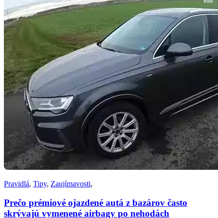
Pravidlá
,
Tipy
,
Zaujímavosti
,
Prečo prémiové ojazdené autá z bazárov často
skrývajú vymenené airbagy po nehodách