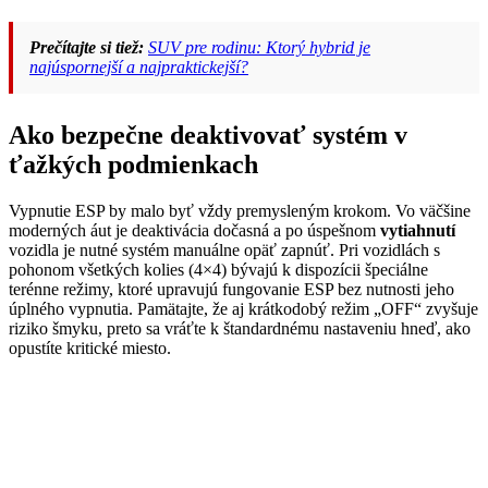
Prečítajte si tiež:
SUV pre rodinu: Ktorý hybrid je
najúspornejší a najpraktickejší?
Ako bezpečne deaktivovať systém v
ťažkých podmienkach
Vypnutie ESP by malo byť vždy premysleným krokom. Vo väčšine
moderných áut je deaktivácia dočasná a po úspešnom
vytiahnutí
vozidla je nutné systém manuálne opäť zapnúť. Pri vozidlách s
pohonom všetkých kolies (4×4) bývajú k dispozícii špeciálne
terénne režimy, ktoré upravujú fungovanie ESP bez nutnosti jeho
úplného vypnutia. Pamätajte, že aj krátkodobý režim „OFF“ zvyšuje
riziko šmyku, preto sa vráťte k štandardnému nastaveniu hneď, ako
opustíte kritické miesto.