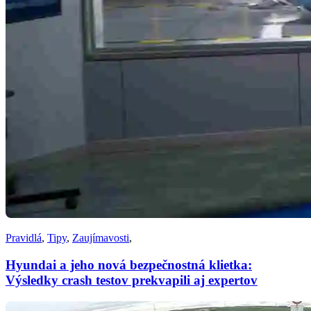
Pravidlá
,
Tipy
,
Zaujímavosti
,
Hyundai a jeho nová bezpečnostná klietka:
Výsledky crash testov prekvapili aj expertov