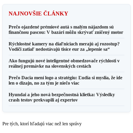
NAJNOVŠIE ČLÁNKY
Prečo ojazdené prémiové autá s malým nájazdom sú
finančnou pascou: V bazári môžu skrývať zničený motor
Rýchlostné kamery na diaľniciach merajú aj rozostup?
Vodiči zatiaľ nedostávajú tisíce eur za „lepenie sa“
Ako fungujú nové inteligentné obmedzovače rýchlosti v
reálnej premávke na slovenských cestách
Prečo Dacia mení logo a stratégiu: Ľudia si myslia, že ide
len o dizajn, no za tým je niečo viac
Hyundai a jeho nová bezpečnostná klietka: Výsledky
crash testov prekvapili aj expertov
Pre tých, ktorí hľadajú viac než len správy