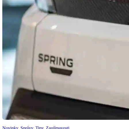
Novinky
,
Správy
,
Tipy
,
Zaujímavosti
,