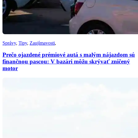
Správy
,
Tipy
,
Zaujímavosti
,
Prečo ojazdené prémiové autá s malým nájazdom sú
finančnou pascou: V bazári môžu skrývať zničený
motor