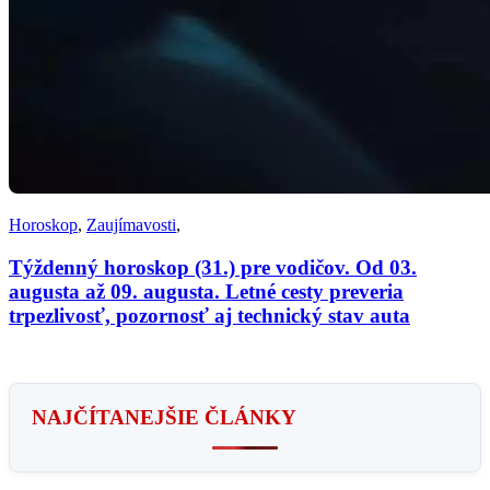
Horoskop
,
Zaujímavosti
,
Týždenný horoskop (31.) pre vodičov. Od 03.
augusta až 09. augusta. Letné cesty preveria
trpezlivosť, pozornosť aj technický stav auta
NAJČÍTANEJŠIE ČLÁNKY