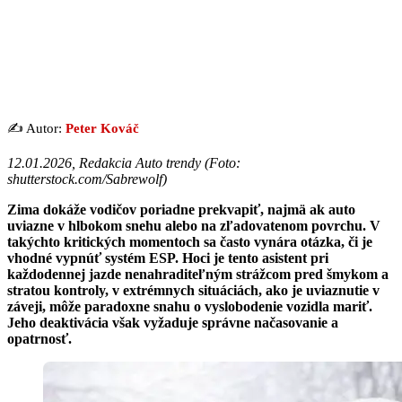
✍️ Autor:
Peter Kováč
12.01.2026, Redakcia Auto trendy (
Foto:
shutterstock.com/Sabrewolf
)
Zima dokáže vodičov poriadne prekvapiť, najmä ak auto
uviazne v hlbokom snehu alebo na zľadovatenom povrchu. V
takýchto kritických momentoch sa často vynára otázka, či je
vhodné vypnúť systém ESP. Hoci je tento asistent pri
každodennej jazde nenahraditeľným strážcom pred šmykom a
stratou kontroly, v extrémnych situáciách, ako je uviaznutie v
záveji, môže paradoxne snahu o vyslobodenie vozidla mariť.
Jeho deaktivácia však vyžaduje správne načasovanie a
opatrnosť.