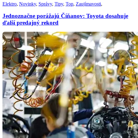
Elektro
,
Novinky
,
Správy
,
Tipy
,
Top
,
Zaujímavosti
,
Jednoznačne porážajú Číňanov: Toyota dosahuje
ďalší predajný rekord