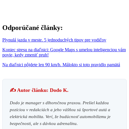
Odporúčané články:
Plynulá jazda v meste. 5 jednoduchých tipov pre vodičov
Koniec stresu na diaľnici: Google Maps s umelou inteligenciou vám
povie, kedy zmeniť pruh!
Na diaľnici pôjdete len 90 km/h. Málokto si toto pravidlo pamätá
✍️ Autor článku: Dodo K.
Dodo je manager s dlhoročnou praxou. Prešiel každou
pozíciou v redakciách a jeho vášňou sú športové autá a
elektrická mobilita. Verí, že budúcnosť automobilizmu je
bezpečnosti, ale s dávkou adrenalínu.