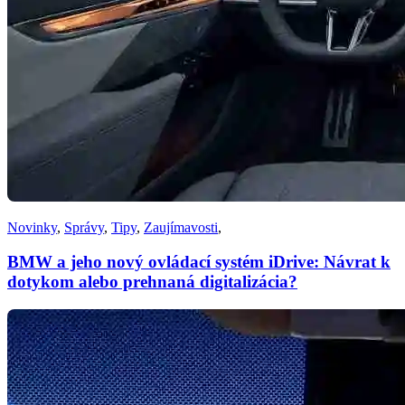
Novinky
,
Správy
,
Tipy
,
Zaujímavosti
,
BMW a jeho nový ovládací systém iDrive: Návrat k
dotykom alebo prehnaná digitalizácia?