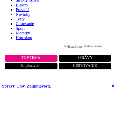
Suv/Crossover
Elektro
Pravidlá
Novinky
Testy
Cestovanie
Šport
Motorky
Horoskop
TOP TÉMA
SPRÁVY
Zaujímavosti
CESTOVANIE
Správy
,
Tipy
,
Zaujímavosti
,
0
Jazdíte v daždi len na denných
svetlách? Robíte najväčšiu chybu a
hrozí vám pokuta!