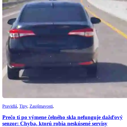
Pravidlá
,
Tipy
,
Zaujímavosti
,
Prečo ti po výmene čelného skla nefunguje dažďový
senzor: Chyba, ktorú robia neskúsené servisy