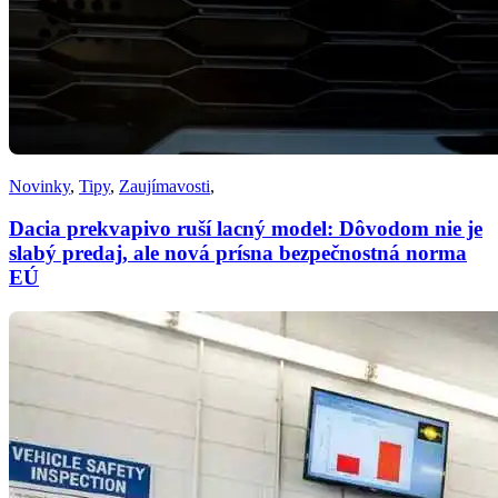
Novinky
,
Tipy
,
Zaujímavosti
,
Dacia prekvapivo ruší lacný model: Dôvodom nie je
slabý predaj, ale nová prísna bezpečnostná norma
EÚ