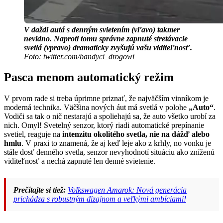
V daždi autá s denným svietením (vľavo) takmer
nevidno. Naproti tomu správne zapnuté stretávacie
svetlá (vpravo) dramaticky zvyšujú vašu viditeľnosť.
Foto: twitter.com/bandyci_drogowi
Pasca menom automatický režim
V prvom rade si treba úprimne priznať, že najväčším vinníkom je
moderná technika. Väčšina nových áut má svetlá v polohe
„Auto“
.
Vodiči sa tak o nič nestarajú a spoliehajú sa, že auto všetko urobí za
nich. Omyl! Svetelný senzor, ktorý riadi automatické prepínanie
svetiel, reaguje na
intenzitu okolitého svetla, nie na dážď alebo
hmlu
. V praxi to znamená, že aj keď leje ako z krhly, no vonku je
stále dosť denného svetla, senzor nevyhodnotí situáciu ako zníženú
viditeľnosť a nechá zapnuté len denné svietenie.
Prečítajte si tiež:
Volkswagen Amarok: Nová generácia
prichádza s robustným dizajnom a veľkými ambíciami!