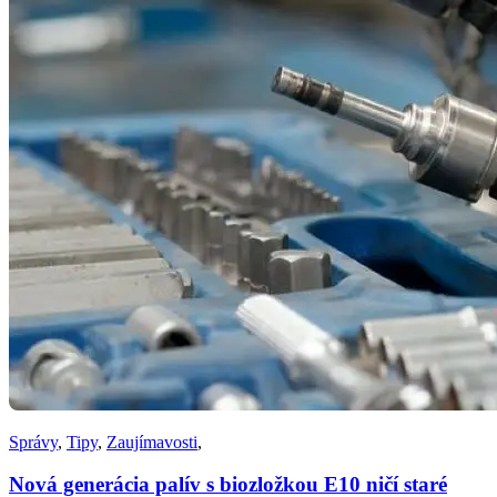
Správy
,
Tipy
,
Zaujímavosti
,
Nová generácia palív s biozložkou E10 ničí staré