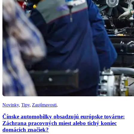
Novinky
,
Tipy
,
Zaujímavosti
,
Čínske automobilky obsadzujú európske továrne:
Záchrana pracovných miest alebo tichý koniec
domácich značiek?