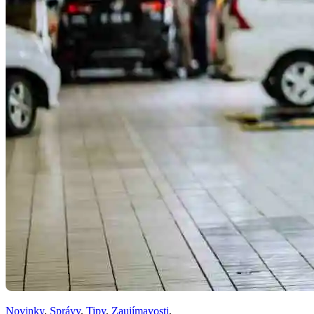
Novinky
,
Správy
,
Tipy
,
Zaujímavosti
,