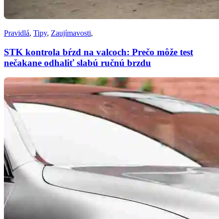
Pravidlá
,
Tipy
,
Zaujímavosti
,
STK kontrola bŕzd na valcoch: Prečo môže test
nečakane odhaliť slabú ručnú brzdu