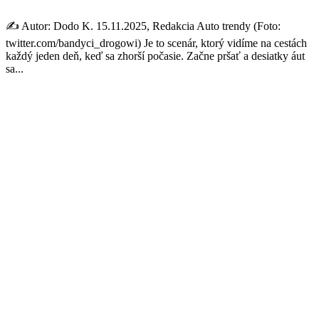
✍️ Autor: Dodo K. 15.11.2025, Redakcia Auto trendy (Foto:
twitter.com/bandyci_drogowi) Je to scenár, ktorý vidíme na cestách
každý jeden deň, keď sa zhorší počasie. Začne pršať a desiatky áut
sa...