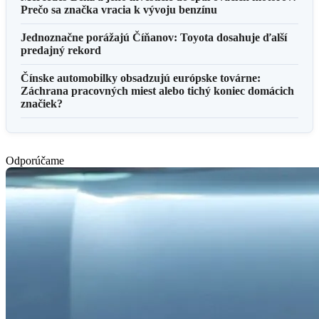
Prečo sa značka vracia k vývoju benzínu
Jednoznačne porážajú Číňanov: Toyota dosahuje ďalší
predajný rekord
Čínske automobilky obsadzujú európske továrne:
Záchrana pracovných miest alebo tichý koniec domácich
značiek?
Odporúčame