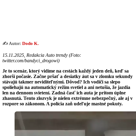
✍️ Autor:
Dodo K.
15.11.2025, Redakcia Auto trendy (
Foto:
twitter.com/bandyci_drogowi
)
Je to scenár, ktorý vidíme na cestách každý jeden deň, keď sa
zhorší počasie. Začne pršať a desiatky áut sa v zlomku sekundy
stávajú takmer neviditeľnými. Dôvod? Ich vodiči sa slepo
spoliehajú na automatický režim svetiel a ani netušia, že jazdia
len na dennom svietení. Zadná časť ich auta je pritom úplne
zhasnutá. Tento zlozvyk je nielen extrémne nebezpečný, ale aj v
rozpore so zákonom. A polícia zaň udeľuje mastné pokuty.