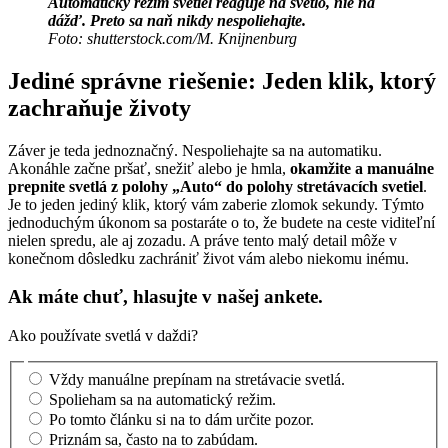
Automatický režim svetiel reaguje na svetlo, nie na
dážď. Preto sa naň nikdy nespoliehajte.
Foto: shutterstock.com/M. Knijnenburg
Jediné správne riešenie: Jeden klik, ktorý
zachraňuje životy
Záver je teda jednoznačný. Nespoliehajte sa na automatiku.
Akonáhle začne pršať, snežiť alebo je hmla,
okamžite a manuálne
prepnite svetlá z polohy „Auto“ do polohy stretávacích svetiel
.
Je to jeden jediný klik, ktorý vám zaberie zlomok sekundy. Týmto
jednoduchým úkonom sa postaráte o to, že budete na ceste viditeľní
nielen spredu, ale aj zozadu. A práve tento malý detail môže v
konečnom dôsledku zachrániť život vám alebo niekomu inému.
Ak máte chuť, hlasujte v našej ankete.
Ako používate svetlá v daždi?
Vždy manuálne prepínam na stretávacie svetlá.
Spolieham sa na automatický režim.
Po tomto článku si na to dám určite pozor.
Priznám sa, často na to zabúdam.