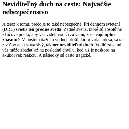
Neviditeľný duch na ceste: Najväčšie
nebezpečenstvo
A teraz k tomu, prečo je to také nebezpečné. Pri dennom svietení
(DRL) svietia
len predné svetlá
. Zadné svetlá, ktoré sú absolútne
kľúčové pre to, aby vás videli vodiči za vami, zostávajú
úplne
zhasnuté
. V hustom daždi a vodnej triešti, ktorú víria kolesá, sa tak
z vášho auta stáva sivý, takmer
neviditeľný duch
. Vodič za vami
vás môže zbadať až na poslednú chvíľu, keď už je neskoro na
akúkoľvek reakciu. A následky sú často tragické.