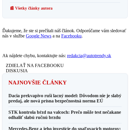
📰 Všetky články autora
Ďakujeme, že ste si prečítali náš článok. Odporúčame vám sledovať
nás v službe
Google News
a na
Facebooku
.
Ak nájdete chybu, kontaktujte nás:
redakcia@autotrendy.sk
ZDIELAŤ NA FACEBOOKU
DISKUSIA
NAJNOVŠIE ČLÁNKY
Dacia prekvapivo ruší lacný model: Dôvodom nie je slabý
predaj, ale nová prísna bezpečnostná norma EÚ
STK kontrola bŕzd na valcoch: Prečo môže test nečakane
odhaliť slabú ručnú brzdu
Mercedes-Benz a jeho investície do spaľovacích motorov: