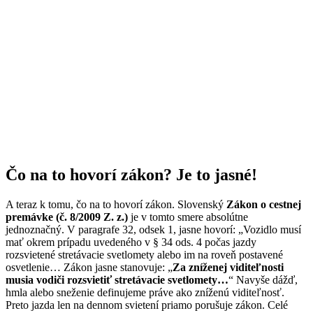
Čo na to hovorí zákon? Je to jasné!
A teraz k tomu, čo na to hovorí zákon. Slovenský
Zákon o cestnej
premávke (č. 8/2009 Z. z.)
je v tomto smere absolútne
jednoznačný. V paragrafe 32, odsek 1, jasne hovorí: „Vozidlo musí
mať okrem prípadu uvedeného v § 34 ods. 4 počas jazdy
rozsvietené stretávacie svetlomety alebo im na roveň postavené
osvetlenie… Zákon jasne stanovuje: „
Za zníženej viditeľnosti
musia vodiči rozsvietiť stretávacie svetlomety…
“ Navyše dážď,
hmla alebo sneženie definujeme práve ako zníženú viditeľnosť.
Preto jazda len na dennom svietení priamo porušuje zákon. Celé