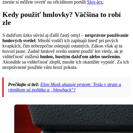
znenie si môžete overiť na oficiálnom portáli
Slov-lex
.
Kedy použiť hmlovky? Väčšina to robí
zle
S dažďom úzko súvisí aj ďalší častý omyl –
nesprávne používanie
hmlových svetiel
. Mnohí vodiči ich zapínajú hneď pri prvých
kvapkách, čím nebezpečne oslepujú ostatných. Zákon však aj tu
hovorí jasne. Zadné hmlové svetlo smiete použiť len vtedy, ak je
viditeľnosť znížená
hmlou, hustým dažďom alebo snežením
.
Akonáhle sa viditeľnosť zlepší, musíte ich okamžite vypnúť. Za ich
neoprávnené použitie vám hrozí pokuta.
Prečítajte si tiež:
Elon Musk ukazuje prstom: Tesla v strate a
vinníkom sú politika a „blowback“!