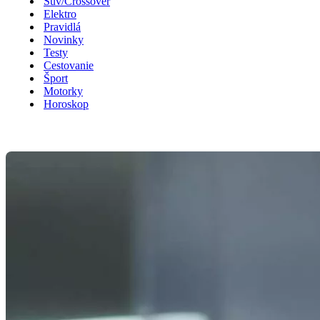
Suv/Crossover
Elektro
Pravidlá
Novinky
Testy
Cestovanie
Šport
Motorky
Horoskop