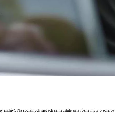
ní: Čo je pravda a čo nie?
rchív). Na sociálnych sieťach sa neustále šíria rôzne mýty o šoférovan