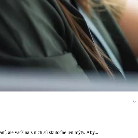
0
í, ale väčšina z nich sú skutočne len mýty. Aby...