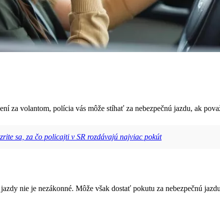
jedení za volantom, polícia vás môže stíhať za nebezpečnú jazdu, ak pov
rite sa, za čo policajti v SR rozdávajú najviac pokút
jazdy nie je nezákonné. Môže však dostať pokutu za nebezpečnú jazdu