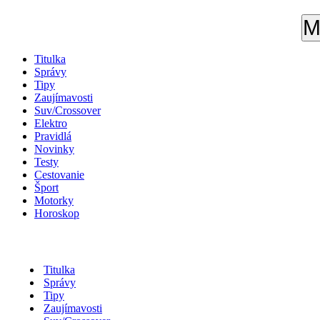
M
Titulka
Správy
Tipy
Zaujímavosti
Suv/Crossover
Elektro
Pravidlá
Novinky
Testy
Cestovanie
Šport
Motorky
Horoskop
Titulka
Správy
Tipy
Zaujímavosti