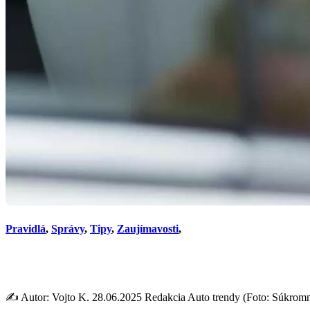
Pravidlá
,
Správy
,
Tipy
,
Zaujímavosti
,
Najčastejšie mýty o šoférova
✍️ Autor: Vojto K. 28.06.2025 Redakcia Auto trendy (Foto: Súkromný a