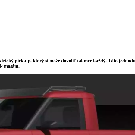
ktrický pick-up, ktorý si môže dovoliť takmer každý. Táto jednod
u k masám.