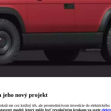
a jeho nový projekt
krát nie cez knižný trh, ale prostredníctvom investície do elektrického
edstavený model, ktorý môže byť revolučným krokom vo svete
elekt