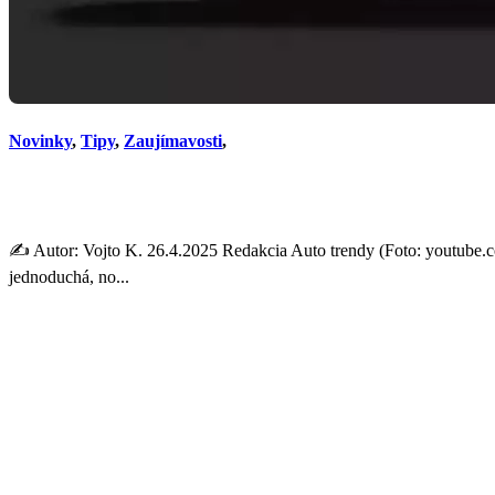
Novinky
,
Tipy
,
Zaujímavosti
,
Pick-up budúcnosti za cenu,
✍️ Autor: Vojto K. 26.4.2025 Redakcia Auto trendy (Foto: youtube.c
jednoduchá, no...