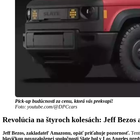
Pick-up budúcnosti za cenu, ktorá vás prekvapí!
Foto: youtube.com/@DPCcars
Revolúcia na štyroch kolesách: Jeff Bezos 
Jeff Bezos, zakladateľ Amazonu, opäť priťahuje pozornosť.
Tento
hlavičkou novozaloženej spoločnosti Slate bol v Los Angeles pr