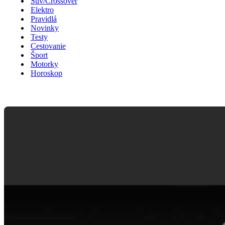
Suv/Crossover
Elektro
Pravidlá
Novinky
Testy
Cestovanie
Šport
Motorky
Horoskop