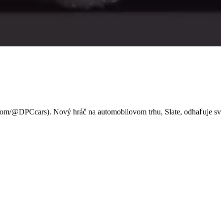
 ktorá vás prekvapí!
om/@DPCcars). Nový hráč na automobilovom trhu, Slate, odhaľuje svoj