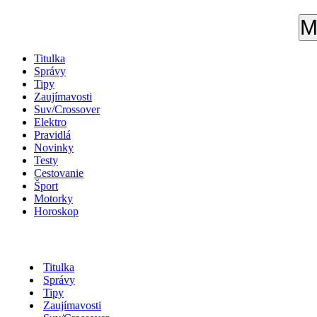
M
Titulka
Správy
Tipy
Zaujímavosti
Suv/Crossover
Elektro
Pravidlá
Novinky
Testy
Cestovanie
Šport
Motorky
Horoskop
Titulka
Správy
Tipy
Zaujímavosti