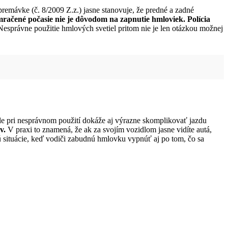
remávke (č. 8/2009 Z.z.) jasne stanovuje, že predné a zadné
račené počasie nie je dôvodom na zapnutie hmloviek. Polícia
esprávne použitie hmlových svetiel pritom nie je len otázkou možnej
ale pri nesprávnom použití dokáže aj výrazne skomplikovať jazdu
v.
V praxi to znamená, že ak za svojím vozidlom jasne vidíte autá,
jú situácie, keď vodiči zabudnú hmlovku vypnúť aj po tom, čo sa