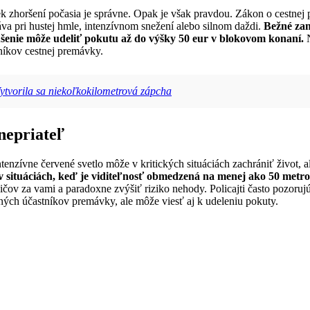
 zhoršení počasia je správne. Opak je však pravdou. Zákon o cestnej p
áva pri hustej hmle, intenzívnom snežení alebo silnom daždi.
Bežné zam
rušenie môže udeliť pokutu až do výšky 50 eur v blokovom konaní.
N
tníkov cestnej premávky.
 Vytvorila sa niekoľkokilometrová zápcha
nepriateľ
enzívne červené svetlo môže v kritických situáciách zachrániť život, 
situáciách, keď je viditeľnosť obmedzená na menej ako 50 metro
ičov za vami a paradoxne zvýšiť riziko nehody. Policajti často pozoru
tných účastníkov premávky, ale môže viesť aj k udeleniu pokuty.