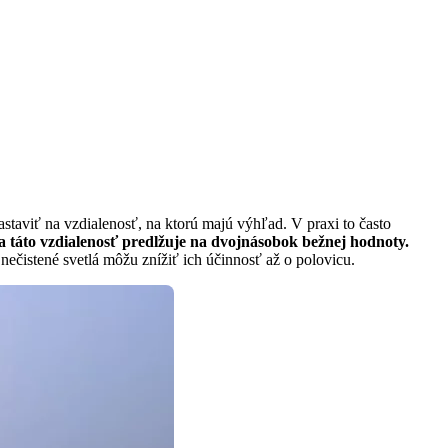
staviť na vzdialenosť, na ktorú majú výhľad. V praxi to často
a táto vzdialenosť predlžuje na dvojnásobok bežnej hodnoty.
ečistené svetlá môžu znížiť ich účinnosť až o polovicu.