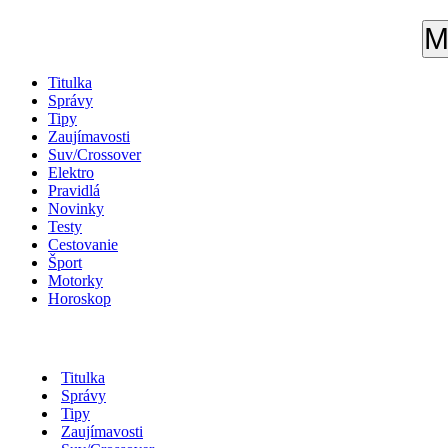
M
Titulka
Správy
Tipy
Zaujímavosti
Suv/Crossover
Elektro
Pravidlá
Novinky
Testy
Cestovanie
Šport
Motorky
Horoskop
Titulka
Správy
Tipy
Zaujímavosti