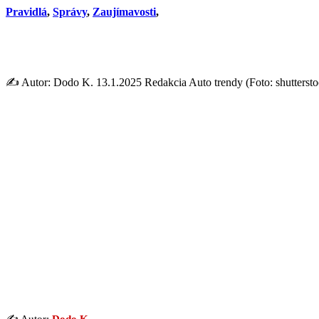
Pravidlá
,
Správy
,
Zaujímavosti
,
Drahý omyl za volantom: Tút
✍️ Autor: Dodo K. 13.1.2025 Redakcia Auto trendy (Foto: shutterstock.
✍️ Autor:
Dodo K.