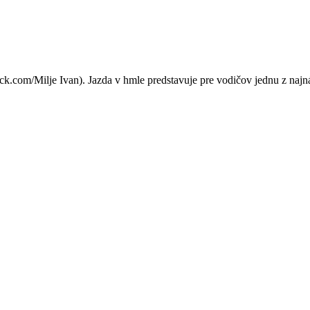
o chybu robí 8 z 10 vodičov
com/Milje Ivan). Jazda v hmle predstavuje pre vodičov jednu z najnároč