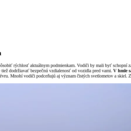
h
spôsobiť rýchlosť aktuálnym podmienkam. Vodiči by mali byť schopní za
e tiež dodržiavať bezpečnú vzdialenosť od vozidla pred vami.
V hmle s
évru. Mnohí vodiči podceňujú aj význam čistých svetlometov a skiel. Zn