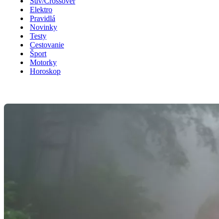
Suv/Crossover
Elektro
Pravidlá
Novinky
Testy
Cestovanie
Šport
Motorky
Horoskop