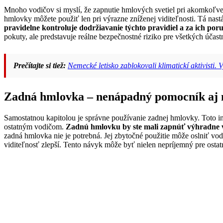
Mnoho vodičov si myslí, že zapnutie hmlových svetiel pri akomkoľvek
hmlovky môžete použiť len pri výrazne zníženej viditeľnosti. Tá nast
pravidelne kontroluje dodržiavanie týchto pravidiel a za ich po
pokuty, ale predstavuje reálne bezpečnostné riziko pre všetkých účas
Prečítajte si tiež:
Nemecké letisko zablokovali klimatickí aktivisti.
Zadná hmlovka – nenápadný pomocník aj 
Samostatnou kapitolou je správne používanie zadnej hmlovky. Toto int
ostatným vodičom.
Zadnú hmlovku by ste mali zapnúť výhradne v 
zadná hmlovka nie je potrebná. Jej zbytočné použitie môže oslniť vod
viditeľnosť zlepší. Tento návyk môže byť nielen nepríjemný pre osta