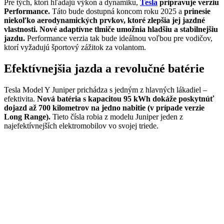
Pre tých, ktorí hľadajú výkon a dynamiku,
Tesla
pripravuje verziu
Performance.
Táto bude dostupná koncom roku 2025 a
prinesie
niekoľko aerodynamických prvkov, ktoré zlepšia jej jazdné
vlastnosti.
Nové adaptívne tlmiče umožnia hladšiu a stabilnejšiu
jazdu.
Performance verzia tak bude ideálnou voľbou pre vodičov,
ktorí vyžadujú športový zážitok za volantom.
Efektívnejšia jazda a revolučné batérie
Tesla Model Y Juniper prichádza s jedným z hlavných lákadiel –
efektivita.
Nová batéria s kapacitou 95 kWh dokáže poskytnúť
dojazd až 700 kilometrov na jedno nabitie (v prípade verzie
Long Range).
Tieto čísla robia z modelu Juniper jeden z
najefektívnejších elektromobilov vo svojej triede.