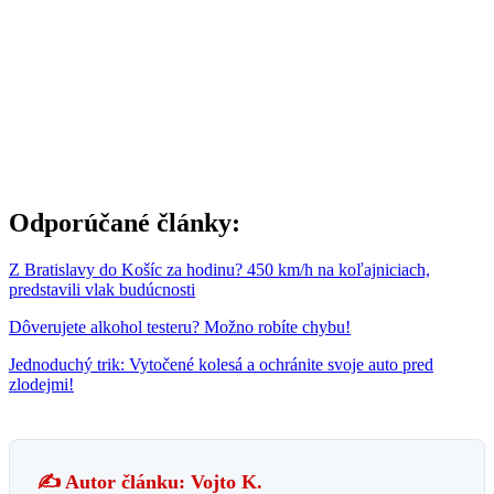
Odporúčané články:
Z Bratislavy do Košíc za hodinu? 450 km/h na koľajniciach,
predstavili vlak budúcnosti
Dôverujete alkohol testeru? Možno robíte chybu!
Jednoduchý trik: Vytočené kolesá a ochránite svoje auto pred
zlodejmi!
✍️ Autor článku: Vojto K.