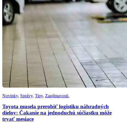
Novinky
,
Správy
,
Tipy
,
Zaujímavosti
,
Toyota musela prerobiť logistiku náhradných
dielov: Čakanie na jednoduchú súčiastku môže
trvať mesiace