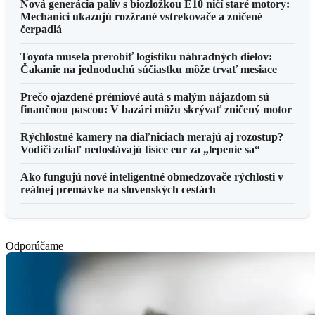
Nová generácia palív s biozložkou E10 ničí staré motory:
Mechanici ukazujú rozžrané vstrekovače a zničené
čerpadlá
Toyota musela prerobiť logistiku náhradných dielov:
Čakanie na jednoduchú súčiastku môže trvať mesiace
Prečo ojazdené prémiové autá s malým nájazdom sú
finančnou pascou: V bazári môžu skrývať zničený motor
Rýchlostné kamery na diaľniciach merajú aj rozostup?
Vodiči zatiaľ nedostávajú tisíce eur za „lepenie sa“
Ako fungujú nové inteligentné obmedzovače rýchlosti v
reálnej premávke na slovenských cestách
Odporúčame