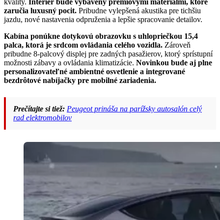
kvality.
Interiér bude vybavený prémiovými materiálmi, ktoré
zaručia luxusný pocit.
Pribudne vylepšená akustika pre tichšiu
jazdu, nové nastavenia odpruženia a lepšie spracovanie detailov.
Kabína ponúkne dotykovú obrazovku s uhlopriečkou 15,4
palca, ktorá je srdcom ovládania celého vozidla.
Zároveň
pribudne 8-palcový displej pre zadných pasažierov, ktorý sprístupní
možnosti zábavy a ovládania klimatizácie.
Novinkou bude aj plne
personalizovateľné ambientné osvetlenie a integrované
bezdrôtové nabíjačky pre mobilné zariadenia.
Prečítajte si tiež:
Peugeot prináša na parížsky autosalón celý
rad elektromobilov