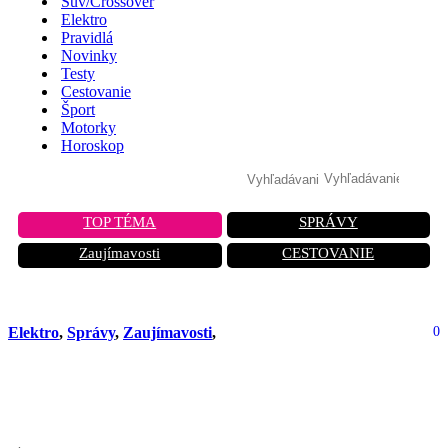
Suv/Crossover
Elektro
Pravidlá
Novinky
Testy
Cestovanie
Šport
Motorky
Horoskop
TOP TÉMA
SPRÁVY
Zaujímavosti
CESTOVANIE
Elektro
,
Správy
,
Zaujímavosti
,
0
Elon Musk sľubuje elektrickú
revolúciu roku 2025!