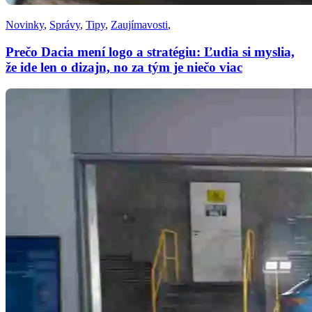
Novinky
,
Správy
,
Tipy
,
Zaujímavosti
,
Prečo Dacia mení logo a stratégiu: Ľudia si myslia,
že ide len o dizajn, no za tým je niečo viac