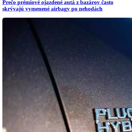
Prečo prémiové ojazdené autá z bazárov často
skrývajú vymenené airbagy po nehodách