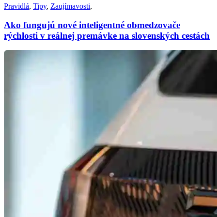
Pravidlá
,
Tipy
,
Zaujímavosti
,
Ako fungujú nové inteligentné obmedzovače
rýchlosti v reálnej premávke na slovenských cestách