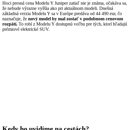
Hoci presná cena Modelu Y Juniper zatiaľ nie je známa, očakáva sa,
že nebude výrazne vyššia ako pri aktuálnom modeli. Dnešná
základná verzia Modelu Y sa v Európe predáva od 44 490 eur, čo
naznačuje, že
nový model by mal zostať v podobnom cenovom
rozpätí.
To robí z Modelu Y dostupnú voľbu pre tých, ktorí hľadajú
prémiové elektrické SUV.
Kedy ho uvidíme na cestách?