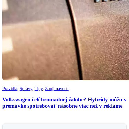
Pravidlá
,
Správy
,
Tipy
,
Zaujímavosti
,
Volkswagen čelí hromadnej žalobe? Hybridy môžu v
premávke spotrebovať násobne viac než v reklame