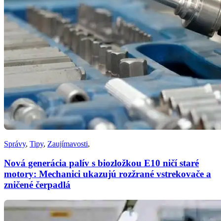
Správy
,
Tipy
,
Zaujímavosti
,
Nová generácia palív s biozložkou E10 ničí staré
motory: Mechanici ukazujú rozžrané vstrekovače a
zničené čerpadlá