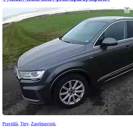
Pravidlá
,
Tipy
,
Zaujímavosti
,