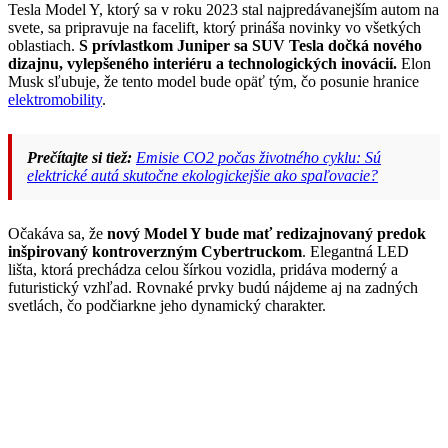
Tesla Model Y, ktorý sa v roku 2023 stal najpredávanejším autom na
svete, sa pripravuje na facelift, ktorý prináša novinky vo všetkých
oblastiach.
S prívlastkom Juniper sa SUV Tesla dočká nového
dizajnu, vylepšeného interiéru a technologických inovácií.
Elon
Musk sľubuje, že tento model bude opäť tým, čo posunie hranice
elektromobility
.
Prečítajte si tiež:
Emisie CO2 počas životného cyklu: Sú
elektrické autá skutočne ekologickejšie ako spaľovacie?
Očakáva sa, že
nový Model Y bude mať redizajnovaný predok
inšpirovaný kontroverzným Cybertruckom
. Elegantná LED
lišta, ktorá prechádza celou šírkou vozidla, pridáva moderný a
futuristický vzhľad. Rovnaké prvky budú nájdeme aj na zadných
svetlách, čo podčiarkne jeho dynamický charakter.