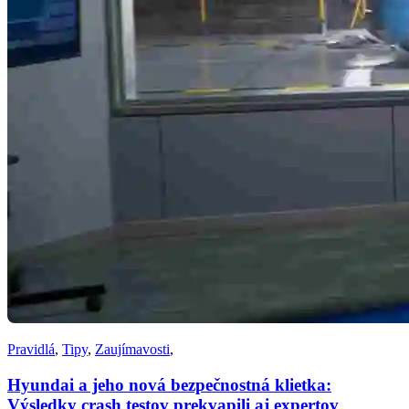
Pravidlá
,
Tipy
,
Zaujímavosti
,
Hyundai a jeho nová bezpečnostná klietka:
Výsledky crash testov prekvapili aj expertov