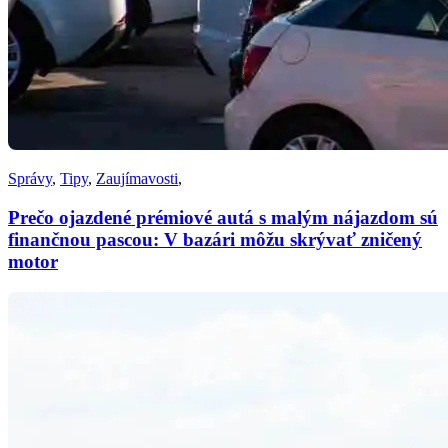
Správy
,
Tipy
,
Zaujímavosti
,
Prečo ojazdené prémiové autá s malým nájazdom sú
finančnou pascou: V bazári môžu skrývať zničený
motor