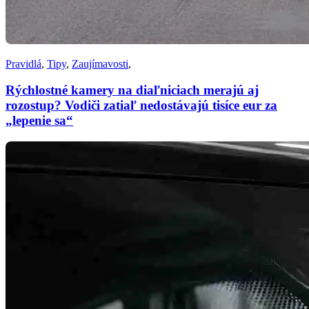
Pravidlá
,
Tipy
,
Zaujímavosti
,
Rýchlostné kamery na diaľniciach merajú aj
rozostup? Vodiči zatiaľ nedostávajú tisíce eur za
„lepenie sa“