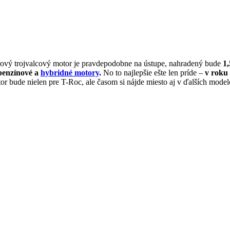
trový trojvalcový motor je pravdepodobne na ústupe, nahradený bude
1,
benzínové a
hybridné motory
.
No to najlepšie ešte len príde –
v roku 
r bude nielen pre T-Roc, ale časom si nájde miesto aj v ďalších mod