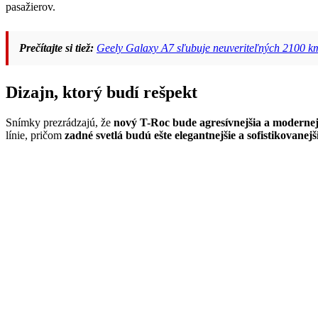
pasažierov.
Prečítajte si tiež:
Geely Galaxy A7 sľubuje neuveriteľných 2100 k
Dizajn, ktorý budí rešpekt
Snímky prezrádzajú, že
nový T-Roc bude agresívnejšia a modernej
línie, pričom
zadné svetlá budú ešte elegantnejšie a sofistikovanejši