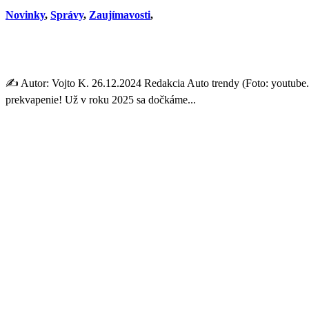
Novinky
,
Správy
,
Zaujímavosti
,
Prvý full hybrid od Volkswa
✍️ Autor: Vojto K. 26.12.2024 Redakcia Auto trendy (Foto: youtube.
prekvapenie! Už v roku 2025 sa dočkáme...