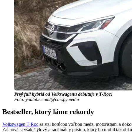
Prvý full hybrid od Volkswagenu debutuje v T-Roc!
Foto: youtube.com/@carspymedia
Bestseller, ktorý láme rekordy
Volkswagen T-Roc
sa stal horúcou voľbou medzi motoristami a doko
Zachová si však štýlový a racionálny prístup, ktorý ho urobil tak ob