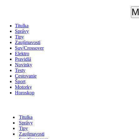
M
Titulka
Správy
Tipy
Zaujímavosti
Suv/Crossover
Elektro
Pravidlá
Novinky
Testy
Cestovanie
Šport
Motorky
Horoskop
Titulka
Správy
Tipy
Zaujímavosti