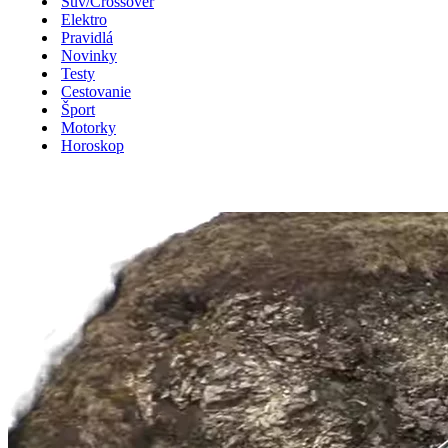
Suv/Crossover
Elektro
Pravidlá
Novinky
Testy
Cestovanie
Šport
Motorky
Horoskop