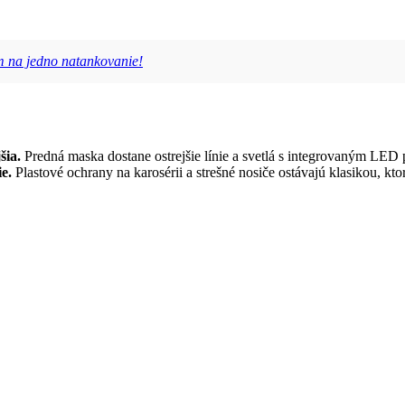
m na jedno natankovanie!
šia.
Predná maska dostane ostrejšie línie a svetlá s integrovaným LED p
e.
Plastové ochrany na karosérii a strešné nosiče ostávajú klasikou, kt