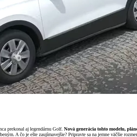
nca prekonal aj legendárnu Golf.
Nová generácia tohto modelu, pláno
ľúbeným. A čo je ešte zaujímavejšie? Pripravte sa na jemne väčšie rozme