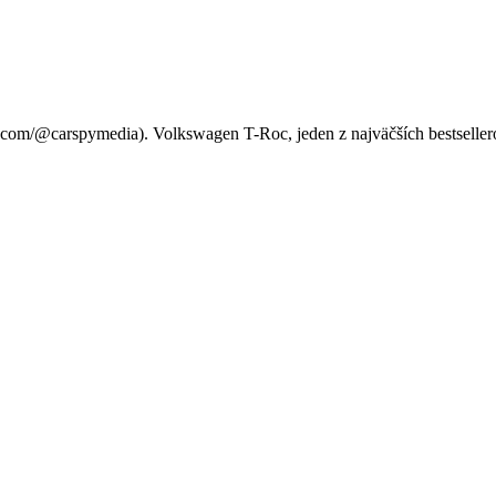
genu debutuje v T-Roc!
com/@carspymedia). Volkswagen T-Roc, jeden z najväčších bestsellero