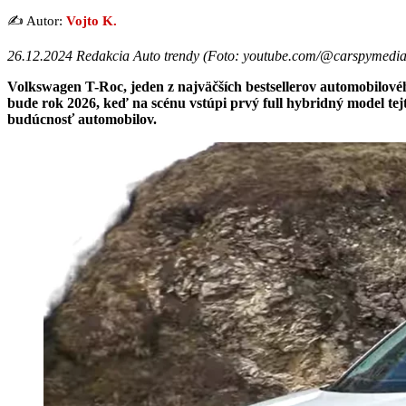
✍️ Autor:
Vojto K.
26.12.2024 Redakcia Auto trendy (
Foto: youtube.com/@carspymedi
Volkswagen T-Roc, jeden z najväčších bestsellerov automobilové
bude rok 2026, keď na scénu vstúpi prvý full hybridný model tej
budúcnosť automobilov.