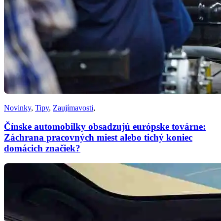
Novinky
,
Tipy
,
Zaujímavosti
,
Čínske automobilky obsadzujú európske továrne:
Záchrana pracovných miest alebo tichý koniec
domácich značiek?