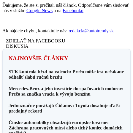
Ďakujeme, že ste si prečítali náš článok. Odporúčame vám sledovať
nás v službe
Google News
a na
Facebooku
.
Ak nájdete chybu, kontaktujte nás:
redakcia@autotrendy.sk
ZDIELAŤ NA FACEBOOKU
DISKUSIA
NAJNOVŠIE ČLÁNKY
STK kontrola bŕzd na valcoch: Prečo môže test nečakane
odhaliť slabú ručnú brzdu
Mercedes-Benz a jeho investície do spaľovacích motorov:
Prečo sa značka vracia k vývoju benzínu
Jednoznačne porážajú Číňanov: Toyota dosahuje ďalší
predajný rekord
Čínske automobilky obsadzujú európske továrne:
Záchrana pracovných miest alebo tichý koniec domácich