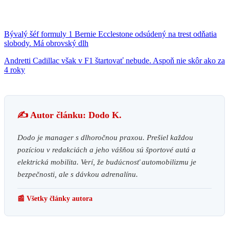
Bývalý šéf formuly 1 Bernie Ecclestone odsúdený na trest odňatia
slobody. Má obrovský dlh
Andretti Cadillac však v F1 štartovať nebude. Aspoň nie skôr ako za
4 roky
✍️ Autor článku: Dodo K.
Dodo je manager s dlhoročnou praxou. Prešiel každou
pozíciou v redakciách a jeho vášňou sú športové autá a
elektrická mobilita. Verí, že budúcnosť automobilizmu je
bezpečnosti, ale s dávkou adrenalínu.
📰 Všetky články autora