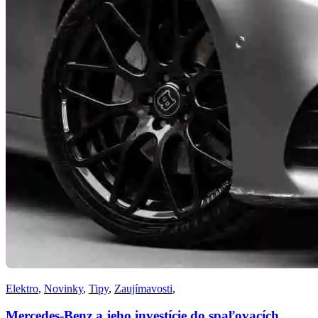
Elektro
,
Novinky
,
Tipy
,
Zaujímavosti
,
Mercedes-Benz a jeho investície do spaľovacích