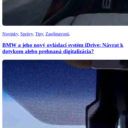
Novinky
,
Správy
,
Tipy
,
Zaujímavosti
,
BMW a jeho nový ovládací systém iDrive: Návrat k
dotykom alebo prehnaná digitalizácia?