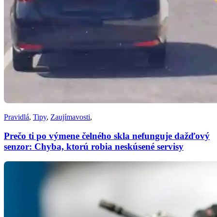
Pravidlá
,
Tipy
,
Zaujímavosti
,
Prečo ti po výmene čelného skla nefunguje dažďový
senzor: Chyba, ktorú robia neskúsené servisy