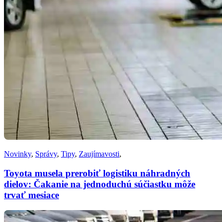
Novinky
,
Správy
,
Tipy
,
Zaujímavosti
,
Toyota musela prerobiť logistiku náhradných
dielov: Čakanie na jednoduchú súčiastku môže
trvať mesiace