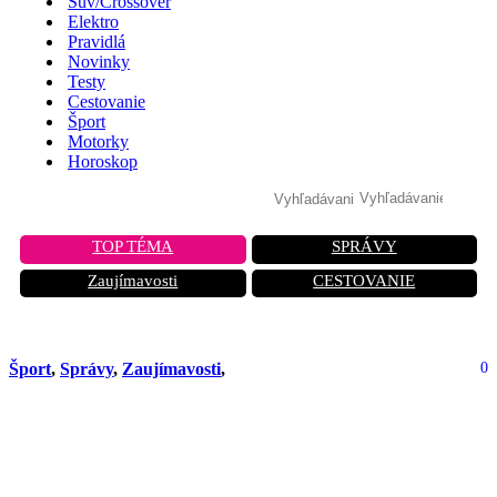
Suv/Crossover
Elektro
Pravidlá
Novinky
Testy
Cestovanie
Šport
Motorky
Horoskop
TOP TÉMA
SPRÁVY
Zaujímavosti
CESTOVANIE
Šport
,
Správy
,
Zaujímavosti
,
0
Michael Schumacher, prvé verejné
vystúpenie po 11 rokoch. Zúčastnil sa
na svadbe svojej dcéry