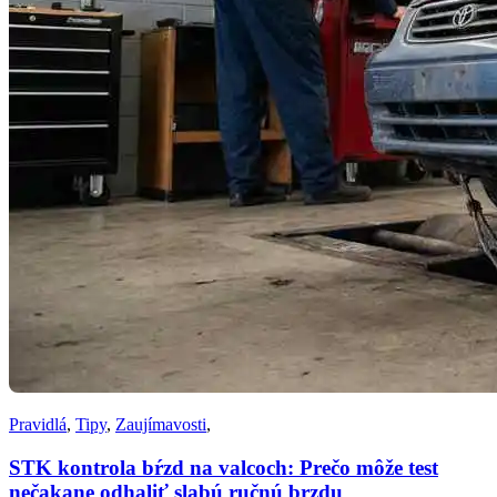
Pravidlá
,
Tipy
,
Zaujímavosti
,
STK kontrola bŕzd na valcoch: Prečo môže test
nečakane odhaliť slabú ručnú brzdu