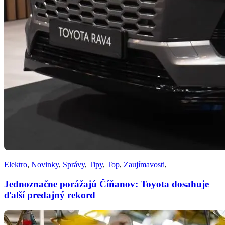
Elektro
,
Novinky
,
Správy
,
Tipy
,
Top
,
Zaujímavosti
,
Jednoznačne porážajú Číňanov: Toyota dosahuje
ďalší predajný rekord