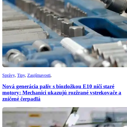
Správy
,
Tipy
,
Zaujímavosti
,
Nová generácia palív s biozložkou E10 ničí staré
motory: Mechanici ukazujú rozžrané vstrekovače a
zničené čerpadlá