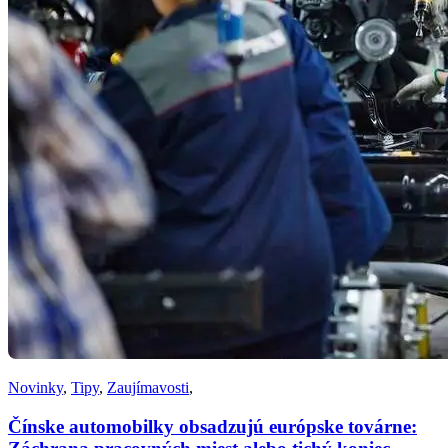
Novinky
,
Tipy
,
Zaujímavosti
,
Čínske automobilky obsadzujú európske továrne: