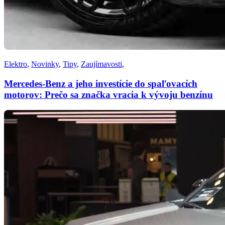
Elektro
,
Novinky
,
Tipy
,
Zaujímavosti
,
Mercedes-Benz a jeho investície do spaľovacích
motorov: Prečo sa značka vracia k vývoju benzínu