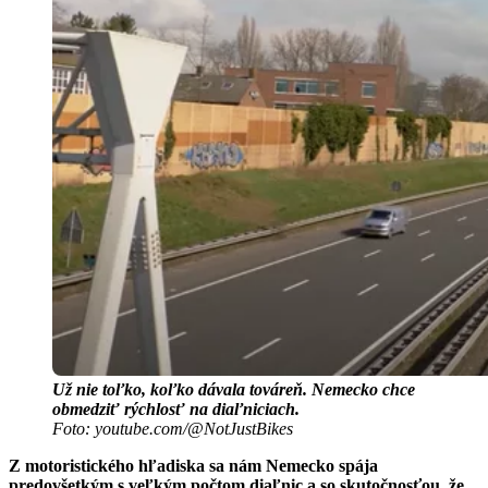
Už nie toľko, koľko dávala továreň. Nemecko chce
obmedziť rýchlosť na diaľniciach.
Foto: youtube.com/@NotJustBikes
Z motoristického hľadiska sa nám Nemecko spája
predovšetkým s veľkým počtom diaľnic a so skutočnosťou, že