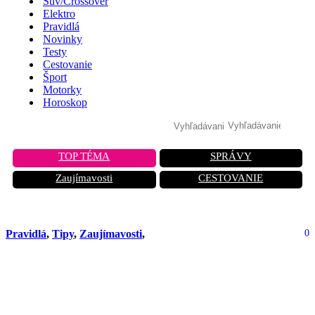
Suv/Crossover
Elektro
Pravidlá
Novinky
Testy
Cestovanie
Šport
Motorky
Horoskop
TOP TÉMA
SPRÁVY
Zaujímavosti
CESTOVANIE
Pravidlá
,
Tipy
,
Zaujímavosti
,
0
Už nie toľko, koľko dávala továreň.
Nemecko chce obmedziť rýchlosť na
diaľniciach