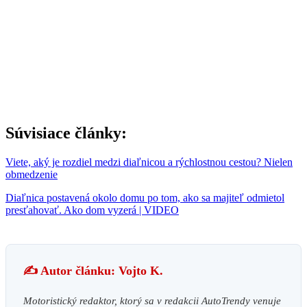
Súvisiace články:
Viete, aký je rozdiel medzi diaľnicou a rýchlostnou cestou? Nielen
obmedzenie
Diaľnica postavená okolo domu po tom, ako sa majiteľ odmietol
presťahovať. Ako dom vyzerá | VIDEO
✍️ Autor článku: Vojto K.
Motoristický redaktor, ktorý sa v redakcii AutoTrendy venuje