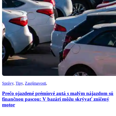
Správy
,
Tipy
,
Zaujímavosti
,
Prečo ojazdené prémiové autá s malým nájazdom sú
finančnou pascou: V bazári môžu skrývať zničený
motor