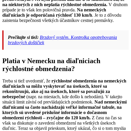
na niektorých z nich neplatia rýchlostné obmedzenia.
V druhom
prípade je to však len polovičná pravda.
Na nemeckých
diaľniciach je odporúčaná rýchlosť 130 km/h
. Je to z dôvodu
zaistenia bezpečnosti všetkých účastníkov cestnej premávky.
Prečítajte si tiež:
Brzdový systém. Kontrolka opotrebovania
brzdových doštičiek
Platia v Nemecku na diaľniciach
rýchlostné obmedzenia?
Treba si tiež uvedomiť, že
rýchlostné obmedzenia na nemeckých
diaľniciach sa môžu vyskytovať na úsekoch, ktoré sa
rekonštruujú, ako aj na úsekoch, ktoré sa považujú za
nebezpečné
(napr. na miestach, kde došlo k nehodám). V takejto
situácii limit závisí od prevládajúcich podmienok.
Nad nemeckými
diaľnicami sa často nachádzajú veľké informačné tabule, na
ktorých sú uvedené príslušné informácie o dočasnom
obmedzení rýchlosti – zvyčajne do 120 km/h.
Z času na čas sa
však sa diskutuje o zavedení obmedzení na všetkých úsekoch
diaľnic. Teraz sa objavil prieskum, ktorý ukázal, čo si o tom myslia