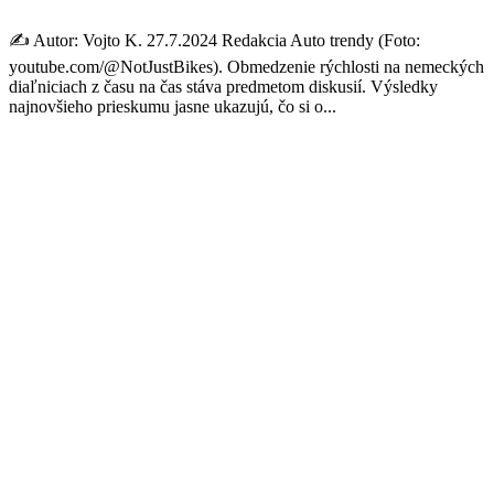
✍️ Autor: Vojto K. 27.7.2024 Redakcia Auto trendy (Foto:
youtube.com/@NotJustBikes). Obmedzenie rýchlosti na nemeckých
diaľniciach z času na čas stáva predmetom diskusií. Výsledky
najnovšieho prieskumu jasne ukazujú, čo si o...