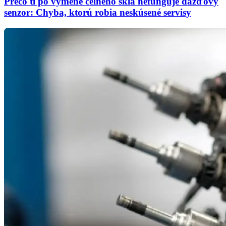
Prečo ti po výmene čelného skla nefunguje dažďový
senzor: Chyba, ktorú robia neskúsené servisy