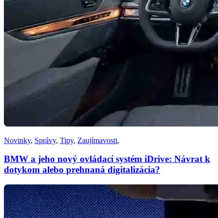
Novinky
,
Správy
,
Tipy
,
Zaujímavosti
,
BMW a jeho nový ovládací systém iDrive: Návrat k
dotykom alebo prehnaná digitalizácia?