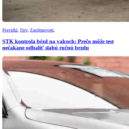
Pravidlá
,
Tipy
,
Zaujímavosti
,
STK kontrola bŕzd na valcoch: Prečo môže test
nečakane odhaliť slabú ručnú brzdu