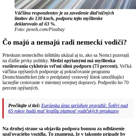
Väčšina respondentov je za zavedenie diaľničných
limitov do 130 km/h,
podporu tejto myšlienke
deklarovalo až 63 %.
Foto: pexels.com/Pixabay
Čo majú a nemajú radi nemeckí vodiči?
Prieskum nemeckého inštitútu ukázal aj to, ako sa Nemci pozerajú
na ďalšie prvky politiky.
Medzi opýtanými má myšlienka
rozširovania cyklotrás veľmi silnú podporu (73 percent).
Veľká
väčšina opýtaných podporuje aj pokračovanie programu
Deutschlandticket (ide o predplatný cestovný lístok umožňujúci
lacnejšie cestovanie v miestnej verejnej doprave). Podporilo ho 70
percent opýtaných.
Prečítajte si tiež:
Európska únia sprísňuje pravidlá: Šoféri nad
65 rokov budú mať kratšiu platnosť vodičských preukazov
Na druhej strane sa objavila podpora bonusu za odhlásenie
spaľovacieho vozidla.
To znamená, že v takomto prípade by