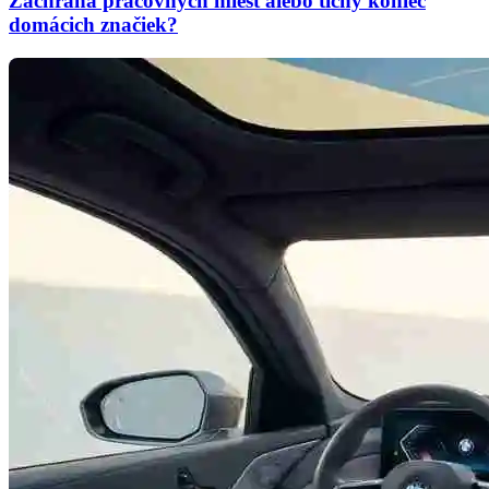
Záchrana pracovných miest alebo tichý koniec
domácich značiek?