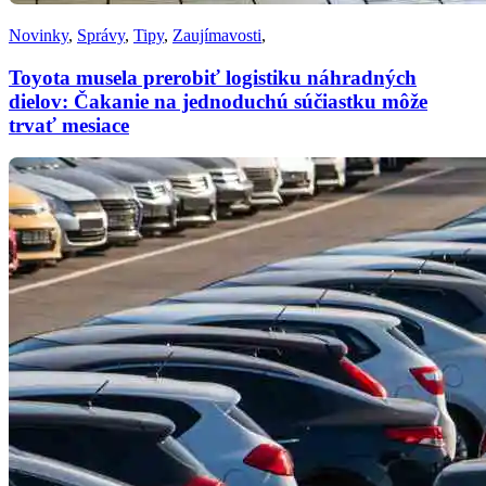
Novinky
,
Správy
,
Tipy
,
Zaujímavosti
,
Toyota musela prerobiť logistiku náhradných
dielov: Čakanie na jednoduchú súčiastku môže
trvať mesiace