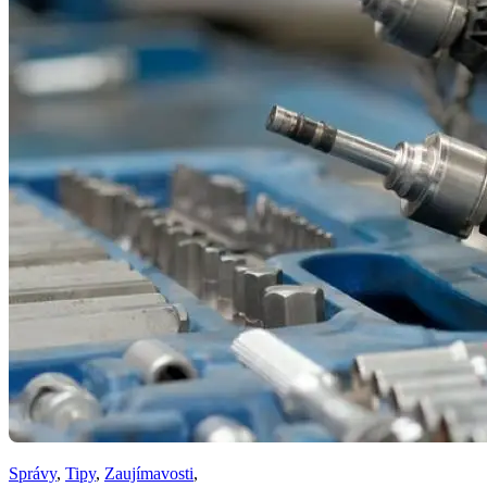
Správy
,
Tipy
,
Zaujímavosti
,