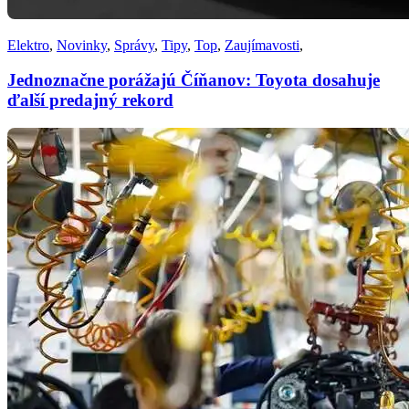
Elektro
,
Novinky
,
Správy
,
Tipy
,
Top
,
Zaujímavosti
,
Jednoznačne porážajú Číňanov: Toyota dosahuje
ďalší predajný rekord