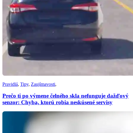
Pravidlá
,
Tipy
,
Zaujímavosti
,
Prečo ti po výmene čelného skla nefunguje dažďový
senzor: Chyba, ktorú robia neskúsené servisy