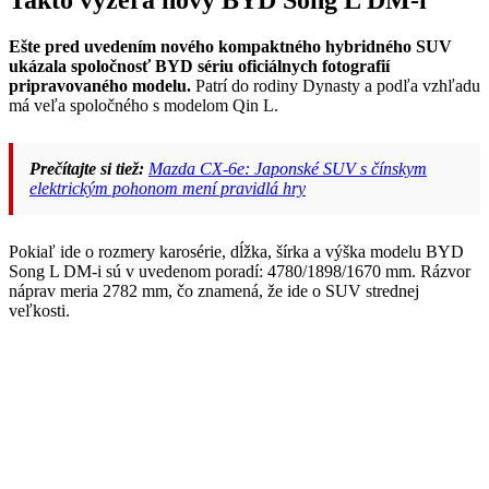
Takto vyzerá nový BYD Song L DM-i
Ešte pred uvedením nového kompaktného hybridného SUV
ukázala spoločnosť BYD sériu oficiálnych fotografií
pripravovaného modelu.
Patrí do rodiny Dynasty a podľa vzhľadu
má veľa spoločného s modelom Qin L.
Prečítajte si tiež:
Mazda CX-6e: Japonské SUV s čínskym
elektrickým pohonom mení pravidlá hry
Pokiaľ ide o rozmery karosérie, dĺžka, šírka a výška modelu BYD
Song L DM-i sú v uvedenom poradí: 4780/1898/1670 mm. Rázvor
náprav meria 2782 mm, čo znamená, že ide o SUV strednej
veľkosti.