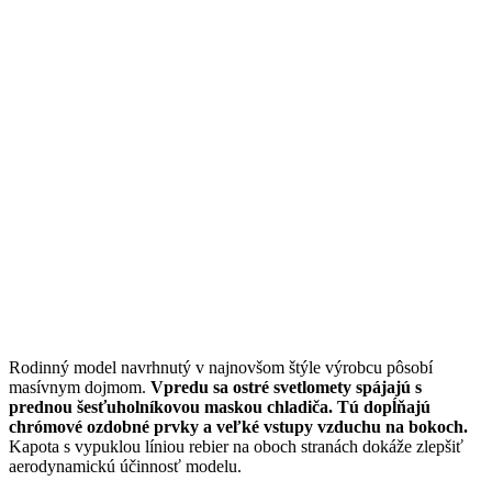
Rodinný model navrhnutý v najnovšom štýle výrobcu pôsobí
masívnym dojmom.
Vpredu sa ostré svetlomety spájajú s
prednou šesťuholníkovou maskou chladiča. Tú dopĺňajú
chrómové ozdobné prvky a veľké vstupy vzduchu na bokoch.
Kapota s vypuklou líniou rebier na oboch stranách dokáže zlepšiť
aerodynamickú účinnosť modelu.