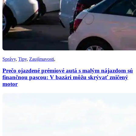
Správy
,
Tipy
,
Zaujímavosti
,
Prečo ojazdené prémiové autá s malým nájazdom sú
finančnou pascou: V bazári môžu skrývať zničený
motor