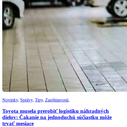
Novinky
,
Správy
,
Tipy
,
Zaujímavosti
,
Toyota musela prerobiť logistiku náhradných
dielov: Čakanie na jednoduchú súčiastku môže
trvať mesiace