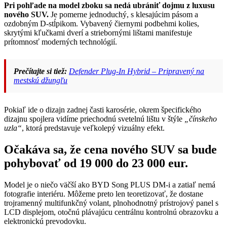
Pri pohľade na model zboku sa nedá ubrániť dojmu z luxusu
nového SUV.
Je pomerne jednoduchý, s klesajúcim pásom a
ozdobným D-stĺpikom. Vybavený čiernymi podbehmi kolies,
skrytými kľučkami dverí a striebornými lištami manifestuje
prítomnosť moderných technológií.
Prečítajte si tiež:
Defender Plug-In Hybrid – Pripravený na
mestskú džungľu
Pokiaľ ide o dizajn zadnej časti karosérie, okrem špecifického
dizajnu spojlera vidíme priechodnú svetelnú lištu v štýle
„čínskeho
uzla“
, ktorá predstavuje veľkolepý vizuálny efekt.
Očakáva sa, že cena nového SUV sa bude
pohybovať od 19 000 do 23 000 eur.
Model je o niečo väčší ako BYD Song PLUS DM-i a zatiaľ nemá
fotografie interiéru. Môžeme preto len teoretizovať, že dostane
trojramenný multifunkčný volant, plnohodnotný prístrojový panel s
LCD displejom, otočnú plávajúcu centrálnu kontrolnú obrazovku a
elektronickú prevodovku.