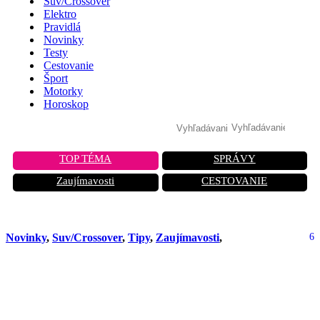
Suv/Crossover
Elektro
Pravidlá
Novinky
Testy
Cestovanie
Šport
Motorky
Horoskop
TOP TÉMA
SPRÁVY
Zaujímavosti
CESTOVANIE
Novinky
,
Suv/Crossover
,
Tipy
,
Zaujímavosti
,
6
BYD dráždi konkurentov oficiálnymi
fotografiami svojho nového
hybridného SUV. Bude ho predávať