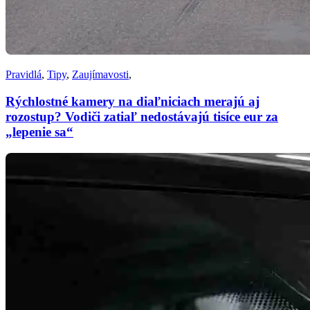
Pravidlá
,
Tipy
,
Zaujímavosti
,
Rýchlostné kamery na diaľniciach merajú aj
rozostup? Vodiči zatiaľ nedostávajú tisíce eur za
„lepenie sa“