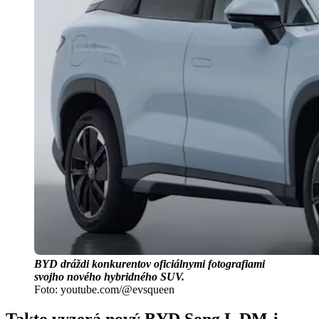
BYD dráždi konkurentov oficiálnymi fotografiami
svojho nového hybridného SUV.
Foto: youtube.com/@evsqueen