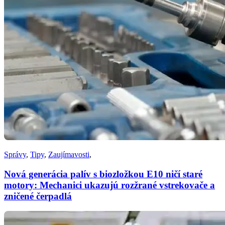
Správy
,
Tipy
,
Zaujímavosti
,
Nová generácia palív s biozložkou E10 ničí staré
motory: Mechanici ukazujú rozžrané vstrekovače a
zničené čerpadlá