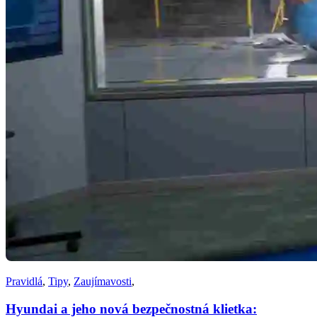
Pravidlá
,
Tipy
,
Zaujímavosti
,
Hyundai a jeho nová bezpečnostná klietka: