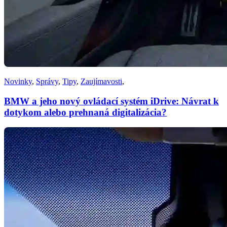
Novinky
,
Správy
,
Tipy
,
Zaujímavosti
,
BMW a jeho nový ovládací systém iDrive: Návrat k
dotykom alebo prehnaná digitalizácia?