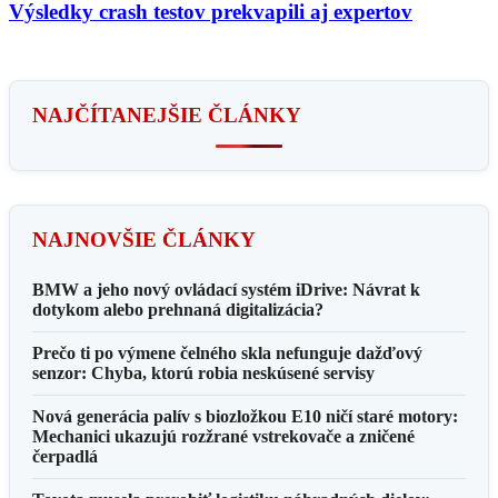
Výsledky crash testov prekvapili aj expertov
NAJČÍTANEJŠIE ČLÁNKY
NAJNOVŠIE ČLÁNKY
BMW a jeho nový ovládací systém iDrive: Návrat k
dotykom alebo prehnaná digitalizácia?
Prečo ti po výmene čelného skla nefunguje dažďový
senzor: Chyba, ktorú robia neskúsené servisy
Nová generácia palív s biozložkou E10 ničí staré motory:
Mechanici ukazujú rozžrané vstrekovače a zničené
čerpadlá