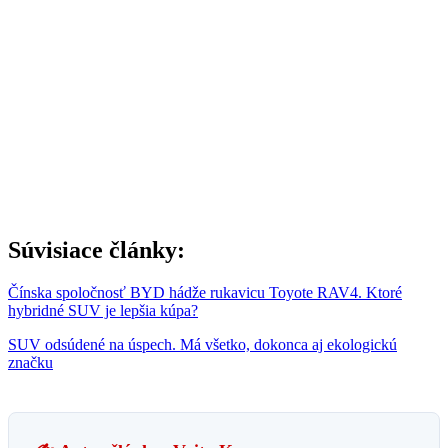
Súvisiace články:
Čínska spoločnosť BYD hádže rukavicu Toyote RAV4. Ktoré
hybridné SUV je lepšia kúpa?
SUV odsúdené na úspech. Má všetko, dokonca aj ekologickú
značku