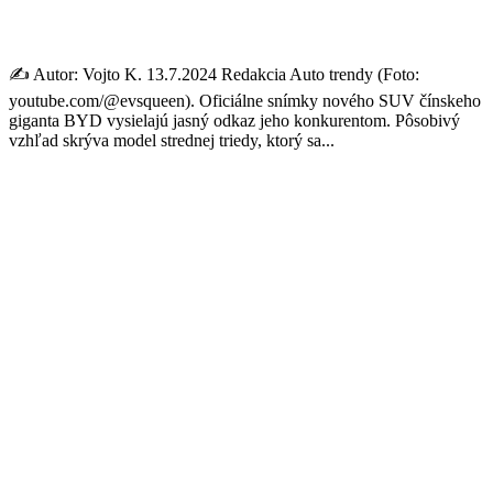
za 19 200 eur
✍️ Autor: Vojto K. 13.7.2024 Redakcia Auto trendy (Foto:
youtube.com/@evsqueen). Oficiálne snímky nového SUV čínskeho
giganta BYD vysielajú jasný odkaz jeho konkurentom. Pôsobivý
vzhľad skrýva model strednej triedy, ktorý sa...