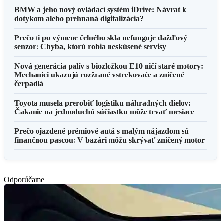
BMW a jeho nový ovládací systém iDrive: Návrat k
dotykom alebo prehnaná digitalizácia?
Prečo ti po výmene čelného skla nefunguje dažďový
senzor: Chyba, ktorú robia neskúsené servisy
Nová generácia palív s biozložkou E10 ničí staré motory:
Mechanici ukazujú rozžrané vstrekovače a zničené
čerpadlá
Toyota musela prerobiť logistiku náhradných dielov:
Čakanie na jednoduchú súčiastku môže trvať mesiace
Prečo ojazdené prémiové autá s malým nájazdom sú
finančnou pascou: V bazári môžu skrývať zničený motor
Odporúčame