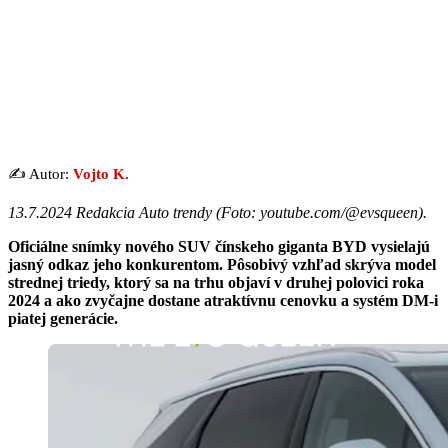
✍️ Autor:
Vojto K.
13.7.2024 Redakcia Auto trendy (Foto: youtube.com/@evsqueen).
Oficiálne snímky nového SUV čínskeho giganta BYD vysielajú
jasný odkaz jeho konkurentom. Pôsobivý vzhľad skrýva model
strednej triedy, ktorý sa na trhu objaví v druhej polovici roka
2024 a ako zvyčajne dostane atraktívnu cenovku a systém DM-i
piatej generácie.