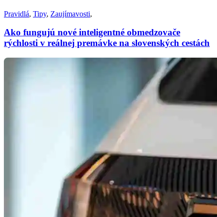
Pravidlá
,
Tipy
,
Zaujímavosti
,
Ako fungujú nové inteligentné obmedzovače
rýchlosti v reálnej premávke na slovenských cestách