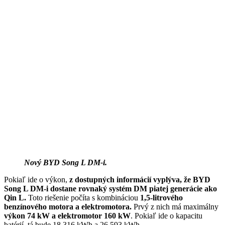
Nový BYD Song L DM-i.
Pokiaľ ide o výkon,
z dostupných informácií vyplýva, že BYD
Song L DM-i dostane rovnaký systém DM piatej generácie ako
Qin L.
Toto riešenie počíta s kombináciou
1,5-litrového
benzínového motora a elektromotora.
Prvý z nich má maximálny
výkon 74 kW a elektromotor 160 kW
. Pokiaľ ide o kapacitu
batérií, tá bude 18 316 kWh a 26 593 kWh.