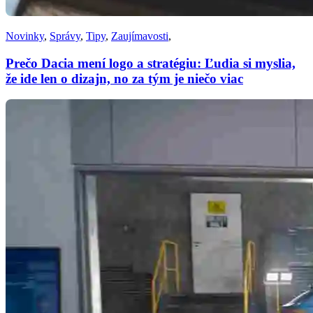
Novinky
,
Správy
,
Tipy
,
Zaujímavosti
,
Prečo Dacia mení logo a stratégiu: Ľudia si myslia,
že ide len o dizajn, no za tým je niečo viac