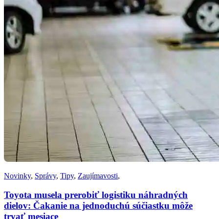
Novinky
,
Správy
,
Tipy
,
Zaujímavosti
,
Toyota musela prerobiť logistiku náhradných
dielov: Čakanie na jednoduchú súčiastku môže
trvať mesiace