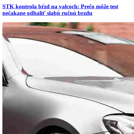
STK kontrola bŕzd na valcoch: Prečo môže test
nečakane odhaliť slabú ručnú brzdu