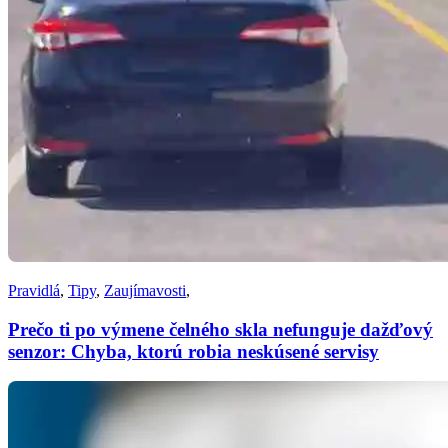
Pravidlá
,
Tipy
,
Zaujímavosti
,
Prečo ti po výmene čelného skla nefunguje dažďový
senzor: Chyba, ktorú robia neskúsené servisy