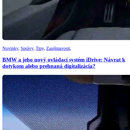
Novinky
,
Správy
,
Tipy
,
Zaujímavosti
,
BMW a jeho nový ovládací systém iDrive: Návrat k
dotykom alebo prehnaná digitalizácia?