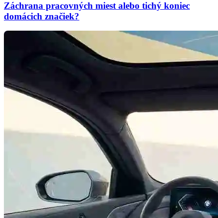
Záchrana pracovných miest alebo tichý koniec
domácich značiek?