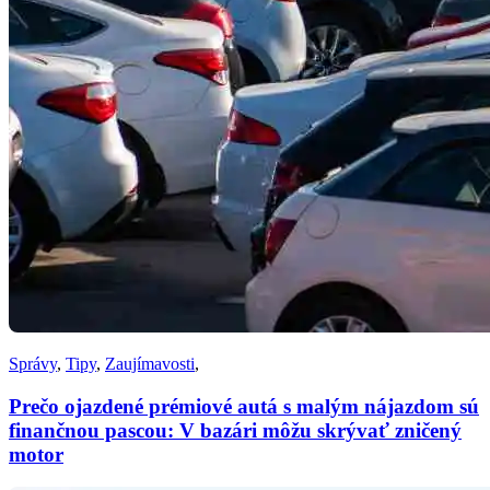
Správy
,
Tipy
,
Zaujímavosti
,
Prečo ojazdené prémiové autá s malým nájazdom sú
finančnou pascou: V bazári môžu skrývať zničený
motor