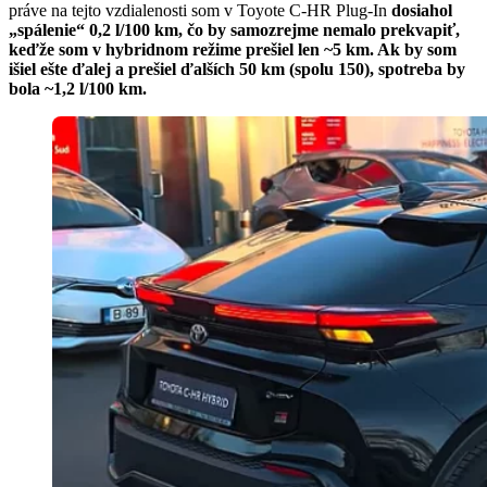
práve na tejto vzdialenosti som v Toyote C-HR Plug-In
dosiahol
„spálenie“ 0,2 l/100 km, čo by samozrejme nemalo prekvapiť,
keďže som v hybridnom režime prešiel len ~5 km. Ak by som
išiel ešte ďalej a prešiel ďalších 50 km (spolu 150), spotreba by
bola ~1,2 l/100 km.