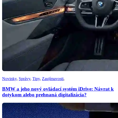
Novinky
,
Správy
,
Tipy
,
Zaujímavosti
,
BMW a jeho nový ovládací systém iDrive: Návrat k
dotykom alebo prehnaná digitalizácia?