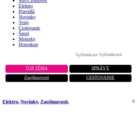
Suv/Crossover
Elektro
Pravidlá
Novinky
Testy
Cestovanie
Šport
Motorky
Horoskop
TOP TÉMA
SPRÁVY
Zaujímavosti
CESTOVANIE
Elektro
,
Novinky
,
Zaujímavosti
,
0
C-HR Plug-In Hybrid: 0,2 l/100 km a
dojazd 95 km v elektrickom režime.
Výsledok testu