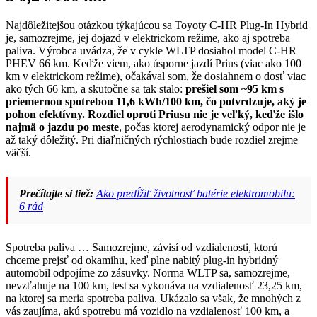
Najdôležitejšou otázkou týkajúcou sa Toyoty C-HR Plug-In Hybrid
je, samozrejme, jej dojazd v elektrickom režime, ako aj spotreba
paliva. Výrobca uvádza, že v cykle WLTP dosiahol model C-HR
PHEV 66 km. Keďže viem, ako úsporne jazdí Prius (viac ako 100
km v elektrickom režime), očakával som, že dosiahnem o dosť viac
ako tých 66 km, a skutočne sa tak stalo:
prešiel som ~95 km s
priemernou spotrebou 11,6 kWh/100 km, čo potvrdzuje, aký je
pohon efektívny. Rozdiel oproti Priusu nie je veľký, keďže išlo
najmä o jazdu po meste
, počas ktorej aerodynamický odpor nie je
až taký dôležitý. Pri diaľničných rýchlostiach bude rozdiel zrejme
väčší.
Prečítajte si tiež:
Ako predĺžiť životnosť batérie elektromobilu:
6 rád
Spotreba paliva … Samozrejme, závisí od vzdialenosti, ktorú
chceme prejsť od okamihu, keď plne nabitý plug-in hybridný
automobil odpojíme zo zásuvky. Norma WLTP sa, samozrejme,
nevzťahuje na 100 km, test sa vykonáva na vzdialenosť 23,25 km,
na ktorej sa meria spotreba paliva. Ukázalo sa však, že mnohých z
vás zaujíma, akú spotrebu má vozidlo na vzdialenosť 100 km, a