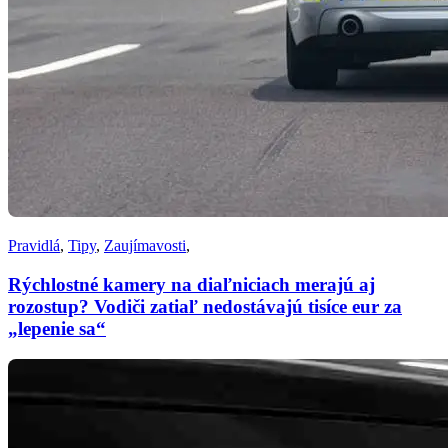
Pravidlá
,
Tipy
,
Zaujímavosti
,
Rýchlostné kamery na diaľniciach merajú aj
rozostup? Vodiči zatiaľ nedostávajú tisíce eur za
„lepenie sa“