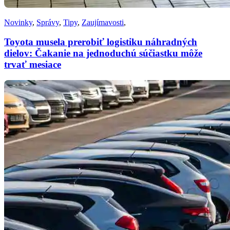
Novinky
,
Správy
,
Tipy
,
Zaujímavosti
,
Toyota musela prerobiť logistiku náhradných
dielov: Čakanie na jednoduchú súčiastku môže
trvať mesiace