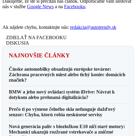
Ďakujeme, že ste si prečítali náš článok. Odporúčame vám sledovať
nás v službe
Google News
a na
Facebooku
.
Ak nájdete chybu, kontaktujte nás:
redakcia@autotrendy.sk
ZDIELAŤ NA FACEBOOKU
DISKUSIA
NAJNOVŠIE ČLÁNKY
Čínske automobilky obsadzujú európske továrne:
Záchrana pracovných miest alebo tichý koniec domácich
značiek?
BMW a jeho nový ovládací systém iDrive: Návrat k
dotykom alebo prehnaná digitalizácia?
Prečo ti po výmene čelného skla nefunguje dažďový
senzor: Chyba, ktorú robia neskúsené servisy
Nová generácia palív s biozložkou E10 ničí staré motory:
Mechanici ukazujú rozžrané vstrekovače a zničené