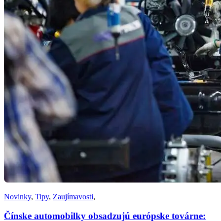
Novinky
,
Tipy
,
Zaujímavosti
,
Čínske automobilky obsadzujú európske továrne: