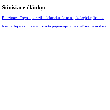
Súvisiace články:
Benzínová Toyota porazila elektrickú. Je to najekologickejšie auto
Nie náhlej elektrifikácii. Toyota pripravuje nové spaľovacie motory