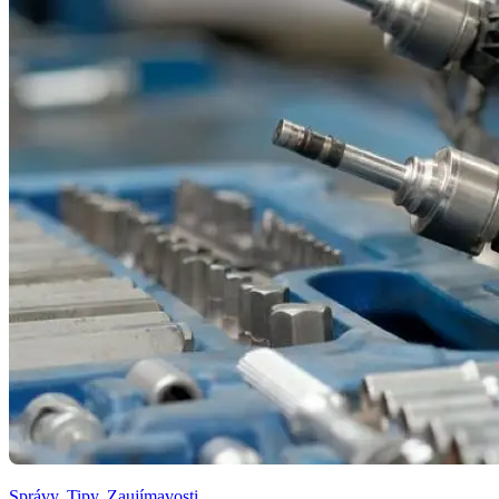
Správy
,
Tipy
,
Zaujímavosti
,