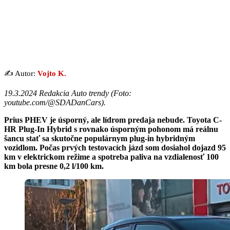
✍️ Autor:
Vojto K.
19.3.2024 Redakcia Auto trendy (Foto:
youtube.com/@SDADanCars).
Prius PHEV je úsporný, ale lídrom predaja nebude. Toyota C-
HR Plug-In Hybrid s rovnako úsporným pohonom má reálnu
šancu stať sa skutočne populárnym plug-in hybridným
vozidlom. Počas prvých testovacích jázd som dosiahol dojazd 95
km v elektrickom režime a spotreba paliva na vzdialenosť 100
km bola presne 0,2 l/100 km.