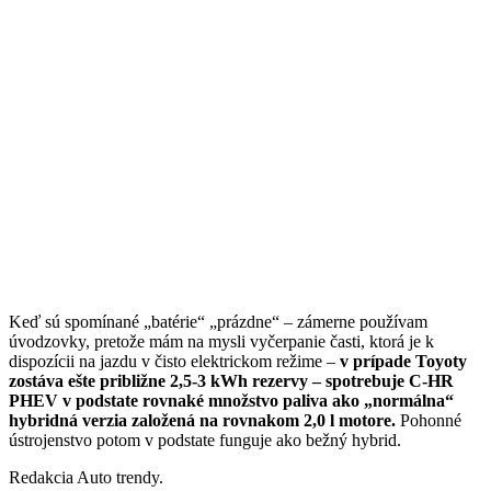
Keď sú spomínané „batérie“ „prázdne“ – zámerne používam
úvodzovky, pretože mám na mysli vyčerpanie časti, ktorá je k
dispozícii na jazdu v čisto elektrickom režime –
v prípade Toyoty
zostáva ešte približne 2,5-3 kWh rezervy – spotrebuje C-HR
PHEV v podstate rovnaké množstvo paliva ako „normálna“
hybridná verzia založená na rovnakom 2,0 l motore.
Pohonné
ústrojenstvo potom v podstate funguje ako bežný hybrid.
Redakcia Auto trendy.