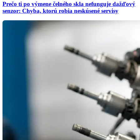
Prečo ti po výmene čelného skla nefunguje dažďový
senzor: Chyba, ktorú robia neskúsené servisy