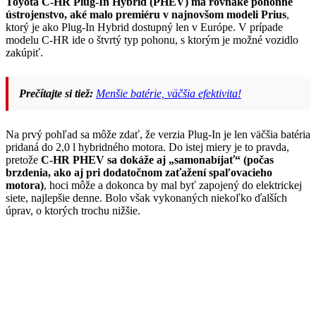
Toyota C-HR Plug-In Hybrid (PHEV) má rovnaké pohonné
ústrojenstvo, aké malo premiéru v najnovšom modeli Prius
,
ktorý je ako Plug-In Hybrid dostupný len v Európe. V prípade
modelu C-HR ide o štvrtý typ pohonu, s ktorým je možné vozidlo
zakúpiť.
Prečítajte si tiež:
Menšie batérie, väčšia efektivita!
Na prvý pohľad sa môže zdať, že verzia Plug-In je len väčšia batéria
pridaná do 2,0 l hybridného motora. Do istej miery je to pravda,
pretože
C-HR PHEV sa dokáže aj „samonabíjať“ (počas
brzdenia, ako aj pri dodatočnom zaťažení spaľovacieho
motora)
, hoci môže a dokonca by mal byť zapojený do elektrickej
siete, najlepšie denne. Bolo však vykonaných niekoľko ďalších
úprav, o ktorých trochu nižšie.