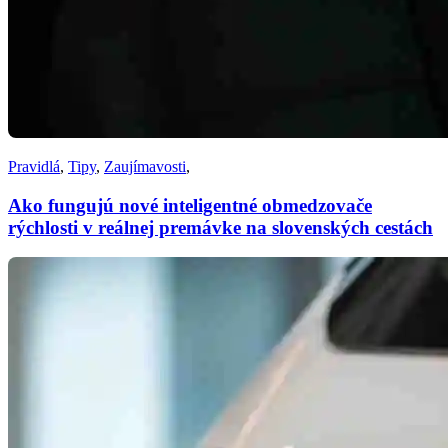
Pravidlá
,
Tipy
,
Zaujímavosti
,
Ako fungujú nové inteligentné obmedzovače
rýchlosti v reálnej premávke na slovenských cestách