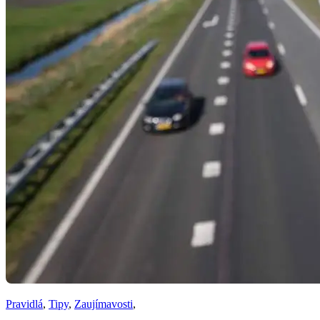
Pravidlá
,
Tipy
,
Zaujímavosti
,