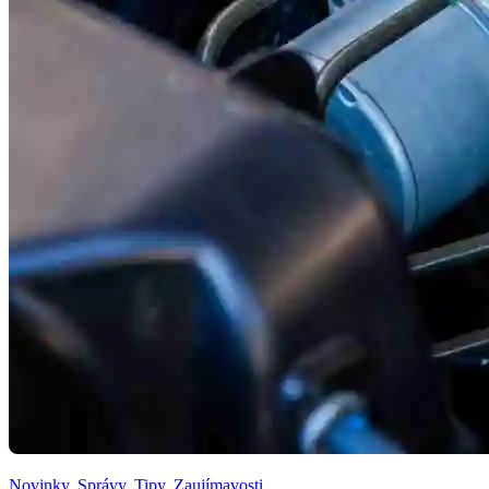
Novinky
,
Správy
,
Tipy
,
Zaujímavosti
,