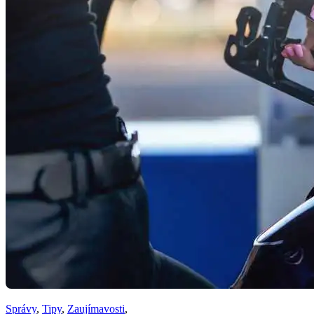
Správy
,
Tipy
,
Zaujímavosti
,