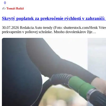
0
✍️
Tomáš Baláž
Skrytý poplatok za prekročenie rýchlosti v zahraničí:
30.07.2026 Redakcia Auto trendy (Foto: shutterstock.com/Henk Vrie
prekvapením v poštovej schránke. Mnoho dovolenkárov žije…