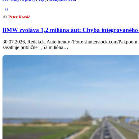
0
✍️
Peter Kováč
BMW zvoláva 1,2 milióna áut: Chyba integrovaného
30.07.2026, Redakcia Auto trendy (Foto: shutterstock.com/Pakpoo
zasahuje približne 1,53 milióna…