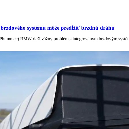
 brzdového systému môže predĺžiť brzdnú dráhu
m Phummee) BMW rieši vážny problém s integrovaným brzdovým systém