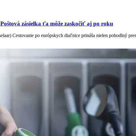
 Poštová zásielka ťa môže zaskočiť aj po roku
selaar) Cestovanie po európskych diaľnice prináša nielen pohodlný pr