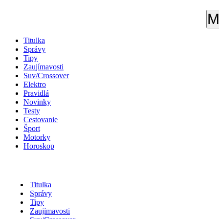
M
Titulka
Správy
Tipy
Zaujímavosti
Suv/Crossover
Elektro
Pravidlá
Novinky
Testy
Cestovanie
Šport
Motorky
Horoskop
Titulka
Správy
Tipy
Zaujímavosti