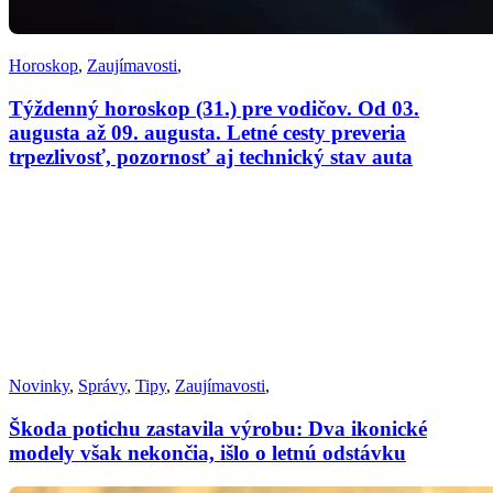
Horoskop
,
Zaujímavosti
,
Týždenný horoskop (31.) pre vodičov. Od 03.
augusta až 09. augusta. Letné cesty preveria
trpezlivosť, pozornosť aj technický stav auta
Novinky
,
Správy
,
Tipy
,
Zaujímavosti
,
Škoda potichu zastavila výrobu: Dva ikonické
modely však nekončia, išlo o letnú odstávku