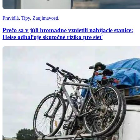
Pravidlá
,
Tipy
,
Zaujímavosti
,
Prečo sa v júli hromadne vznietili nabíjacie stanice:
Heise odhaľuje skutočné riziko pre sieť