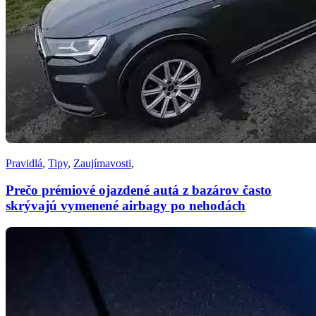
Pravidlá
,
Tipy
,
Zaujímavosti
,
Prečo prémiové ojazdené autá z bazárov často
skrývajú vymenené airbagy po nehodách