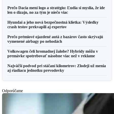
Prečo Dacia mení logo a stratégiu: Ľudia si myslia, že ide
len o dizajn, no za tým je niečo viac
Hyundai a jeho nová bezpečnostná klietka: Výsledky
crash testov prekvapili aj expertov
Prečo prémiové ojazdené autá z bazárov často skrývajú
vymenené airbagy po nehodách
Volkswagen čelí hromadnej žalobe? Hybridy môžu v
premávke spotrebovať násobne viac než v reklame
Najväčší podvod pri stáčaní kilometrov: Zlodeji už menia
aj riadiacu jednotku prevodovky
Odporúčame