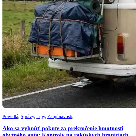
Pravidlá
,
Správy
,
Tipy
,
Zaujímavosti
,
Ako sa vyhnúť pokute za prekročenie hmotnosti
obytného auta: Kontroly na rakúskych hraniciach