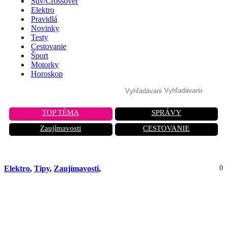
Suv/Crossover
Elektro
Pravidlá
Novinky
Testy
Cestovanie
Šport
Motorky
Horoskop
TOP TÉMA
SPRÁVY
Zaujímavosti
CESTOVANIE
Elektro
,
Tipy
,
Zaujímavosti
,
0
Elektromobil v lete stráca výkon a
dojazd: Výrobcovia o tomto probléme
mlčia