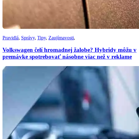
Pravidlá
,
Správy
,
Tipy
,
Zaujímavosti
,
Volkswagen čelí hromadnej žalobe? Hybridy môžu v
premávke spotrebovať násobne viac než v reklame