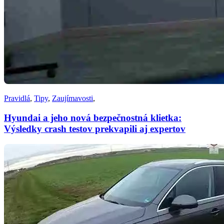
Pravidlá
,
Tipy
,
Zaujímavosti
,
Hyundai a jeho nová bezpečnostná klietka:
Výsledky crash testov prekvapili aj expertov