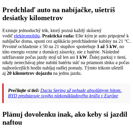
Predchlaď auto na nabíjačke, ušetríš
desiatky kilometrov
Existuje jednoduchý trik, ktorý pozná každý skúsený
vodič
elektromobilu
.
Praktická rada:
Ešte kým je auto pripojené k
nabíjačke doma, spusti cez aplikáciu predchladenie kabíny na 21 °C.
Prvotné ochladenie z 50 na 21 stupňov spotrebuje
3 až 5 kW
, no
túto energiu vezme z domácej zásuvky, nie z batérie. Následné
udržiavanie počas jazdy stojí už len asi
1 kW
. Ďalej parkuj v tieni,
nikdy nenechávaj plne nabitú batériu stáť na priamom slnku a počas
najhorúcejších hodín nabíjaj radšej pomaly. Týmto trikom ušetríš
aj
20 kilometrov dojazdu
na jednu jazdu.
Prečítajte si tiež:
Dacia Spring už nebude absolútnym hitom.
BYD predstavuje svojho nízkonákladového kráľa v Európe
Plánuj dovolenku inak, ako keby si jazdil
naftou