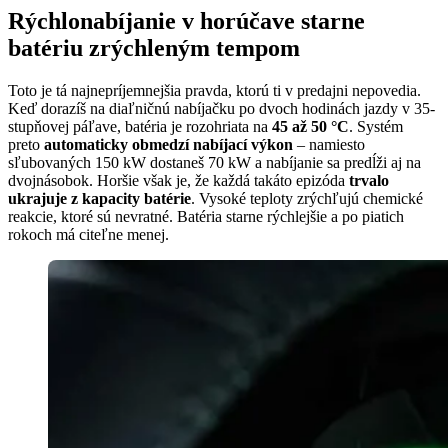
Rýchlonabíjanie v horúčave starne
batériu zrýchleným tempom
Toto je tá najnepríjemnejšia pravda, ktorú ti v predajni nepovedia.
Keď dorazíš na diaľničnú nabíjačku po dvoch hodinách jazdy v 35-
stupňovej páľave, batéria je rozohriata na
45 až 50 °C
. Systém
preto
automaticky obmedzí nabíjací výkon
– namiesto
sľubovaných 150 kW dostaneš 70 kW a nabíjanie sa predĺži aj na
dvojnásobok. Horšie však je, že každá takáto epizóda
trvalo
ukrajuje z kapacity batérie
. Vysoké teploty zrýchľujú chemické
reakcie, ktoré sú nevratné. Batéria starne rýchlejšie a po piatich
rokoch má citeľne menej.