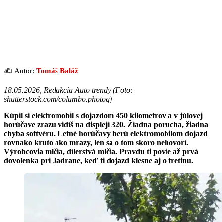
✍️ Autor:
Tomáš Baláž
18.05.2026
,
Redakcia Auto trendy (Foto:
shutterstock.com/columbo.photog)
Kúpil si elektromobil s dojazdom 450 kilometrov a v júlovej
horúčave zrazu vidíš na displeji 320. Žiadna porucha, žiadna
chyba softvéru. Letné horúčavy berú elektromobilom dojazd
rovnako kruto ako mrazy, len sa o tom skoro nehovorí.
Výrobcovia mlčia, dílerstvá mlčia. Pravdu ti povie až prvá
dovolenka pri Jadrane, keď ti dojazd klesne aj o tretinu.