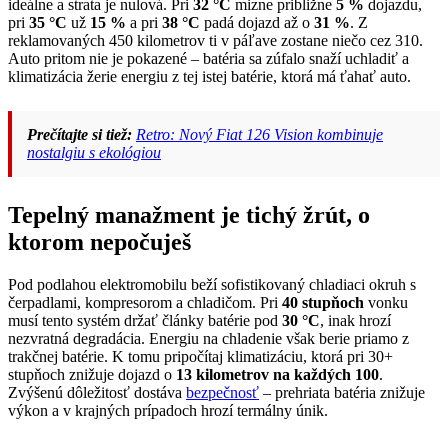
ideálne a strata je nulová. Pri
32 °C
mizne približne
5 %
dojazdu,
pri
35 °C
už
15 %
a pri
38 °C
padá dojazd až o
31 %
. Z
reklamovaných 450 kilometrov ti v páľave zostane niečo cez 310.
Auto pritom nie je pokazené – batéria sa zúfalo snaží uchladiť a
klimatizácia žerie energiu z tej istej batérie, ktorá má ťahať auto.
Prečítajte si tiež:
Retro: Nový Fiat 126 Vision kombinuje
nostalgiu s ekológiou
Tepelný manažment je tichý žrút, o
ktorom nepočuješ
Pod podlahou elektromobilu beží sofistikovaný chladiaci okruh s
čerpadlami, kompresorom a chladičom. Pri
40 stupňoch
vonku
musí tento systém držať články batérie pod
30 °C
, inak hrozí
nezvratná degradácia. Energiu na chladenie však berie priamo z
trakčnej batérie. K tomu pripočítaj klimatizáciu, ktorá pri 30+
stupňoch znižuje dojazd o
13 kilometrov na každých 100
.
Zvýšenú dôležitosť dostáva
bezpečnosť
– prehriata batéria znižuje
výkon a v krajných prípadoch hrozí termálny únik.