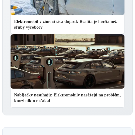
Elektromobil v zime stráca dojazd: Realita je horšia než
sľuby výrobcov
Nabíjačky nestíhajú: Elektromobily narážajú na problém,
ktorý nikto nečakal