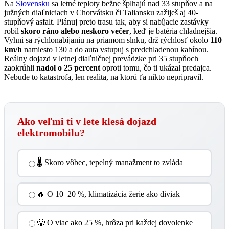
Na
Slovensku
sa letné teploty bežne šplhajú nad 33 stupňov a na
južných diaľniciach v Chorvátsku či Taliansku zažiješ aj 40-
stupňový asfalt. Plánuj preto trasu tak, aby si nabíjacie zastávky
robil
skoro ráno alebo neskoro večer
, keď je batéria chladnejšia.
Vyhni sa rýchlonabíjaniu na priamom slnku, drž rýchlosť okolo
110
km/h
namiesto 130 a do auta vstupuj s predchladenou kabínou.
Reálny dojazd v letnej diaľničnej prevádzke pri 35 stupňoch
zaokrúhli
nadol o 25 percent
oproti tomu, čo ti ukázal predajca.
Nebude to katastrofa, len realita, na ktorú ťa nikto nepripravil.
Ako veľmi ti v lete klesá dojazd
elektromobilu?
🌡 Skoro vôbec, tepelný manažment to zvláda
🔥 O 10–20 %, klimatizácia žerie ako diviak
🥵 O viac ako 25 %, hrôza pri každej dovolenke