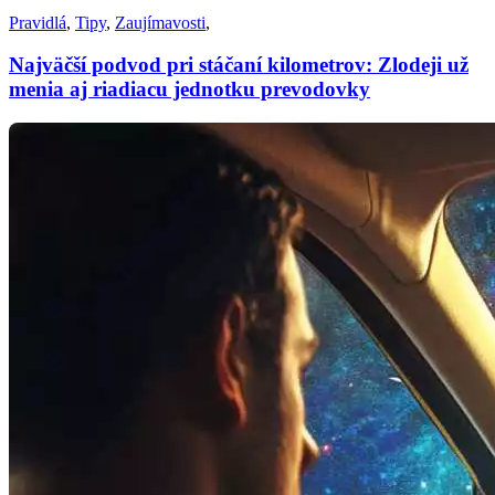
Pravidlá
,
Tipy
,
Zaujímavosti
,
Najväčší podvod pri stáčaní kilometrov: Zlodeji už
menia aj riadiacu jednotku prevodovky