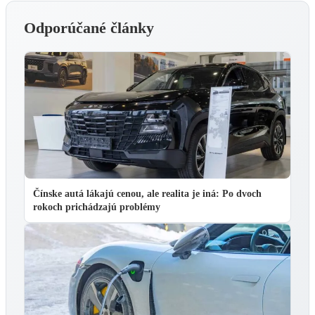
Odporúčané články
Čínske autá lákajú cenou, ale realita je iná: Po dvoch
rokoch prichádzajú problémy