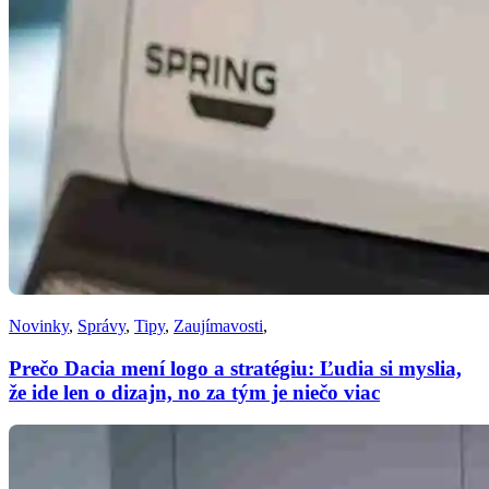
Novinky
,
Správy
,
Tipy
,
Zaujímavosti
,
Prečo Dacia mení logo a stratégiu: Ľudia si myslia,
že ide len o dizajn, no za tým je niečo viac