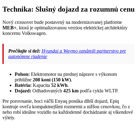
Technika: Slušný dojazd za rozumnú cenu
Nový crossover bude postavený na modernizovanej platforme
MEB+
, ktorá je optimalizovanou verziou elektrickej architektúry
koncernu Volkswagen.
Prečítajte si tiež:
Hyundai a Waymo oznámili partnerstvo pre
autonómne riadenie
Pohon:
Elektromotor na prednej náprave s výkonom
približne
208 koní (150 kW)
.
Batéria:
Kapacita
52 kWh
.
Dojazd:
Odhadovaných
425 km
podľa cyklu WLTP.
Pre porovnanie, hoci väčší Enyaq ponúka dlhší dojazd, Epiq
kontruje oveľa kompaktnejšími rozmermi a nižšou cenovkou, čo z
neho robí ideálne vozidlo na každodenné dochádzanie aj víkendové
výlety.