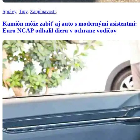
Správy
,
Tipy
,
Zaujímavosti
,
Kamión môže zabiť aj auto s modernými asistentmi:
Euro NCAP odhalil dieru v ochrane vodičov