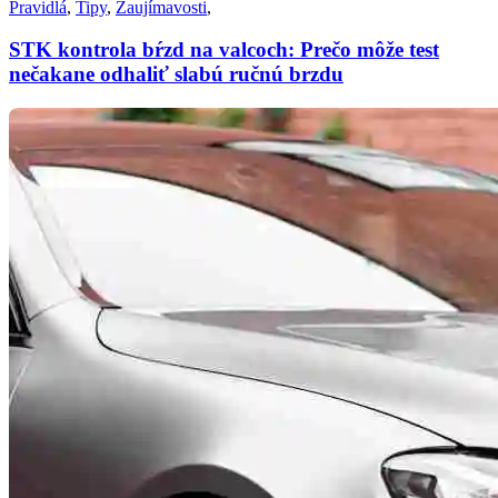
Pravidlá
,
Tipy
,
Zaujímavosti
,
STK kontrola bŕzd na valcoch: Prečo môže test
nečakane odhaliť slabú ručnú brzdu