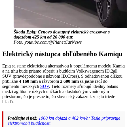
Škoda Epiq: Cenovo dostupný elektrický crossover s
dojazdom 425 km od 26 000 eur.
Foto: youtube.com/@PlanetCarNews
Elektrický nástupca obľúbeného Kamiqu
Epiq sa stane elektrickou alternatívou k populárnemu modelu Kamiq
a na trhu bude priamo súperiť s budúcim Volkswagenom ID.2all
SUV (pravdepodobne s názvom ID.Cross). S odhadovanou dĺžkou
približne
4 160 mm
a rázvorom
2 600 mm
sa jasne radí do
segmentu mestských
SUV
. Tieto rozmery sľubujú ideálny balans
medzi agilitou v úzkych uličkách a dostatočným vnútorným
priestorom, čo je presne to, čo slovenský zákazník v tejto triede
hľadá.
Prečítajte si tiež:
1000 km dojazd a 402 km/h: Tesla pripravuje
elektromobil budúcnosti