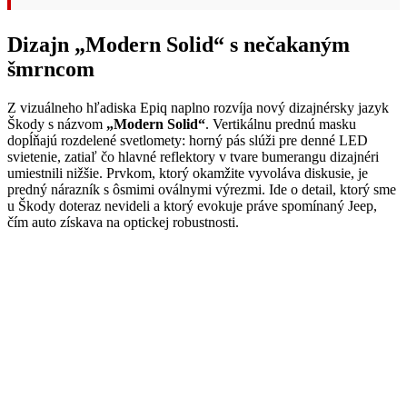
Dizajn „Modern Solid“ s nečakaným
šmrncom
Z vizuálneho hľadiska Epiq naplno rozvíja nový dizajnérsky jazyk
Škody s názvom
„Modern Solid“
. Vertikálnu prednú masku
dopĺňajú rozdelené svetlomety: horný pás slúži pre denné LED
svietenie, zatiaľ čo hlavné reflektory v tvare bumerangu dizajnéri
umiestnili nižšie. Prvkom, ktorý okamžite vyvoláva diskusie, je
predný nárazník s ôsmimi oválnymi výrezmi. Ide o detail, ktorý sme
u Škody doteraz nevideli a ktorý evokuje práve spomínaný Jeep,
čím auto získava na optickej robustnosti.