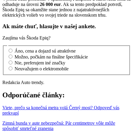
odhaduje na úrovni
26 000 eur
. Ak sa tento predpoklad potvrdí,
Škoda Epiq sa okamžite stane jednou z najatraktívnejších
elektrických volieb vo svojej triede na slovenskom trhu.
Ak máte chuť, hlasujte v našej ankete.
Zaujíma vás Škoda Epiq?
Áno, cena a dojazd sú atraktívne
Možno, počkám na finálne špecifikácie
Nie, preferujem iné značky
Neuvažujem o elektromobile
Redakcia Auto trendy.
Odporúčané články:
Viete, prečo sa konečná metra volá Černý most? Odpoveď vás
prekvapí
Zimná bunda v aute nebezpečná: Pár centimetrov vôle môže
spôsobiť smrteľné zranenia