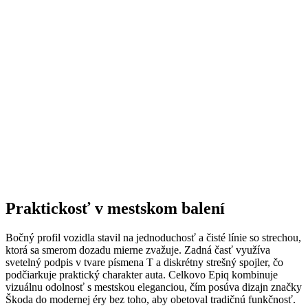
Praktickosť v mestskom balení
Bočný profil vozidla stavil na jednoduchosť a čisté línie so strechou,
ktorá sa smerom dozadu mierne zvažuje. Zadná časť využíva
svetelný podpis v tvare písmena T a diskrétny strešný spojler, čo
podčiarkuje praktický charakter auta. Celkovo Epiq kombinuje
vizuálnu odolnosť s mestskou eleganciou, čím posúva dizajn značky
Škoda do modernej éry bez toho, aby obetoval tradičnú funkčnosť.