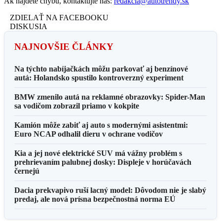
Ak nájdete chybu, kontaktujte nás:
redakcia@autotrendy.sk
ZDIELAŤ NA FACEBOOKU
DISKUSIA
NAJNOVŠIE ČLÁNKY
Na týchto nabíjačkách môžu parkovať aj benzínové
autá: Holandsko spustilo kontroverzný experiment
BMW zmenilo autá na reklamné obrazovky: Spider-Man
sa vodičom zobrazil priamo v kokpite
Kamión môže zabiť aj auto s modernými asistentmi:
Euro NCAP odhalil dieru v ochrane vodičov
Kia a jej nové elektrické SUV má vážny problém s
prehrievaním palubnej dosky: Displeje v horúčavách
černejú
Dacia prekvapivo ruší lacný model: Dôvodom nie je slabý
predaj, ale nová prísna bezpečnostná norma EÚ