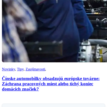
Novinky
,
Tipy
,
Zaujímavosti
,
Čínske automobilky obsadzujú európske továrne:
Záchrana pracovných miest alebo tichý koniec
domácich značiek?