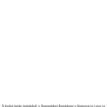
Výroba bude prebiehať v španielskej Pamplone a štartovacia cena sa