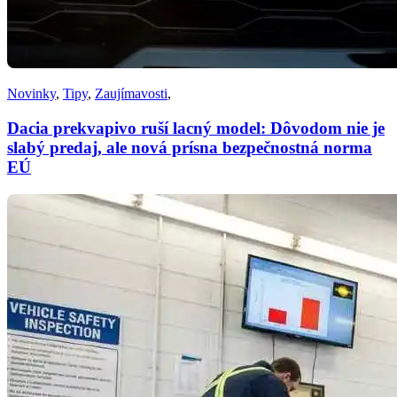
Novinky
,
Tipy
,
Zaujímavosti
,
Dacia prekvapivo ruší lacný model: Dôvodom nie je
slabý predaj, ale nová prísna bezpečnostná norma
EÚ