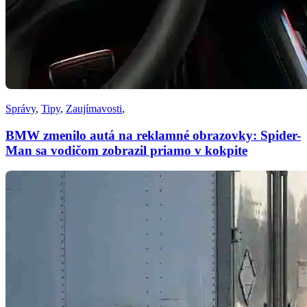
Správy
,
Tipy
,
Zaujímavosti
,
BMW zmenilo autá na reklamné obrazovky: Spider-
Man sa vodičom zobrazil priamo v kokpite