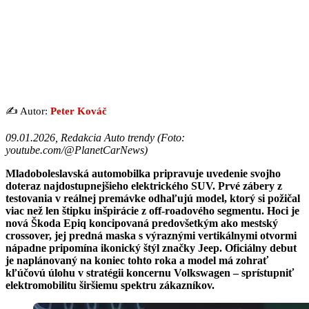
✍️ Autor:
Peter Kováč
09.01.2026, Redakcia Auto trendy (
Foto:
youtube.com/@PlanetCarNews
)
Mladoboleslavská automobilka pripravuje uvedenie svojho
doteraz najdostupnejšieho elektrického SUV. Prvé zábery z
testovania v reálnej premávke odhaľujú model, ktorý si požičal
viac než len štipku inšpirácie z off-roadového segmentu. Hoci je
nová Škoda Epiq koncipovaná predovšetkým ako mestský
crossover, jej predná maska s výraznými vertikálnymi otvormi
nápadne pripomína ikonický štýl značky Jeep. Oficiálny debut
je naplánovaný na koniec tohto roka a model má zohrať
kľúčovú úlohu v stratégii koncernu Volkswagen – sprístupniť
elektromobilitu širšiemu spektru zákazníkov.