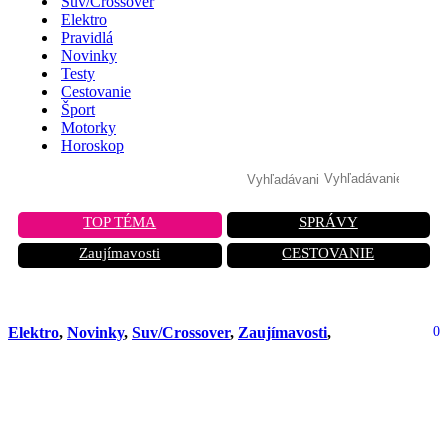
Suv/Crossover
Elektro
Pravidlá
Novinky
Testy
Cestovanie
Šport
Motorky
Horoskop
TOP TÉMA
SPRÁVY
Zaujímavosti
CESTOVANIE
Elektro
,
Novinky
,
Suv/Crossover
,
Zaujímavosti
,
0
Škoda Epiq: Cenovo dostupný
elektrický crossover s dojazdom 425
km od 26 000 eur