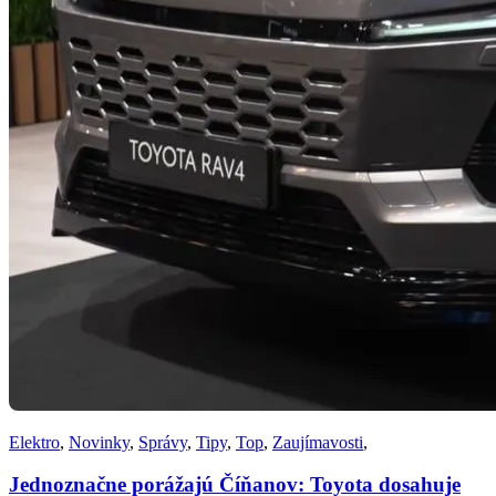
Elektro
,
Novinky
,
Správy
,
Tipy
,
Top
,
Zaujímavosti
,
Jednoznačne porážajú Číňanov: Toyota dosahuje