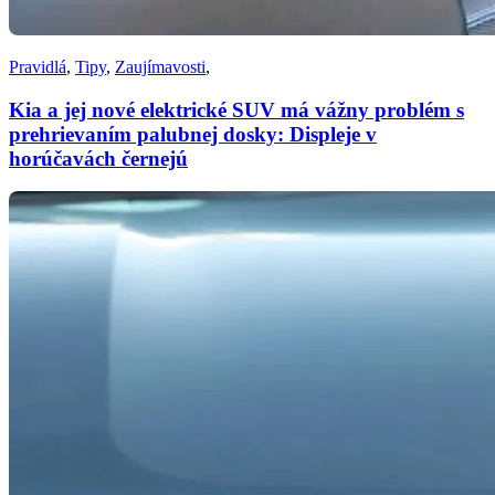
Pravidlá
,
Tipy
,
Zaujímavosti
,
Kia a jej nové elektrické SUV má vážny problém s
prehrievaním palubnej dosky: Displeje v
horúčavách černejú