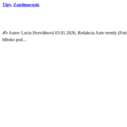
Tipy
,
Zaujímavosti
,
Jazda so studeným motorom 
✍️ Autor: Lucia Horváthová 03.01.2026, Redakcia Auto trendy (Foto: 
hlboko pod...