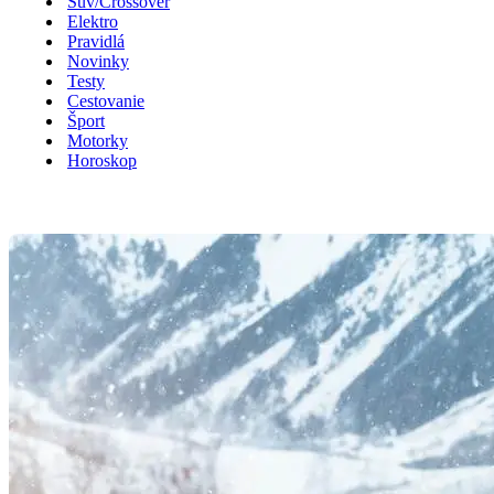
Suv/Crossover
Elektro
Pravidlá
Novinky
Testy
Cestovanie
Šport
Motorky
Horoskop