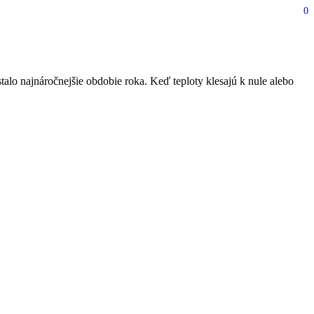
0
o
alo najnáročnejšie obdobie roka. Keď teploty klesajú k nule alebo