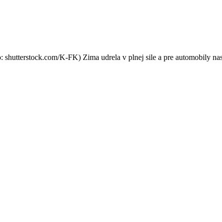
v zime: Ako nepoškodiť aut
shutterstock.com/K-FK) Zima udrela v plnej sile a pre automobily nast