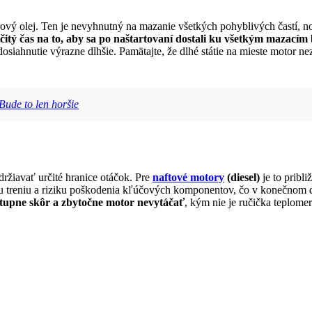
ový olej. Ten je nevyhnutný na mazanie všetkých pohyblivých častí, no
čitý čas na to, aby sa po naštartovaní dostali ku všetkým mazací
 dosiahnutie výrazne dlhšie. Pamätajte, že dlhé státie na mieste motor n
 Bude to len horšie
ržiavať určité hranice otáčok. Pre
naftové motory
(diesel)
je to pribl
u treniu a riziku poškodenia kľúčových komponentov, čo v konečnom d
stupne skôr a zbytočne motor nevytáčať
, kým nie je ručička teplome