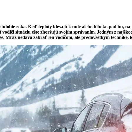
ie obdobie roka. Keď teploty klesajú k nule alebo hlboko pod ňu,
í vodiči situáciu ešte zhoršujú svojím správaním. Jedným z najško
rvise. Mráz nedáva zabrať len vodičom, ale predovšetkým technike,