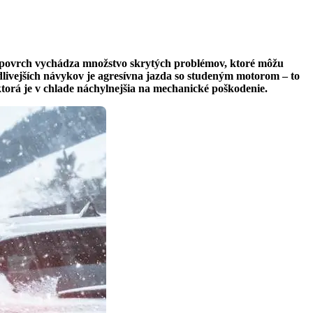
 na povrch vychádza množstvo skrytých problémov, ktoré môžu
dlivejších návykov je agresívna jazda so studeným motorom – to
 ktorá je v chlade náchylnejšia na mechanické poškodenie.