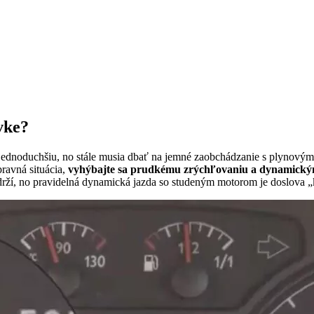
vke?
o jednoduchšiu, no stále musia dbať na jemné zaobchádzanie s plynov
ravná situácia,
vyhýbajte sa prudkému zrýchľovaniu a dynamic
ydrží, no pravidelná dynamická jazda so studeným motorom je doslova 