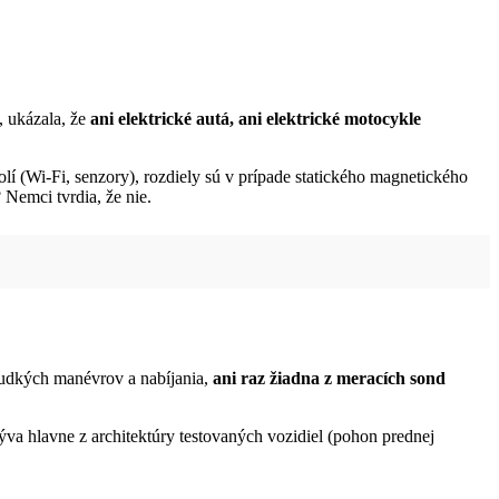
, ukázala, že
ani elektrické autá, ani elektrické motocykle
í (Wi-Fi, senzory), rozdiely sú v prípade statického magnetického
 Nemci tvrdia, že nie.
rudkých manévrov a nabíjania,
ani raz žiadna z meracích sond
ýva hlavne z architektúry testovaných vozidiel (pohon prednej