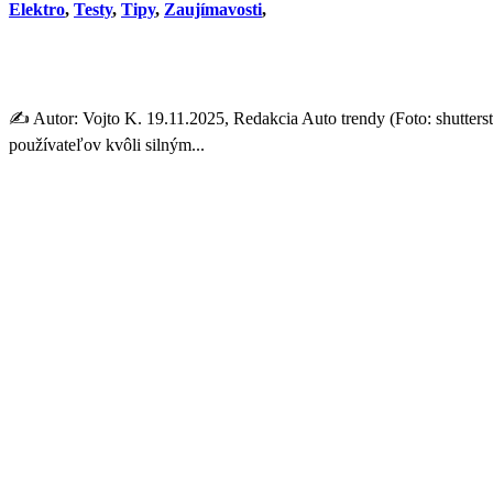
Elektro
,
Testy
,
Tipy
,
Zaujímavosti
,
Elektromobil ako mikrovlnka
✍️ Autor: Vojto K. 19.11.2025, Redakcia Auto trendy (Foto: shutterst
používateľov kvôli silným...