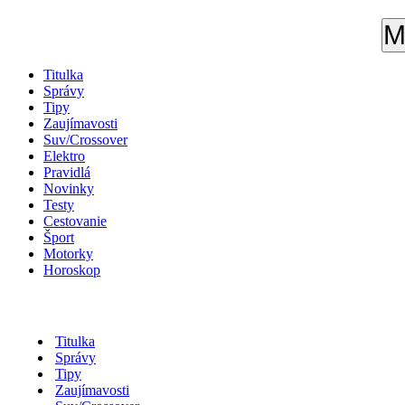
M
Titulka
Správy
Tipy
Zaujímavosti
Suv/Crossover
Elektro
Pravidlá
Novinky
Testy
Cestovanie
Šport
Motorky
Horoskop
Titulka
Správy
Tipy
Zaujímavosti