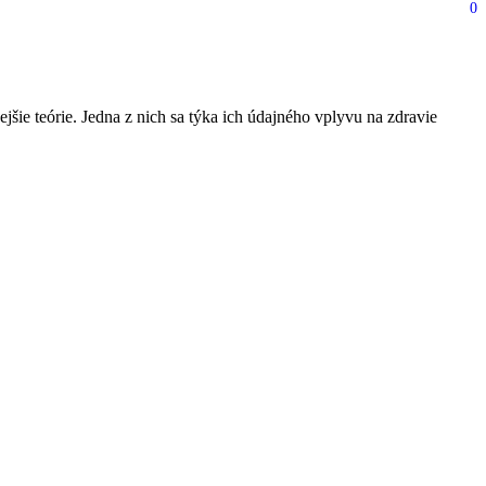
0
 o „elektrosmogu“!
šie teórie. Jedna z nich sa týka ich údajného vplyvu na zdravie