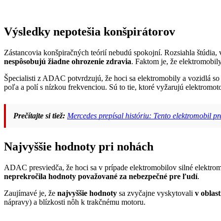
Výsledky nepotešia konšpirátorov
Zástancovia konšpiračných teórií nebudú spokojní. Rozsiahla štúdia, 
nespôsobujú žiadne ohrozenie zdravia
. Faktom je, že elektromobily
Špecialisti z ADAC potvrdzujú, že hoci sa elektromobily a vozidlá s
poľa a polí s nízkou frekvenciou. Sú to tie, ktoré vyžarujú elektromo
Prečítajte si tiež:
Mercedes prepísal históriu: Tento elektromobil pr
Najvyššie hodnoty pri nohách
ADAC presviedča, že hoci sa v prípade elektromobilov silné elektr
neprekročila hodnoty považované za nebezpečné pre ľudí
.
Zaujímavé je, že
najvyššie hodnoty
sa zvyčajne vyskytovali
v oblas
nápravy) a blízkosti nôh k trakčnému motoru.