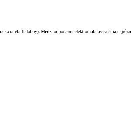
? ADAC zničil najväčší mýtus
ock.com/buffaloboy). Medzi odporcami elektromobilov sa šíria najrôznej