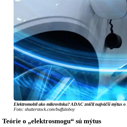
Elektromobil ako mikrovlnka? ADAC zničil najväčší mýtus o
Foto: shutterstock.com/buffaloboy
Teórie o „elektrosmogu“ sú mýtus