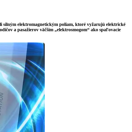
li silným elektromagnetickým poliam, ktoré vyžarujú elektrické
odičov a pasažierov väčším „elektrosmogom“ ako spaľovacie