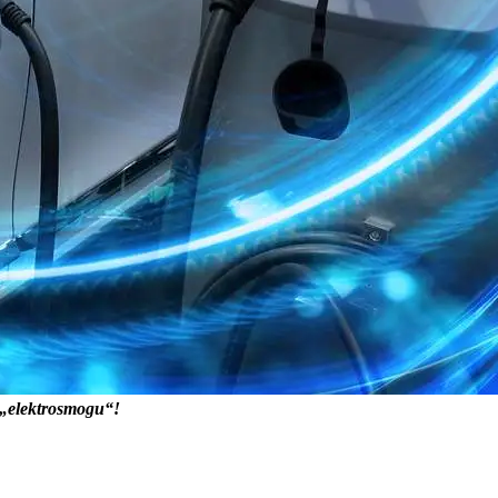
 „elektrosmogu“!