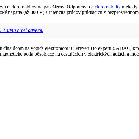
lyvu elektromobilov na pasažierov. Odporcovia
elektromobility
niekedy 
soké napätia (až 800 V) a intenzita prúdov prúdiacich v bezprostrednom 
! Trump hrozí odvetou
i číhajúcom na vodiča elektromobilu? Preverili to experti z ADAC, k
 magnetické polia pôsobiace na cestujúcich v elektrických autách a mo