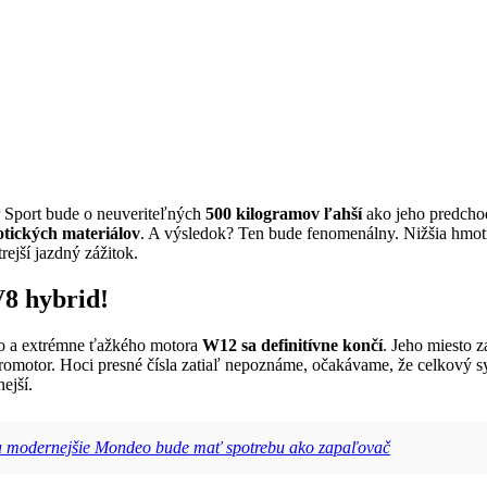
 Sport bude o neuveriteľných
500 kilogramov ľahší
ako jeho predchodc
otických materiálov
. A výsledok? Ten bude fenomenálny. Nižšia hm
rejší jazdný zážitok.
V8 hybrid!
ho a extrémne ťažkého motora
W12 sa definitívne končí
. Jeho miesto 
romotor. Hoci presné čísla zatiaľ nepoznáme, očakávame, že celkový
ejší.
ie a modernejšie Mondeo bude mať spotrebu ako zapaľovač