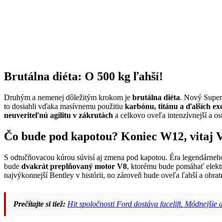
Brutálna diéta: O 500 kg ľahší!
Druhým a nemenej dôležitým krokom je
brutálna diéta
. Nový Super
to dosiahli vďaka masívnemu použitiu
karbónu, titánu a ďalších ex
neuveriteľnú agilitu v zákrutách
a celkovo oveľa intenzívnejší a ost
Čo bude pod kapotou? Koniec W12, vitaj 
S odtučňovacou kúrou súvisí aj zmena pod kapotou. Éra legendárne
bude
dvakrát preplňovaný motor V8
, ktorému bude pomáhať elekt
najvýkonnejší Bentley v histórii, no zároveň bude oveľa ľahší a obratn
Prečítajte si tiež:
Hit spoločnosti Ford dostáva facelift. Módnejš