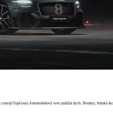
 Nový Super Sport je zadokolk
com/@TopGear) Automobilový svet zadržal dych. Bentley, britská ikon