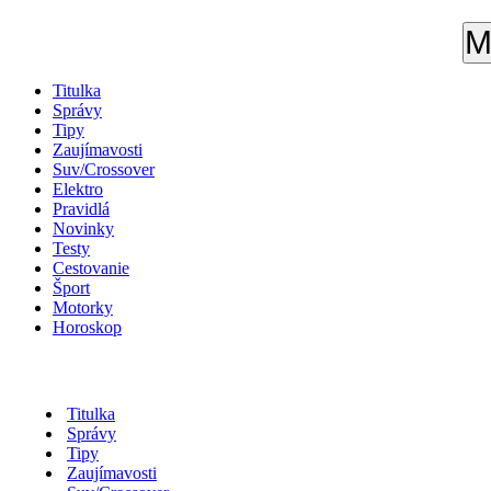
M
Titulka
Správy
Tipy
Zaujímavosti
Suv/Crossover
Elektro
Pravidlá
Novinky
Testy
Cestovanie
Šport
Motorky
Horoskop
Titulka
Správy
Tipy
Zaujímavosti