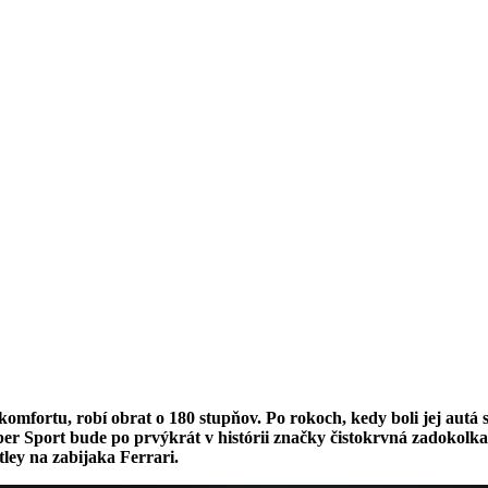
 komfortu, robí obrat o 180 stupňov. Po rokoch, kedy boli jej aut
per Sport bude po prvýkrát v histórii značky čistokrvná zadokolk
tley na zabijaka Ferrari.