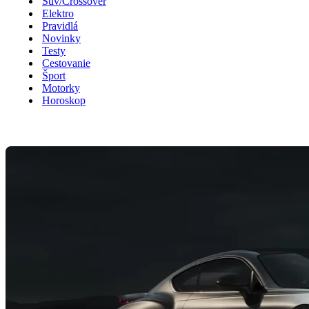
Suv/Crossover
Elektro
Pravidlá
Novinky
Testy
Cestovanie
Šport
Motorky
Horoskop