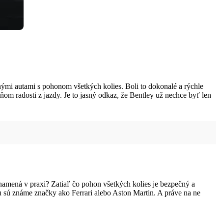
nými autami s pohonom všetkých kolies. Boli to dokonalé a rýchle
ňom radosti z jazdy. Je to jasný odkaz, že Bentley už nechce byť len
 znamená v praxi? Zatiaľ čo pohon všetkých kolies je bezpečný a
rou sú známe značky ako Ferrari alebo Aston Martin. A práve na ne