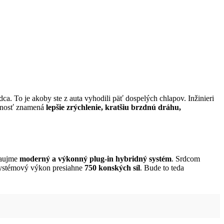
a. To je akoby ste z auta vyhodili päť dospelých chlapov. Inžinieri
otnosť znamená
lepšie zrýchlenie, kratšiu brzdnú dráhu,
zaujme
moderný a výkonný plug-in hybridný systém
. Srdcom
 systémový výkon presiahne
750 konských síl
. Bude to teda