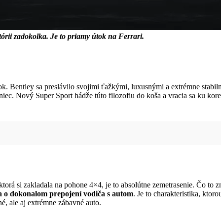
órii zadokolka. Je to priamy útok na Ferrari.
ok. Bentley sa preslávilo svojimi ťažkými, luxusnými a extrémne stabil
iec. Nový Super Sport hádže túto filozofiu do koša a vracia sa ku kore
 ktorá si zakladala na pohone 4×4, je to absolútne zemetrasenie. Čo to
a o dokonalom prepojení vodiča s autom
. Je to charakteristika, kto
né, ale aj extrémne zábavné auto.