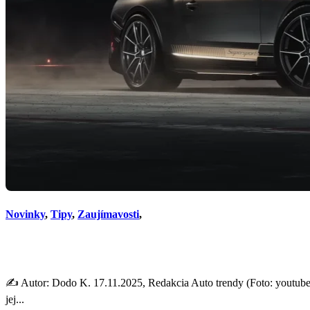
Novinky
,
Tipy
,
Zaujímavosti
,
Bentley sa odtrhlo z reťaze:
✍️ Autor: Dodo K. 17.11.2025, Redakcia Auto trendy (Foto: youtube.
jej...