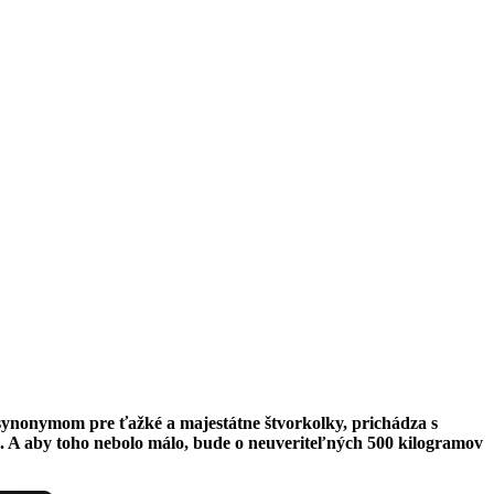
á synonymom pre ťažké a majestátne štvorkolky, prichádza s
a. A aby toho nebolo málo, bude o neuveriteľných 500 kilogramov