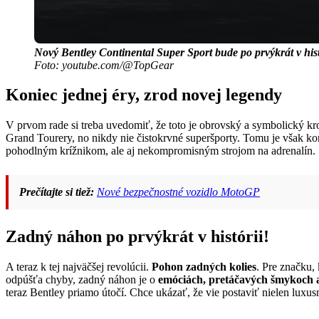
Nový Bentley Continental Super Sport bude po prvýkrát v hist
Foto: youtube.com/@TopGear
Koniec jednej éry, zrod novej legendy
V prvom rade si treba uvedomiť, že toto je obrovský a symbolický kr
Grand Tourery, no nikdy nie čistokrvné superšporty. Tomu je však kon
pohodlným krížnikom, ale aj nekompromisným strojom na adrenalín.
Prečítajte si tiež:
Nové bezpečnostné vozidlo MotoGP
Zadný náhon po prvýkrát v histórii!
A teraz k tej najväčšej revolúcii.
Pohon zadných kolies
. Pre značku,
odpúšťa chyby, zadný náhon je o
emóciách, pretáčavých šmykoch 
teraz Bentley priamo útočí. Chce ukázať, že vie postaviť nielen luxus