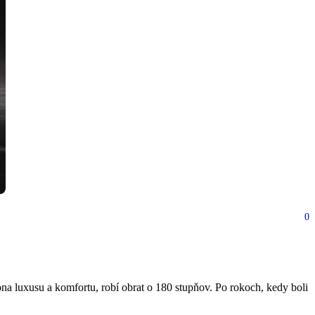
0
a a o 500 kg ľahší!
a luxusu a komfortu, robí obrat o 180 stupňov. Po rokoch, kedy boli