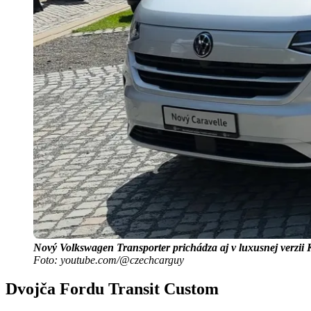
Nový Volkswagen Transporter prichádza aj v luxusnej verzii 
Foto: youtube.com/@czechcarguy
Dvojča Fordu Transit Custom