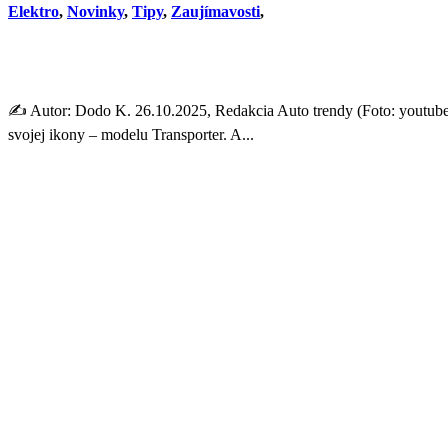
Elektro
,
Novinky
,
Tipy
,
Zaujímavosti
,
Nový VW Transporter je tu! A
✍️ Autor: Dodo K. 26.10.2025, Redakcia Auto trendy (Foto: youtube
svojej ikony – modelu Transporter. A...