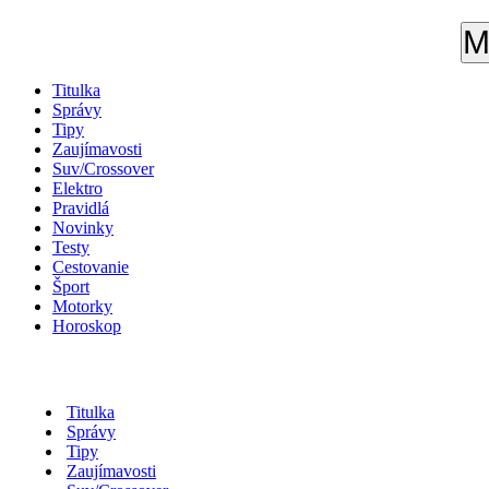
M
Titulka
Správy
Tipy
Zaujímavosti
Suv/Crossover
Elektro
Pravidlá
Novinky
Testy
Cestovanie
Šport
Motorky
Horoskop
Titulka
Správy
Tipy
Zaujímavosti