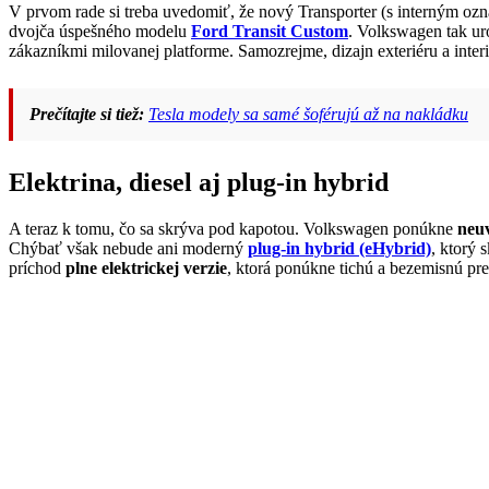
V prvom rade si treba uvedomiť, že nový Transporter (s interným o
dvojča úspešného modelu
Ford Transit Custom
. Volkswagen tak ur
zákazníkmi milovanej platforme. Samozrejme, dizajn exteriéru a interi
Prečítajte si tiež:
Tesla modely sa samé šoférujú až na nakládku
Elektrina, diesel aj plug-in hybrid
A teraz k tomu, čo sa skrýva pod kapotou. Volkswagen ponúkne
neuv
Chýbať však nebude ani moderný
plug-in hybrid (eHybrid)
, ktorý 
príchod
plne elektrickej verzie
, ktorá ponúkne tichú a bezemisnú pr