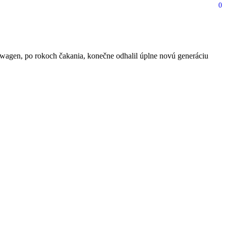
0
a luxusné taxi!
wagen, po rokoch čakania, konečne odhalil úplne novú generáciu