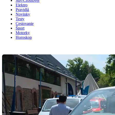
Suv/Crossover
Elektro
Pravidlá
Novinky
Testy
Cestovanie
Šport
Motorky
Horoskop