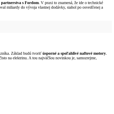
o partnerstva s Fordom
. V praxi to znamená, že ide o technické
al miliardy do vývoja vlastnej dodávky, siahol po osvedčenej a
azníka. Základ budú tvoriť
úsporné a spoľahlivé naftové motory
.
isto na elektrinu. A tou najväčšou novinkou je, samozrejme,