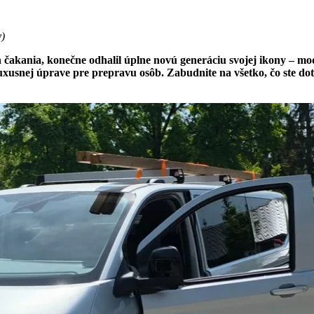
y
)
 čakania, konečne odhalil úplne novú generáciu svojej ikony – mode
 luxusnej úprave pre prepravu osôb. Zabudnite na všetko, čo ste do