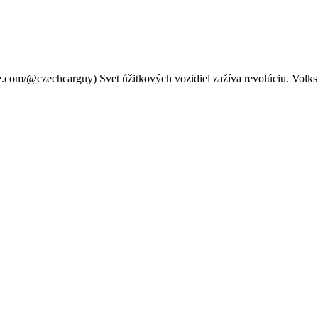
 prichádza aj ako elektrické 
.com/@czechcarguy) Svet úžitkových vozidiel zažíva revolúciu. Volks