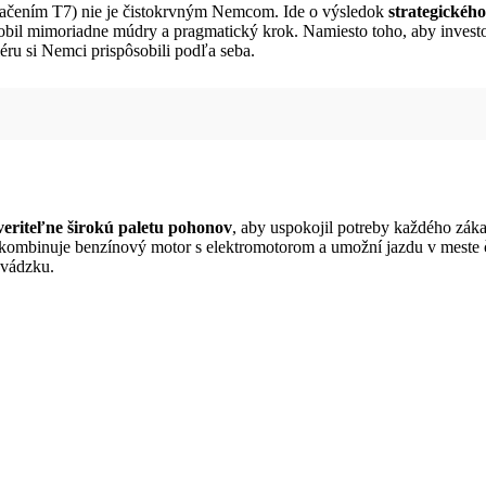
značením T7) nie je čistokrvným Nemcom. Ide o výsledok
strategickéh
obil mimoriadne múdry a pragmatický krok. Namiesto toho, aby investov
éru si Nemci prispôsobili podľa seba.
eriteľne širokú paletu pohonov
, aby uspokojil potreby každého zák
skombinuje benzínový motor s elektromotorom a umožní jazdu v meste č
evádzku.