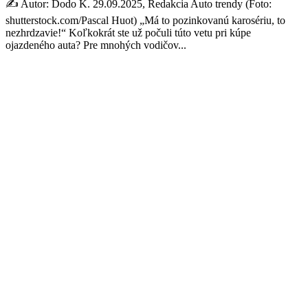
✍️ Autor: Dodo K. 29.09.2025, Redakcia Auto trendy (Foto:
shutterstock.com/Pascal Huot) „Má to pozinkovanú karosériu, to
nezhrdzavie!“ Koľkokrát ste už počuli túto vetu pri kúpe
ojazdeného auta? Pre mnohých vodičov...