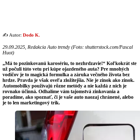
✍️ Autor:
Dodo K.
29.09.2025, Redakcia Auto trendy (
Foto: shutterstock.com/Pascal
Huot
)
„Má to pozinkovanú karosériu, to nezhrdzavie!“ Koľkokrát ste
už počuli túto vetu pri kúpe ojazdeného auta? Pre mnohých
vodičov je to magická formulka a záruka večného života bez
hrdze. Pravda je však oveľa zložitejšia. Nie je zinok ako zinok.
Automobilky používajú rôzne metódy a nie každá z nich je
rovnako účinná. Odhalíme vám tajomstvá zinkovania a
poradíme, ako spoznať, či je vaše auto naozaj chránené, alebo
je to len marketingový trik.