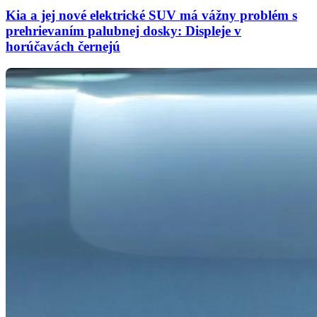
Kia a jej nové elektrické SUV má vážny problém s
prehrievaním palubnej dosky: Displeje v
horúčavách černejú