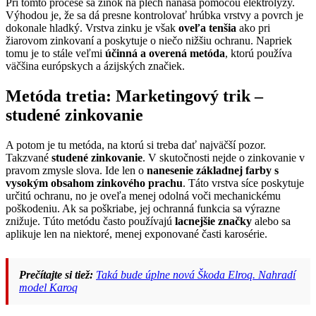
Pri tomto procese sa zinok na plech nanáša pomocou elektrolýzy.
Výhodou je, že sa dá presne kontrolovať hrúbka vrstvy a povrch je
dokonale hladký. Vrstva zinku je však
oveľa tenšia
ako pri
žiarovom zinkovaní a poskytuje o niečo nižšiu ochranu. Napriek
tomu je to stále veľmi
účinná a overená metóda
, ktorú používa
väčšina európskych a ázijských značiek.
Metóda tretia: Marketingový trik –
studené zinkovanie
A potom je tu metóda, na ktorú si treba dať najväčší pozor.
Takzvané
studené zinkovanie
. V skutočnosti nejde o zinkovanie v
pravom zmysle slova. Ide len o
nanesenie základnej farby s
vysokým obsahom zinkového prachu
. Táto vrstva síce poskytuje
určitú ochranu, no je oveľa menej odolná voči mechanickému
poškodeniu. Ak sa poškriabe, jej ochranná funkcia sa výrazne
znižuje. Túto metódu často používajú
lacnejšie značky
alebo sa
aplikuje len na niektoré, menej exponované časti karosérie.
Prečítajte si tiež:
Taká bude úplne nová Škoda Elroq. Nahradí
model Karoq