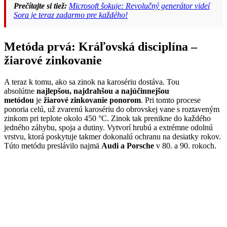
Prečítajte si tiež:
Microsoft šokuje: Revolučný generátor videí
Sora je teraz zadarmo pre každého!
Metóda prvá: Kráľovská disciplína –
žiarové zinkovanie
A teraz k tomu, ako sa zinok na karosériu dostáva. Tou
absolútne
najlepšou, najdrahšou a najúčinnejšou
metódou
je
žiarové zinkovanie ponorom
. Pri tomto procese
ponoria celú, už zvarenú karosériu do obrovskej vane s roztaveným
zinkom pri teplote okolo 450 °C. Zinok tak prenikne do každého
jedného záhybu, spoja a dutiny. Vytvorí hrubú a extrémne odolnú
vrstvu, ktorá poskytuje takmer dokonalú ochranu na desiatky rokov.
Túto metódu preslávilo najmä
Audi a Porsche
v 80. a 90. rokoch.