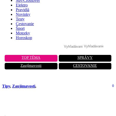
Suv/Crossover
Elektro
Pravidlá
Novinky
Testy
Cestovanie
Šport
Motorky
Horoskop
TOP TÉMA
SPRÁVY
Zaujímavosti
CESTOVANIE
Tipy
,
Zaujímavosti
,
0
Pozinkovaná karoséria? Nenechajte
sa oklamať, toto je pravda o hrdzi!