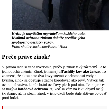
Hrdza je najväčším nepriateľom každého auta.
Kvalitná ochrana zinkom dokáže predĺžiť jeho
životnosť o desiatky rokov.
Foto: shutterstock.com/Pascal Huot
Prečo práve zinok?
V prvom rade si treba uvedomiť, prečo je zinok taký zázračný. Je to
jednoduchá chémia. Zinok je
menej ušľachtilý kov ako železo
. To
znamená, že ak sa tieto dva kovy stretnú v prítomnosti vody a
kyslíka, zinok sa
obetuje
a začne korodovať ako prvý. Vytvorí tak
ochrannú vrstvu, ktorá chráni oceľový plech pod ním. Tento proces
sa nazýva
katódová ochrana
. Aj keď sa vám na laku objaví malý
škrabanec až na plech, zinok v jeho okolí bude stále aktívne bojovať
proti hrdzi.