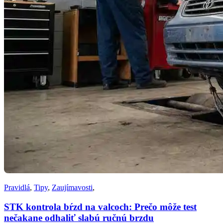
Pravidlá
,
Tipy
,
Zaujímavosti
,
STK kontrola bŕzd na valcoch: Prečo môže test
nečakane odhaliť slabú ručnú brzdu