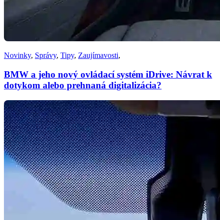
Novinky
,
Správy
,
Tipy
,
Zaujímavosti
,
BMW a jeho nový ovládací systém iDrive: Návrat k
dotykom alebo prehnaná digitalizácia?