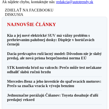
Ak nájdete chybu, kontaktujte nás:
redakcia@autotrendy.sk
ZDIELAŤ NA FACEBOOKU
DISKUSIA
NAJNOVŠIE ČLÁNKY
Kia a jej nové elektrické SUV má vážny problém s
prehrievaním palubnej dosky: Displeje v horúčavách
černejú
Dacia prekvapivo ruší lacný model: Dôvodom nie je slabý
predaj, ale nová prísna bezpečnostná norma EÚ
STK kontrola bŕzd na valcoch: Prečo môže test nečakane
odhaliť slabú ručnú brzdu
Mercedes-Benz a jeho investície do spaľovacích motorov:
Prečo sa značka vracia k vývoju benzínu
Jednoznačne porážajú Číňanov: Toyota dosahuje ďalší
predajný rekord