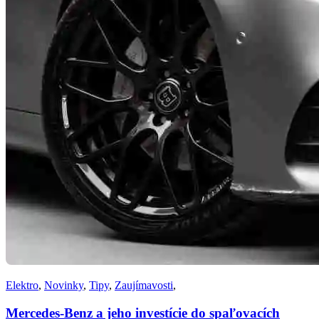
Elektro
,
Novinky
,
Tipy
,
Zaujímavosti
,
Mercedes-Benz a jeho investície do spaľovacích