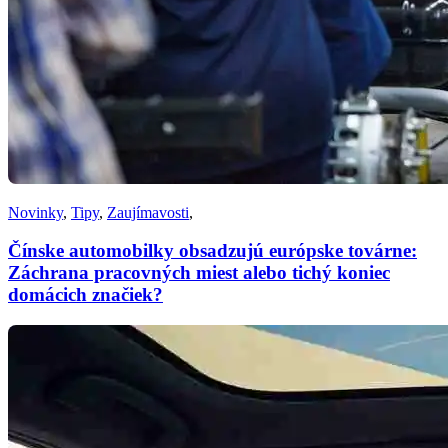
Novinky
,
Tipy
,
Zaujímavosti
,
Čínske automobilky obsadzujú európske továrne:
Záchrana pracovných miest alebo tichý koniec
domácich značiek?