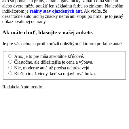
ako sú podlaha a prahy, chránia galvanicky, zatiaľ čo na strechu
alebo dvere môžu použiť len základnú farbu so zinkom. Najlepším
indikátorom je
reálny stav ojazdených áut
.
Ak vidíte, že
desaťročné auto určitej značky nemá ani stopu po hrdzi, je to jasný
dôkaz kvalitnej ochrany.
Ak máte chuť, hlasujte v našej ankete.
Je pre vás ochrana proti korózii dôležitým faktorom pri kúpe auta?
Áno, je to pre mňa absolútne kľúčové.
Čiastočne, ale dôležitejšia je cena a výbava.
Nie, moderné autá už predsa nehrdzavejú.
Riešim to až vtedy, keď sa objaví prvá hrdza.
Redakcia Auto trendy.