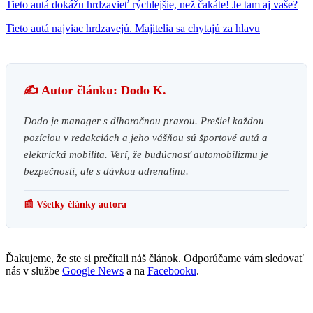
Tieto autá dokážu hrdzavieť rýchlejšie, než čakáte! Je tam aj vaše?
Tieto autá najviac hrdzavejú. Majitelia sa chytajú za hlavu
✍️ Autor článku: Dodo K.
Dodo je manager s dlhoročnou praxou. Prešiel každou
pozíciou v redakciách a jeho vášňou sú športové autá a
elektrická mobilita. Verí, že budúcnosť automobilizmu je
bezpečnosti, ale s dávkou adrenalínu.
📰 Všetky články autora
Ďakujeme, že ste si prečítali náš článok. Odporúčame vám sledovať
nás v službe
Google News
a na
Facebooku
.