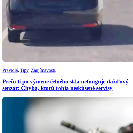
Pravidlá
,
Tipy
,
Zaujímavosti
,
Prečo ti po výmene čelného skla nefunguje dažďový
senzor: Chyba, ktorú robia neskúsené servisy