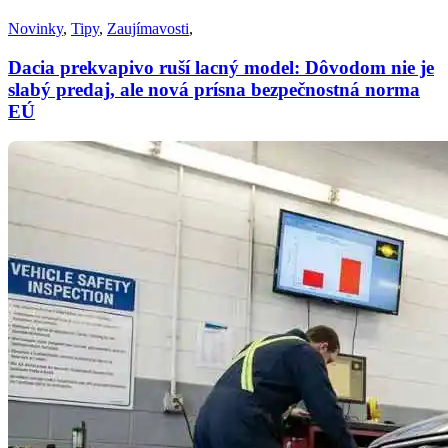
Novinky
,
Tipy
,
Zaujímavosti
,
Dacia prekvapivo ruší lacný model: Dôvodom nie je
slabý predaj, ale nová prísna bezpečnostná norma
EÚ