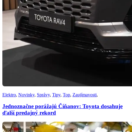
Elektro
,
Novinky
,
Správy
,
Tipy
,
Top
,
Zaujímavosti
,
Jednoznačne porážajú Číňanov: Toyota dosahuje
ďalší predajný rekord