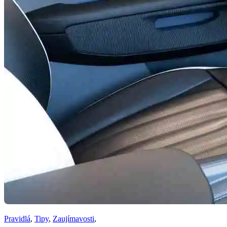
Pravidlá
,
Tipy
,
Zaujímavosti
,