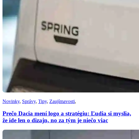
Novinky
,
Správy
,
Tipy
,
Zaujímavosti
,
Prečo Dacia mení logo a stratégiu: Ľudia si myslia,
že ide len o dizajn, no za tým je niečo viac