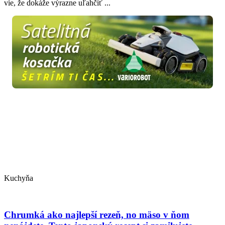
vie, že dokáže výrazne uľahčiť ...
Kuchyňa
Chrumká ako najlepší rezeň, no mäso v ňom