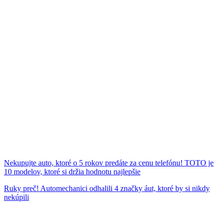
Nekupujte auto, ktoré o 5 rokov predáte za cenu telefónu! TOTO je
10 modelov, ktoré si držia hodnotu najlepšie
Ruky preč! Automechanici odhalili 4 značky áut, ktoré by si nikdy
nekúpili