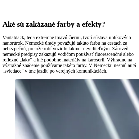
Aké sú zakázané farby a efekty?
Vantablack, teda extrémne tmavú čiernu, tvorí sústava uhlíkových
nanorúrok. Nemecké úrady považujú takúto farbu na cestách za
nebezpečnú, pretože robí vozidlo takmer neviditeľným. Zároveň
nemecké predpisy zakazujú vodičom používať fluorescenčné alebo
reflexné „laky“ a iné podobné materiály na karosérii. Výhradne na
výstražné značenie používame takéto farby. V Nemecku nesmú autá
„svietiace“ v tme jazdiť po verejných komunikáciách.