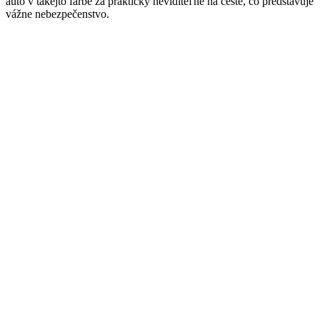
auto v takejto farbe za prakticky neviditeľné na ceste, čo predstavuje
vážne nebezpečenstvo.