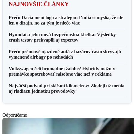
NAJNOVŠIE ČLÁNKY
Prečo Dacia mení logo a stratégiu: Ľudia si myslia, že ide
len o dizajn, no za tým je niečo viac
Hyundai a jeho nová bezpečnostná klietka: Výsledky
crash testov prekvapili aj expertov
Prečo prémiové ojazdené autá z bazárov často skrývajú
vymenené airbagy po nehodách
Volkswagen čelí hromadnej žalobe? Hybridy môžu v
premávke spotrebovať násobne viac než v reklame
Najväčší podvod pri stáčaní kilometrov: Zlodeji už menia
aj riadiacu jednotku prevodovky
Odporúčame