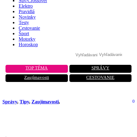
Suv/Crossover
Elektro
Pravidlá
Novinky
Testy
Cestovanie
Šport
Motorky
Horoskop
TOP TÉMA
SPRÁVY
Zaujímavosti
CESTOVANIE
Správy
,
Tipy
,
Zaujímavosti
,
0
Za túto farbu auta hrozí pokuta 135
eur a odobratie vodičáku!