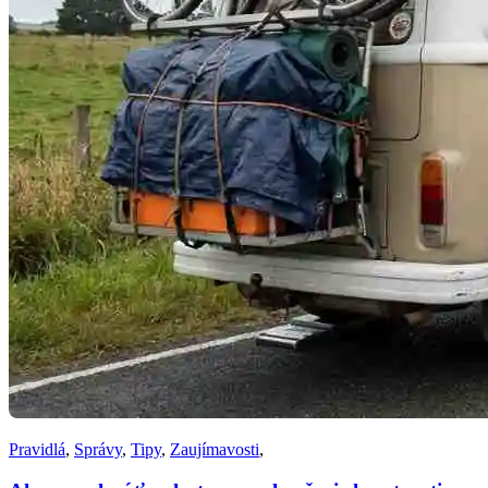
Pravidlá
,
Správy
,
Tipy
,
Zaujímavosti
,