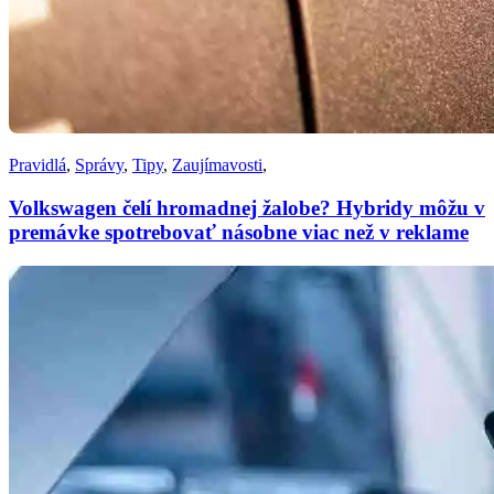
Pravidlá
,
Správy
,
Tipy
,
Zaujímavosti
,
Volkswagen čelí hromadnej žalobe? Hybridy môžu v
premávke spotrebovať násobne viac než v reklame