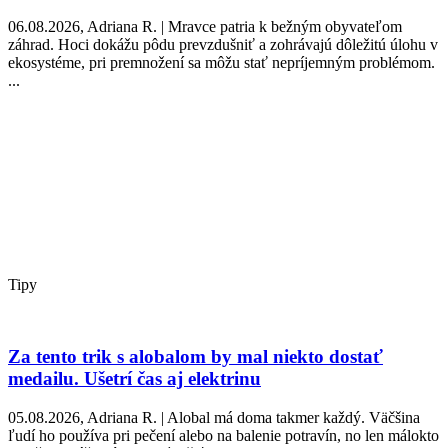
06.08.2026, Adriana R. | Mravce patria k bežným obyvateľom
záhrad. Hoci dokážu pôdu prevzdušniť a zohrávajú dôležitú úlohu v
ekosystéme, pri premnožení sa môžu stať nepríjemným problémom.
...
Tipy
Za tento trik s alobalom by mal niekto dostať
medailu. Ušetrí čas aj elektrinu
05.08.2026, Adriana R. | Alobal má doma takmer každý. Väčšina
ľudí ho používa pri pečení alebo na balenie potravín, no len málokto