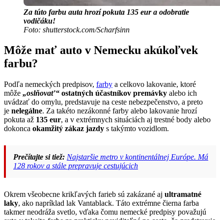
Za túto farbu auta hrozí pokuta 135 eur a odobratie
vodičáku!
Foto: shutterstock.com/Scharfsinn
Môže mať auto v Nemecku akúkoľvek
farbu?
Podľa nemeckých predpisov,
farby
a celkovo lakovanie, ktoré
môže
„oslňovať“
ostatných účastníkov premávky
alebo ich
uvádzať do omylu, predstavuje na ceste nebezpečenstvo, a preto
je
nelegálne
. Za takéto nezákonné farby alebo lakovanie hrozí
pokuta až
135 eur
, a v extrémnych situáciách aj trestné body alebo
dokonca
okamžitý zákaz jazdy
s takýmto vozidlom.
Prečítajte si tiež:
Najstaršie metro v kontinentálnej Európe. Má
128 rokov a stále prepravuje cestujúcich
Okrem všeobecne krikľavých farieb sú zakázané aj
ultramatné
laky
, ako napríklad lak Vantablack. Táto extrémne čierna farba
takmer neodráža svetlo, vďaka čomu nemecké predpisy považujú