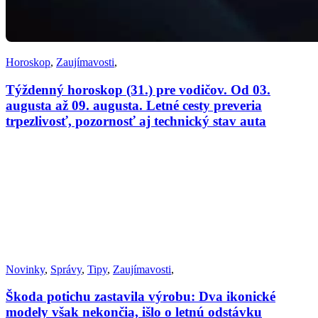
Horoskop
,
Zaujímavosti
,
Týždenný horoskop (31.) pre vodičov. Od 03.
augusta až 09. augusta. Letné cesty preveria
trpezlivosť, pozornosť aj technický stav auta
Novinky
,
Správy
,
Tipy
,
Zaujímavosti
,
Škoda potichu zastavila výrobu: Dva ikonické
modely však nekončia, išlo o letnú odstávku