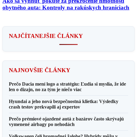
Ako sa vyhnúť pokute za prekročenie hmotnosti
obytného auta: Kontroly na rakúskych hraniciach
NAJČÍTANEJŠIE ČLÁNKY
NAJNOVŠIE ČLÁNKY
Prečo Dacia mení logo a stratégiu: Ľudia si myslia, že ide
len o dizajn, no za tým je niečo viac
Hyundai a jeho nová bezpečnostná klietka: Výsledky
crash testov prekvapili aj expertov
Prečo prémiové ojazdené autá z bazárov často skrývajú
vymenené airbagy po nehodách
Volkswagen čelí hromadnej žalobe? Hybridy môžu v