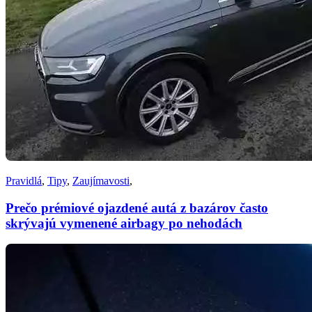
Pravidlá
,
Tipy
,
Zaujímavosti
,
Prečo prémiové ojazdené autá z bazárov často
skrývajú vymenené airbagy po nehodách