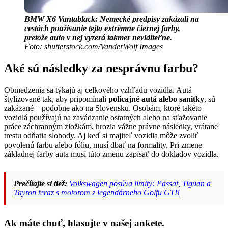
BMW X6 Vantablack: Nemecké predpisy zakázali na
cestách používanie tejto extrémne čiernej farby,
pretože auto v nej vyzerá takmer neviditeľne.
Foto: shutterstock.com/VanderWolf Images
Aké sú následky za nesprávnu farbu?
Obmedzenia sa týkajú aj celkového vzhľadu vozidla. Autá
štylizované tak, aby pripomínali
policajné autá alebo sanitky
, sú
zakázané – podobne ako na Slovensku. Osobám, ktoré takéto
vozidlá používajú na zavádzanie ostatných alebo na sťažovanie
práce záchranným zložkám, hrozia vážne právne následky, vrátane
trestu odňatia slobody. Aj keď si majiteľ vozidla môže zvoliť
povolenú farbu alebo fóliu, musí dbať na formality. Pri zmene
základnej farby auta musí túto zmenu zapísať do dokladov vozidla.
Prečítajte si tiež:
Volkswagen posúva limity: Passat, Tiguan a
Tayron teraz s motorom z legendárneho Golfu GTI!
Ak máte chuť, hlasujte v našej ankete.