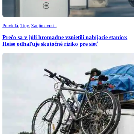
Pravidlá
,
Tipy
,
Zaujímavosti
,
Prečo sa v júli hromadne vznietili nabíjacie stanice:
Heise odhaľuje skutočné riziko pre sieť