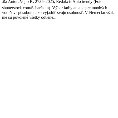
✍️ Autor: Vojto K. 27.09.2025, Redakcia Auto trendy (Foto:
shutterstock.com/Scharfsinn). Výber farby auta je pre mnohých
vodičov spôsobom, ako vyjadriť svoju osobnosť. V Nemecku však
nie sú povolené všetky odtiene...