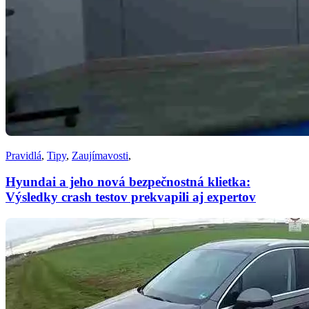
Pravidlá
,
Tipy
,
Zaujímavosti
,
Hyundai a jeho nová bezpečnostná klietka:
Výsledky crash testov prekvapili aj expertov