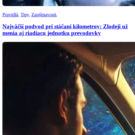
Pravidlá
,
Tipy
,
Zaujímavosti
,
Najväčší podvod pri stáčaní kilometrov: Zlodeji už
menia aj riadiacu jednotku prevodovky