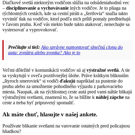
Diaľkové svetlá niektorým vodičom slúžia na odsúdeniahodnú vec
–
disciplinovanie a vychovávanie
iných vodičov. Je to pliaga na
rýchlostných cestách, kde sa cestní piráti a „šerifovia“ snažia takto
vyvinúť tlak na vodičov, ktorí podľa nich príliš pomaly predbiehajú
v ľavom pruhu. Keď vás niekto bude takto atakovať, nenechajte sa
vystresovať a vyprovokovať.
Prečítajte si tiež:
Ako správne namontovať slnečnú clonu do
auta: zvnútra alebo zvonka? Ako je to
Veľmi dôležité v komunikácii vodičov sú aj
výstražné svetlá
. A tie
sa vyskytujú v oveľa pozitívnejšej úlohe. Práve krátkym bliknutím
„štyroch smeroviek“ si vodiči
ďakujú
napríklad za pustenie do
pruhu alebo za umožnenie pohodlného výjazdu z parkovacieho
miesta. Naopak, ak na rýchlostnej ceste autá pred vami náhle blikajú
výstražnými svetlami, znamená to, že sa blížite k
náhlej zápche
na
ceste a treba byť pripravený spomaliť.
Ak máte chuť, hlasujte v našej ankete.
Používate blikanie svetlami na varovanie ostatných pred policajnou
hliadkou?