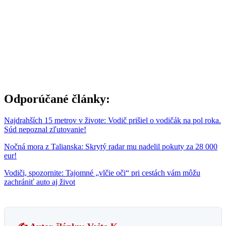
Odporúčané články:
Najdrahších 15 metrov v živote: Vodič prišiel o vodičák na pol roka.
Súd nepoznal zľutovanie!
Nočná mora z Talianska: Skrytý radar mu nadelil pokuty za 28 000
eur!
Vodiči, spozornite: Tajomné „vlčie oči“ pri cestách vám môžu
zachrániť auto aj život