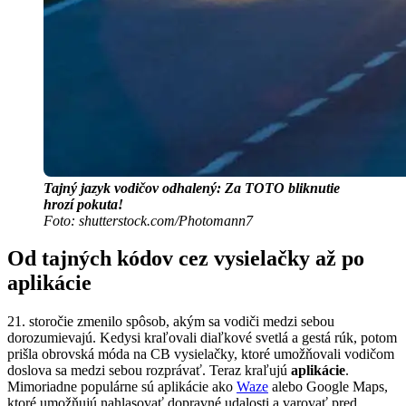
Tajný jazyk vodičov odhalený: Za TOTO bliknutie
hrozí pokuta!
Foto: shutterstock.com/Photomann7
Od tajných kódov cez vysielačky až po
aplikácie
21. storočie zmenilo spôsob, akým sa vodiči medzi sebou
dorozumievajú. Kedysi kraľovali diaľkové svetlá a gestá rúk, potom
prišla obrovská móda na CB vysielačky, ktoré umožňovali vodičom
doslova sa medzi sebou rozprávať. Teraz kraľujú
aplikácie
.
Mimoriadne populárne sú aplikácie ako
Waze
alebo Google Maps,
ktoré umožňujú nahlasovať dopravné udalosti a varovať pred