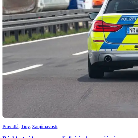
Pravidlá
,
Tipy
,
Zaujímavosti
,