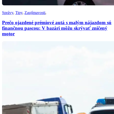
Správy
,
Tipy
,
Zaujímavosti
,
Prečo ojazdené prémiové autá s malým nájazdom sú
finančnou pascou: V bazári môžu skrývať zničený
motor