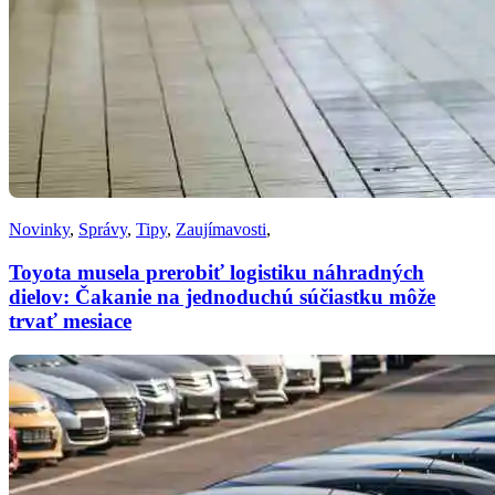
Novinky
,
Správy
,
Tipy
,
Zaujímavosti
,
Toyota musela prerobiť logistiku náhradných
dielov: Čakanie na jednoduchú súčiastku môže
trvať mesiace