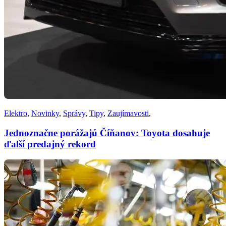
Elektro
,
Novinky
,
Správy
,
Tipy
,
Zaujímavosti
,
Jednoznačne porážajú Číňanov: Toyota dosahuje
ďalší predajný rekord