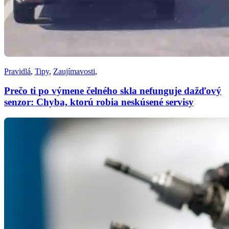
Pravidlá
,
Tipy
,
Zaujímavosti
,
Prečo ti po výmene čelného skla nefunguje dažďový
senzor: Chyba, ktorú robia neskúsené servisy