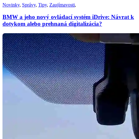
Novinky
,
Správy
,
Tipy
,
Zaujímavosti
,
BMW a jeho nový ovládací systém iDrive: Návrat k
dotykom alebo prehnaná digitalizácia?