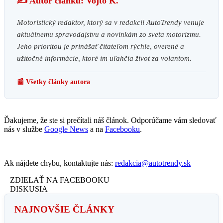
✍️ Autor článku: Vojto K.
Motoristický redaktor, ktorý sa v redakcii AutoTrendy venuje
aktuálnemu spravodajstvu a novinkám zo sveta motorizmu.
Jeho prioritou je prinášať čitateľom rýchle, overené a
užitočné informácie, ktoré im uľahčia život za volantom.
📰 Všetky články autora
Ďakujeme, že ste si prečítali náš článok. Odporúčame vám sledovať
nás v službe
Google News
a na
Facebooku
.
Ak nájdete chybu, kontaktujte nás:
redakcia@autotrendy.sk
ZDIELAŤ NA FACEBOOKU
DISKUSIA
NAJNOVŠIE ČLÁNKY