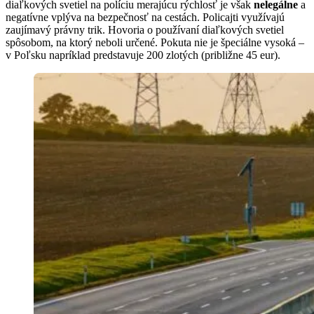
diaľkových svetiel na políciu merajúcu rýchlosť je však
nelegálne
a
negatívne vplýva na bezpečnosť na cestách. Policajti využívajú
zaujímavý právny trik. Hovoria o používaní diaľkových svetiel
spôsobom, na ktorý neboli určené. Pokuta nie je špeciálne vysoká –
v Poľsku napríklad predstavuje 200 zlotých (približne 45 eur).