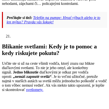
nehodami, zápchami či… policajnými kontrolami.
Prečítajte si tiež:
Telefón na pumpe: Hrozí výbuch alebo je to
len mýtus? Pravda vás šokuje!
Blikanie svetlami: Kedy je to pomoc a
kedy riskujete pokutu?
Určite ste si už na ceste všimli vodiča, ktorý zrazu raz blikne
diaľkovými svetlami. To nie je jeho omyl, ale konkrétny
signál.
Jedno bliknutie
diaľkovými je odkaz pre vodiča
oproti:
„nemáš zapnuté svetlá“
. Je to veľmi užitočné, pretože
najmä v starších autách sa svetlá môžu jednoducho poškodiť a vodič
o tom vôbec nemusí vedieť. Ak vás niekto takto upozorní, je lepšie
si skontrolovať
svetlomety.