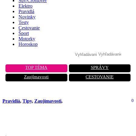
Suv/Crossover
Elektro
Pravidlá
Novinky
Testy
Cestovanie
Šport
Motorky
Horoskop
TOP TÉMA
SPRÁVY
Zaujímavosti
CESTOVANIE
Pravidlá
,
Tipy
,
Zaujímavosti
,
0
Tajný jazyk vodičov odhalený: Za
TOTO bliknutie hrozí pokuta!