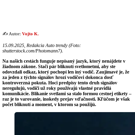
✍️ Autor:
Vojto K.
15.09.2025, Redakcia Auto trendy (
Foto:
shutterstock.com/Photomann7
).
Na našich cestách funguje nepísaný jazyk, ktorý nenájdete v
žiadnom zákone. Stačí pár bliknutí svetlometmi, aby ste
odovzdali odkaz, ktorý pochopí len iný vodič. Zaujímavé je, že
za jeden z týchto signálov hrozí vodičovi dokonca dosť
kontroverzná pokuta. Hoci predpisy tento druh signálov
neregulujú, vodiči už roky používajú vlastné pravidlá
komunikácie. Blikanie svetlami sa stalo formou cestnej etikety –
raz je to varovanie, inokedy prejav vďačnosti. Kľúčom je však
počet bliknutí a moment, v ktorom sa použijú.