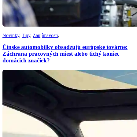
Novinky
,
Tipy
,
Zaujímavosti
,
Čínske automobilky obsadzujú európske továrne:
Záchrana pracovných miest alebo tichý koniec
domácich značiek?