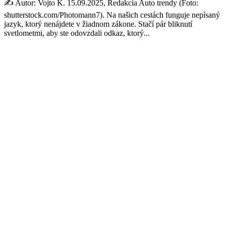
✍️ Autor: Vojto K. 15.09.2025, Redakcia Auto trendy (Foto:
shutterstock.com/Photomann7). Na našich cestách funguje nepísaný
jazyk, ktorý nenájdete v žiadnom zákone. Stačí pár bliknutí
svetlometmi, aby ste odovzdali odkaz, ktorý...