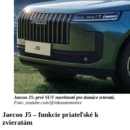
Jaecoo J5: prvé SUV navrhnuté pre domáce zvieratá.
Foto: youtube.com/@niksautomotive
Jaecoo J5 – funkcie priateľské k
zvieratám