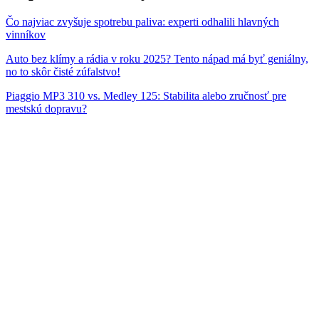
Čo najviac zvyšuje spotrebu paliva: experti odhalili hlavných
vinníkov
Auto bez klímy a rádia v roku 2025? Tento nápad má byť geniálny,
no to skôr čisté zúfalstvo!
Piaggio MP3 310 vs. Medley 125: Stabilita alebo zručnosť pre
mestskú dopravu?