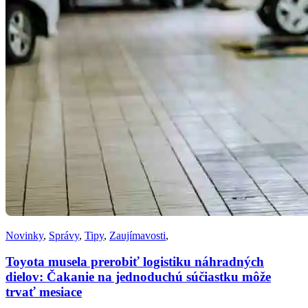
Novinky
,
Správy
,
Tipy
,
Zaujímavosti
,
Toyota musela prerobiť logistiku náhradných
dielov: Čakanie na jednoduchú súčiastku môže
trvať mesiace