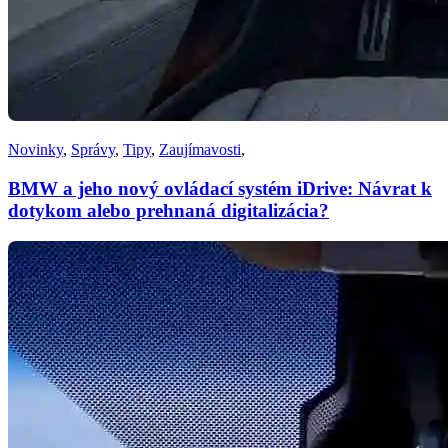
Novinky
,
Správy
,
Tipy
,
Zaujímavosti
,
BMW a jeho nový ovládací systém iDrive: Návrat k
dotykom alebo prehnaná digitalizácia?