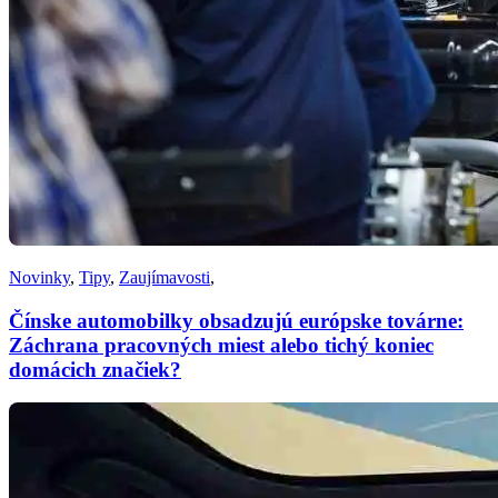
Novinky
,
Tipy
,
Zaujímavosti
,
Čínske automobilky obsadzujú európske továrne:
Záchrana pracovných miest alebo tichý koniec
domácich značiek?