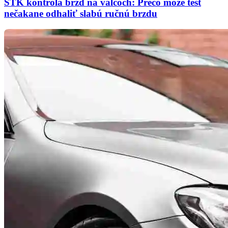
STK kontrola bŕzd na valcoch: Prečo môže test
nečakane odhaliť slabú ručnú brzdu