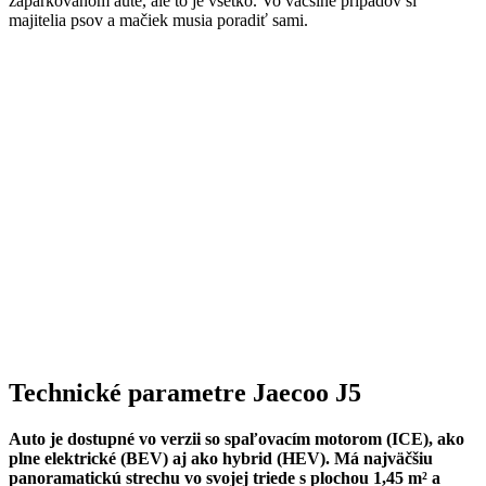
zaparkovanom aute, ale to je všetko. Vo väčšine prípadov si
majitelia psov a mačiek musia poradiť sami.
Technické parametre Jaecoo J5
Auto je dostupné vo verzii so spaľovacím motorom (ICE), ako
plne elektrické (BEV) aj ako hybrid (HEV). Má najväčšiu
panoramatickú strechu vo svojej triede s plochou 1,45 m² a