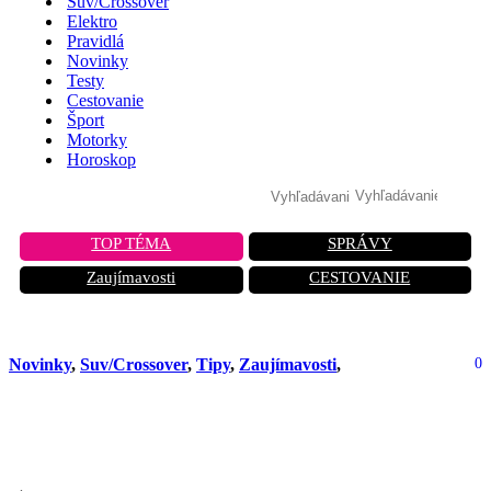
Suv/Crossover
Elektro
Pravidlá
Novinky
Testy
Cestovanie
Šport
Motorky
Horoskop
TOP TÉMA
SPRÁVY
Zaujímavosti
CESTOVANIE
Novinky
,
Suv/Crossover
,
Tipy
,
Zaujímavosti
,
0
Jaecoo J5: prvé SUV navrhnuté pre
domáce zvieratá