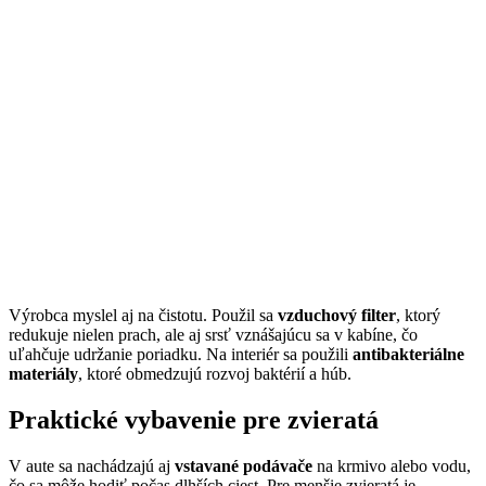
Výrobca myslel aj na čistotu. Použil sa
vzduchový filter
, ktorý
redukuje nielen prach, ale aj srsť vznášajúcu sa v kabíne, čo
uľahčuje udržanie poriadku. Na interiér sa použili
antibakteriálne
materiály
, ktoré obmedzujú rozvoj baktérií a húb.
Praktické vybavenie pre zvieratá
V aute sa nachádzajú aj
vstavané podávače
na krmivo alebo vodu,
čo sa môže hodiť počas dlhších ciest. Pre menšie zvieratá je