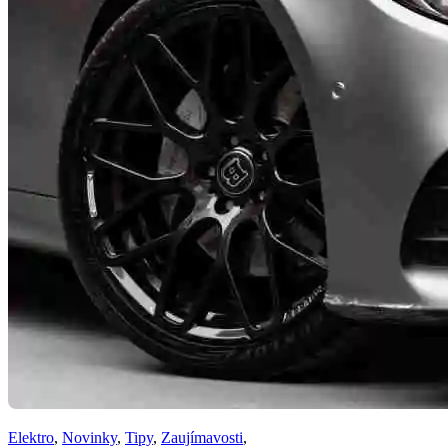
Elektro
,
Novinky
,
Tipy
,
Zaujímavosti
,