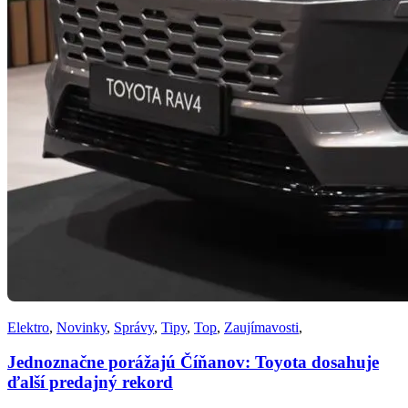
Elektro
,
Novinky
,
Správy
,
Tipy
,
Top
,
Zaujímavosti
,
Jednoznačne porážajú Číňanov: Toyota dosahuje
ďalší predajný rekord