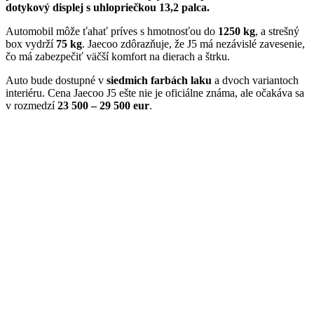
dotykový displej s uhlopriečkou 13,2 palca.
Automobil môže ťahať príves s hmotnosťou do
1250 kg
, a strešný
box vydrží
75 kg
. Jaecoo zdôrazňuje, že J5 má nezávislé zavesenie,
čo má zabezpečiť väčší komfort na dierach a štrku.
Auto bude dostupné v
siedmich farbách laku
a dvoch variantoch
interiéru. Cena Jaecoo J5 ešte nie je oficiálne známa, ale očakáva sa
v rozmedzí
23 500 – 29 500 eur
.