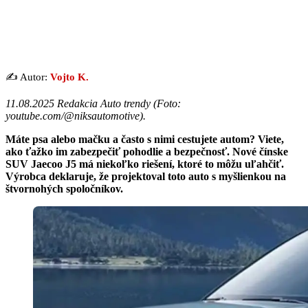
✍️ Autor:
Vojto K.
11.08.2025 Redakcia Auto trendy (
Foto:
youtube.com/@niksautomotive
).
Máte psa alebo mačku a často s nimi cestujete autom? Viete,
ako ťažko im zabezpečiť pohodlie a bezpečnosť. Nové čínske
SUV Jaecoo J5 má niekoľko riešení, ktoré to môžu uľahčiť.
Výrobca deklaruje, že projektoval toto auto s myšlienkou na
štvornohých spoločníkov.