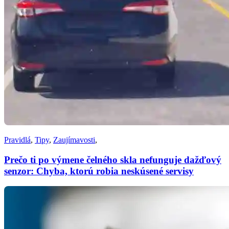
Pravidlá
,
Tipy
,
Zaujímavosti
,
Prečo ti po výmene čelného skla nefunguje dažďový
senzor: Chyba, ktorú robia neskúsené servisy