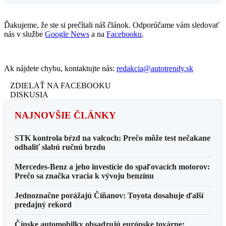
Ďakujeme, že ste si prečítali náš článok. Odporúčame vám sledovať
nás v službe
Google News
a na
Facebooku
.
Ak nájdete chybu, kontaktujte nás:
redakcia@autotrendy.sk
ZDIELAŤ NA FACEBOOKU
DISKUSIA
NAJNOVŠIE ČLÁNKY
STK kontrola bŕzd na valcoch: Prečo môže test nečakane
odhaliť slabú ručnú brzdu
Mercedes-Benz a jeho investície do spaľovacích motorov:
Prečo sa značka vracia k vývoju benzínu
Jednoznačne porážajú Číňanov: Toyota dosahuje ďalší
predajný rekord
Čínske automobilky obsadzujú európske továrne: