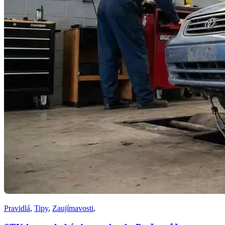
Pravidlá
,
Tipy
,
Zaujímavosti
,