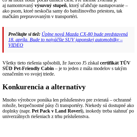
aj namontovaný
výsuvný stupeň
, ktorý uľahčuje nastupovanie –
ako psom, ktoré neskočia samy do batožinového priestoru, tak
mačkám prepravovaným v transportéri.
Prečítajte si tiež:
Úplne nová Mazda CX-80 bude predstavená
18. apríla. Bude to najväčšie SUV japonskej automobilky –
VIDEO
Všetky tieto riešenia spôsobili, že Jaecoo J5 získal
certifikát TÜV
SÜD Pet-Friendly Cabin
– je to jeden z mála modelov s takým
označením vo svojej triede.
Konkurencia a alternatívy
Mnoho výrobcov ponúka len príslušenstvo pre zvieratá – ochranné
rohože, bezpečnostné pásy či transportéry. Niekedy sú dostupné ako
doplnky (napr.
Pet Pack v Land Roveri
), inokedy treba siahnuť po
univerzálnych riešeniach z trhu príslušenstva.