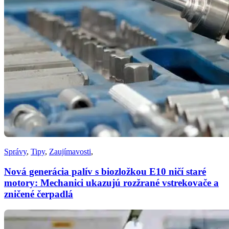
Správy
,
Tipy
,
Zaujímavosti
,
Nová generácia palív s biozložkou E10 ničí staré
motory: Mechanici ukazujú rozžrané vstrekovače a
zničené čerpadlá