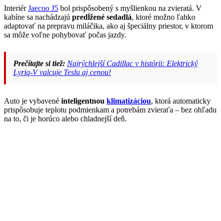
Interiér
Jaecoo J5
bol prispôsobený s myšlienkou na zvieratá. V
kabíne sa nachádzajú
predĺžené sedadlá
, ktoré možno ľahko
adaptovať na prepravu miláčika, ako aj špeciálny priestor, v ktorom
sa môže voľne pohybovať počas jazdy.
Prečítajte si tiež:
Najrýchlejší Cadillac v histórii: Elektrický
Lyriq-V valcuje Teslu aj cenou!
Auto je vybavené
inteligentnou
klimatizáciou
, ktorá automaticky
prispôsobuje teplotu podmienkam a potrebám zvieraťa – bez ohľadu
na to, či je horúco alebo chladnejší deň.