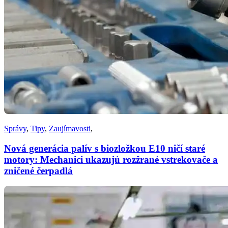
Správy
,
Tipy
,
Zaujímavosti
,
Nová generácia palív s biozložkou E10 ničí staré
motory: Mechanici ukazujú rozžrané vstrekovače a
zničené čerpadlá