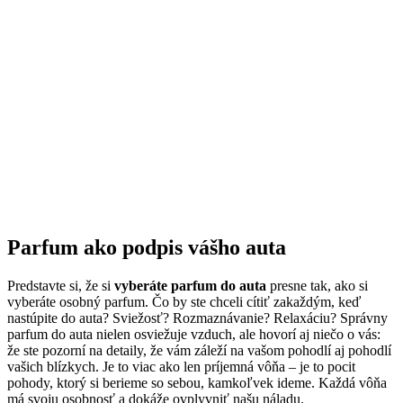
Parfum ako podpis vášho auta
Predstavte si, že si
vyberáte parfum do auta
presne tak, ako si
vyberáte osobný parfum. Čo by ste chceli cítiť zakaždým, keď
nastúpite do auta? Sviežosť? Rozmaznávanie? Relaxáciu? Správny
parfum do auta nielen osviežuje vzduch, ale hovorí aj niečo o vás:
že ste pozorní na detaily, že vám záleží na vašom pohodlí aj pohodlí
vašich blízkych. Je to viac ako len príjemná vôňa – je to pocit
pohody, ktorý si berieme so sebou, kamkoľvek ideme. Každá vôňa
má svoju osobnosť a dokáže ovplyvniť našu náladu.