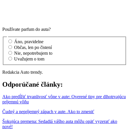
Používate parfum do auta?
Áno, pravidelne
Občas, len po čistení
Nie, nepotrebujem to
Uvažujem o tom
Redakcia Auto trendy.
Odporúčané články:
Ako predĺžiť trvanlivosť vône v aute: Overené tipy pre dlhotrvajúcu
príjemnú vôňu
Čudný a nepríjemný zápach v aute. Ako to zmeniť
Šokujúca premena: Sedadlá vášho auta môžu opäť vyzerať ako
nové!