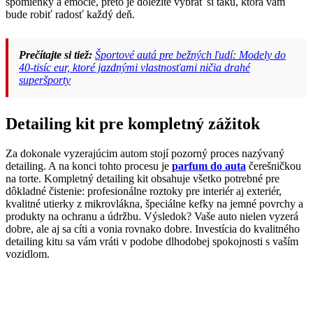
spomienky a emócie, preto je dôležité vybrať si takú, ktorá vám
bude robiť radosť každý deň.
Prečítajte si tiež:
Športové autá pre bežných ľudí: Modely do
40-tisíc eur, ktoré jazdnými vlastnosťami ničia drahé
superšporty
Detailing kit pre kompletný zážitok
Za dokonale vyzerajúcim autom stojí pozorný proces nazývaný
detailing. A na konci tohto procesu je
parfum do auta
čerešničkou
na torte. Kompletný detailing kit obsahuje všetko potrebné pre
dôkladné čistenie: profesionálne roztoky pre interiér aj exteriér,
kvalitné utierky z mikrovlákna, špeciálne kefky na jemné povrchy a
produkty na ochranu a údržbu. Výsledok? Vaše auto nielen vyzerá
dobre, ale aj sa cíti a vonia rovnako dobre. Investícia do kvalitného
detailing kitu sa vám vráti v podobe dlhodobej spokojnosti s vaším
vozidlom.