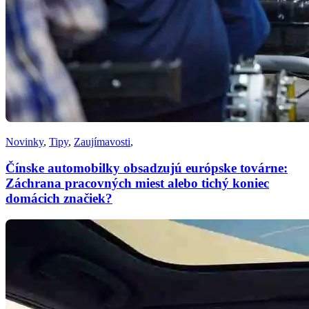
Novinky
,
Tipy
,
Zaujímavosti
,
Čínske automobilky obsadzujú európske továrne:
Záchrana pracovných miest alebo tichý koniec
domácich značiek?