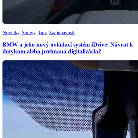
Novinky
,
Správy
,
Tipy
,
Zaujímavosti
,
BMW a jeho nový ovládací systém iDrive: Návrat k
dotykom alebo prehnaná digitalizácia?