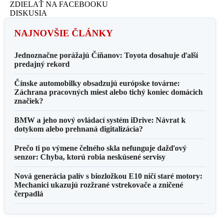
ZDIELAŤ NA FACEBOOKU
DISKUSIA
NAJNOVŠIE ČLÁNKY
Jednoznačne porážajú Číňanov: Toyota dosahuje ďalší
predajný rekord
Čínske automobilky obsadzujú európske továrne:
Záchrana pracovných miest alebo tichý koniec domácich
značiek?
BMW a jeho nový ovládací systém iDrive: Návrat k
dotykom alebo prehnaná digitalizácia?
Prečo ti po výmene čelného skla nefunguje dažďový
senzor: Chyba, ktorú robia neskúsené servisy
Nová generácia palív s biozložkou E10 ničí staré motory:
Mechanici ukazujú rozžrané vstrekovače a zničené
čerpadlá