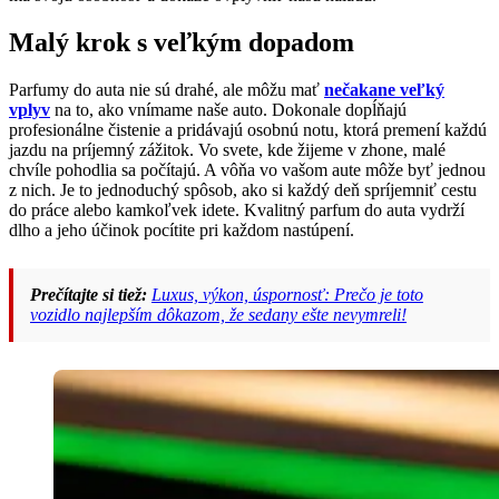
Malý krok s veľkým dopadom
Parfumy do auta nie sú drahé, ale môžu mať
nečakane veľký
vplyv
na to, ako vnímame naše auto. Dokonale dopĺňajú
profesionálne čistenie a pridávajú osobnú notu, ktorá premení každú
jazdu na príjemný zážitok. Vo svete, kde žijeme v zhone, malé
chvíle pohodlia sa počítajú. A vôňa vo vašom aute môže byť jednou
z nich. Je to jednoduchý spôsob, ako si každý deň spríjemniť cestu
do práce alebo kamkoľvek idete. Kvalitný parfum do auta vydrží
dlho a jeho účinok pocítite pri každom nastúpení.
Prečítajte si tiež:
Luxus, výkon, úspornosť: Prečo je toto
vozidlo najlepším dôkazom, že sedany ešte nevymreli!