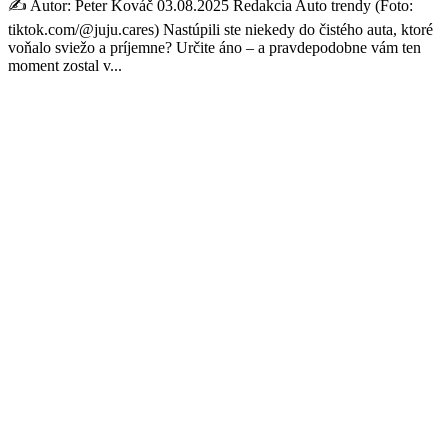
✍️ Autor: Peter Kováč 03.08.2025 Redakcia Auto trendy (Foto:
tiktok.com/@juju.cares) Nastúpili ste niekedy do čistého auta, ktoré
voňalo sviežo a príjemne? Určite áno – a pravdepodobne vám ten
moment zostal v...