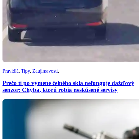
Pravidlá
,
Tipy
,
Zaujímavosti
,
Prečo ti po výmene čelného skla nefunguje dažďový
senzor: Chyba, ktorú robia neskúsené servisy