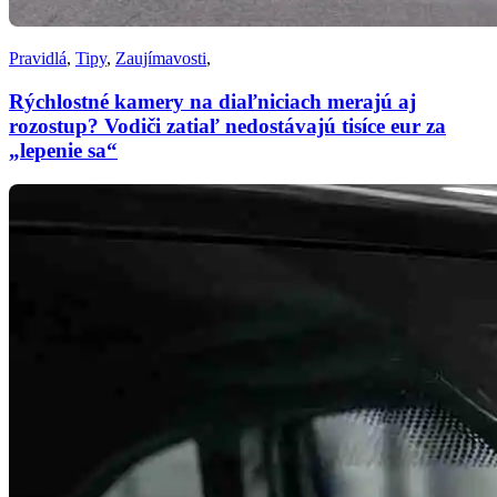
Pravidlá
,
Tipy
,
Zaujímavosti
,
Rýchlostné kamery na diaľniciach merajú aj
rozostup? Vodiči zatiaľ nedostávajú tisíce eur za
„lepenie sa“