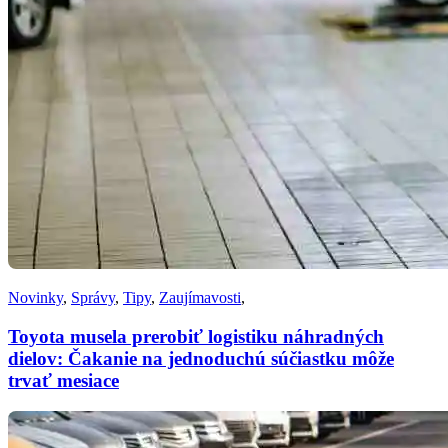
Novinky
,
Správy
,
Tipy
,
Zaujímavosti
,
Toyota musela prerobiť logistiku náhradných
dielov: Čakanie na jednoduchú súčiastku môže
trvať mesiace