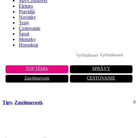
Suv/Crossover
Elektro
Pravidlá
Novinky
Testy
Cestovanie
Šport
Motorky
Horoskop
TOP TÉMA
SPRÁVY
Zaujímavosti
CESTOVANIE
Tipy
,
Zaujímavosti
,
0
Parfum do auta: Malý detail s veľkým
vplyvom na vašu náladu