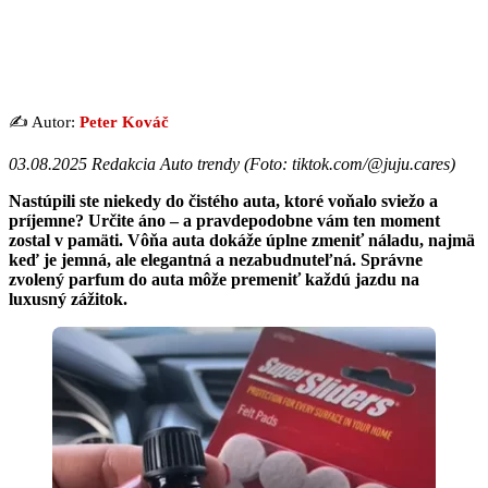
✍️ Autor:
Peter Kováč
03.08.2025 Redakcia Auto trendy (Foto: tiktok.com/@juju.cares)
Nastúpili ste niekedy do čistého auta, ktoré voňalo sviežo a
príjemne? Určite áno – a pravdepodobne vám ten moment
zostal v pamäti. Vôňa auta dokáže úplne zmeniť náladu, najmä
keď je jemná, ale elegantná a nezabudnuteľná. Správne
zvolený parfum do auta môže premeniť každú jazdu na
luxusný zážitok.