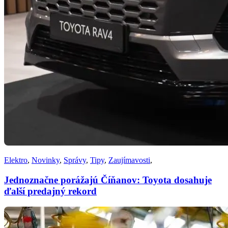
Elektro
,
Novinky
,
Správy
,
Tipy
,
Zaujímavosti
,
Jednoznačne porážajú Číňanov: Toyota dosahuje
ďalší predajný rekord