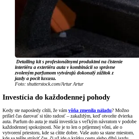
Detailing kit s profesionálnymi produktmi na čistenie
interiéru a exteriéru auta v kombinácii so správne
zvoleným parfumom vytvárajú dokonalý zážitok z
jazdy a pocit luxusu.
Foto: shutterstock.com/Artur Artur
Investícia do každodennej pohody
Kedy ste naposledy cítili, že vám
vôňa zmenila náladu
? Možno
prišiel čas darovať si túto radosť – zakaždým, keď otvoríte dvierka
auta. Parfum do auta je malá investícia s veľkým návratom v podobe
každodennej spokojnosti. Nie je to len o príjemnej vôni, ale o
vytvorení priestoru, kde sa cítite dobre. Vaše auto sa stane miestom,
kde sa tešíte stráviť čas, či už ide o krátku cestu alebo dlhú jazdu.