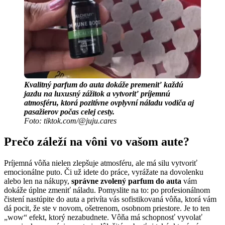
Kvalitný parfum do auta dokáže premeniť každú
jazdu na luxusný zážitok a vytvoriť príjemnú
atmosféru, ktorá pozitívne ovplyvní náladu vodiča aj
pasažierov počas celej cesty.
Foto: tiktok.com/@juju.cares
Prečo záleží na vôni vo vašom aute?
Príjemná vôňa nielen zlepšuje atmosféru, ale má silu vytvoriť
emocionálne puto. Či už idete do práce, vyrážate na dovolenku
alebo len na nákupy,
správne zvolený parfum do auta
vám
dokáže úplne zmeniť náladu. Pomyslite na to: po profesionálnom
čistení nastúpite do auta a privíta vás sofistikovaná vôňa, ktorá vám
dá pocit, že ste v novom, ošetrenom, osobnom priestore. Je to ten
„wow“ efekt, ktorý nezabudnete. Vôňa má schopnosť vyvolať