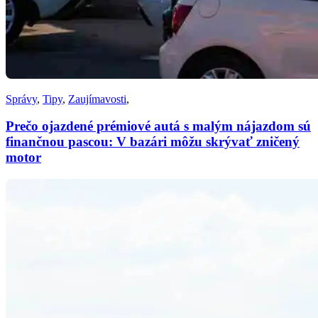
Správy
,
Tipy
,
Zaujímavosti
,
Prečo ojazdené prémiové autá s malým nájazdom sú
finančnou pascou: V bazári môžu skrývať zničený
motor