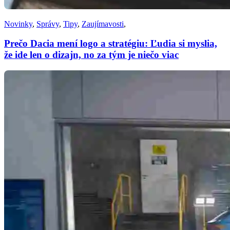
Novinky
,
Správy
,
Tipy
,
Zaujímavosti
,
Prečo Dacia mení logo a stratégiu: Ľudia si myslia,
že ide len o dizajn, no za tým je niečo viac