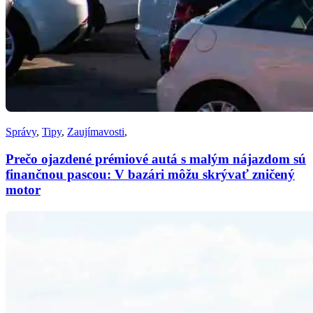
Správy
,
Tipy
,
Zaujímavosti
,
Prečo ojazdené prémiové autá s malým nájazdom sú
finančnou pascou: V bazári môžu skrývať zničený
motor