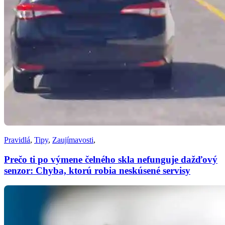
Pravidlá
,
Tipy
,
Zaujímavosti
,
Prečo ti po výmene čelného skla nefunguje dažďový
senzor: Chyba, ktorú robia neskúsené servisy