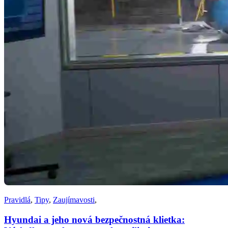
Pravidlá
,
Tipy
,
Zaujímavosti
,
Hyundai a jeho nová bezpečnostná klietka: