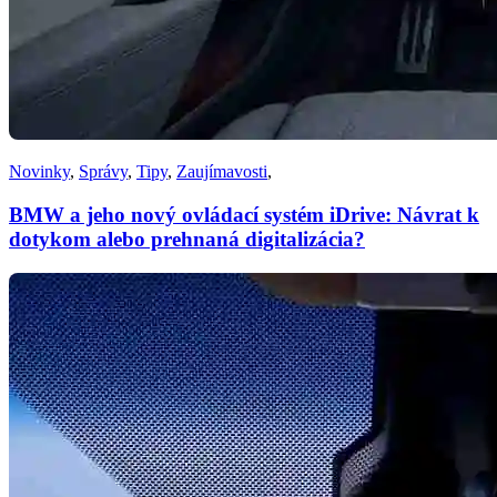
Novinky
,
Správy
,
Tipy
,
Zaujímavosti
,
BMW a jeho nový ovládací systém iDrive: Návrat k
dotykom alebo prehnaná digitalizácia?