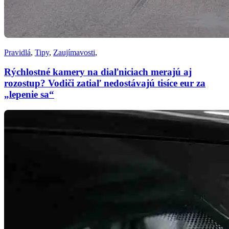
Pravidlá
,
Tipy
,
Zaujímavosti
,
Rýchlostné kamery na diaľniciach merajú aj
rozostup? Vodiči zatiaľ nedostávajú tisíce eur za
„lepenie sa“