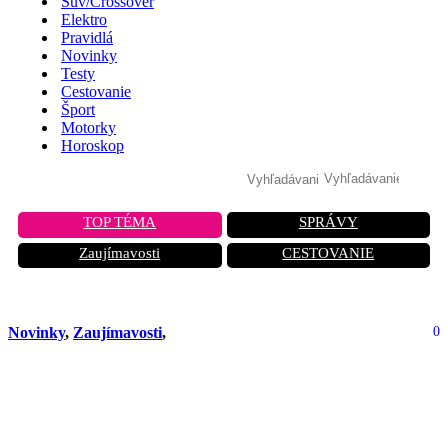
Suv/Crossover
Elektro
Pravidlá
Novinky
Testy
Cestovanie
Šport
Motorky
Horoskop
TOP TÉMA
SPRÁVY
Zaujímavosti
CESTOVANIE
Novinky
,
Zaujímavosti
,
0
Samsung Auto DeX: Nová
konkurencia pre Apple CarPlay a
Android Auto