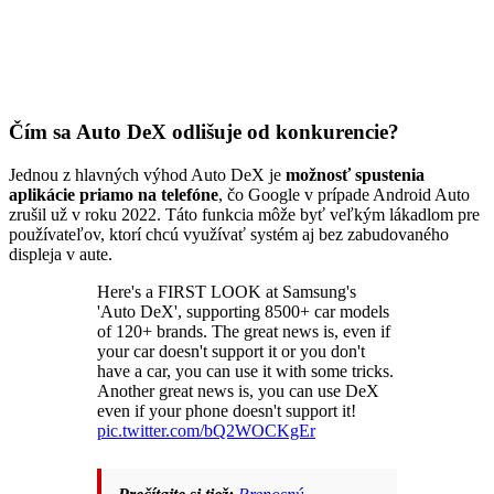
Čím sa Auto DeX odlišuje od konkurencie?
Jednou z hlavných výhod Auto DeX je
možnosť spustenia
aplikácie priamo na telefóne
, čo Google v prípade Android Auto
zrušil už v roku 2022. Táto funkcia môže byť veľkým lákadlom pre
používateľov, ktorí chcú využívať systém aj bez zabudovaného
displeja v aute.
Here's a FIRST LOOK at Samsung's
'Auto DeX', supporting 8500+ car models
of 120+ brands. The great news is, even if
your car doesn't support it or you don't
have a car, you can use it with some tricks.
Another great news is, you can use DeX
even if your phone doesn't support it!
pic.twitter.com/bQ2WOCKgEr