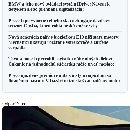
BMW a jeho nový ovládací systém iDrive: Návrat k
dotykom alebo prehnaná digitalizácia?
Prečo ti po výmene čelného skla nefunguje dažďový
senzor: Chyba, ktorú robia neskúsené servisy
Nová generácia palív s biozložkou E10 ničí staré motory:
Mechanici ukazujú rozžrané vstrekovače a zničené
čerpadlá
Toyota musela prerobiť logistiku náhradných dielov:
Čakanie na jednoduchú súčiastku môže trvať mesiace
Prečo ojazdené prémiové autá s malým nájazdom sú
finančnou pascou: V bazári môžu skrývať zničený motor
Odporúčame