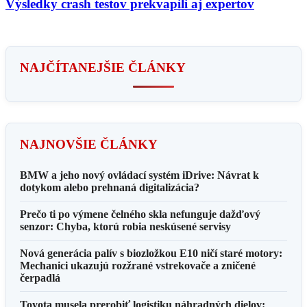
Výsledky crash testov prekvapili aj expertov
NAJČÍTANEJŠIE ČLÁNKY
NAJNOVŠIE ČLÁNKY
BMW a jeho nový ovládací systém iDrive: Návrat k
dotykom alebo prehnaná digitalizácia?
Prečo ti po výmene čelného skla nefunguje dažďový
senzor: Chyba, ktorú robia neskúsené servisy
Nová generácia palív s biozložkou E10 ničí staré motory:
Mechanici ukazujú rozžrané vstrekovače a zničené
čerpadlá
Toyota musela prerobiť logistiku náhradných dielov: