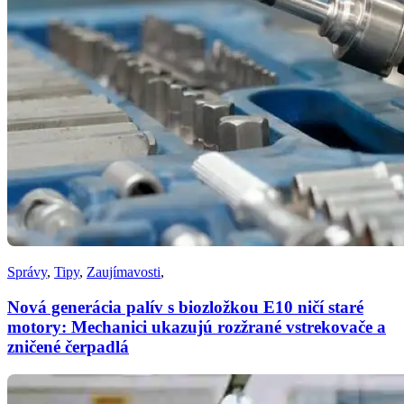
Správy
,
Tipy
,
Zaujímavosti
,
Nová generácia palív s biozložkou E10 ničí staré
motory: Mechanici ukazujú rozžrané vstrekovače a
zničené čerpadlá