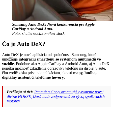
Samsung Auto DeX: Nová konkurencia pre Apple
CarPlay a Android Auto.
Foto: shutterstock.com/fast-stock
Čo je Auto DeX?
Auto DeX je nová aplikácia od spoločnosti Samsung, ktorá
umožňuje
integráciu smartfónu so systémom multimédií vo
vozidle
. Podobne ako Apple CarPlay a Android Auto, aj Auto DeX
ponúka možnosť zrkadlenia obrazovky telefónu na displej v aute,
čím vodič získa prístup k aplikáciám, ako sú
mapy, hudba,
digitálny asistent či telefónne hovory
.
Prečítajte si tiež:
Renault a Geely oznamujú vytvorenie novej
divízie HORSE, ktorá bude zodpovedná za vývoj spaľovacích
motorov