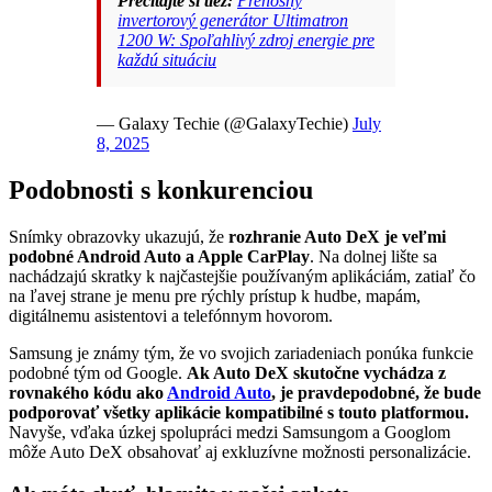
Prečítajte si tiež:
Prenosný
invertorový generátor Ultimatron
1200 W: Spoľahlivý zdroj energie pre
každú situáciu
— Galaxy Techie (@GalaxyTechie)
July
8, 2025
Podobnosti s konkurenciou
Snímky obrazovky ukazujú, že
rozhranie Auto DeX je veľmi
podobné Android Auto a Apple CarPlay
. Na dolnej lište sa
nachádzajú skratky k najčastejšie používaným aplikáciám, zatiaľ čo
na ľavej strane je menu pre rýchly prístup k hudbe, mapám,
digitálnemu asistentovi a telefónnym hovorom.
Samsung je známy tým, že vo svojich zariadeniach ponúka funkcie
podobné tým od Google.
Ak Auto DeX skutočne vychádza z
rovnakého kódu ako
Android Auto
, je pravdepodobné, že bude
podporovať všetky aplikácie kompatibilné s touto platformou.
Navyše, vďaka úzkej spolupráci medzi Samsungom a Googlom
môže Auto DeX obsahovať aj exkluzívne možnosti personalizácie.