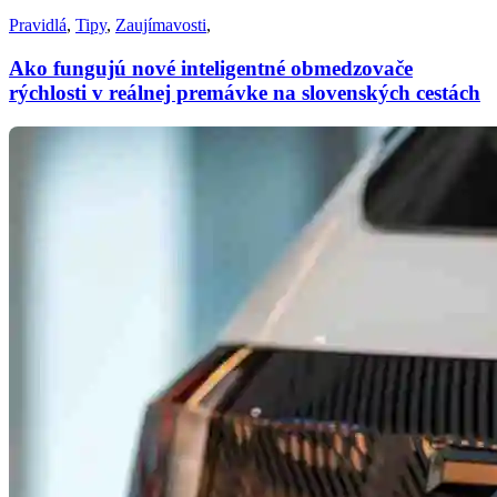
Pravidlá
,
Tipy
,
Zaujímavosti
,
Ako fungujú nové inteligentné obmedzovače
rýchlosti v reálnej premávke na slovenských cestách