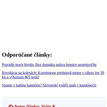
Odporúčané články:
Pravidlo troch štvrtín: Bez dostatku paliva hranice neprekročíte
Revolúcia na kolesách: Koenigsegg predstavil motor s váhou len 39
kg a výkonom 805 koní!
Spanie v kabíne kamiónu? Slovenskí vodiči spali v kamiónoch
✍️ Autor článku: Vojto K.