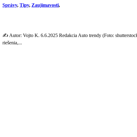
Správy
,
Tipy
,
Zaujímavosti
,
Hmyz na kapote? Jednoduchý 
✍️ Autor: Vojto K. 6.6.2025 Redakcia Auto trendy (Foto: shutterstoc
riešenia,...