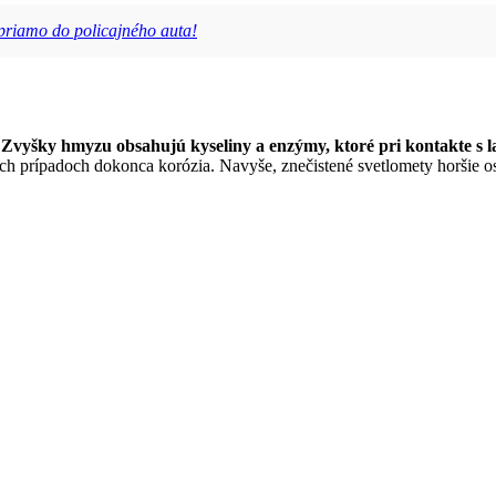
 priamo do policajného auta!
?
.
Zvyšky hmyzu obsahujú kyseliny a enzýmy, ktoré pri kontakte s 
ích prípadoch dokonca korózia. Navyše, znečistené svetlomety horšie os