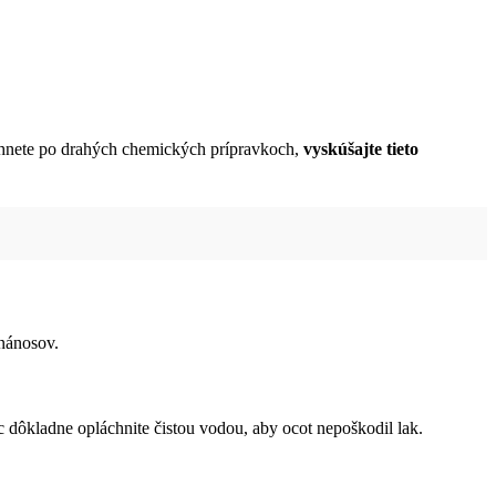
siahnete po drahých chemických prípravkoch,
vyskúšajte tieto
 nánosov.
 dôkladne opláchnite čistou vodou, aby ocot nepoškodil lak.