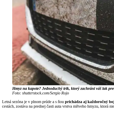
Hmyz na kapote? Jednoduchý trik, ktorý zachráni váš lak pre
Foto: shutterstock.com/Sergio Rojo
Letná sezóna je v plnom prúde a s ňou
prichádza aj každoročný boj
cestách, zostáva na prednej časti auta vrstva mŕtveho hmyzu, ktorá nie