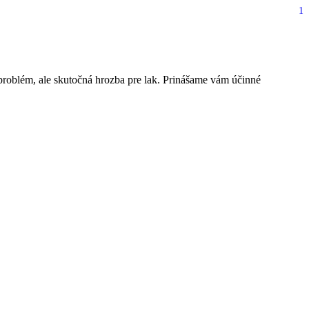
1
k pred skazou
problém, ale skutočná hrozba pre lak. Prinášame vám účinné