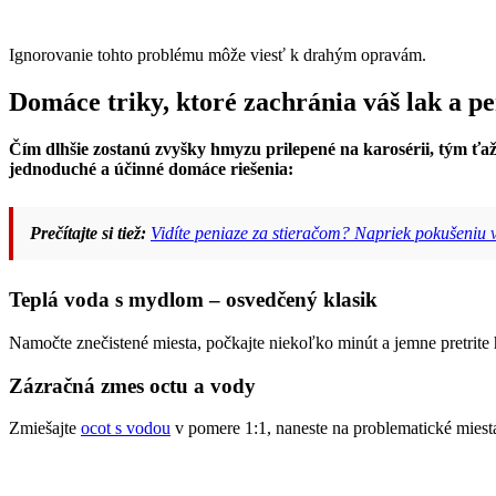
Ignorovanie tohto problému môže viesť k drahým opravám.
Domáce triky, ktoré zachránia váš lak a p
Čím dlhšie zostanú zvyšky hmyzu prilepené na karosérii, tým ťažš
jednoduché a účinné domáce riešenia:
Prečítajte si tiež:
Vidíte peniaze za stieračom? Napriek pokušeniu
Teplá voda s mydlom – osvedčený klasik
Namočte znečistené miesta, počkajte niekoľko minút a jemne pretrite
Zázračná zmes octu a vody
Zmiešajte
ocot s vodou
v pomere 1:1, naneste na problematické miesta