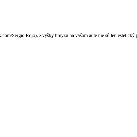
trik, ktorý zachráni váš la
k.com/Sergio Rojo). Zvyšky hmyzu na vašom aute nie sú len estetický 