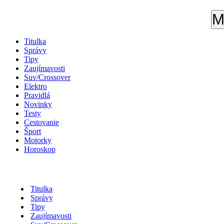
M
Titulka
Správy
Tipy
Zaujímavosti
Suv/Crossover
Elektro
Pravidlá
Novinky
Testy
Cestovanie
Šport
Motorky
Horoskop
Titulka
Správy
Tipy
Zaujímavosti