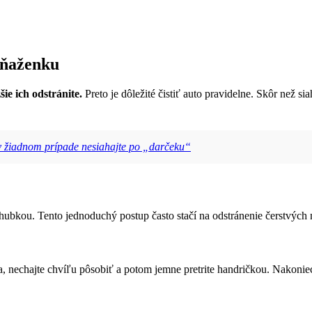
eňaženku
ie ich odstránite.
Preto je dôležité čistiť auto pravidelne. Skôr než 
 v žiadnom prípade nesiahajte po „darčeku“
 hubkou. Tento jednoduchý postup často stačí na odstránenie čerstvých
, nechajte chvíľu pôsobiť a potom jemne pretrite handričkou. Nakoniec