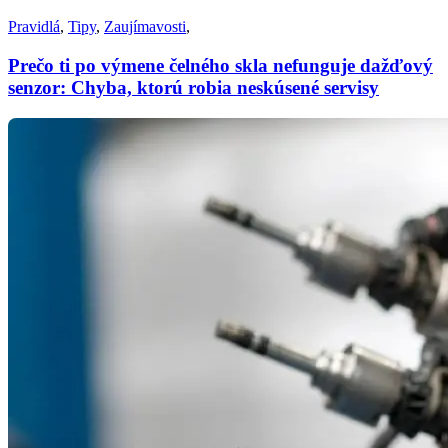
Pravidlá
,
Tipy
,
Zaujímavosti
,
Prečo ti po výmene čelného skla nefunguje dažďový
senzor: Chyba, ktorú robia neskúsené servisy