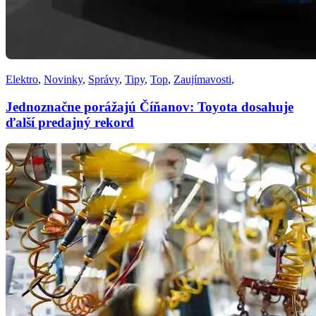
Elektro
,
Novinky
,
Správy
,
Tipy
,
Top
,
Zaujímavosti
,
Jednoznačne porážajú Číňanov: Toyota dosahuje
ďalší predajný rekord