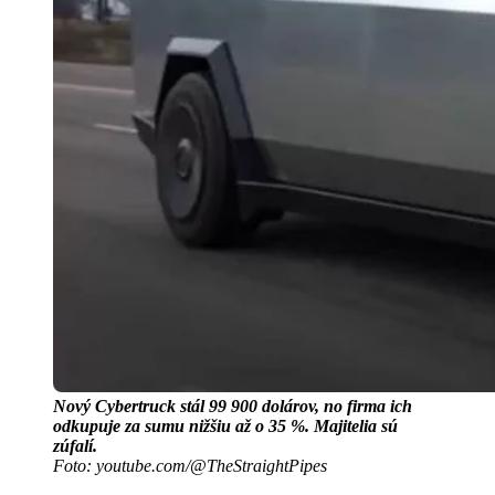
Nový Cybertruck stál 99 900 dolárov, no firma ich
odkupuje za sumu nižšiu až o 35 %. Majitelia sú
zúfalí.
Foto: youtube.com/@TheStraightPipes