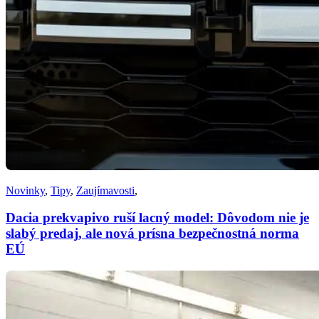
Novinky
,
Tipy
,
Zaujímavosti
,
Dacia prekvapivo ruší lacný model: Dôvodom nie je
slabý predaj, ale nová prísna bezpečnostná norma
EÚ