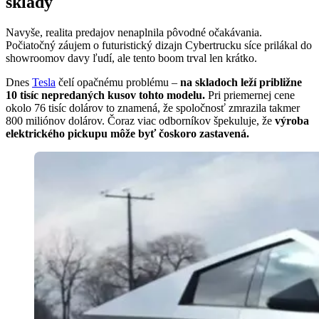
sklady
Navyše, realita predajov nenaplnila pôvodné očakávania.
Počiatočný záujem o futuristický dizajn Cybertrucku síce prilákal do
showroomov davy ľudí, ale tento boom trval len krátko.
Dnes
Tesla
čelí opačnému problému –
na skladoch leží približne
10 tisíc nepredaných kusov tohto modelu.
Pri priemernej cene
okolo 76 tisíc dolárov to znamená, že spoločnosť zmrazila takmer
800 miliónov dolárov. Čoraz viac odborníkov špekuluje, že
výroba
elektrického pickupu môže byť čoskoro zastavená.