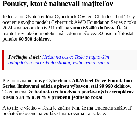
Ponuky, ktoré nahnevali majiteľov
Jeden z používateľov fóra Cybertruck Owners Club dostal od Tesly
ocenenie svojho modelu Cybertruck AWD Foundation Series z roku
2024 s nájazdom len 6 211 míľ na
sumu 65 400 dolárov
. Ďalší
majiteľ rovnakého modelu s nájazdom niečo cez 32 tisíc míľ dostal
ponuku
60 500 dolárov
.
Prečítajte si tiež:
Hrôza na ceste: Tesla s najnovším
autopilotom narazila do stromu, vodič nemal šancu
Pre porovnanie,
nový Cybertruck All-Wheel Drive Foundation
Series, limitovaná edícia s plnou výbavou, stál 99 990 dolárov.
To znamená, že
hodnota týchto dvoch používaných exemplárov
klesla o 34 % a 39 % v priebehu jediného roka!
A to nie je všetko – Tesla je známa tým, že má tendenciu znižovať
počiatočné ocenenia vo fáze finalizovania transakcie.