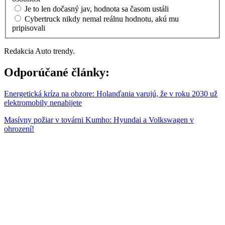
Je to len dočasný jav, hodnota sa časom ustáli
Cybertruck nikdy nemal reálnu hodnotu, akú mu
pripisovali
Redakcia Auto trendy.
Odporúčané články:
Energetická kríza na obzore: Holanďania varujú, že v roku 2030 už
elektromobily nenabijete
Masívny požiar v továrni Kumho: Hyundai a Volkswagen v
ohrození!