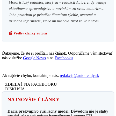
Motoristický redaktor, ktorý sa v redakcii AutoTrendy venuje
aktuálnemu spravodajstvu a novinkám zo sveta motorizmu.
Jeho prioritou je prinášať čitateľom rýchle, overené a
užitočné informácie, ktoré im uľahčia život za volantom.
📰 Všetky články autora
Ďakujeme, že ste si prečítali náš článok. Odporúčame vám sledovať
nás v službe
Google News
a na
Facebooku
.
Ak nájdete chybu, kontaktujte nás:
redakcia@autotrendy.sk
ZDIELAŤ NA FACEBOOKU
DISKUSIA
NAJNOVŠIE ČLÁNKY
Dacia prekvapivo ruší lacný model: Dôvodom nie je slabý
predaj, ale nová prísna bezpečnostná norma EÚ