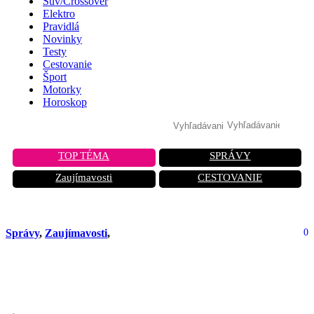
Suv/Crossover
Elektro
Pravidlá
Novinky
Testy
Cestovanie
Šport
Motorky
Horoskop
TOP TÉMA
SPRÁVY
Zaujímavosti
CESTOVANIE
Správy
,
Zaujímavosti
,
0
Šokujúca ponuka Tesly: Cybertruck
odkupuje za zlomok ceny