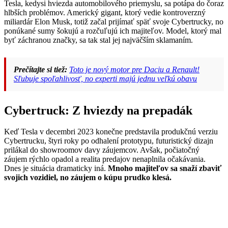
Tesla, kedysi hviezda automobilového priemyslu, sa potápa do čoraz
hlbších problémov. Americký gigant, ktorý vedie kontroverzný
miliardár Elon Musk, totiž začal prijímať späť svoje Cybertrucky, no
ponúkané sumy šokujú a rozčuľujú ich majiteľov. Model, ktorý mal
byť záchranou značky, sa tak stal jej najväčším sklamaním.
Prečítajte si tiež:
Toto je nový motor pre Daciu a Renault!
Sľubuje spoľahlivosť, no experti majú jednu veľkú obavu
Cybertruck: Z hviezdy na prepadák
Keď Tesla v decembri 2023 konečne predstavila produkčnú verziu
Cybertrucku, štyri roky po odhalení prototypu, futuristický dizajn
prilákal do showroomov davy záujemcov. Avšak, počiatočný
záujem rýchlo opadol a realita predajov nenaplnila očakávania.
Dnes je situácia dramaticky iná.
Mnoho majiteľov sa snaží zbaviť
svojich vozidiel, no záujem o kúpu prudko klesá.