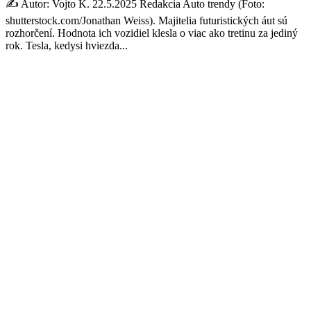
✍️ Autor: Vojto K. 22.5.2025 Redakcia Auto trendy (Foto:
shutterstock.com/Jonathan Weiss). Majitelia futuristických áut sú
rozhorčení. Hodnota ich vozidiel klesla o viac ako tretinu za jediný
rok. Tesla, kedysi hviezda...