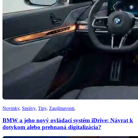
Novinky
,
Správy
,
Tipy
,
Zaujímavosti
,
BMW a jeho nový ovládací systém iDrive: Návrat k
dotykom alebo prehnaná digitalizácia?