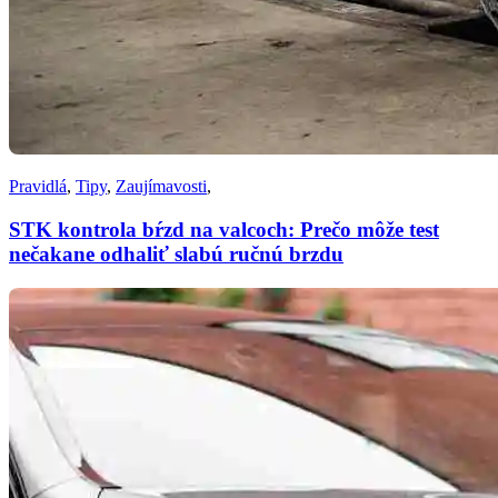
Pravidlá
,
Tipy
,
Zaujímavosti
,
STK kontrola bŕzd na valcoch: Prečo môže test
nečakane odhaliť slabú ručnú brzdu