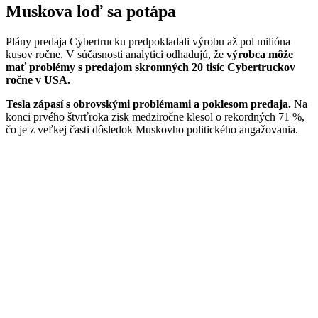
Muskova loď sa potápa
Plány predaja Cybertrucku predpokladali výrobu až pol milióna
kusov ročne. V súčasnosti analytici odhadujú, že
výrobca môže
mať problémy s predajom skromných 20 tisíc Cybertruckov
ročne v USA.
Tesla zápasí s obrovskými problémami a poklesom predaja.
Na
konci prvého štvrťroka zisk medziročne klesol o rekordných 71 %,
čo je z veľkej časti dôsledok Muskovho politického angažovania.