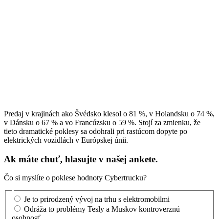
Predaj v krajinách ako Švédsko klesol o 81 %, v Holandsku o 74 %,
v Dánsku o 67 % a vo Francúzsku o 59 %. Stojí za zmienku, že
tieto dramatické poklesy sa odohrali pri rastúcom dopyte po
elektrických vozidlách v Európskej únii.
Ak máte chuť, hlasujte v našej ankete.
Čo si myslíte o poklese hodnoty Cybertrucku?
Je to prirodzený vývoj na trhu s elektromobilmi
Odráža to problémy Tesly a Muskov kontroverznú
osobnosť