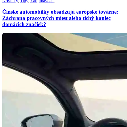
Novinky
,
Tipy
,
Zaujímavosti
,
Čínske automobilky obsadzujú európske továrne:
Záchrana pracovných miest alebo tichý koniec
domácich značiek?