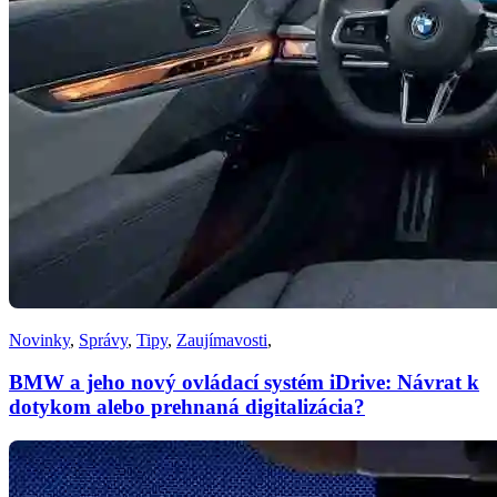
Novinky
,
Správy
,
Tipy
,
Zaujímavosti
,
BMW a jeho nový ovládací systém iDrive: Návrat k
dotykom alebo prehnaná digitalizácia?