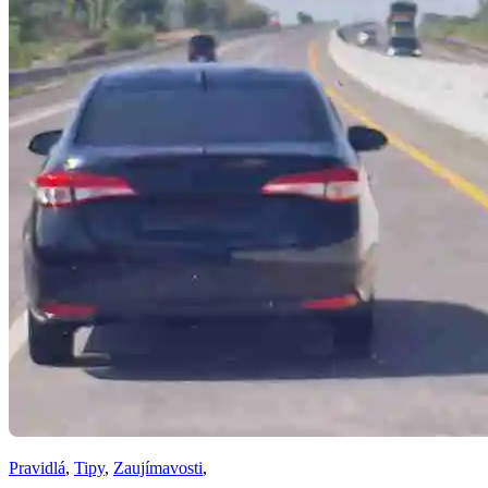
Pravidlá
,
Tipy
,
Zaujímavosti
,