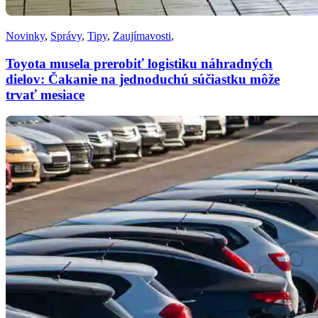
Novinky
,
Správy
,
Tipy
,
Zaujímavosti
,
Toyota musela prerobiť logistiku náhradných
dielov: Čakanie na jednoduchú súčiastku môže
trvať mesiace