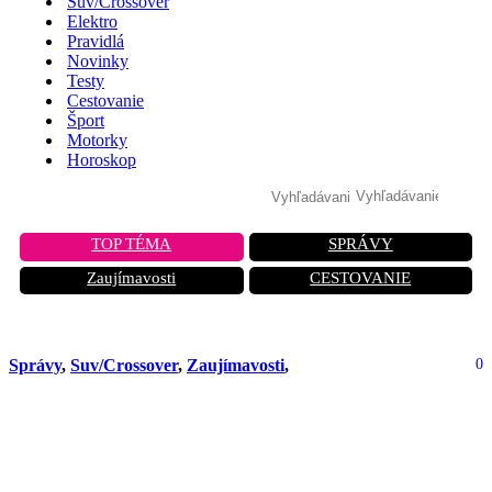
Suv/Crossover
Elektro
Pravidlá
Novinky
Testy
Cestovanie
Šport
Motorky
Horoskop
TOP TÉMA
SPRÁVY
Zaujímavosti
CESTOVANIE
Správy
,
Suv/Crossover
,
Zaujímavosti
,
0
Dacia Duster sa mení na OFF-ROAD
BEŠTIU! Testovaná na najvyššej
rumunskej ceste