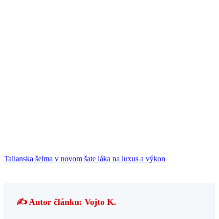
Talianska šelma v novom šate láka na luxus a výkon
✍️ Autor článku: Vojto K.