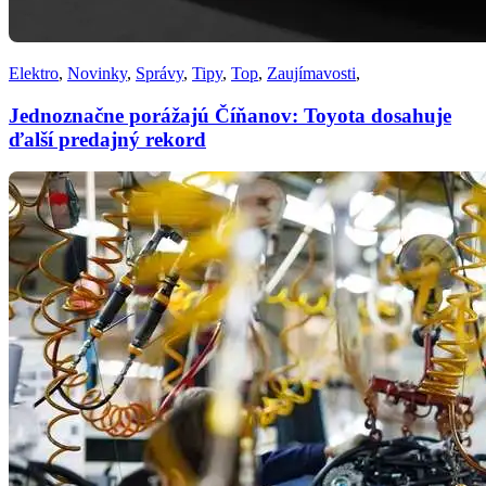
Elektro
,
Novinky
,
Správy
,
Tipy
,
Top
,
Zaujímavosti
,
Jednoznačne porážajú Číňanov: Toyota dosahuje
ďalší predajný rekord