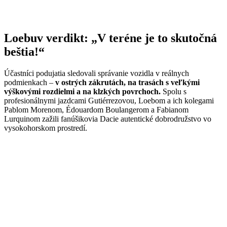
Loebuv verdikt: „V teréne je to skutočná
beštia!“
Účastníci podujatia sledovali správanie vozidla v reálnych
podmienkach –
v ostrých zákrutách, na trasách s veľkými
výškovými rozdielmi a na klzkých povrchoch.
Spolu s
profesionálnymi jazdcami Gutiérrezovou, Loebom a ich kolegami
Pablom Morenom, Édouardom Boulangerom a Fabianom
Lurquinom zažili fanúšikovia Dacie autentické dobrodružstvo vo
vysokohorskom prostredí.