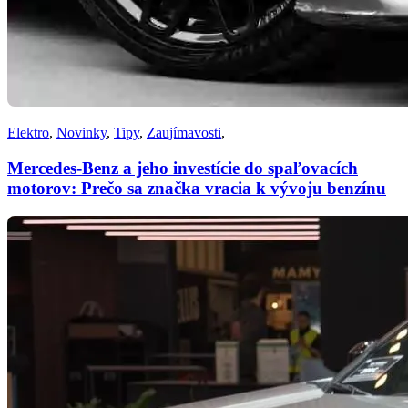
Elektro
,
Novinky
,
Tipy
,
Zaujímavosti
,
Mercedes-Benz a jeho investície do spaľovacích
motorov: Prečo sa značka vracia k vývoju benzínu