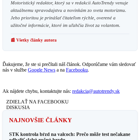
Motoristický redaktor, ktorý sa v redakcii AutoTrendy venuje
aktuálnemu spravodajstvu a novinkám zo sveta motorizmu.
Jeho prioritou je prinášať čitateľom rýchle, overené a
užitočné informácie, ktoré im uľahčia život za volantom.
📰 Všetky články autora
Ďakujeme, že ste si prečítali náš článok. Odporúčame vám sledovať
nás v službe
Google News
a na
Facebooku
.
Ak nájdete chybu, kontaktujte nás:
redakcia@autotrendy.sk
ZDIELAŤ NA FACEBOOKU
DISKUSIA
NAJNOVŠIE ČLÁNKY
STK kontrola bŕzd na valcoch: Prečo môže test nečakane
odhaliť slabú ručnú brzdu