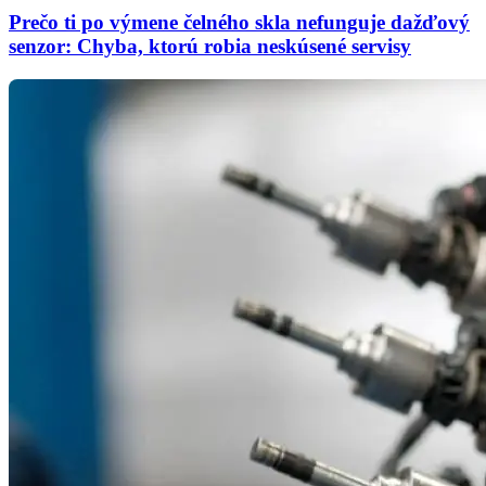
Prečo ti po výmene čelného skla nefunguje dažďový
senzor: Chyba, ktorú robia neskúsené servisy