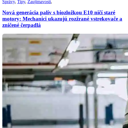
Správy
,
Tipy
,
Zaujímavosti
,
Nová generácia palív s biozložkou E10 ničí staré
motory: Mechanici ukazujú rozžrané vstrekovače a
zničené čerpadlá