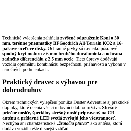
Technické vylepšenia zahŕňajú
zvýšené odpruženie Koni o 30
mm, terénne pneumatiky BFGoodrich All-Terrain KO2 a 16-
palcové oceľové disky.
Ochranné prvky sú rovnako pôsobivé –
spodný kryt motora z 6 mm hrubého duralumínia a ochrana
zadného diferenciálu z 2,5 mm ocele.
Tieto úpravy dodávajú
vozidlu optimálnu kombináciu bezpečnosti, priľnavosti a výkonu v
náročných podmienkach.
Praktický dravec s výbavou pre
dobrodruhov
Okrem technických vylepšení ponúka Duster Adventure aj praktické
doplnky, ktoré ocenia všetci milovníci dobrodružstva.
Strešné
priečne nosiče, špeciálny strešný nosič pripravený na CB
anténu a prídavné LED svetlá zvyšujú jeho všestrannosť.
Nechýba ani charakteristická
„žraločia plutva“
ako anténa, ktorá
dodáva vozidlu ešte drsnejší vzhľad.