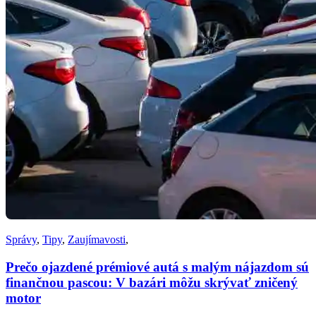
Správy
,
Tipy
,
Zaujímavosti
,
Prečo ojazdené prémiové autá s malým nájazdom sú
finančnou pascou: V bazári môžu skrývať zničený
motor