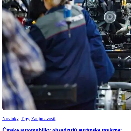
Novinky
,
Tipy
,
Zaujímavosti
,
Čínske automobilky obsadzujú európske továrne: