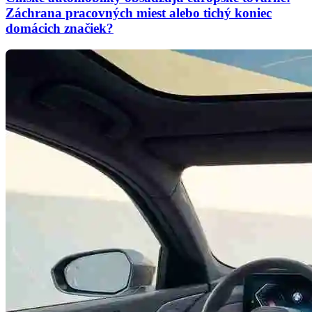
Záchrana pracovných miest alebo tichý koniec
domácich značiek?