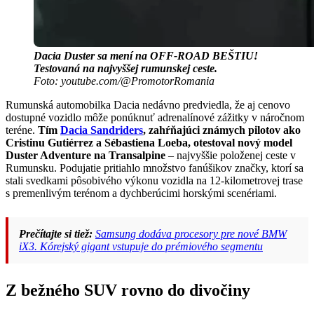
Dacia Duster sa mení na OFF-ROAD BEŠTIU!
Testovaná na najvyššej rumunskej ceste.
Foto: youtube.com/@PromotorRomania
Rumunská automobilka Dacia nedávno predviedla, že aj cenovo
dostupné vozidlo môže ponúknuť adrenalínové zážitky v náročnom
teréne.
Tím
Dacia Sandriders
, zahŕňajúci známych pilotov ako
Cristinu Gutiérrez a Sébastiena Loeba, otestoval nový model
Duster Adventure na Transalpine
– najvyššie položenej ceste v
Rumunsku. Podujatie pritiahlo množstvo fanúšikov značky, ktorí sa
stali svedkami pôsobivého výkonu vozidla na 12-kilometrovej trase
s premenlivým terénom a dychberúcimi horskými scenériami.
Prečítajte si tiež:
Samsung dodáva procesory pre nové BMW
iX3. Kórejský gigant vstupuje do prémiového segmentu
Z bežného SUV rovno do divočiny