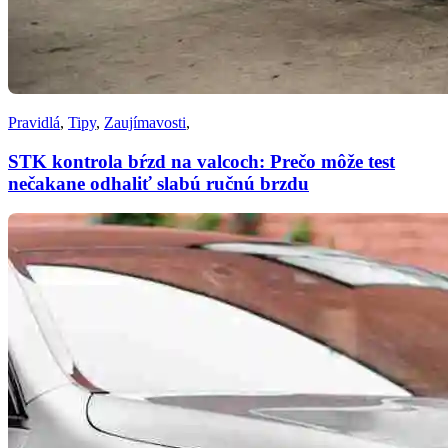
Pravidlá
,
Tipy
,
Zaujímavosti
,
STK kontrola bŕzd na valcoch: Prečo môže test
nečakane odhaliť slabú ručnú brzdu