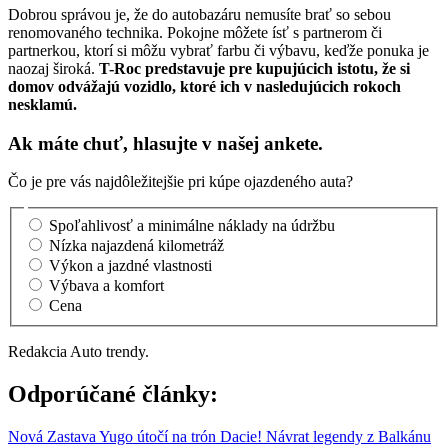
Dobrou správou je, že do autobazáru nemusíte brať so sebou
renomovaného technika. Pokojne môžete ísť s partnerom či
partnerkou, ktorí si môžu vybrať farbu či výbavu, keďže ponuka je
naozaj široká.
T-Roc predstavuje pre kupujúcich istotu, že si
domov odvážajú vozidlo, ktoré ich v nasledujúcich rokoch
nesklamú.
Ak máte chuť, hlasujte v našej ankete.
Čo je pre vás najdôležitejšie pri kúpe ojazdeného auta?
Spoľahlivosť a minimálne náklady na údržbu
Nízka najazdená kilometráž
Výkon a jazdné vlastnosti
Výbava a komfort
Cena
Redakcia Auto trendy.
Odporúčané články:
Nová Zastava Yugo útočí na trón Dacie! Návrat legendy z Balkánu