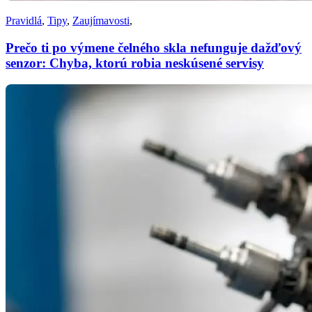
Pravidlá
,
Tipy
,
Zaujímavosti
,
Prečo ti po výmene čelného skla nefunguje dažďový
senzor: Chyba, ktorú robia neskúsené servisy