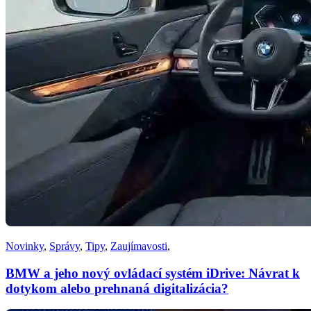
Novinky
,
Správy
,
Tipy
,
Zaujímavosti
,
BMW a jeho nový ovládací systém iDrive: Návrat k
dotykom alebo prehnaná digitalizácia?