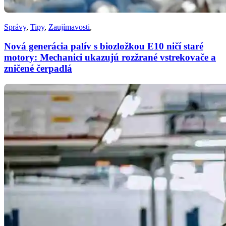
Správy
,
Tipy
,
Zaujímavosti
,
Nová generácia palív s biozložkou E10 ničí staré
motory: Mechanici ukazujú rozžrané vstrekovače a
zničené čerpadlá