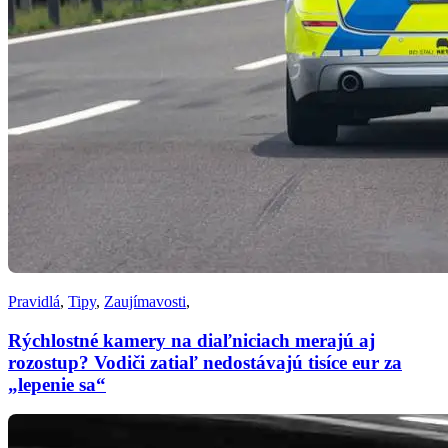
Pravidlá
,
Tipy
,
Zaujímavosti
,
Rýchlostné kamery na diaľniciach merajú aj
rozostup? Vodiči zatiaľ nedostávajú tisíce eur za
„lepenie sa“