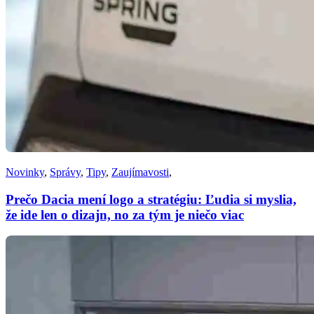
Novinky
,
Správy
,
Tipy
,
Zaujímavosti
,
Prečo Dacia mení logo a stratégiu: Ľudia si myslia,
že ide len o dizajn, no za tým je niečo viac