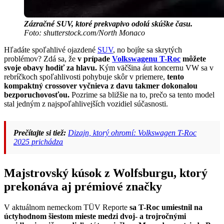
Zázračné SUV, ktoré prekvapivo odolá skúške času.
Foto: shutterstock.com/North Monaco
Hľadáte spoľahlivé ojazdené
SUV
, no bojíte sa skrytých
problémov? Zdá sa, že
v prípade
Volkswagenu T-Roc
môžete
svoje obavy hodiť za hlavu.
Kým väčšina áut koncernu VW sa v
rebríčkoch spoľahlivosti pohybuje skôr v priemere,
tento
kompaktný crossover vyčnieva z davu takmer dokonalou
bezporuchovosťou.
Pozrime sa bližšie na to, prečo sa tento model
stal jedným z najspoľahlivejších vozidiel súčasnosti.
Prečítajte si tiež:
Dizajn, ktorý ohromí: Volkswagen T-Roc
2025 prichádza
Majstrovský kúsok z Wolfsburgu, ktorý
prekonáva aj prémiové značky
V aktuálnom nemeckom TÜV Reporte
sa T-Roc umiestnil na
úctyhodnom šiestom mieste medzi dvoj- a trojročnými