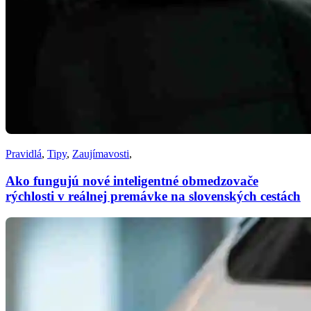
Pravidlá
,
Tipy
,
Zaujímavosti
,
Ako fungujú nové inteligentné obmedzovače
rýchlosti v reálnej premávke na slovenských cestách