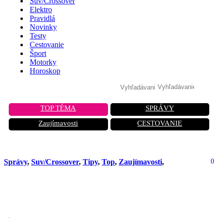
Suv/Crossover
Elektro
Pravidlá
Novinky
Testy
Cestovanie
Šport
Motorky
Horoskop
TOP TÉMA
SPRÁVY
Zaujímavosti
CESTOVANIE
Správy
,
Suv/Crossover
,
Tipy
,
Top
,
Zaujímavosti
,
0
Zázračné SUV, ktoré prekvapivo
odolá skúške času