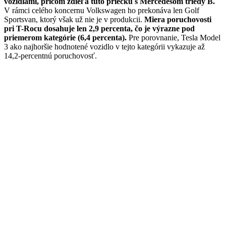
vozidlami, pričom zdieľa túto priečku s Mercedesom triedy B.
V rámci celého koncernu Volkswagen ho prekonáva len Golf
Sportsvan, ktorý však už nie je v produkcii.
Miera poruchovosti
pri T-Rocu dosahuje len 2,9 percenta, čo je výrazne pod
priemerom kategórie (6,4 percenta).
Pre porovnanie, Tesla Model
3 ako najhoršie hodnotené vozidlo v tejto kategórii vykazuje až
14,2-percentnú poruchovosť.