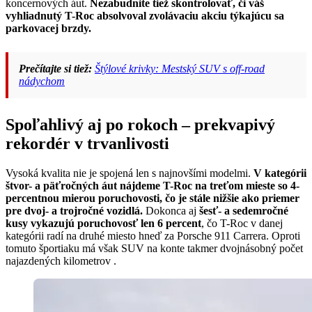
koncernových áut.
Nezabudnite tiež skontrolovať, či váš
vyhliadnutý T-Roc absolvoval zvolávaciu akciu týkajúcu sa
parkovacej brzdy.
Prečítajte si tiež:
Štýlové krivky: Mestský SUV s off-road
nádychom
Spoľahlivý aj po rokoch – prekvapivý
rekordér v trvanlivosti
Vysoká kvalita nie je spojená len s najnovšími modelmi.
V kategórii
štvor- a päťročných áut nájdeme T-Roc na treťom mieste so 4-
percentnou mierou poruchovosti, čo je stále nižšie ako priemer
pre dvoj- a trojročné vozidlá.
Dokonca aj
šesť- a sedemročné
kusy vykazujú poruchovosť len 6 percent
, čo T-Roc v danej
kategórii radí na druhé miesto hneď za Porsche 911 Carrera. Oproti
tomuto športiaku má však SUV na konte takmer dvojnásobný počet
najazdených kilometrov .