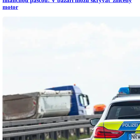
finančnou pascou: V bazári môžu skrývať zničený
motor