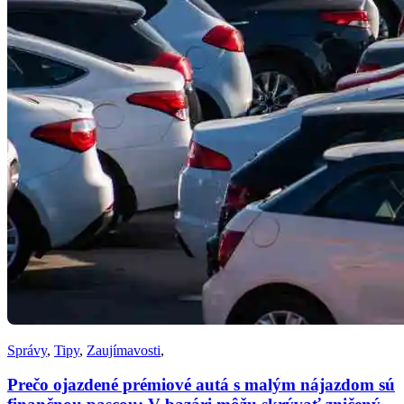
Správy
,
Tipy
,
Zaujímavosti
,
Prečo ojazdené prémiové autá s malým nájazdom sú