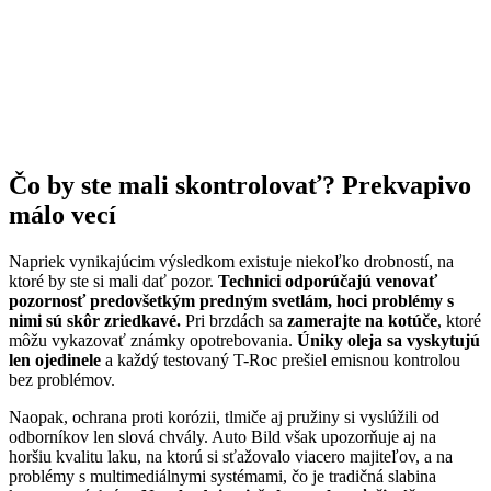
Čo by ste mali skontrolovať? Prekvapivo
málo vecí
Napriek vynikajúcim výsledkom existuje niekoľko drobností, na
ktoré by ste si mali dať pozor.
Technici odporúčajú venovať
pozornosť predovšetkým predným svetlám, hoci problémy s
nimi sú skôr zriedkavé.
Pri brzdách sa
zamerajte na kotúče
, ktoré
môžu vykazovať známky opotrebovania.
Úniky oleja sa vyskytujú
len ojedinele
a každý testovaný T-Roc prešiel emisnou kontrolou
bez problémov.
Naopak, ochrana proti korózii, tlmiče aj pružiny si vyslúžili od
odborníkov len slová chvály. Auto Bild však upozorňuje aj na
horšiu kvalitu laku, na ktorú si sťažovalo viacero majiteľov, a na
problémy s multimediálnymi systémami, čo je tradičná slabina