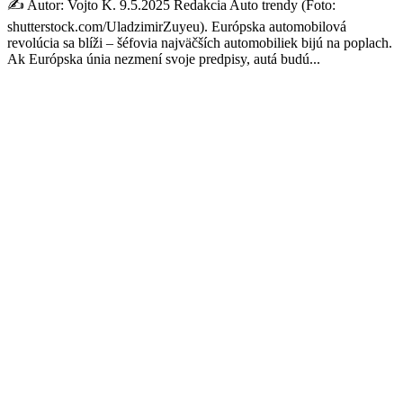
✍️ Autor: Vojto K. 9.5.2025 Redakcia Auto trendy (Foto:
shutterstock.com/UladzimirZuyeu). Európska automobilová
revolúcia sa blíži – šéfovia najväčších automobiliek bijú na poplach.
Ak Európska únia nezmení svoje predpisy, autá budú...