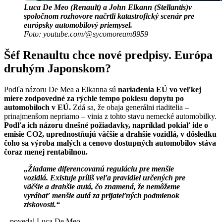
Luca De Meo (Renault) a
John Elkann (Stellantis)
v
spoločnom rozhovore načrtli katastrofický scenár pre
európsky automobilový priemysel.
Foto: youtube.com/@sycomoream8959
Šéf Renaultu chce nové predpisy. Európa
druhým Japonskom?
Podľa názoru De Mea a Elkanna sú
nariadenia EÚ vo veľkej
miere zodpovedné za rýchle tempo poklesu dopytu po
automobiloch v EÚ.
Zdá sa, že obaja generálni riaditelia –
prinajmenšom nepriamo – vinia z tohto stavu nemecké automobilky.
Podľa ich názoru dnešné požiadavky, napríklad pokiaľ ide o
emisie CO2, uprednostňujú väčšie a drahšie vozidlá, v dôsledku
čoho sa výroba malých a cenovo dostupných automobilov stáva
čoraz menej rentabilnou.
„Žiadame diferencovanú reguláciu pre menšie
vozidlá. Existuje príliš veľa pravidiel určených pre
väčšie a drahšie autá, čo znamená, že nemôžeme
vyrábať menšie autá za prijateľných podmienok
ziskovosti.“
– povedal Luca De Meo.