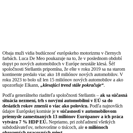
Obaja muži vidia budúcnosť európskeho motorizmu v čiernych
farbách. Luca De Meo poukazuje na to, že v poslednom období
dopyt po nových automobiloch v Európe neustále klesá. Šéf
spoločnosti Stellantis pripomína, že ešte v roku 2019 sa na starom
kontinente predalo viac ako 18 miliónov nových automobilov. V
roku 2023 to bolo už len 15 miliónov nových automobilov a ako
upozorňuje Elkann,
„klesajúci trend stále pokračuje“
.
Podľa generálneho riaditeľa spoločnosti Stellantis –
ak sa súčasná
situácia nezmení, trh s novými automobilmi v EÚ sa do
desiatich rokov zmenší o viac ako polovicu.
Podľa najnovších
údajov Európskej komisie je
v súčasnosti v automobilovom
priemysle zamestnaných 13 miliónov Európanov a ich práca
vytvára 7 % HDP EÚ.
Nepriamo, pri zohľadnení všetkých
subdodávateľov, nehovoríme o tisícoch, ale
o miliónoch
ohrozených pracovných miest.