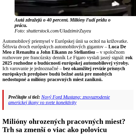
Autá zdražejú o 40 percent. Milióny ľudí prídu o
prácu.
Foto: shutterstock.com/UladzimirZuyeu
Automobilový priemysel v Európskej únii sa ocitol na križovatke.
Šéfovia dvoch európskych automobilových gigantov –
Luca De
Meo z Renaultu a John Elkann zo Stellantisu
– v spoločnom
rozhovore pre francúzsky denník Le Figaro vyslali jasný signál:
rok
2025 rozhodne o budúcnosti európskej automobilovej výroby.
Ich varovanie je jednoznačné –
bez okamžitej revízie prísnych
európskych predpisov budú bežné autá pre mnohých
nedostupné a milióny pracovných miest zaniknú.
Prečítajte si tiež:
Nový Ford Mustang: znovuzrodenie
americkej ikony vo svete konektivity
Milióny ohrozených pracovných miest?
Trh sa zmenší o viac ako polovicu