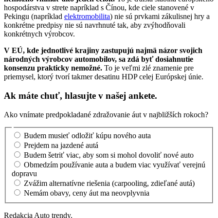
hospodárstva v strete napríklad s Čínou, kde ciele stanovené v
Pekingu (napríklad
elektromobilita
) nie sú prvkami zákulisnej hry a
konkrétne predpisy nie sú navrhnuté tak, aby zvýhodňovali
konkrétnych výrobcov.
V EÚ, kde jednotlivé krajiny zastupujú najmä názor svojich
národných výrobcov automobilov, sa zdá byť dosiahnutie
konsenzu prakticky nemožné.
To je veľmi zlé znamenie pre
priemysel, ktorý tvorí takmer desatinu HDP celej Európskej únie.
Ak máte chuť, hlasujte v našej ankete.
Ako vnímate predpokladané zdražovanie áut v najbližších rokoch?
Budem musieť odložiť kúpu nového auta
Prejdem na jazdené autá
Budem šetriť viac, aby som si mohol dovoliť nové auto
Obmedzím používanie auta a budem viac využívať verejnú
dopravu
Zvážim alternatívne riešenia (carpooling, zdieľané autá)
Nemám obavy, ceny áut ma neovplyvnia
Redakcia Auto trendy.