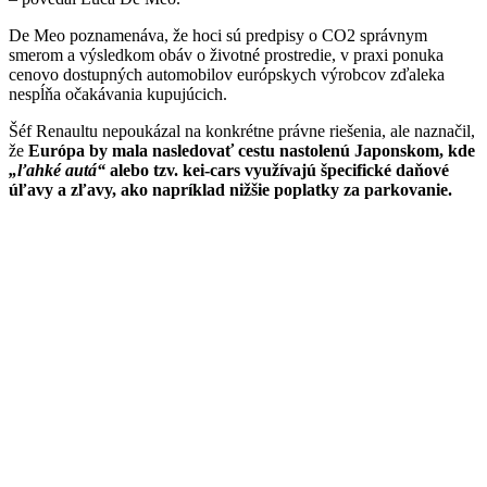
De Meo poznamenáva, že hoci sú predpisy o CO2 správnym
smerom a výsledkom obáv o životné prostredie, v praxi ponuka
cenovo dostupných automobilov európskych výrobcov zďaleka
nespĺňa očakávania kupujúcich.
Šéf Renaultu nepoukázal na konkrétne právne riešenia, ale naznačil,
že
Európa by mala nasledovať cestu nastolenú Japonskom, kde
„ľahké autá“
alebo tzv. kei-cars využívajú špecifické daňové
úľavy a zľavy, ako napríklad nižšie poplatky za parkovanie.