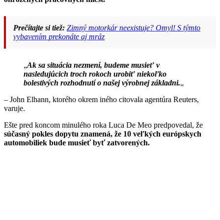
Prečítajte si tiež:
Zimný motorkár neexistuje? Omyl! S týmto
vybavením prekonáte aj mráz
„
Ak sa situácia nezmení, budeme musieť v
nasledujúcich troch rokoch urobiť niekoľko
bolestivých rozhodnutí o našej výrobnej základni.
„
– John Elhann, ktorého okrem iného citovala agentúra Reuters,
varuje.
Ešte pred koncom minulého roka Luca De Meo predpovedal, že
súčasný pokles dopytu znamená, že 10 veľkých európskych
automobiliek bude musieť byť zatvorených.