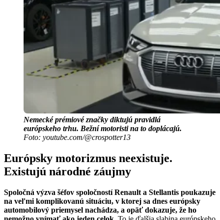
Nemecké prémiové značky diktujú pravidlá
európskeho trhu. Bežní motoristi na to doplácajú.
Foto: youtube.com/@crospotter13
Európsky motorizmus neexistuje.
Existujú národné záujmy
Spoločná výzva šéfov spoločností Renault a Stellantis poukazuje
na veľmi komplikovanú situáciu, v ktorej sa dnes európsky
automobilový priemysel nachádza, a opäť dokazuje, že ho
nemožno vnímať ako jeden celok.
To je ďalšia slabina európskeho