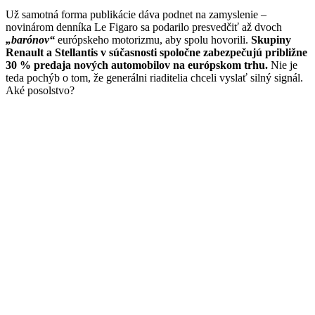
Už samotná forma publikácie dáva podnet na zamyslenie –
novinárom denníka Le Figaro sa podarilo presvedčiť až dvoch
„barónov“
európskeho motorizmu, aby spolu hovorili.
Skupiny
Renault a Stellantis v súčasnosti spoločne zabezpečujú približne
30 % predaja nových automobilov na európskom trhu.
Nie je
teda pochýb o tom, že generálni riaditelia chceli vyslať silný signál.
Aké posolstvo?