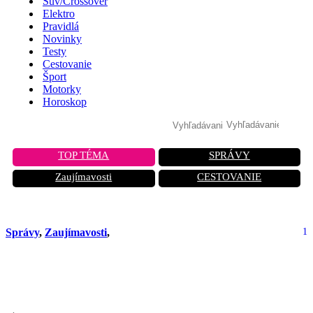
Suv/Crossover
Elektro
Pravidlá
Novinky
Testy
Cestovanie
Šport
Motorky
Horoskop
TOP TÉMA
SPRÁVY
Zaujímavosti
CESTOVANIE
Správy
,
Zaujímavosti
,
1
Autá zdražejú o 40 percent. Milióny
ľudí prídu o prácu