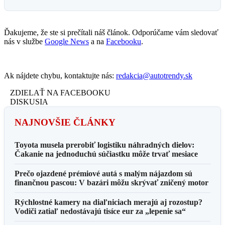
Ďakujeme, že ste si prečítali náš článok. Odporúčame vám sledovať
nás v službe
Google News
a na
Facebooku
.
Ak nájdete chybu, kontaktujte nás:
redakcia@autotrendy.sk
ZDIELAŤ NA FACEBOOKU
DISKUSIA
NAJNOVŠIE ČLÁNKY
Toyota musela prerobiť logistiku náhradných dielov:
Čakanie na jednoduchú súčiastku môže trvať mesiace
Prečo ojazdené prémiové autá s malým nájazdom sú
finančnou pascou: V bazári môžu skrývať zničený motor
Rýchlostné kamery na diaľniciach merajú aj rozostup?
Vodiči zatiaľ nedostávajú tisíce eur za „lepenie sa“