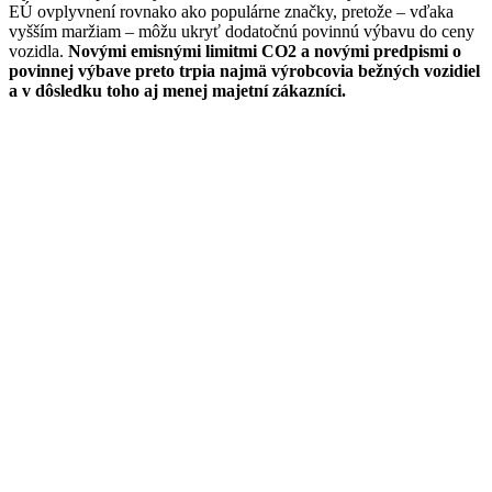
EÚ ovplyvnení rovnako ako populárne značky, pretože – vďaka
vyšším maržiam – môžu ukryť dodatočnú povinnú výbavu do ceny
vozidla.
Novými emisnými limitmi CO2 a novými predpismi o
povinnej výbave preto trpia najmä výrobcovia bežných vozidiel
a v dôsledku toho aj menej majetní zákazníci.