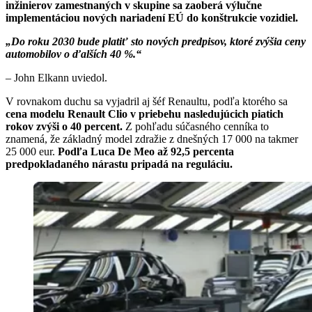
inžinierov zamestnaných v skupine sa zaoberá výlučne
implementáciou nových nariadení EÚ do konštrukcie vozidiel.
„Do roku 2030 bude platiť sto nových predpisov, ktoré zvýšia ceny
automobilov o ďalších 40 %.“
– John Elkann uviedol.
V rovnakom duchu sa vyjadril aj šéf Renaultu, podľa ktorého sa
cena modelu Renault Clio v priebehu nasledujúcich piatich
rokov zvýši o 40 percent.
Z pohľadu súčasného cenníka to
znamená, že základný model zdražie z dnešných 17 000 na takmer
25 000 eur.
Podľa Luca De Meo až 92,5 percenta
predpokladaného nárastu pripadá na reguláciu.