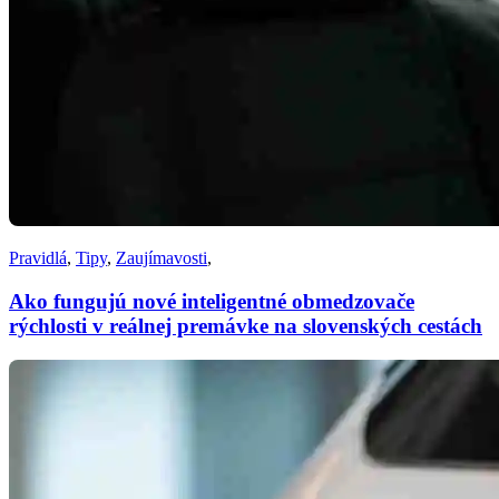
Pravidlá
,
Tipy
,
Zaujímavosti
,
Ako fungujú nové inteligentné obmedzovače
rýchlosti v reálnej premávke na slovenských cestách