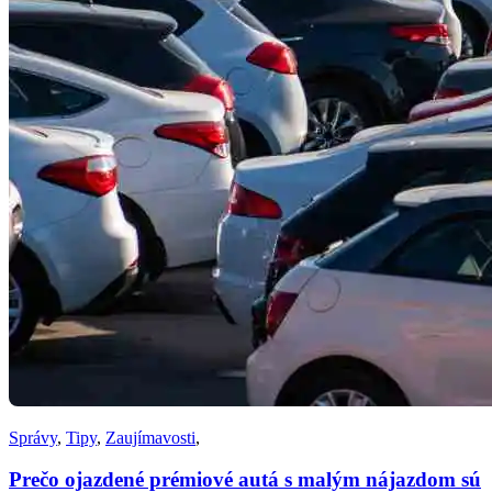
Správy
,
Tipy
,
Zaujímavosti
,
Prečo ojazdené prémiové autá s malým nájazdom sú