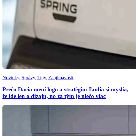
Novinky
,
Správy
,
Tipy
,
Zaujímavosti
,
Prečo Dacia mení logo a stratégiu: Ľudia si myslia,
že ide len o dizajn, no za tým je niečo viac