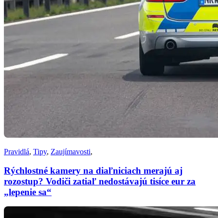
Pravidlá
,
Tipy
,
Zaujímavosti
,
Rýchlostné kamery na diaľniciach merajú aj
rozostup? Vodiči zatiaľ nedostávajú tisíce eur za
„lepenie sa“