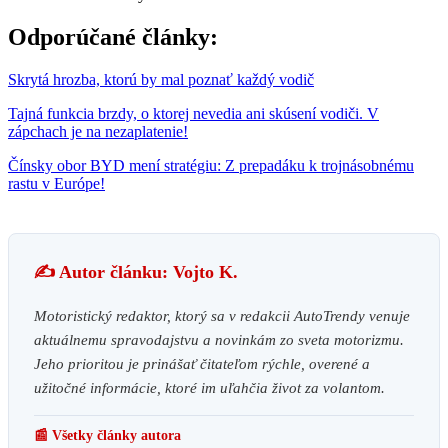
Odporúčané články:
Skrytá hrozba, ktorú by mal poznať každý vodič
Tajná funkcia brzdy, o ktorej nevedia ani skúsení vodiči. V
zápchach je na nezaplatenie!
Čínsky obor BYD mení stratégiu: Z prepadáku k trojnásobnému
rastu v Európe!
✍️ Autor článku: Vojto K.
Motoristický redaktor, ktorý sa v redakcii AutoTrendy venuje
aktuálnemu spravodajstvu a novinkám zo sveta motorizmu.
Jeho prioritou je prinášať čitateľom rýchle, overené a
užitočné informácie, ktoré im uľahčia život za volantom.
📰 Všetky články autora