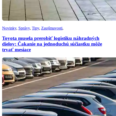
Novinky
,
Správy
,
Tipy
,
Zaujímavosti
,
Toyota musela prerobiť logistiku náhradných
dielov: Čakanie na jednoduchú súčiastku môže
trvať mesiace