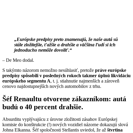
„Európske predpisy preto znamenajú, že naše autá sú
stále zložitejšie, ťažšie a drahšie a väčšina ľudí si ich
jednoducho nemôže dovoliť.“
– De Meo dodal.
S takýmto názorom nemožno nesúhlasiť, pretože
práve európske
predpisy spôsobili v posledných rokoch takmer úplnú likvidáciu
európskeho segmentu A
, t. j. stiahnutie najmenších a zároveň
cenovo najdostupnejších nových automobilov z trhu.
Šéf Renaultu otvorene zákazníkom: autá
budú o 40 percent drahšie.
Absurditu vyplývajúcu z úrovne zložitosti zásahov Európskej
komisie do konštrukcie (!) nových vozidiel názorne dokazujú slová
Johna Elkanna. Šéf spoločnosti Stellantis uviedol, že až
štvrtina